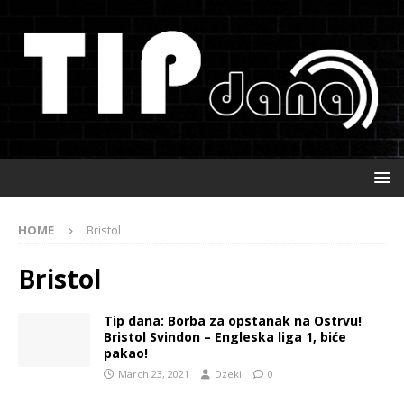
HOME
Bristol
Bristol
Tip dana: Borba za opstanak na Ostrvu!
Bristol Svindon – Engleska liga 1, biće
pakao!
March 23, 2021
Dzeki
0