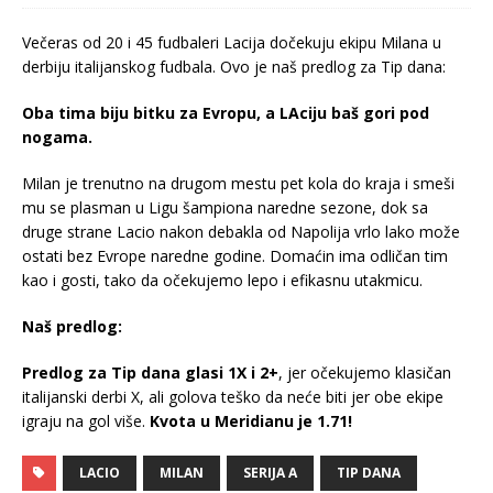
Večeras od 20 i 45 fudbaleri Lacija dočekuju ekipu Milana u
derbiju italijanskog fudbala. Ovo je naš predlog za Tip dana:
Oba tima biju bitku za Evropu, a LAciju baš gori pod
nogama.
Milan je trenutno na drugom mestu pet kola do kraja i smeši
mu se plasman u Ligu šampiona naredne sezone, dok sa
druge strane Lacio nakon debakla od Napolija vrlo lako može
ostati bez Evrope naredne godine. Domaćin ima odličan tim
kao i gosti, tako da očekujemo lepo i efikasnu utakmicu.
Naš predlog:
Predlog za Tip dana glasi 1X i 2+
, jer očekujemo klasičan
italijanski derbi X, ali golova teško da neće biti jer obe ekipe
igraju na gol više.
Kvota u Meridianu je 1.71!
LACIO
MILAN
SERIJA A
TIP DANA