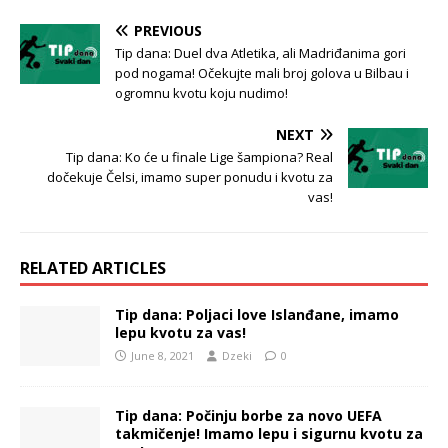
PREVIOUS
Tip dana: Duel dva Atletika, ali Madriđanima gori
pod nogama! Očekujte mali broj golova u Bilbau i
ogromnu kvotu koju nudimo!
NEXT
Tip dana: Ko će u finale Lige šampiona? Real
dočekuje Čelsi, imamo super ponudu i kvotu za
vas!
RELATED ARTICLES
Tip dana: Poljaci love Islanđane, imamo
lepu kvotu za vas!
June 8, 2021
Dzeki
0
Tip dana: Počinju borbe za novo UEFA
takmičenje! Imamo lepu i sigurnu kvotu za