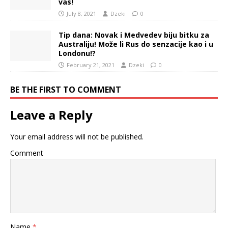
vas!
July 8, 2021
Dzeki
0
Tip dana: Novak i Medvedev biju bitku za
Australiju! Može li Rus do senzacije kao i u
Londonu!?
February 21, 2021
Dzeki
0
BE THE FIRST TO COMMENT
Leave a Reply
Your email address will not be published.
Comment
Name
*