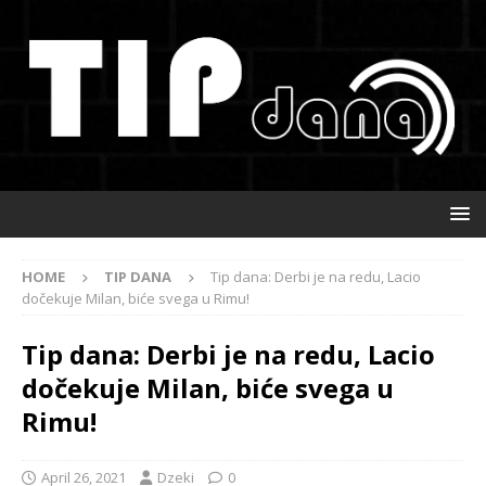
HOME
TIP DANA
Tip dana: Derbi je na redu, Lacio
dočekuje Milan, biće svega u Rimu!
Tip dana: Derbi je na redu, Lacio
dočekuje Milan, biće svega u
Rimu!
April 26, 2021
Dzeki
0