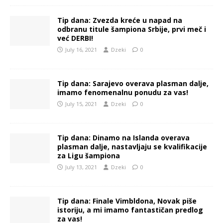
Tip dana: Zvezda kreće u napad na
odbranu titule šampiona Srbije, prvi meč i
već DERBI!
July 16, 2021
Dzeki
0
Tip dana: Sarajevo overava plasman dalje,
imamo fenomenalnu ponudu za vas!
July 15, 2021
Dzeki
0
Tip dana: Dinamo na Islanda overava
plasman dalje, nastavljaju se kvalifikacije
za Ligu šampiona
July 13, 2021
Dzeki
0
Tip dana: Finale Vimbldona, Novak piše
istoriju, a mi imamo fantastičan predlog
za vas!