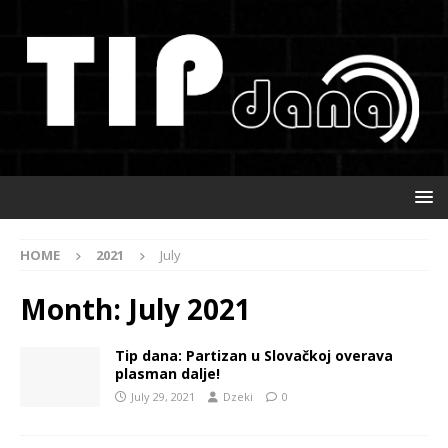
HOME
2021
July
Month:
July 2021
Tip dana: Partizan u Slovačkoj overava
plasman dalje!
July 29, 2021
Dzeki
0