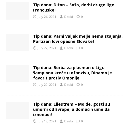
Tip dana: Dižon – Sošo, derbi druge lige
Francuske!
July 26, 2021
Dzeki
0
Tip dana: Parni valjak melje nema stajanja,
Partizan lovi opasne Slovake!
July 22, 2021
Dzeki
0
Tip dana: Borba za plasman u Ligu
šampiona kreće u ofanzivu, Dinamo je
favorit protiv Omonije
July 20, 2021
Dzeki
0
Tip dana: Lilestrem – Molde, gosti su
umorni od Evrope, a domaćin ume da
iznenadi!
July 18, 2021
Dzeki
0