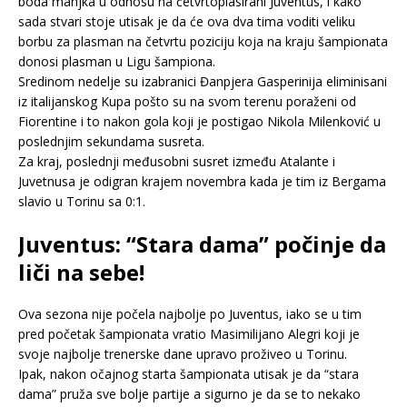
boda manjka u odnosu na četvrtoplasirani Juventus, i kako
sada stvari stoje utisak je da će ova dva tima voditi veliku
borbu za plasman na četvrtu poziciju koja na kraju šampionata
donosi plasman u Ligu šampiona.
Sredinom nedelje su izabranici Đanpjera Gasperinija eliminisani
iz italijanskog Kupa pošto su na svom terenu poraženi od
Fiorentine i to nakon gola koji je postigao Nikola Milenković u
poslednjim sekundama susreta.
Za kraj, poslednji međusobni susret između Atalante i
Juvetnusa je odigran krajem novembra kada je tim iz Bergama
slavio u Torinu sa 0:1.
Juventus: “Stara dama” počinje da
liči na sebe!
Ova sezona nije počela najbolje po Juventus, iako se u tim
pred početak šampionata vratio Masimilijano Alegri koji je
svoje najbolje trenerske dane upravo proživeo u Torinu.
Ipak, nakon očajnog starta šampionata utisak je da “stara
dama” pruža sve bolje partije a sigurno je da se to nekako