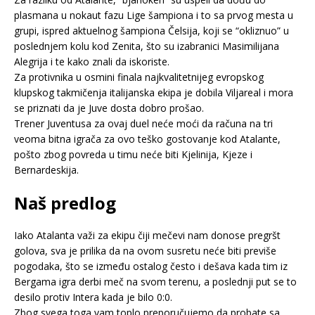
plasmana u nokaut fazu Lige šampiona i to sa prvog mesta u
grupi, ispred aktuelnog šampiona Čelsija, koji se “okliznuo” u
poslednjem kolu kod Zenita, što su izabranici Masimilijana
Alegrija i te kako znali da iskoriste.
Za protivnika u osmini finala najkvalitetnijeg evropskog
klupskog takmičenja italijanska ekipa je dobila Viljareal i mora
se priznati da je Juve dosta dobro prošao.
Trener Juventusa za ovaj duel neće moći da računa na tri
veoma bitna igrača za ovo teško gostovanje kod Atalante,
pošto zbog povreda u timu neće biti Kjelinija, Kjeze i
Bernardeskija.
Naš predlog
Iako Atalanta važi za ekipu čiji mečevi nam donose pregršt
golova, sva je prilika da na ovom susretu neće biti previše
pogodaka, što se između ostalog često i dešava kada tim iz
Bergama igra derbi meč na svom terenu, a poslednji put se to
desilo protiv Intera kada je bilo 0:0.
Zbog svega toga vam toplo preporučujemo da probate sa