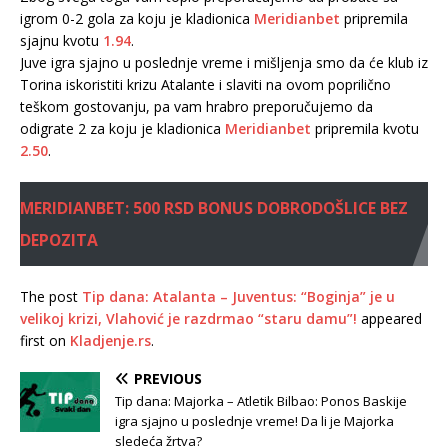
igrom 0-2 gola za koju je kladionica
Meridianbet
pripremila
sjajnu kvotu
1.94
.
Juve igra sjajno u poslednje vreme i mišljenja smo da će klub iz
Torina iskoristiti krizu Atalante i slaviti na ovom poprilično
teškom gostovanju, pa vam hrabro preporučujemo da
odigrate 2 za koju je kladionica
Meridianbet
pripremila kvotu
2.50
.
MERIDIANBET: 500 RSD BONUS DOBRODOŠLICE BEZ
DEPOZITA
The post
Tip dana: Atalanta – Juventus: “Boginja” je u
velikoj krizi, Vlahović je razdrmao “staru damu”!
appeared
first on
Kladjenje.rs
.
PREVIOUS
Tip dana: Majorka – Atletik Bilbao: Ponos Baskije
igra sjajno u poslednje vreme! Da li je Majorka
sledeća žrtva?