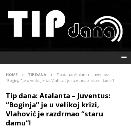
HOME
TIP DANA
Tip dana: Atalanta – Juventus:
“Boginja” je u velikoj krizi, Vlahović je razdrmao “staru damu”!
Tip dana: Atalanta – Juventus:
“Boginja” je u velikoj krizi,
Vlahović je razdrmao “staru
damu”!