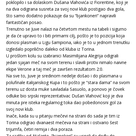
poklopilo i sa dolaskom Dušana Vlahovića iz Fiorentine, koji je
na dva odigrana susreta za svoj novi klub postigao dva gola,
što samo dodatno pokazuje da su “bjankoneri” napravili
fantastičan posao.
Trenutno se Juve nalazi na četvrtom mestu na tabeli i sigurno
je da će upravo to i biti primarni cilj, pošto je to pozicija koja
donosi plasman u Ligu šampiona, iako je to u jednom trenutku
izgledalo poprilično daleko od kluba iz Torina.
U prošlom kolu su izabranici Masimilijana Alegrija odigrali
jedan sjajan meč na svom terenu i slavili protiv nimalo naivne
ekipe Verone a taj meč je završen rezultatom 2:0.
Na sve to, Juve je sredinom nedelje došao i do plasmana u
polufinale italijanskog Kupa i to pošto je “stara dama” na svom
terenu uz dosta muke savladala Sasuolo, a ponovo je čovek
odluke bio srpski reprezentativac Dušan Vlahović koji je dva
minuta pre isteka regularnog toka dao pobedonosni gol za
svoj novi klub.
Inače, kada su u pitanju mečevi na strani do sada je tim iz
Torina odigrao dvanaest mečeva na strani i ostvario šest
trijumfa, četiri remija i dva poraza.
Za razliku od Atalante, “bjanokeri” su uspeli da dođu do