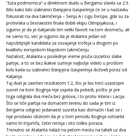
“žuta podmornica” u direktnom duelu u Bergamu slavila sa 2:3.
Bilo kako bilo izabranici Đanpjera Gasperinija će se u nastavku
fokusirati na dva takmičenja – Seriju A i Ligu Evrope, gde su za
protivnika u šesnaestini finala dobili ekipu Olimpijakosa, i
sigurno je da je italijanski tim veliki favorit na tom dvomeču, ali
ne samo to, već je sigurno da je Atalanta jedan od
najozbiljnijih kandidata za osvajanje trofeja u drugom po
kvalitetu evropskom klupskom takmičenju.
Nažalost, Atalanta u poslednje vreme pruža izuzetno slabe
partije, a to se bez ikakve sumnje najbolje videlo u prošlom
kolu kada su izabranici Đanpjera Gasperinija doživeli poraz od
Kaljarija.
Taj duel je završen rezultatom 1:2, što je bio treći uzastopni
susret na kom Boginja nije uspela da pobedi, pošto je pre
toga odigrala dva meča bez golova, i to protiv Intera i Lacija.
Što se tiče partija na domaćem terenu do sada je tim iz
Bergama odigrao jedanaest susreta kao domaćin i baš se i
nije proslavio obzirom da je u tom periodu Boginja ostvarila
samo tri trijumfa, četiri remija i isto toliko poraza.
Trenutno se Atalanta nalazi na petom mestu na tabeli uz dva