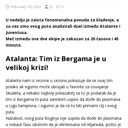
February 16, 2022
JS
0
U nedelju je zaista fenomenalna ponuda za klađenje, a
za vas smo ovog puta analizirali duel između Atalante i
Juventusa.
Meč između ove dve ekipe je zakazan za 20 časova i 45
minuta.
Atalanta: Tim iz Bergama je u
velikoj krizi!
Atalanta nam iz sezone u sezonu pokazuje da se ovaj tim
polako ali sigurno može ubrajati u favorite za osvajanje
Skudeta, a nekako najbolji pokazatelj za to je podatak da je
tim iz Bergama tri puta zaredom uspeo da dođe do plasmana
u Ligu šampiona, i sigurno je da će to biti primarni cilj i ovog
puta.
Nažalost, ovog puta Boginja nije uspela da dođe do plasmana
u nokaut fazu obzirom da je eliminisana od Viljareala, pošto je