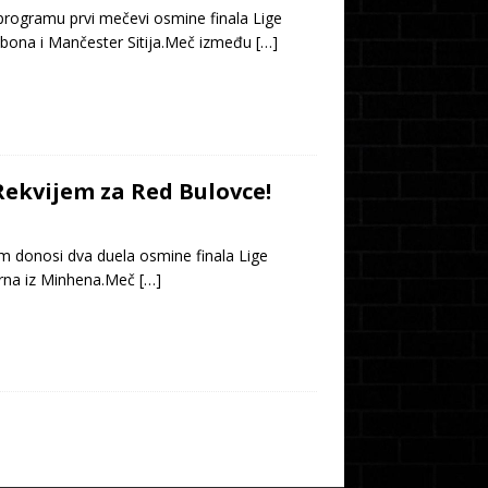
 programu prvi mečevi osmine finala Lige
sabona i Mančester Sitija.Meč između
[…]
Rekvijem za Red Bulovce!
m donosi dva duela osmine finala Lige
jerna iz Minhena.Meč
[…]