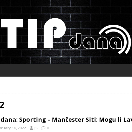
2
 dana: Sporting – Mančester Siti: Mogu li La
bruary 16, 2022
JS
0