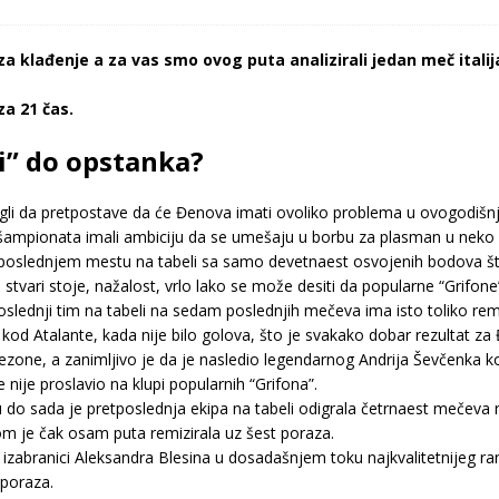
 klađenje a za vas smo ovog puta analizirali jedan meč italij
a 21 čas.
i” do opstanka?
ogli da pretpostave da će Đenova imati ovoliko problema u ovogodišnje
 šampionata imali ambiciju da se umešaju u borbu za plasman u neko 
retposlednjem mestu na tabeli sa samo devetnaest osvojenih bodova 
 stvari stoje, nažalost, vrlo lako se može desiti da popularne “Grifon
slednji tim na tabeli na sedam poslednjih mečeva ima isto toliko remi
 kod Atalante, kada nije bilo golova, što je svakako dobar rezultat za
sezone, a zanimljivo je da je nasledio legendarnog Andrija Ševčenka ko
se nije proslavio na klupi popularnih “Grifona”.
 do sada je pretposlednja ekipa na tabeli odigrala četrnaest mečeva 
om je čak osam puta remizirala uz šest poraza.
zabranici Aleksandra Blesina u dosadašnjem toku najkvalitetnijeg ran
 poraza.