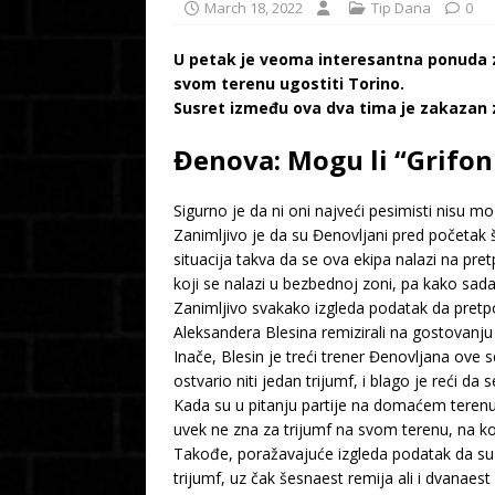
March 18, 2022
Tip Dana
0
U petak je veoma interesantna ponuda za
svom terenu ugostiti Torino.
Susret između ova dva tima je zakazan z
Đenova: Mogu li “Grifon
Sigurno je da ni oni najveći pesimisti nisu m
Zanimljivo je da su Đenovljani pred početak
situacija takva da se ova ekipa nalazi na p
koji se nalazi u bezbednoj zoni, pa kako sada
Zanimljivo svakako izgleda podatak da pretpo
Aleksandera Blesina remizirali na gostovanju
Inače, Blesin je treći trener Đenovljana ove 
ostvario niti jedan trijumf, i blago je reći da 
Kada su u pitanju partije na domaćem terenu
uvek ne zna za trijumf na svom terenu, na k
Takođe, poražavajuće izgleda podatak da su i
trijumf, uz čak šesnaest remija ali i dvanaest