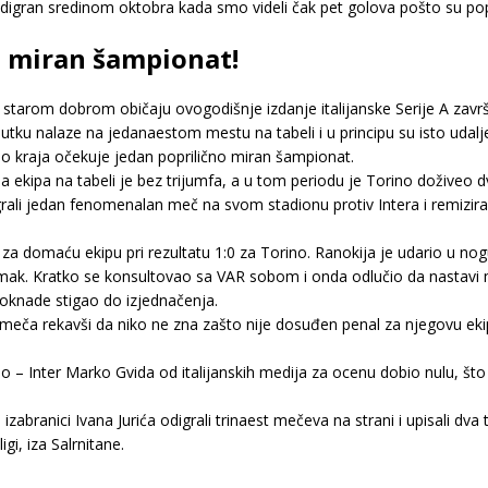
digran sredinom oktobra kada smo videli čak pet golova pošto su popula
ti miran šampionat!
 starom dobrom običaju ovogodišnje izdanje italijanske Serije A završit
nutku nalaze na jedanaestom mestu na tabeli i u principu su isto udalj
do kraja očekuje jedan poprilično miran šampionat.
ekipa na tabeli je bez trijumfa, a u tom periodu je Torino doživeo dv
grali jedan fenomenalan meč na svom stadionu protiv Intera i remiziral
a domaću ekipu pri rezultatu 1:0 za Torino. Ranokija je udario u nogu
imak. Kratko se konsultovao sa VAR sobom i onda odlučio da nastavi 
oknade stigao do izjednačenja.
 meča rekavši da niko ne zna zašto nije dosuđen penal za njegovu ekip
o – Inter Marko Gvida od italijanskih medija za ocenu dobio nulu, št
izabranici Ivana Jurića odigrali trinaest mečeva na strani i upisali dva 
gi, iza Salrnitane.