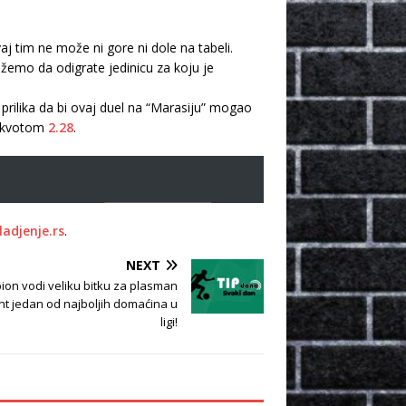
j tim ne može ni gore ni dole na tabeli.
žemo da odigrate jedinicu za koju je
e prilika da bi ovaj duel na “Marasiju” mogao
 kvotom
2.28
.
ladjenje.rs
.
NEXT
pion vodi veliku bitku za plasman
ant jedan od najboljih domaćina u
ligi!