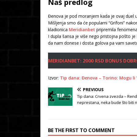
Naš predlog
Đenova je pod moranjem kada je ovaj duel u p
Mišljenja smo da će popularni “Grifoni” nako
kladionica
Meridianbet
pripremila fenomen
I dupla šansa je više nego pristojna pošto je
da nam donese i dosta golova pa vam savet
MERIDIANBET: 2000 RSD BONUS DOBR
Izvor:
Tip dana: Đenova – Torino: Mogu li
PREVIOUS
Tip dana: Crvena zvezda – Ren
neprestana, neka bude što biti 
BE THE FIRST TO COMMENT