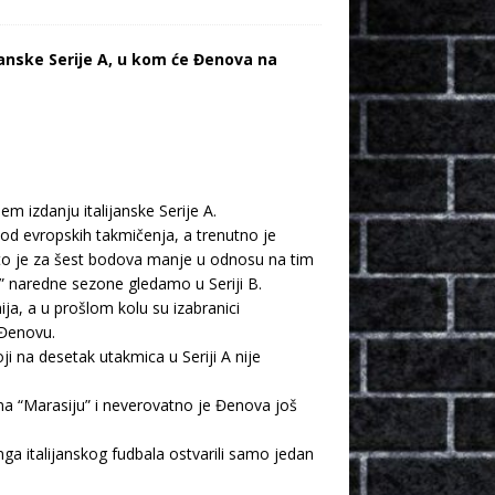
anske Serije A, u kom će Đenova na
m izdanju italijanske Serije A.
od evropskih takmičenja, a trenutno je
što je za šest bodova manje u odnosu na tim
e” naredne sezone gledamo u Seriji B.
ja, a u prošlom kolu su izabranici
 Đenovu.
ji na desetak utakmica u Seriji A nije
na “Marasiju” i neverovatno je Đenova još
ga italijanskog fudbala ostvarili samo jedan