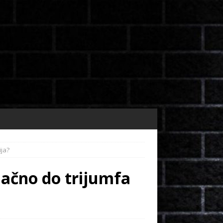
ija?
načno do trijumfa