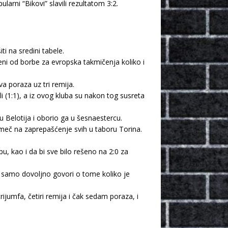
rni “Bikovi” slavili rezultatom 3:2.
i na sredini tabele.
eni od borbe za evropska takmičenja koliko i
a poraza uz tri remija.
i (1:1), a iz ovog kluba su nakon tog susreta
 Belotija i oborio ga u šesnaestercu.
meč na zaprepašćenje svih u taboru Torina.
u, kao i da bi sve bilo rešeno na 2:0 za
o samo dovoljno govori o tome koliko je
trijumfa, četiri remija i čak sedam poraza, i