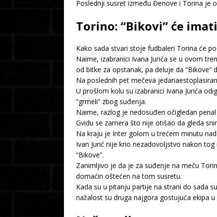
Poslednji susret između Đenove i Torina je o
Torino: “Bikovi” će ima
Kako sada stvari stoje fudbaleri Torina će po
Naime, izabranici Ivana Jurića se u ovom tre
od bitke za opstanak, pa deluje da “Bikove” 
Na poslednih pet mečeva jedanaestoplasirana 
U prošlom kolu su izabranici Ivana Jurića odi
“grmeli” zbog suđenja.
Naime, razlog je nedosuđen očigledan penal z
Gvidu se zamera što nije otišao da gleda sn
Na kraju je Inter golom u trećem minutu nad
Ivan Jurić nije krio nezadovoljstvo nakon tog
“Bikove”.
Zanimljivo je da je za suđenje na meču Torin
domaćin oštećen na tom susretu.
Kada su u pitanju partije na strani do sada su 
nažalost su druga najgora gostujuća ekipa u li