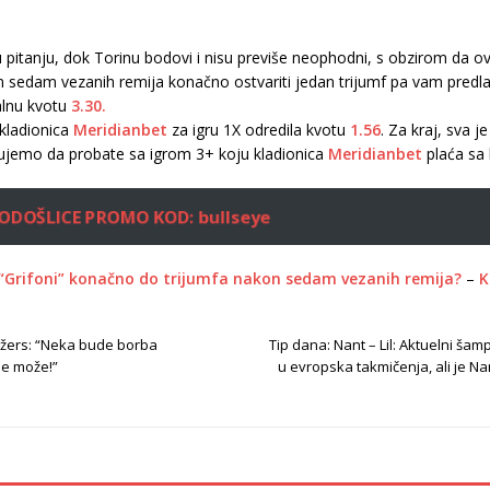
itanju, dok Torinu bodovi i nisu previše neophodni, s obzirom da ova
n sedam vezanih remija konačno ostvariti jedan trijumf pa vam predla
alnu kvotu
3.30.
 kladionica
Meridianbet
za igru 1X odredila kvotu
1.56
. Za kraj, sva j
ujemo da probate sa igrom 3+ koju kladionica
Meridianbet
plaća sa
ODOŠLICE PROMO KOD: bullseye
 “Grifoni” konačno do trijumfa nakon sedam vezanih remija?
–
K
džers: “Neka bude borba
Tip dana: Nant – Lil: Aktuelni šam
ne može!”
u evropska takmičenja, ali je N