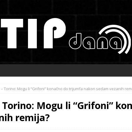
– Torino: Mogu li “Grifoni” konačno do trijumfa nakon sedam vezanih rem
 Torino: Mogu li “Grifoni” ko
ih remija?