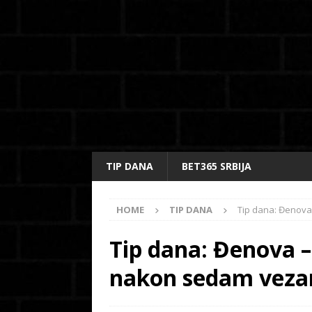
TIP DANA
BET365 SRBIJA
HOME
TIP DANA
Tip dana: Đenova 
Tip dana: Đenova –
nakon sedam vezan