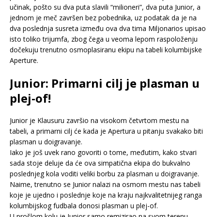
učinak, pošto su dva puta slavili “milioneri”, dva puta Junior, a
jednom je meč završen bez pobednika, uz podatak da je na
dva poslednja susreta između ova dva tima Miljonarios upisao
isto toliko trijumfa, zbog čega u veoma lepom raspoloženju
dočekuju trenutno osmoplasiranu ekipu na tabeli kolumbijske
Aperture.
Junior: Primarni cilj je plasman u
plej-of!
Junior je Klausuru završio na visokom četvrtom mestu na
tabeli, a primarni cilj će kada je Apertura u pitanju svakako biti
plasman u doigravanje.
Iako je još uvek rano govoriti o tome, međutim, kako stvari
sada stoje deluje da će ova simpatična ekipa do bukvalno
poslednjeg kola voditi veliki borbu za plasman u doigravanje.
Naime, trenutno se Junior nalazi na osmom mestu nas tabeli
koje je ujedno i poslednje koje na kraju najkvalitetnijeg ranga
kolumbijskog fudbala donosi plasman u plej-of.
U prošlom kolu je Junior samo remizirao na svom terenu