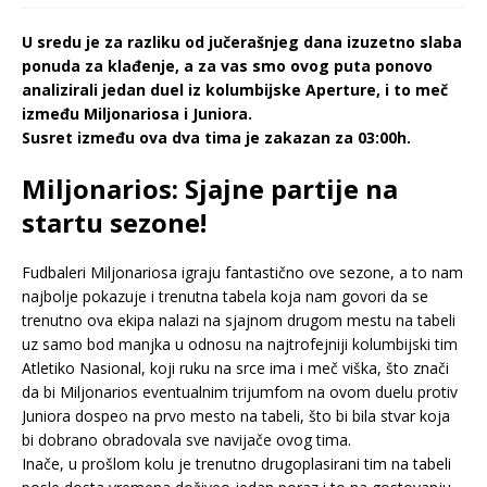
U sredu je za razliku od jučerašnjeg dana izuzetno slaba
ponuda za klađenje, a za vas smo ovog puta ponovo
analizirali jedan duel iz kolumbijske Aperture, i to meč
između Miljonariosa i Juniora.
Susret između ova dva tima je zakazan za 03:00h.
Miljonarios: Sjajne partije na
startu sezone!
Fudbaleri Miljonariosa igraju fantastično ove sezone, a to nam
najbolje pokazuje i trenutna tabela koja nam govori da se
trenutno ova ekipa nalazi na sjajnom drugom mestu na tabeli
uz samo bod manjka u odnosu na najtrofejniji kolumbijski tim
Atletiko Nasional, koji ruku na srce ima i meč viška, što znači
da bi Miljonarios eventualnim trijumfom na ovom duelu protiv
Juniora dospeo na prvo mesto na tabeli, što bi bila stvar koja
bi dobrano obradovala sve navijače ovog tima.
Inače, u prošlom kolu je trenutno drugoplasirani tim na tabeli