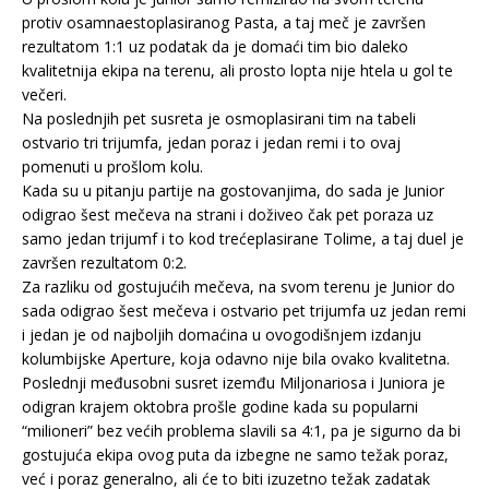
protiv osamnaestoplasiranog Pasta, a taj meč je završen
rezultatom 1:1 uz podatak da je domaći tim bio daleko
kvalitetnija ekipa na terenu, ali prosto lopta nije htela u gol te
večeri.
Na poslednjih pet susreta je osmoplasirani tim na tabeli
ostvario tri trijumfa, jedan poraz i jedan remi i to ovaj
pomenuti u prošlom kolu.
Kada su u pitanju partije na gostovanjima, do sada je Junior
odigrao šest mečeva na strani i doživeo čak pet poraza uz
samo jedan trijumf i to kod trećeplasirane Tolime, a taj duel je
završen rezultatom 0:2.
Za razliku od gostujućih mečeva, na svom terenu je Junior do
sada odigrao šest mečeva i ostvario pet trijumfa uz jedan remi
i jedan je od najboljih domaćina u ovogodišnjem izdanju
kolumbijske Aperture, koja odavno nije bila ovako kvalitetna.
Poslednji međusobni susret izemđu Miljonariosa i Juniora je
odigran krajem oktobra prošle godine kada su popularni
“milioneri” bez većih problema slavili sa 4:1, pa je sigurno da bi
gostujuća ekipa ovog puta da izbegne ne samo težak poraz,
već i poraz generalno, ali će to biti izuzetno težak zadatak