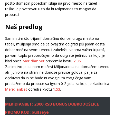
pošto domaćin pobedom izbija na prvo mesto na tabeli, i
teško je poverovati u to da bi Miljonarios to mogao da
propusti.
Naš predlog
Samim tim što trijumf domaćinu donosi drugo mesto na
tabeli, mišljenja smo da će ovaj tim odigrati još jedan dosta
dobar meč na svom terenu i zabeležiti veoma važan trijumf,
pa vam toplo preporučujemo da odigrate jedinicu za koju je
kladionica
Meridianbet
pripremila kvotu
2.06
.
Zanimljivo je da nam mečevi Miljonariosa na domaćem terenu
ali i Juniora na strani ne donose previše golova, pa je za
očekivati da ih ne bude ni ovog puta zbog čega vam
predlažemo da probate sa igrom 0-2 gola za koju je kladionica
Meridianbet
odredila kvotu
1.53
.
MERIDIANBET: 2000 RSD BONUS DOBRODOŠLICE
PROMO KOD: bullseye