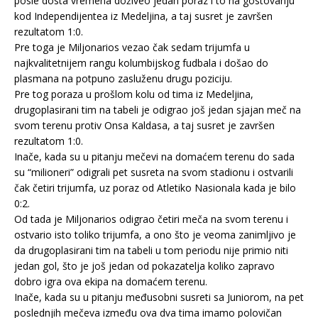
posle dosta vremena doživeo jedan poraz i to na gostovanju
kod Independijentea iz Medeljina, a taj susret je završen
rezultatom 1:0.
Pre toga je Miljonarios vezao čak sedam trijumfa u
najkvalitetnijem rangu kolumbijskog fudbala i došao do
plasmana na potpuno zasluženu drugu poziciju.
Pre tog poraza u prošlom kolu od tima iz Medeljina,
drugoplasirani tim na tabeli je odigrao još jedan sjajan meč na
svom terenu protiv Onsa Kaldasa, a taj susret je završen
rezultatom 1:0.
Inače, kada su u pitanju mečevi na domaćem terenu do sada
su “milioneri” odigrali pet susreta na svom stadionu i ostvarili
čak četiri trijumfa, uz poraz od Atletiko Nasionala kada je bilo
0:2.
Od tada je Miljonarios odigrao četiri meča na svom terenu i
ostvario isto toliko trijumfa, a ono što je veoma zanimljivo je
da drugoplasirani tim na tabeli u tom periodu nije primio niti
jedan gol, što je još jedan od pokazatelja koliko zapravo
dobro igra ova ekipa na domaćem terenu.
Inače, kada su u pitanju međusobni susreti sa Juniorom, na pet
poslednjih mečeva između ova dva tima imamo polovičan