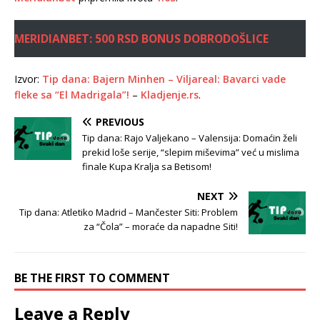
MERIDIANBET: 500 RSD BONUS DOBRODOŠLICE
Izvor:
Tip dana: Bajern Minhen – Viljareal: Bavarci vade
fleke sa “El Madrigala”!
–
Kladjenje.rs
.
PREVIOUS
Tip dana: Rajo Valjekano – Valensija: Domaćin želi
prekid loše serije, “slepim miševima” već u mislima
finale Kupa Kralja sa Betisom!
NEXT
Tip dana: Atletiko Madrid – Mančester Siti: Problem
za “Čola” – moraće da napadne Siti!
BE THE FIRST TO COMMENT
Leave a Reply