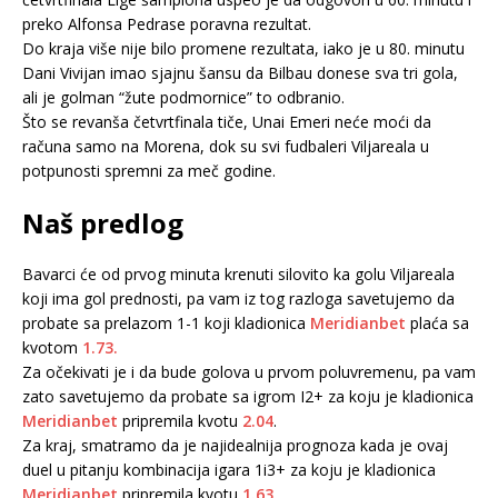
preko Alfonsa Pedrase poravna rezultat.
Do kraja više nije bilo promene rezultata, iako je u 80. minutu
Dani Vivijan imao sjajnu šansu da Bilbau donese sva tri gola,
ali je golman “žute podmornice” to odbranio.
Što se revanša četvrtfinala tiče, Unai Emeri neće moći da
računa samo na Morena, dok su svi fudbaleri Viljareala u
potpunosti spremni za meč godine.
Naš predlog
Bavarci će od prvog minuta krenuti silovito ka golu Viljareala
koji ima gol prednosti, pa vam iz tog razloga savetujemo da
probate sa prelazom 1-1 koji kladionica
Meridianbet
plaća sa
kvotom
1.73.
Za očekivati je i da bude golova u prvom poluvremenu, pa vam
zato savetujemo da probate sa igrom I2+ za koju je kladionica
Meridianbet
pripremila kvotu
2.04
.
Za kraj, smatramo da je najidealnija prognoza kada je ovaj
duel u pitanju kombinacija igara 1i3+ za koju je kladionica
Meridianbet
pripremila kvotu
1.63
.