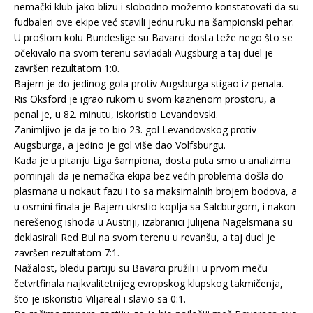
nemački klub jako blizu i slobodno možemo konstatovati da su
fudbaleri ove ekipe već stavili jednu ruku na šampionski pehar.
U prošlom kolu Bundeslige su Bavarci dosta teže nego što se
očekivalo na svom terenu savladali Augsburg a taj duel je
završen rezultatom 1:0.
Bajern je do jedinog gola protiv Augsburga stigao iz penala.
Ris Oksford je igrao rukom u svom kaznenom prostoru, a
penal je, u 82. minutu, iskoristio Levandovski.
Zanimljivo je da je to bio 23. gol Levandovskog protiv
Augsburga, a jedino je gol više dao Volfsburgu.
Kada je u pitanju Liga šampiona, dosta puta smo u analizima
pominjali da je nemačka ekipa bez većih problema došla do
plasmana u nokaut fazu i to sa maksimalnih brojem bodova, a
u osmini finala je Bajern ukrstio koplja sa Salcburgom, i nakon
nerešenog ishoda u Austriji, izabranici Julijena Nagelsmana su
deklasirali Red Bul na svom terenu u revanšu, a taj duel je
završen rezultatom 7:1.
Nažalost, bledu partiju su Bavarci pružili i u prvom meču
četvrtfinala najkvalitetnijeg evropskog klupskog takmičenja,
što je iskoristio Viljareal i slavio sa 0:1.