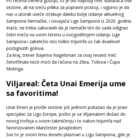
Po rečima trenera gostiju, to je bio najlošiji meč Bavaraca ove
sezone, ali na sreću prilika za popravni postoji, i sigurno je da
nas u utorak uveče očekuje daleko bolje izdanje aktuelnog
šampiona Nemačke, i osvajača Lige šampiona iz 2020. godine.
Inače, ne treba zaboraviti da je nemački tim do sada odigrao
četiri meča na svom terenu u ovogodišnjem izdanju Lige
šampiona i zabeležio isto toliko trijumfa uz čak dvadeset
postignutih golova.
Za kraj, trener Bajerna Nagelsman za ovaj revanš meč
četvrtfinala neće moći da računa na Zilea, Tolisoa i Čupa
Motinga.
Viljareal: Četa Unai Emerija ume
sa favoritima!
Unai Emeri je prošle sezone još jednom pokazao da je pravi
specijalac za Ligu Evrope, pošto je sa Viljarealom došao do
novog trofeja u ovom takmičenju i to nakon trijumfa nad
favorizovanim Mančester Junajtedom.
Sve to je ovom timu donelo plasman u Ligu šampiona, gde je