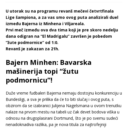
U utorak su na programu revanš mečevi četvrtfinala
Lige šampiona, a za vas smo ovog puta analizirali duel
između Bajerna iz Minhena i Viljareala.
Prvi meč između ova dva tima koji je pre skoro nedelju
dana odigran na “El Madrigalu” završen je pobedom
“žute podmornice” od 1:0.
Revanš je zakazan za 21h.
Bajern Minhen: Bavarska
mašinerija topi “žutu
podmornicu”!
Duže vreme fudbaleri Bajerna nemaju dostojnu konkurenciju u
Bundesligi, a sva je prilika da će to biti slučaj i ovog puta, s
obzirom da se izabranici Julijena Nagelsmana u ovom trenutku
nalaze na prvom mestu na tabeli uz čak devet bodova viška u
odnosu na drugoplasirani Dortmund, što je po svemu sudeći
nenadoknadiva razlika, pa je nova titula za najtrofejniji