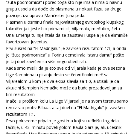
“žuta podmornica” i pored toga što nije imala nimalo naivnu
grupu uspela da dođe do plasmana u nokaut fazu, sa druge
pozicije, iza upravo Mančester Junajteda.
Plasman u osminu finala najkvalitetnijeg evropskog klupskog
takmičenja i jeste bio primarni cilj Viljareala, međutim, četa
Unai Emerija tu nije htela da se zaustavi i uspela je da eliminiše
favorizovani Juventus.
Prvi susret na “El Madrigalu” je završen rezultatom 1:1, a onda
je “žuta podmornica” u Torinu demolirala “staru damu” pošto
je taj duel završen sa više nego ubedljivih.
Kada smo mislili da je eto sve od Viljarala kada je ova sezona
Lige šampiona u pitanju desio se četvrtfinalni meč sa
Viljarealom u kom je ova ekipa slavila sa 1:0, a utisak je da
aktuelni šampion Nemačke može da bude prezadovoljan sa
tim rezultatom.
Inače, u prošlom kolu La Lige Viljareal je na svom terenu samo
remizirao protiv Bilbaa, a taj duel na “El Madrigalu” je završen
rezultatom 1:1.
Prvo poluvreme pripalo je gostima koji su u finišu tog dela,
tačnije, u 43. minutu poveli golom Raula Garsije, ali, učesnik
četvrtfinala Lige šampiona uspeo je da odgovori u 60. minutu i