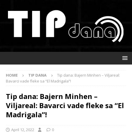
HOME
TIP DANA
Tip dana: Bajern Minhen – Viljareal:
Bavarci vade fleke sa “El Madrigala”!
Tip dana: Bajern Minhen –
Viljareal: Bavarci vade fleke sa “El
Madrigala”!
April 12, 2022
0