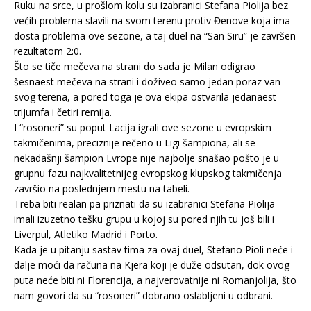
Ruku na srce, u prošlom kolu su izabranici Stefana Piolija bez
većih problema slavili na svom terenu protiv Đenove koja ima
dosta problema ove sezone, a taj duel na “San Siru” je završen
rezultatom 2:0.
Što se tiče mečeva na strani do sada je Milan odigrao
šesnaest mečeva na strani i doživeo samo jedan poraz van
svog terena, a pored toga je ova ekipa ostvarila jedanaest
trijumfa i četiri remija.
I “rosoneri” su poput Lacija igrali ove sezone u evropskim
takmičenima, preciznije rečeno u Ligi šampiona, ali se
nekadašnji šampion Evrope nije najbolje snašao pošto je u
grupnu fazu najkvalitetnijeg evropskog klupskog takmičenja
završio na poslednjem mestu na tabeli.
Treba biti realan pa priznati da su izabranici Stefana Piolija
imali izuzetno tešku grupu u kojoj su pored njih tu još bili i
Liverpul, Atletiko Madrid i Porto.
Kada je u pitanju sastav tima za ovaj duel, Stefano Pioli neće i
dalje moći da računa na Kjera koji je duže odsutan, dok ovog
puta neće biti ni Florencija, a najverovatnije ni Romanjolija, što
nam govori da su “rosoneri” dobrano oslabljeni u odbrani.