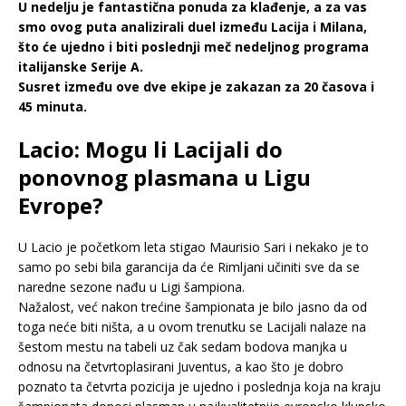
U nedelju je fantastična ponuda za klađenje, a za vas
smo ovog puta analizirali duel između Lacija i Milana,
što će ujedno i biti poslednji meč nedeljnog programa
italijanske Serije A.
Susret između ove dve ekipe je zakazan za 20 časova i
45 minuta.
Lacio: Mogu li Lacijali do
ponovnog plasmana u Ligu
Evrope?
U Lacio je početkom leta stigao Maurisio Sari i nekako je to
samo po sebi bila garancija da će Rimljani učiniti sve da se
naredne sezone nađu u Ligi šampiona.
Nažalost, već nakon trećine šampionata je bilo jasno da od
toga neće biti ništa, a u ovom trenutku se Lacijali nalaze na
šestom mestu na tabeli uz čak sedam bodova manjka u
odnosu na četvrtoplasirani Juventus, a kao što je dobro
poznato ta četvrta pozicija je ujedno i poslednja koja na kraju