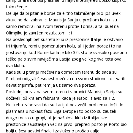
šampionata donosi plasman u najkvalitetnije evropsko klupsko
takmičenje.
Deluje da bi pitanje borbe za elitno takmičenje bilo još uvek
aktuelno da izabranici Maurisija Sarija u prošlom kolu nisu
samo remizirali na svom terenu protiv Torina, a taj duel na
Olimpiku je završen rezultatom 1:1.
Na poslednjih pet susreta klub iz prestonice Italije je ostvario
tri trijumfa, remi u pomenutom kolu, ali i jedan poraz i to na
gostovanju kod Rome kada je bilo 3:0, što je svakako posebno
teško palo svim navijačima Lacija zbog velikog rivaliteta ova
dva kluba.
Kada su u pitanju mečevi na domaćem terenu do sada su
Rimljani odigrali šesnaest mečeva na svom stadionu i ostvarili
devet trijumfa, pet remija uz samo dva poraza.
Poslednji poraz na svom terenu izabranici Maurisija Sarija su
doživeli još krajem februara, kada je Napoli slavio sa 1:2.
Ne treba zaboraviti da su Lacijali bez većih problema došli do
plasmana u nokaut fazu Liga Evrope i to pošto su zauzeli
drugo mesto u grupi, ali je nažalost klub iz italijanske
prestonice zaustavljen već na prvoj prepreci pošto je Porto bio
bolji u šesnaestini finala i zasluženo prošao dalje.