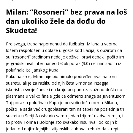
Milan: “Rosoneri” bez prava na loš
dan ukoliko žele da dođu do
Skudeta!
Pre svega, treba napomenuti da fudbaleri Milana u veoma
lošem raspoloženju dolaze u goste kod Lacija, s obzirom da
su “rosoneri” sredinom nedelje doživeli pravi debakl, pošto im
je gradski rival Inter naneo težak poraz (3:0) i eliminisao ih iz
polufinala italijanskog Kupa.
Ruku na srce, Milan nije bio nimalo podređen rival na tom
susretu, ali je za razliku od njih četa Simonea Inzagija
iskoristila svoje šanse i na kraju potpuno zasluženo došla do
plasmana u veliko finale gde će odmeriti snage sa Juventusom.
Taj poraz u polufinalu Kupa je potvrdio lošu formu Milana,
pošto je sada već drugoplasirani tim na tabeli na poslednja tri
susreta u Seriji A ostvario samo jedan trijumf uz dva remija, i
to protiv Torina i Bolonje što svakako nisu rivali od kojih bi
jedan od najtrofejnijih italijanskih klubova trebalo da strepi.