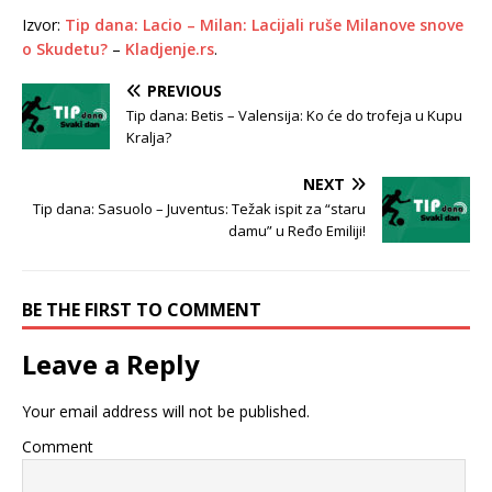
Izvor:
Tip dana: Lacio – Milan: Lacijali ruše Milanove snove
o Skudetu?
–
Kladjenje.rs
.
PREVIOUS
Tip dana: Betis – Valensija: Ko će do trofeja u Kupu
Kralja?
NEXT
Tip dana: Sasuolo – Juventus: Težak ispit za “staru
damu” u Ređo Emiliji!
BE THE FIRST TO COMMENT
Leave a Reply
Your email address will not be published.
Comment