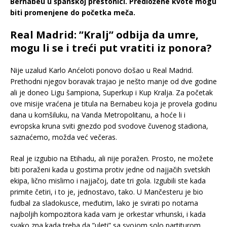
Bernabeu u španskoj prestonici. Predložene kvote mogu
biti promenjene do početka meča.
Real Madrid: ”Kralj” odbija da umre,
mogu li se i treći put vratiti iz ponora?
Nije uzalud Karlo Anćeloti ponovo došao u Real Madrid.
Prethodni njegov boravak trajao je nešto manje od dve godine
ali je doneo Ligu šampiona, Superkup i Kup Kralja. Za početak
ove misije vraćena je titula na Bernabeu koja je provela godinu
dana u komšiluku, na Vanda Metropolitanu, a hoće li i
evropska kruna sviti gnezdo pod svodove čuvenog stadiona,
saznaćemo, možda već večeras.
Real je izgubio na Etihadu, ali nije poražen. Prosto, ne možete
biti poraženi kada u gostima protiv jedne od najjačih svetskih
ekipa, lično mislimo i najjačoj, date tri gola. Izgubili ste kada
primite četiri, i to je, jednostavo, tako. U Mančesteru je bio
fudbal za sladokusce, međutim, lako je svirati po notama
najboljih kompozitora kada vam je orkestar vrhunski, i kada
svako zna kada treba da ”uleti” sa svojom solo partiturom.