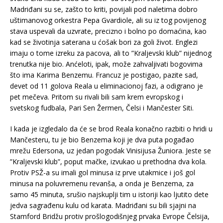
Madriđani su se, zašto to kriti, povijali pod naletima dobro
uštimanovog orkestra Pepa Gvardiole, ali su iz tog povijenog
stava uspevali da uzvrate, precizno i bolno po domaćina, kao
kad se životinja saterana u ćošak bori za goli život. Englezi
imaju o tome izreku za pacova, ali to ”Kraljevski klub” nijednog
trenutka nije bio. Anćeloti, ipak, može zahvaljivati bogovima
što ima Karima Benzemu. Francuz je postigao, pazite sad,
devet od 11 golova Reala u eliminacionoj fazi, a odigrano je
pet mečeva. Pritom su rivali bili sam krem evropskog i
svetskog fudbala, Pari Sen Žermen, Čelsi i Mančester Siti.
I kada je izgledalo da će se brod Reala konačno razbiti o hridi u
Mančesteru, tu je bio Benzema koji je dva puta pogađao
mrežu Edersona, uz jedan pogodak Vinisijusa Žuniora. Jeste se
”Kraljevski klub”, poput mačke, izvukao u prethodna dva kola.
Protiv PSŽ-a su imali gol minusa iz prve utakmice i još gol
minusa na poluvremenu revanša, a onda je Benzema, za
samo 45 minuta, srušio najskuplji tim u istoriji kao ljutito dete
jedva sagrađenu kulu od karata. Madriđani su bili sjajni na
Stamford Bridžu protiv prošlogodišnjeg prvaka Evrope Čelsija,