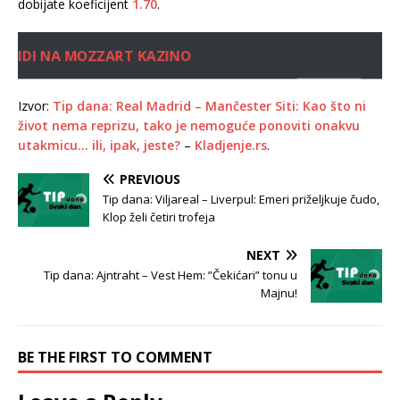
dobijate koeficijent
1.70
.
IDI NA MOZZART KAZINO
Izvor:
Tip dana: Real Madrid – Mančester Siti: Kao što ni
život nema reprizu, tako je nemoguće ponoviti onakvu
utakmicu… ili, ipak, jeste?
–
Kladjenje.rs
.
PREVIOUS
Tip dana: Viljareal – Liverpul: Emeri priželjkuje čudo,
Klop želi četiri trofeja
NEXT
Tip dana: Ajntraht – Vest Hem: ”Čekićari” tonu u
Majnu!
BE THE FIRST TO COMMENT