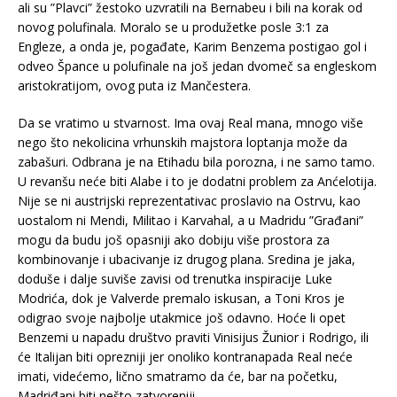
ali su ”Plavci” žestoko uzvratili na Bernabeu i bili na korak od
novog polufinala. Moralo se u produžetke posle 3:1 za
Engleze, a onda je, pogađate, Karim Benzema postigao gol i
odveo Špance u polufinale na još jedan dvomeč sa engleskom
aristokratijom, ovog puta iz Mančestera.
Da se vratimo u stvarnost. Ima ovaj Real mana, mnogo više
nego što nekolicina vrhunskih majstora loptanja može da
zabašuri. Odbrana je na Etihadu bila porozna, i ne samo tamo.
U revanšu neće biti Alabe i to je dodatni problem za Anćelotija.
Nije se ni austrijski reprezentativac proslavio na Ostrvu, kao
uostalom ni Mendi, Militao i Karvahal, a u Madridu ”Građani”
mogu da budu još opasniji ako dobiju više prostora za
kombinovanje i ubacivanje iz drugog plana. Sredina je jaka,
doduše i dalje suviše zavisi od trenutka inspiracije Luke
Modrića, dok je Valverde premalo iskusan, a Toni Kros je
odigrao svoje najbolje utakmice još odavno. Hoće li opet
Benzemi u napadu društvo praviti Vinisijus Žunior i Rodrigo, ili
će Italijan biti oprezniji jer onoliko kontranapada Real neće
imati, videćemo, lično smatramo da će, bar na početku,
Madriđani biti nešto zatvoreniji.