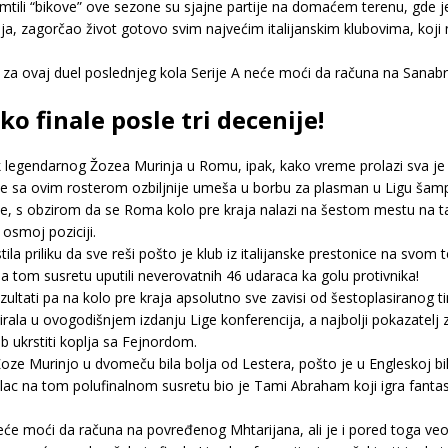
ili “bikove” ove sezone su sjajne partije na domaćem terenu, gde je
mija, zagorčao život gotovo svim najvećim italijanskim klubovima, koji
rić za ovaj duel poslednjeg kola Serije A neće moći da računa na Sanab
 finale posle tri decenije!
 legendarnog Žozea Murinja u Romu, ipak, kako vreme prolazi sva je pr
 se sa ovim rosterom ozbiljnije umeša u borbu za plasman u Ligu šam
, s obzirom da se Roma kolo pre kraja nalazi na šestom mestu na tab
osmoj poziciji.
la priliku da sve reši pošto je klub iz italijanske prestonice na svom
na tom susretu uputili neverovatnih 46 udaraca ka golu protivnika!
 rezultati pa na kolo pre kraja apsolutno sve zavisi od šestoplasiranog t
rala u ovogodišnjem izdanju Lige konferencija, a najbolji pokazatelj za
 ukrstiti koplja sa Fejnordom.
Žoze Murinjo u dvomeču bila bolja od Lestera, pošto je u Engleskoj bi
relac na tom polufinalnom susretu bio je Tami Abraham koji igra fant
 neće moći da računa na povređenog Mhtarijana, ali je i pored toga 