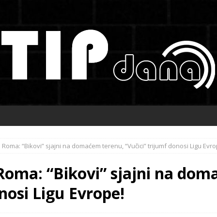
– Roma: “Bikovi” sjajni na domaćem terenu, “Vučici” trijumf donosi Ligu Evro
 Roma: “Bikovi” sjajni na do
nosi Ligu Evrope!