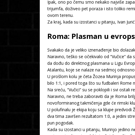
Ipak, ono po čemu smo nekako najviše zapamt
trijumfa, doživeo pet poraza i isto toliko re
ovom terenu.
Za kraj, kada su izostanci u pitanju, Ivan Ju
Roma: Plasman u evropsko
Svakako da je veliko iznenađenje bio dolazak
Naravno, teško se očekivalo od “Vučice” da
da dođu do direktnog plasmana u Ligu Evrope
Atalantu, koje se nalaze na sedmoj odnosno 
U prošlom kolu je četa Žozea Murinja propusti
bilo 1:1, i pored toga što su fudbaleri Rome 
Na sreću, “Vučici” su se poklopili i svi ostali
Naravno, ne treba zaboraviti da je Roma brilji
novoformiranog takmičenja gde će rimski klub
U polufinalu je ekipa koju sa klupe predvodi 
dva tima završen rezultatom 1:0, a jedini st
pun pogodak.
Kada su izostanci u pitanju, Murinjo jedino