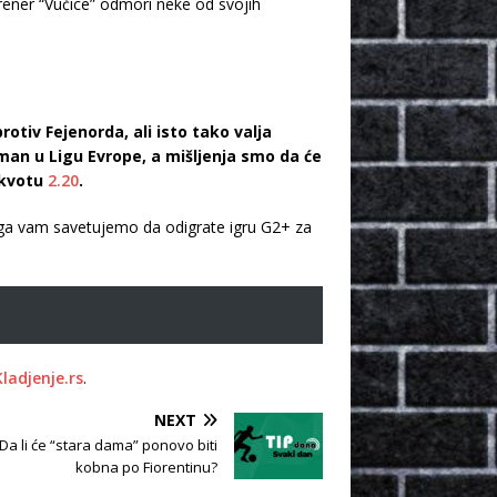
trener “Vučice” odmori neke od svojih
tiv Fejenorda, ali isto tako valja
man u Ligu Evrope, a mišljenja smo da će
 kvotu
2.20
.
ega vam savetujemo da odigrate igru G2+ za
Kladjenje.rs
.
NEXT
 Da li će “stara dama” ponovo biti
kobna po Fiorentinu?