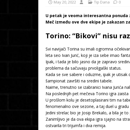
May 20, 2022
Tip Dana
0
U petak je veoma interesantna ponuda za
Meč između ove dve ekipe je zakazan za 
Torino: “Bikovi” nisu ra
Svi navijači Torina su imali ogromna očekiva
leta seo Ivan Jurić, koji je iza sebe imao fan
Ipak, i tada je bilo jasno da je zapravo sredi
problema da sačuvaju prvoligaški status.
Kada se sve sabere i oduzme, ipak je utisak 
šampionat završiti na sredini tabele.
Naime, trenutno se izabranici Ivana Jurića n
Na poslednjih pet mečeva Torino igra zaista 
U prošlom kolu je desetoplasirani tim na tab
fenomenalno ove sezone, a taj duel u gradu l
Jedini strelac bio je Josip Brekalo, a bila je
Zanimljivo je da ova ekipa igra sjajno na st
ostvarila tri trijumfa i dva remija.