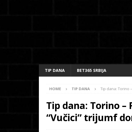
TIP DANA
BET365 SRBIJA
HOME
TIP DANA
Tip dana: Torino 
Tip dana: Torino –
“Vučici” trijumf do