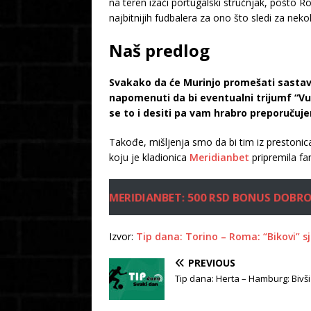
na teren izaći portugalski stručnjak, pošto R
najbitnijih fudbalera za ono što sledi za neko
Naš predlog
Svakako da će Murinjo promešati sastav s
napomenuti da bi eventualni trijumf “Vu
se to i desiti pa vam hrabro preporučuj
Takođe, mišljenja smo da bi tim iz preston
koju je kladionica
Meridianbet
pripremila fa
MERIDIANBET: 500 RSD BONUS DOBR
Izvor:
Tip dana: Torino – Roma: “Bikovi” s
PREVIOUS
Tip dana: Herta – Hamburg: Bivši š