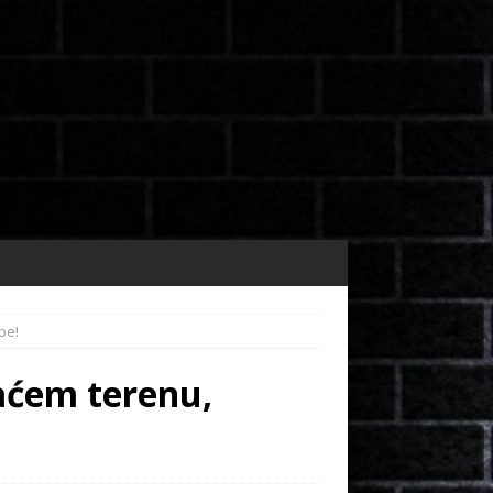
pe!
maćem terenu,