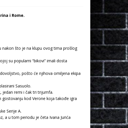
rina i Rome.
vu nakon što je na klupu ovog tima prošlog
ojoj su popularni “bikovi” imali dosta
adovoljstvo, pošto će njihova omiljena ekipa
lasirani Sasuolo.
edan remi i čak tri trijumfa.
nom gostovanju kod Verone koja takođe igra
ke Serije A.
z, a u tom periodu je četa Ivana Jurića