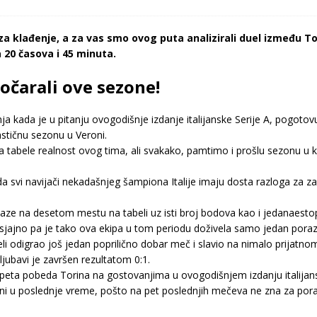
 klađenje, a za vas smo ovog puta analizirali duel između To
20 časova i 45 minuta.
zočarali ove sezone!
nja kada je u pitanju ovogodišnje izdanje italijanske Serije A, pogoto
tastičnu sezonu u Veroni.
na tabele realnost ovog tima, ali svakako, pamtimo i prošlu sezonu u k
da svi navijači nekadašnjeg šampiona Italije imaju dosta razloga za z
alaze na desetom mestu na tabeli uz isti broj bodova kao i jedanaestop
sjajno pa je tako ova ekipa u tom periodu doživela samo jedan poraz, j
eli odigrao još jedan poprilično dobar meč i slavio na nimalo prijat
jubavi je završen rezultatom 0:1.
 to peta pobeda Torina na gostovanjima u ovogodišnjem izdanju italijans
rani u poslednje vreme, pošto na pet poslednjih mečeva ne zna za pora