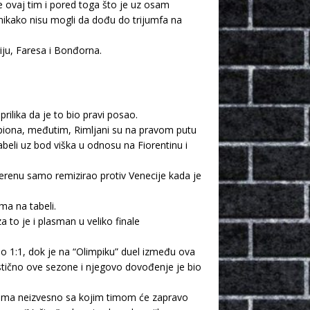
 ovaj tim i pored toga što je uz osam
 nikako nisu mogli da dođu do trijumfa na
riju, Faresa i Bonđorna.
ilika da je to bio pravi posao.
piona, međutim, Rimljani su na pravom putu
eli uz bod viška u odnosu na Fiorentinu i
 terenu samo remizirao protiv Venecije kada je
ima na tabeli.
 to je i plasman u veliko finale
lo 1:1, dok je na “Olimpiku” duel između ova
astično ove sezone i njegovo dovođenje je bio
veoma neizvesno sa kojim timom će zapravo