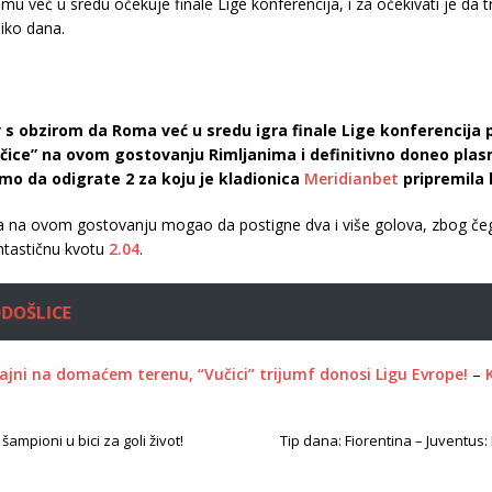
omu već u sredu očekuje finale Lige konferencija, i za očekivati je da 
liko dana.
 obzirom da Roma već u sredu igra finale Lige konferencija pro
čice” na ovom gostovanju Rimljanima i definitivno doneo plas
emo da odigrate 2 za koju je kladionica
Meridianbet
pripremila
ica na ovom gostovanju mogao da postigne dva i više golova, zbog č
ntastičnu kvotu
2.04
.
ODOŠLICE
jajni na domaćem terenu, “Vučici” trijumf donosi Ligu Evrope!
–
ampioni u bici za goli život!
Tip dana: Fiorentina – Juventus: