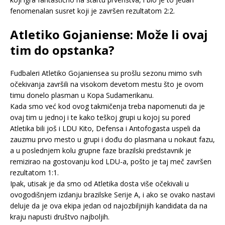
fenomenalan susret koji je završen rezultatom 2:2.
Atletiko Gojaniense: Može li ovaj
tim do opstanka?
Fudbaleri Atletiko Gojaniensea su prošlu sezonu mimo svih
očekivanja završili na visokom devetom mestu što je ovom
timu donelo plasman u Kopa Sudamerikanu.
Kada smo već kod ovog takmičenja treba napomenuti da je
ovaj tim u jednoj i te kako teškoj grupi u kojoj su pored
Atletika bili još i LDU Kito, Defensa i Antofogasta uspeli da
zauzmu prvo mesto u grupi i dođu do plasmana u nokaut fazu,
a u poslednjem kolu grupne faze brazilski predstavnik je
remizirao na gostovanju kod LDU-a, pošto je taj meč završen
rezultatom 1:1.
Ipak, utisak je da smo od Atletika dosta više očekivali u
ovogodišnjem izdanju brazilske Serije A, i ako se ovako nastavi
deluje da je ova ekipa jedan od najozbiljnijih kandidata da na
kraju napusti društvo najboljih.