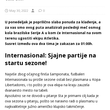
May 30, 2022
0
U ponedeljak je poprilično slaba ponuda za klađenje, a
za vas smo ovog puta analizirali poslednji meč osmog
kola brazilske Serije A u kom će Internasional na svom
terenu ugostiti ekipu Atletika.
Susret između ova dva tima je zakazan za 01:00h.
Internasional: Sjajne partije na
startu sezone!
Najviše zbog očajnog finiša šampionata, fudbaleri
Internasionala su prošle sezone ostali bez plasmana u Kopa
Libertadores, i to pošto je ova ekipa na kraju zauzela
dvanaesto mesto na tabeli.
Apsolutno se ne dovodi u pitanje šta je primarni cilj kada je
ova sezona u pitanju, pošto se naravno radi o plasmanu u
najkvalitetnije južno-američko klupsko takmičenje.