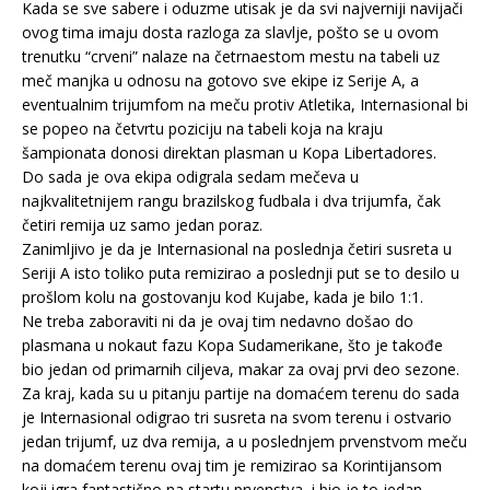
Kada se sve sabere i oduzme utisak je da svi najverniji navijači
ovog tima imaju dosta razloga za slavlje, pošto se u ovom
trenutku “crveni” nalaze na četrnaestom mestu na tabeli uz
meč manjka u odnosu na gotovo sve ekipe iz Serije A, a
eventualnim trijumfom na meču protiv Atletika, Internasional bi
se popeo na četvrtu poziciju na tabeli koja na kraju
šampionata donosi direktan plasman u Kopa Libertadores.
Do sada je ova ekipa odigrala sedam mečeva u
najkvalitetnijem rangu brazilskog fudbala i dva trijumfa, čak
četiri remija uz samo jedan poraz.
Zanimljivo je da je Internasional na poslednja četiri susreta u
Seriji A isto toliko puta remizirao a poslednji put se to desilo u
prošlom kolu na gostovanju kod Kujabe, kada je bilo 1:1.
Ne treba zaboraviti ni da je ovaj tim nedavno došao do
plasmana u nokaut fazu Kopa Sudamerikane, što je takođe
bio jedan od primarnih ciljeva, makar za ovaj prvi deo sezone.
Za kraj, kada su u pitanju partije na domaćem terenu do sada
je Internasional odigrao tri susreta na svom terenu i ostvario
jedan trijumf, uz dva remija, a u poslednjem prvenstvom meču
na domaćem terenu ovaj tim je remizirao sa Korintijansom
koji igra fantastično na startu prvenstva, i bio je to jedan