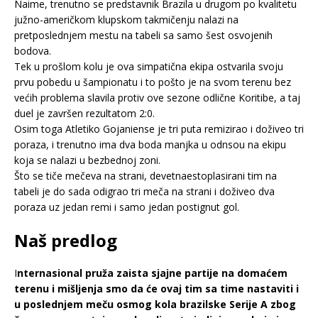
Naime, trenutno se predstavnik Brazila u drugom po kvalitetu
južno-američkom klupskom takmičenju nalazi na
pretposlednjem mestu na tabeli sa samo šest osvojenih
bodova.
Tek u prošlom kolu je ova simpatična ekipa ostvarila svoju
prvu pobedu u šampionatu i to pošto je na svom terenu bez
većih problema slavila protiv ove sezone odlične Koritibe, a taj
duel je završen rezultatom 2:0.
Osim toga Atletiko Gojaniense je tri puta remizirao i doživeo tri
poraza, i trenutno ima dva boda manjka u odnsou na ekipu
koja se nalazi u bezbednoj zoni.
Što se tiče mečeva na strani, devetnaestoplasirani tim na
tabeli je do sada odigrao tri meča na strani i doživeo dva
poraza uz jedan remi i samo jedan postignut gol.
Naš predlog
I
nternasional pruža zaista sjajne partije na domaćem
terenu i mišljenja smo da će ovaj tim sa time nastaviti i
u poslednjem meču osmog kola brazilske Serije A zbog