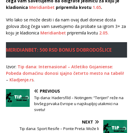
čega vam savetujemo da odigrate jedinicu za koju je
kladionica
Meridianbet
pripremila kvotu
1.65
.
Vrlo lako se može desiti i da nam ovaj duel donese dosta
golova zbog čega vam savetujemo da probate sa igrom 3+ za
koju je kladionica
Meridianbet
pripremila kvotu
2.05.
MERIDIANBET: 500 RSD BONUS DOBRODOŠLICE
Izvor:
Tip dana: Internasional – Atletiko Gojaniense:
Pobeda domaćinu donosi sjajno četvrto mesto na tabeli!
–
Kladjenje.rs
.
PREVIOUS
Tip dana: Hadersfild – Notingem: “Terijeri” reže na
bivšeg prvaka Evrope u najskupljoj utakmici na
svetu!
NEXT
Tip dana: Sport Resife – Ponte Preta: Može li