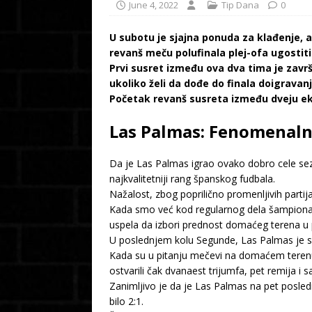
June 4, 2022
Tip Dana
0
U subotu je sjajna ponuda za klađenje, 
revanš meču polufinala plej-ofa ugostiti
Prvi susret između ova dva tima je zav
ukoliko želi da dođe do finala doigravanj
Početak revanš susreta između dveju ek
Las Palmas: Fenomenalne
Da je Las Palmas igrao ovako dobro cele sezo
najkvalitetniji rang španskog fudbala.
Nažalost, zbog poprilično promenljivih parti
Kada smo već kod regularnog dela šampionata,
uspela da izbori prednost domaćeg terena u 
U poslednjem kolu Segunde, Las Palmas je sl
Kada su u pitanju mečevi na domaćem terenu,
ostvarili čak dvanaest trijumfa, pet remija i 
Zanimljivo je da je Las Palmas na pet posled
bilo 2:1.