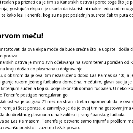
i realan pa priznati da je tim sa Kanarskih ostrva i pored toga što je
đenja, gostujuća ekipa nije uspela da iskoristi ni makar jednu od mnogo
i te kako leži Tenerife, kog su na pet poslednjih susreta čak tri puta 
 prvom meču!
konstatovati da ova ekipa može da bude srećna što je uopšte i došla 
ko poraza.
narskih ostrva je mimo svih očekivanja na svom terenu poražen od Kar
m na kraju došao do plasmana u doigravanje.
-ofu, s obzirom da je ovaj tim nezasluženo dobio Las Palmas sa 1:0, a j
o igranje rukom jednog fudbalera domaćina, međutim, glavni sudija je
 kriterijum suđenja koji su bolje iskoristili domaći fudbaleri. U nekoli
 je Tenerife postigao neregularan gol.
h ostrva je odigrao 21 meč na strani i treba napomenuti da je ova ekip
iri remija i šest poraza, a zanimljvo je da je ovaj tim na gostovanjim
šla do direktnog plasmana u najkvalitetniji rang španskog fudbala.
a sa Las Palmasom, Tenerife je ostvario samo trijumf u prošlom meč
 u revanšu predstoji izuzetno težak posao.