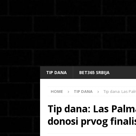
TIP DANA
BET365 SRBIJA
HOME
TIP DANA
Tip dana: Las Pal
Tip dana: Las Palm
donosi prvog finali