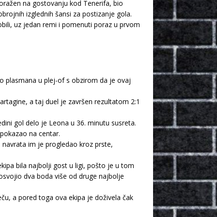
 poražen na gostovanju kod Tenerifa, bio
brojnih izglednih šansi za postizanje gola.
dobili, uz jedan remi i pomenuti poraz u prvom
do plasmana u plej-of s obzirom da je ovaj
tagine, a taj duel je završen rezultatom 2:1
edini gol delo je Leona u 36. minutu susreta.
 pokazao na centar.
ko navrata im je progledao kroz prste,
a bila najbolji gost u ligi, pošto je u tom
a osvojio dva boda više od druge najbolje
u, a pored toga ova ekipa je doživela čak