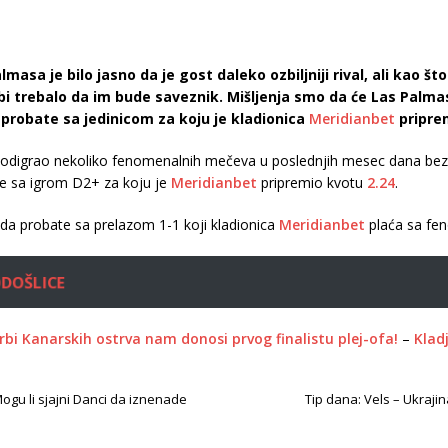
masa je bilo jasno da je gost daleko ozbiljniji rival, ali kao 
 bi trebalo da im bude saveznik. Mišljenja smo da će Las Palm
probate sa jedinicom za koju je kladionica
Meridianbet
pripre
digrao nekoliko fenomenalnih mečeva u poslednjih mesec dana bez ve
e sa igrom D2+ za koju je
Meridianbet
pripremio kvotu
2.24
.
 da probate sa prelazom 1-1 koji kladionica
Meridianbet
plaća sa f
ODOŠLICE
rbi Kanarskih ostrva nam donosi prvog finalistu plej-ofa!
–
Kladj
ogu li sjajni Danci da iznenade
Tip dana: Vels – Ukraji