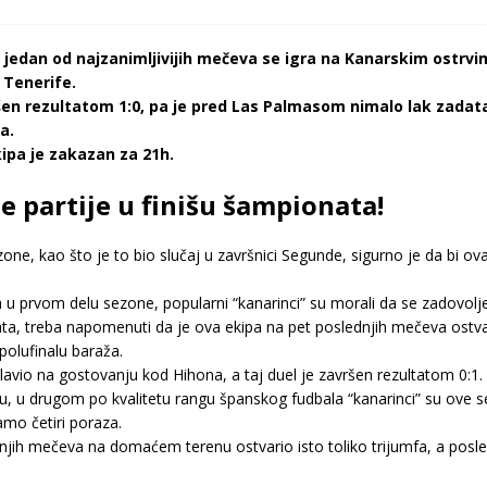
a jedan od najzanimljivijih mečeva se igra na Kanarskim ostrv
 Tenerife.
ršen rezultatom 1:0, pa je pred Las Palmasom nimalo lak zad
a.
ipa je zakazan za 21h.
 partije u finišu šampionata!
ne, kao što je to bio slučaj u završnici Segunde, sigurno je da bi o
ja u prvom delu sezone, popularni “kanarinci” su morali da se zadovo
 treba napomenuti da je ova ekipa na pet poslednjih mečeva ostvaril
polufinalu baraža.
avio na gostovanju kod Hihona, a taj duel je završen rezultatom 0:1.
 u drugom po kvalitetu rangu španskog fudbala “kanarinci” su ove s
samo četiri poraza.
njih mečeva na domaćem terenu ostvario isto toliko trijumfa, a posledn