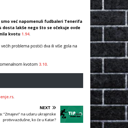
što smo već napomenuli fudbaleri Tenerifa
as dosta lakše nego što se očekuje ovde
mila kvotu
1.94
.
ćih problema postići dva ili više gola na
enomenalnom kvotom
3.10
.
enje.rs
.
NEXT
na: “Zmajevi” na udaru ukrajinske
protivvazdušne, ko će u Katar?