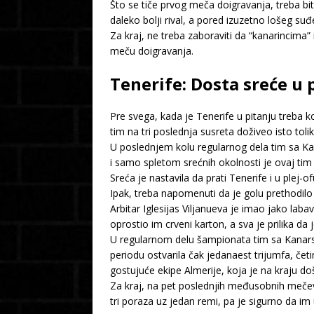
Što se tiče prvog meča doigravanja, treba bit
daleko bolji rival, a pored izuzetno lošeg su
Za kraj, ne treba zaboraviti da “kanarincima” 
meču doigravanja.
Tenerife: Dosta sreće u
Pre svega, kada je Tenerife u pitanju treba 
tim na tri poslednja susreta doživeo isto toli
U poslednjem kolu regularnog dela tim sa Ka
i samo spletom srećnih okolnosti je ovaj ti
Sreća je nastavila da prati Tenerife i u plej
Ipak, treba napomenuti da je golu prethodil
Arbitar
Iglesijas Viljanueva je imao jako labav
oprostio im crveni karton, a sva je prilika da
U regularnom delu šampionata tim sa Kanarski
periodu ostvarila čak jedanaest trijumfa, čet
gostujuće ekipe Almerije, koja je na kraju do
Za kraj, na pet poslednjih međusobnih mečev
tri poraza uz jedan remi, pa je sigurno da im