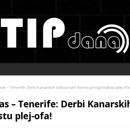
mas – Tenerife: Derbi Kanarskih ostrva nam donosi prvog finalistu plej-ofa
as – Tenerife: Derbi Kanarsk
stu plej-ofa!