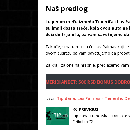
Naš predlog
I u prvom meču između Tenerifa i Las Pal
su imali dosta sreće, koja ovog puta ne
doći do trijumfa, pa vam savetujemo da 
Takođe, smatramo da će Las Palmas koji je o
ovom susretu pa vam savetujemo da probat
Za kraj, za one najhrabrije, predlažemo vam
MERIDIANBET: 500 RSD BONUS DOBR
Izvor:
Tip dana: Las Palmas – Tenerife: De
PREVIOUS
Tip dana: Francuska – Danska: M
“trikolore”?