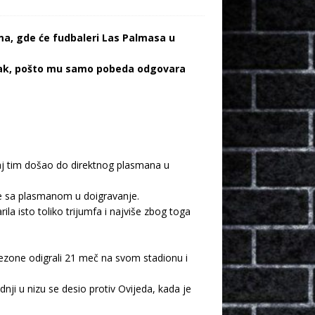
ima, gde će fudbaleri Las Palmasa u
atak, pošto mu samo pobeda odgovara
vaj tim došao do direktnog plasmana u
lje sa plasmanom u doigravanje.
a isto toliko trijumfa i najviše zbog toga
ezone odigrali 21 meč na svom stadionu i
ji u nizu se desio protiv Ovijeda, kada je