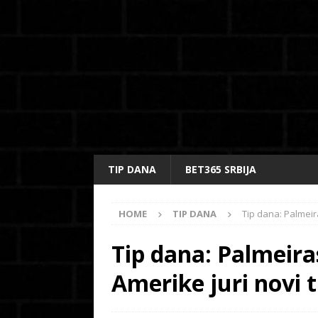
TIP DANA
BET365 SRBIJA
HOME
TIP DANA
Tip dana: Palmeira
Tip dana: Palmeira
Amerike juri novi 