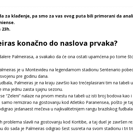
a za klađenje, pa smo za vas ovog puta bili primorani da anal
niense.
 23h.
eiras konačno do naslova prvaka?
fudalere Palmeirasa, a svakako da će ona ostati upamćena po tome š
almeiras je u Montevideu na legendarnom stadionu Sentenario pobedi
osvojenu pre godinu dana.
g fudbala, Palmeiras je na kraju završio kao trećeplasirani tim na ta
be ima jednu zaista sjajnu sezonu.
e “Zeleni” nalaze na prvom mestu na tabeli uz isti broj bodova kao i d
m samo remizirao na gostovanju kod Atletiko Paranensea, pošto je ta
igrao jedanaest mečeva u najkvalitetnijem rangu brazilskog fudbala i o
h problema slavili na gostovanju kod Koritibe, a taj duel je završen re
do sada je Palmeiras odigrao šest susreta na svom stadionu i tri trij