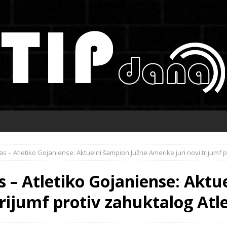
s – Atletiko Gojaniense: Aktuelni šampion Južne Amerike juri novi trijumf p
s – Atletiko Gojaniense: Aktu
trijumf protiv zahuktalog Atle