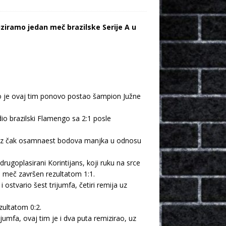
iziramo jedan meč brazilske Serije A u
to je ovaj tim ponovo postao šampion Južne
o brazilski Flamengo sa 2:1 posle
beli uz čak osamnaest bodova manjka u odnosu
rugoplasirani Korintijans, koji ruku na srce
j meč završen rezultatom 1:1.
stvario šest trijumfa, četiri remija uz
zultatom 0:2.
umfa, ovaj tim je i dva puta remizirao, uz