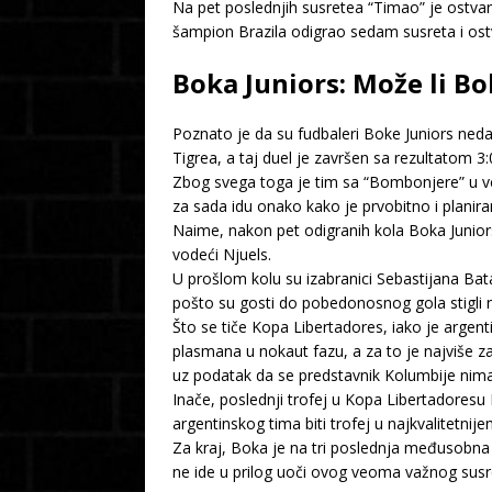
Na pet poslednjih susretea “Timao” je ostvar
šampion Brazila odigrao sedam susreta i ostvar
Boka Juniors: Može li B
Poznato je da su fudbaleri Boke Juniors neda
Tigrea, a taj duel je završen sa rezultatom 3:
Zbog svega toga je tim sa “Bombonjere” u ve
za sada idu onako kako je prvobitno i planira
Naime, nakon pet odigranih kola Boka Junior
vodeći Njuels.
U prošlom kolu su izabranici Sebastijana Bat
pošto su gosti do pobedonosnog gola stigli
Što se tiče Kopa Libertadores, iako je argen
plasmana u nokaut fazu, a za to je najviše z
uz podatak da se predstavnik Kolumbije nima
Inače, poslednji trofej u Kopa Libertadoresu 
argentinskog tima biti trofej u najkvalitetn
Za kraj, Boka je na tri poslednja međusobna s
ne ide u prilog uoči ovog veoma važnog susre