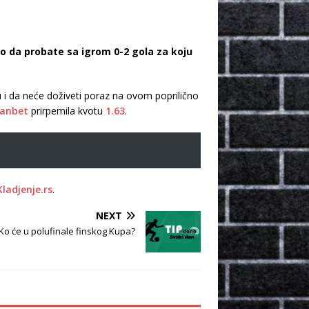
o da probate sa igrom 0-2 gola za koju
u i da neće doživeti poraz na ovom poprilično
ianbet
prirpemila kvotu
1.63
.
Kladjenje.rs
.
NEXT
: Ko će u polufinale finskog Kupa?