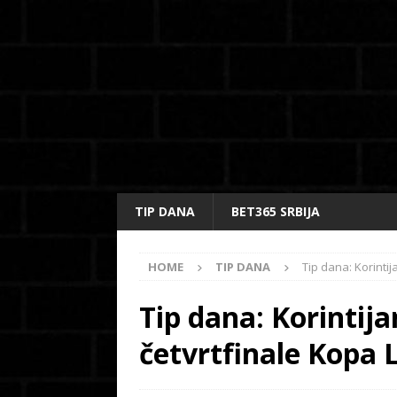
TIP DANA
BET365 SRBIJA
HOME
TIP DANA
Tip dana: Korinti
Tip dana: Korintij
četvrtfinale Kopa 