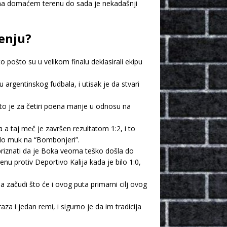
vi na domaćem terenu do sada je nekadašnji
enju?
 pošto su u velikom finalu deklasirali ekipu
rgentinskog fudbala, i utisak je da stvari
to je za četiri poena manje u odnosu na
a taj meč je završen rezultatom 1:2, i to
alo muk na “Bombonjeri”.
 priznati da je Boka veoma teško došla do
u protiv Deportivo Kalija kada je bilo 1:0,
a začudi što će i ovog puta primarni cilj ovog
a i jedan remi, i sigurno je da im tradicija