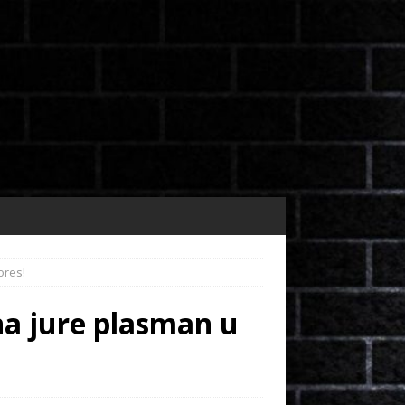
ores!
ana jure plasman u