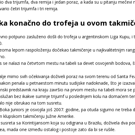
io dva trijumfa, dva remija i jedan poraz, a kada su u pitanju meče
io četiri trijumfa i tri remija.
oka konačno do trofeja u ovom takmič
vno potpuno zasluženo došli do trofeja u argentinskom Liga Kupu, i to
0.
oma lepom raspoloženju dočekao takmičenje u najkvalitetnijm rangu a
no.
s se nalazi na četvrtom mestu na tabeli sa devet osvojenih bodova, š
alje mimo svih očekivanja doživeli poraz na svom terenu od Santa Fea 
 nakon penala u petnaestom minutu sudijske nadoknade, što je izazv
tinski predstavnik na kraju završio na prvom mestu na tabeli mora se
aslužan bez ikakve sumnje trijumf u poslednjem kolu na domaćem teren
lo nije obrukao na tom susretu.
Boka Juniors je osvojila još 2007. godine, pa otuda sigurno ne treba d
ijem klupskom takmičenju Južne Amerike.
usreta sa Korintijansom koja su odigrana u Brazilu, doživela dva poraz
a, mada one između ostalog i postoje zato da bi se rušile.