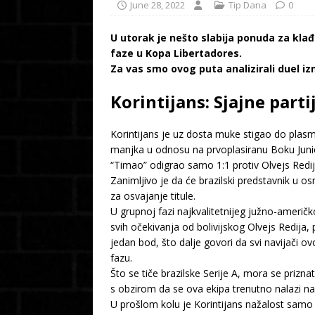
June 28, 2022
Tip Dana
0
U utorak je nešto slabija ponuda za kla
faze u Kopa Libertadores.
Za vas smo ovog puta analizirali duel izm
Korintijans: Sjajne parti
Korintijans je uz dosta muke stigao do plasm
manjka u odnosu na prvoplasiranu Boku Juniors
“Timao” odigrao samo 1:1 protiv Olvejs Redij
Zanimljivo je da će brazilski predstavnik u o
za osvajanje titule.
U grupnoj fazi najkvalitetnijeg južno-američ
svih očekivanja od bolivijskog Olvejs Redij
jedan bod, što dalje govori da svi navijači 
fazu.
Što se tiče brazilske Serije A, mora se prizna
s obzirom da se ova ekipa trenutno nalazi n
U prošlom kolu je Korintijans nažalost samo