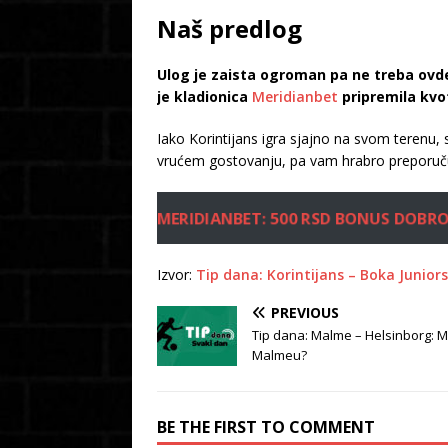
Naš predlog
Ulog je zaista ogroman pa ne treba ovd
je kladionica
Meridianbet
pripremila kv
Iako Korintijans igra sjajno na svom terenu,
vrućem gostovanju, pa vam hrabro preporuč
MERIDIANBET: 500 RSD BONUS DOBR
Izvor:
Tip dana: Korintijans – Boka Juniors
PREVIOUS
Tip dana: Malme – Helsinborg: M
Malmeu?
BE THE FIRST TO COMMENT