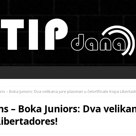
jans – Boka Juniors: Dva velikana jure plasman u četvrtfinale Kopa Libertad
ans – Boka Juniors: Dva velik
Libertadores!