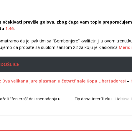
e očekivati previše golova, zbog čega vam toplo preporučujem
otu
1.46
.
 smatramo da je ipak tim sa “Bombonjere” kvalitetniji u ovom trenutk
ujemo da probate sa duplom šansom X2 za koju je kladionica
Merid
ODOŠLICE
: Dva velikana jure plasman u četvrtfinale Kopa Libertadores!
–
ože li “fenjeraš” do iznenađenja u
Tip dana: Inter Turku – Helsinki