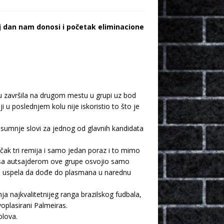
j dan nam donosi i početak eliminacione
ju završila na drugom mestu u grupi uz bod
 u poslednjem kolu nije iskoristio to što je
e sumnje slovi za jednog od glavnih kandidata
 čak tri remija i samo jedan poraz i to mimo
a sa autsajderom ove grupe osvojio samo
ipa uspela da dođe do plasmana u narednu
ja najkvalitetnijeg ranga brazilskog fudbala,
oplasirani Palmeiras.
olova.