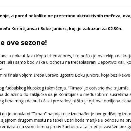
đenje, a pored nekoliko ne preterano aktraktivnih mečeva, ova
eđu Korintijansa i Boke Juniors, koji je zakazan za 02:30h.
je ove sezone!
ana u nokaut fazu Kopa Libertadores, i to pošto je ova ekipa na kra
, ali i samo bod viška u odnosu na trećeplasirani Deportivo Kali, koji
a.
smini finala voljom žreba upravo ugostiti Boku Juniors, koja bez ikakv
kog fudbalskog klupskog takmičenja, “Timao” je ostvario dva trijumfa,
a, pa dolazimo do zaključka da je Korintijans u međusobnim susretim
ovog tima mogu da budu čak i prezadovljni što je njihova omiljena ek
ti da je popularni “Timao” najprijatnije iznenađenje ovogodišnjeg izdan
a sjajnom drugom mestu na tabeli uz tri boda manjka u odnosu na prv
 remizirao na svom terenu protiv Santosa, a taj meč je završen bez g