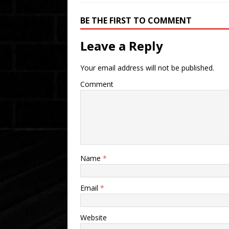
BE THE FIRST TO COMMENT
Leave a Reply
Your email address will not be published.
Comment
Name
*
Email
*
Website