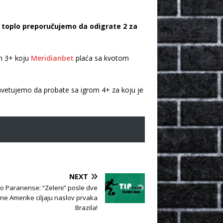
 toplo preporučujemo da odigrate 2 za
om 3+ koju
Meridianbet
plaća sa kvotom
avetujemo da probate sa igrom 4+ za koju je
NEXT
iko Paranense: “Zeleni” posle dve
ne Amerike ciljaju naslov prvaka
Brazila!