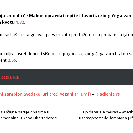
nja smo da će Malme opravdati epitet favorita zbog čega vam
a kvotu
1.32
.
donese baš dosta golova, pa vam zato predlažemo da probate sa igr
mljiv susret doneti i više od tri pogodaka, zbog čega vam hrabro s
jent
2.55
.
ODOŠLICE
i šampion Švedske juri treći vezani trijumf!
–
Kladjenje.rs
.
s: Očajne partije oba tima u
Tip dana: Palmeiras – Atlet
enomenalne u Kopa Libertadoresu!
uzastopne titule šampiona Juž