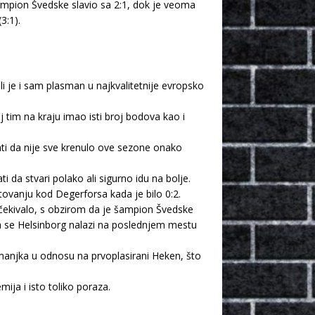
ampion Švedske slavio sa 2:1, dok je veoma
3:1).
li je i sam plasman u najkvalitetnije evropsko
 tim na kraju imao isti broj bodova kao i
ti da nije sve krenulo ove sezone onako
 da stvari polako ali sigurno idu na bolje.
tovanju kod Degerforsa kada je bilo 0:2.
 očekivalo, s obzirom da je šampion Švedske
a se Helsinborg nalazi na poslednjem mestu
manjka u odnosu na prvoplasirani Heken, što
ija i isto toliko poraza.