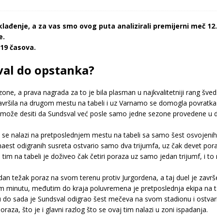
lađenje, a za vas smo ovog puta analizirali premijerni meč 1
e.
19 časova.
val do opstanka?
ezone, a prava nagrada za to je bila plasman u najkvalitetniji rang šve
avršila na drugom mestu na tabeli i uz Varnamo se domogla povratka
e može desiti da Sundsval već posle samo jedne sezone provedene u d
e nalazi na pretposlednjem mestu na tabeli sa samo šest osvojenih 
anaest odigranih susreta ostvario samo dva trijumfa, uz čak devet por
im na tabeli je doživeo čak četiri poraza uz samo jedan trijumf, i to 
dan težak poraz na svom terenu protiv Jurgordena, a taj duel je zavr
 minutu, međutim do kraja poluvremena je pretposlednja ekipa na tabe
do sada je Sundsval odigrao šest mečeva na svom stadionu i ostvario 
raza, što je i glavni razlog što se ovaj tim nalazi u zoni ispadanja.