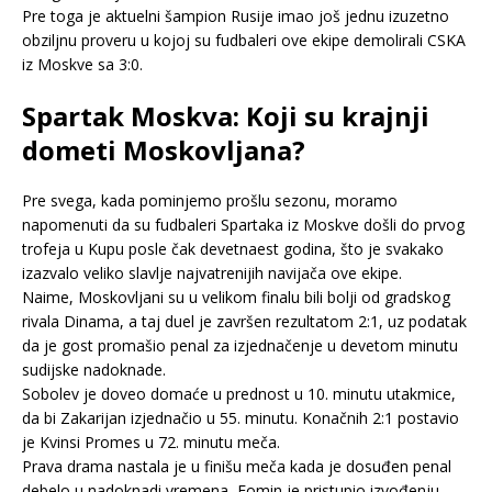
Pre toga je aktuelni šampion Rusije imao još jednu izuzetno
obziljnu proveru u kojoj su fudbaleri ove ekipe demolirali CSKA
iz Moskve sa 3:0.
Spartak Moskva: Koji su krajnji
dometi Moskovljana?
Pre svega, kada pominjemo prošlu sezonu, moramo
napomenuti da su fudbaleri Spartaka iz Moskve došli do prvog
trofeja u Kupu posle čak devetnaest godina, što je svakako
izazvalo veliko slavlje najvatrenijih navijača ove ekipe.
Naime, Moskovljani su u velikom finalu bili bolji od gradskog
rivala Dinama, a taj duel je završen rezultatom 2:1, uz podatak
da je gost promašio penal za izjednačenje u devetom minutu
sudijske nadoknade.
Sobolev je doveo domaće u prednost u 10. minutu utakmice,
da bi Zakarijan izjednačio u 55. minutu. Konačnih 2:1 postavio
je Kvinsi Promes u 72. minutu meča.
Prava drama nastala je u finišu meča kada je dosuđen penal
debelo u nadoknadi vremena, Fomin je pristupio izvođenju