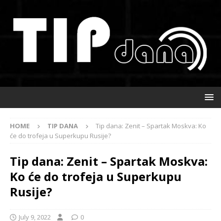
HOME
TIP DANA
Tip dana: Zenit – Spartak Moskva: Ko
će do trofeja u Superkupu Rusije?
Tip dana: Zenit – Spartak Moskva:
Ko će do trofeja u Superkupu
Rusije?
July 9, 2022
0