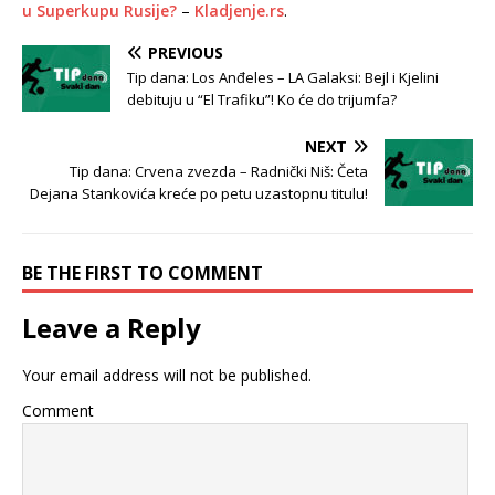
u Superkupu Rusije?
–
Kladjenje.rs
.
PREVIOUS
Tip dana: Los Anđeles – LA Galaksi: Bejl i Kjelini
debituju u “El Trafiku”! Ko će do trijumfa?
NEXT
Tip dana: Crvena zvezda – Radnički Niš: Četa
Dejana Stankovića kreće po petu uzastopnu titulu!
BE THE FIRST TO COMMENT
Leave a Reply
Your email address will not be published.
Comment