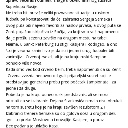
upravo večeras i odmeriti snage u okviru finalnog susreta
Superkupa Rusije.
Ne treba biti previše veliki poznavaoc situacije u ruskom
fudbalu pa konstatovati da će izabranici Sergeja Semaka i
ovog puta biti najveći favoriti za naslov prvaka, a ovog puta se
Zenit pojačao isključivo iz Sočija, za koji smo već napomenuli
da je prošlu sezonu završio na drugom mestu na tabeli.
Naime, u Sankt Peterburg su stigli Kasijera i Rodrigao, a ono
što je veoma zanimljivo je da su i jedan i drugi fudbaler bili
zanimljivi i Crvenoj zvezdi, ali je na kraju ruski šampion
ponudio više novca.
Kada smo već kod crveno-belih, treba napomenuti da su Zenit
i Crvena zvezda nedavno odigrali prijateljski susret koji je
predstavljao generalnu probu pred početak šampionata i za
jedne i za druge.
Pobedu je na kraju odneo ruski predstavnik, ali se mora
priznati da se izabranici Dejana Stankovića nimalo nisu obrukali
na tom susretu koji je na kraju završen rezultatom 2:1.
Izabranici trenera Semaka su do golova došli u drugom delu
igre i to preko Mostovoja i novajlije Kasijere, a poraz
Beograđana je ublažio Katai.