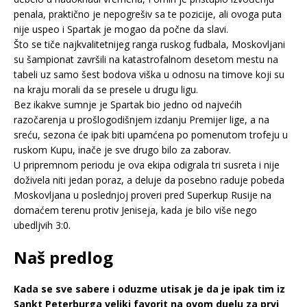
penala, praktično je nepogrešiv sa te pozicije, ali ovoga puta
nije uspeo i Spartak je mogao da počne da slavi.
Što se tiče najkvalitetnijeg ranga ruskog fudbala, Moskovljani
su šampionat završili na katastrofalnom desetom mestu na
tabeli uz samo šest bodova viška u odnosu na timove koji su
na kraju morali da se presele u drugu ligu.
Bez ikakve sumnje je Spartak bio jedno od najvećih
razočarenja u prošlogodišnjem izdanju Premijer lige, a na
sreću, sezona će ipak biti upamćena po pomenutom trofeju u
ruskom Kupu, inače je sve drugo bilo za zaborav.
U pripremnom periodu je ova ekipa odigrala tri susreta i nije
doživela niti jedan poraz, a deluje da posebno raduje pobeda
Moskovljana u poslednjoj proveri pred Superkup Rusije na
domaćem terenu protiv Jeniseja, kada je bilo više nego
ubedljvih 3:0.
Naš predlog
Kada se sve sabere i oduzme utisak je da je ipak tim iz
Sankt Peterburga veliki favorit na ovom duelu za prvi