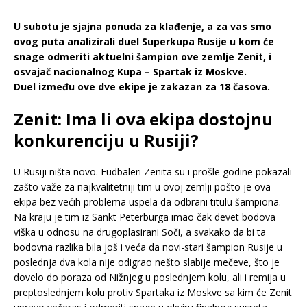
U subotu je sjajna ponuda za klađenje, a za vas smo
ovog puta analizirali duel Superkupa Rusije u kom će
snage odmeriti aktuelni šampion ove zemlje Zenit, i
osvajač nacionalnog Kupa – Spartak iz Moskve.
Duel između ove dve ekipe je zakazan za 18 časova.
Zenit: Ima li ova ekipa dostojnu
konkurenciju u Rusiji?
U Rusiji ništa novo. Fudbaleri Zenita su i prošle godine pokazali
zašto važe za najkvalitetniji tim u ovoj zemlji pošto je ova
ekipa bez većih problema uspela da odbrani titulu šampiona.
Na kraju je tim iz Sankt Peterburga imao čak devet bodova
viška u odnosu na drugoplasirani Soči, a svakako da bi ta
bodovna razlika bila još i veća da novi-stari šampion Rusije u
poslednja dva kola nije odigrao nešto slabije mečeve, što je
dovelo do poraza od Nižnjeg u poslednjem kolu, ali i remija u
preptoslednjem kolu protiv Spartaka iz Moskve sa kim će Zenit