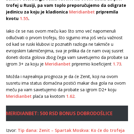
trofej u Rusiji, pa vam toplo preporučujemo da odigrate
jedinicu za koju je kladionica
Meridianbet
pripremila
kvotu
1.55
.
Iako će se nas ovom meču kao što smo već napomenuli
odlučivati o prvom trofeju, što sigurno ima još veću važnost
od kad se ruski klubovi iz poznatih razloga ne takmiče u
evropskim takmičenjima, sva je prilika da će nam ovaj susret
doneti dosta golova zbog čega vam savetujemo da probate sa
igrom 3+ za koju je
Meridianbet
pripremio koeficijent
1.73
.
Možda i najrealnija prognoza je da će Zenit, koji na ovom
susretu ima status domaćina postići makar dva gola na ovom
meču pa vam savetujemo da probate sa igrom D2+ koju
Meridianbet
plaća sa kvotom
1.62
.
MERIDIANBET: 500 RSD BONUS DOBRODOŠLICE
Izvor:
Tip dana: Zenit – Spartak Moskva: Ko će do trofeja