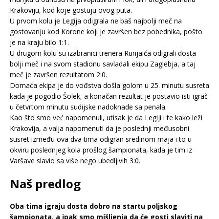
Krakoviju, kod koje gostuju ovog puta.
U prvom kolu je Legija odigrala ne baš najbolji meč na
gostovanju kod Korone koji je završen bez pobednika, pošto
je na kraju bilo 1:1.
U drugom kolu su izabranici trenera Runjaića odigrali dosta
bolji meč i na svom stadionu savladali ekipu Zaglebja, a taj
meč je završen rezultatom 2:0.
Domaća ekipa je do vođstva došla golom u 25. minutu susreta
kada je pogodio Šolek, a konačan rezultat je postavio isti igrač
u četvrtom minutu sudijske nadoknade sa penala.
Kao što smo već napomenuli, utisak je da Legiji i te kako leži
Krakovija, a valja napomenuti da je poslednji međusobni
susret između ova dva tima odigran sredinom maja i to u
okviru poslednjeg kola prošlog šampionata, kada je tim iz
Varšave slavio sa više nego ubedljivih 3:0.
Naš predlog
Oba tima igraju dosta dobro na startu poljskog
šampionata, a ipak smo mišljenja da će gosti slaviti na