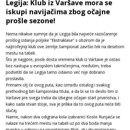
Legija: Klub iz Varšave mora se
iskupi navijačima zbog očajne
prošle sezone!
Nema nikakve sumnje da je Legija bila najveće razočarenje
prošlog izdanja poljske “Ekstraklase” s obzirom da je
najtrofejniji klub ove zemlje šampionat završio tek na desetom
mestu na tabeli.
Što je najgore, posle dosta vremena klub iz Varšave je ostao
bez nastupa u evropskim takmičenjima, međutim, treba
podsetiti da se Legija tamo odavno već nije dobrano
proslavila.
Primarni cilj će ovog puta, kao između ostalog i svakog
prethodnog biti šampionska titula, a da bi se to desilo tim iz
Varšave pre svega treba da izbegne očajan start prvenstva, i
kako sada stvari stoje, sva je prilika da to ovog puta neće biti
slučaj.
Naime, nakon dva odigrana kola izabranici Koste Runjaića se
nalaze na trećem mestu na tabeli uz po dva boda manja
manjka u odnosu na prvoplasirani Plok, ali i drugoplasiranu