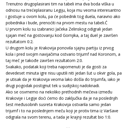
Trenutno drugoplasirani tim na tabeli ima dva boda viška u
odnosu na trećeplasiranu Legiju, koja mu veoma interesantno
i gostuje u ovom kolu, pa će pobednik tog duela, naravno ako
pobednika i bude, prenoćiti na prvom mestu na tabeli.Ć
U prvom kolu su izabranici Jačeka Zelinskog odigrali jedan
sjajan meč na gostovanju kod Gornjika, a taj duel je završen
rezultatom 0:2.
U drugom kolu je Krakovija ponovila sjajnu partiju iz prvog
kola i pred svojim navijačima ostvario trijumf nad Koronom, a
taj meč je takođe završen rezultatom 2:0.
Svakako, podatak koji treba napomenuti je da gosti za
devedeset minuta igre nisu uputili niti jedan šut u okvir gola, pa
je utisak da je Krakovija veoma lako došla do trijumfa, iako je
drugi pogodak postignut tek u sudijskoj nadoknadi.
Ako se osvrnemo na nekoliko prethodnih mečeva između
Krakovije i Legije doći ćemo do zaključka da je na poslednjih
šest međusobnih susreta Krakovija ostvarila samo jedan
trijumf i to na poslednjem meču koji je protiv tima iz Varšave
odigrala na svom terenu, a tada je krajnji rezultat bio 1:0.