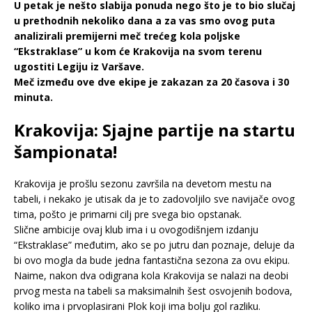
U petak je nešto slabija ponuda nego što je to bio slučaj
u prethodnih nekoliko dana a za vas smo ovog puta
analizirali premijerni meč trećeg kola poljske
“Ekstraklase” u kom će Krakovija na svom terenu
ugostiti Legiju iz Varšave.
Meč između ove dve ekipe je zakazan za 20 časova i 30
minuta.
Krakovija: Sjajne partije na startu
šampionata!
Krakovija je prošlu sezonu završila na devetom mestu na
tabeli, i nekako je utisak da je to zadovoljilo sve navijače ovog
tima, pošto je primarni cilj pre svega bio opstanak.
Slične ambicije ovaj klub ima i u ovogodišnjem izdanju
“Ekstraklase” međutim, ako se po jutru dan poznaje, deluje da
bi ovo mogla da bude jedna fantastična sezona za ovu ekipu.
Naime, nakon dva odigrana kola Krakovija se nalazi na deobi
prvog mesta na tabeli sa maksimalnih šest osvojenih bodova,
koliko ima i prvoplasirani Plok koji ima bolju gol razliku.