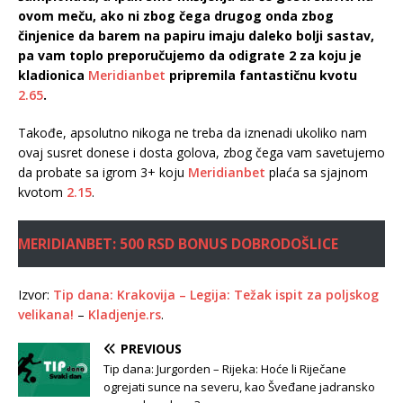
ovom meču, ako ni zbog čega drugog onda zbog
činjenice da barem na papiru imaju daleko bolji sastav,
pa vam toplo preporučujemo da odigrate 2 za koju je
kladionica
Meridianbet
pripremila fantastičnu kvotu
2.65
.
Takođe, apsolutno nikoga ne treba da iznenadi ukoliko nam
ovaj susret donese i dosta golova, zbog čega vam savetujemo
da probate sa igrom 3+ koju
Meridianbet
plaća sa sjajnom
kvotom
2.15
.
MERIDIANBET: 500 RSD BONUS DOBRODOŠLICE
Izvor:
Tip dana: Krakovija – Legija: Težak ispit za poljskog
velikana!
–
Kladjenje.rs
.
PREVIOUS
Tip dana: Jurgorden – Rijeka: Hoće li Riječane
ogrejati sunce na severu, kao Šveđane jadransko