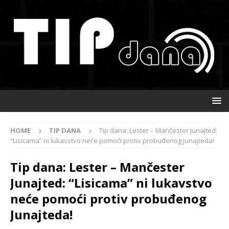
HOME
TIP DANA
Tip dana: Lester – Mančester Junajted:
“Lisicama” ni lukavstvo neće pomoći protiv probuđenog Junajteda!
Tip dana: Lester – Mančester
Junajted: “Lisicama” ni lukavstvo
neće pomoći protiv probuđenog
Junajteda!