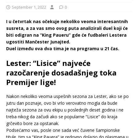
September 1, 2022
0
I u četvrtak nas očekuje nekoliko veoma interesantnih
susreta, a za vas smo ovog puta analizirali duel koji će
biti odigran na “King Paueru” gde će fudbaleri Lestera
ugostiti Mančester Junajted.
Duel između ova dva tima je na programu u 21 čas.
Lester: “Lisice” najveće
razočarenje dosadašnjeg toka
Premijer lige!
Nakon nekoliko veoma uspešnih sezona za Lester, ako se po
jutru dan poznaje, ovo bi vrlo verovatno mogla da bude
najteža sezona za ovu ekipu u poslednjih deset godina i ne
treba nikog da začudi ako se popularne “Lisice” do kraja
grčevito bore za opstanak.
Podsećamo vas, posle one sada već čuvene šampionske
titule, tim sa “King Pauera” je redovno dolazio do plasmana u