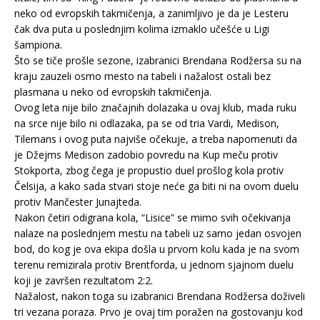
neko od evropskih takmičenja, a zanimljivo je da je Lesteru
čak dva puta u poslednjim kolima izmaklo učešće u Ligi
šampiona.
Što se tiče prošle sezone, izabranici Brendana Rodžersa su na
kraju zauzeli osmo mesto na tabeli i nažalost ostali bez
plasmana u neko od evropskih takmičenja.
Ovog leta nije bilo značajnih dolazaka u ovaj klub, mada ruku
na srce nije bilo ni odlazaka, pa se od tria Vardi, Medison,
Tilemans i ovog puta najviše očekuje, a treba napomenuti da
je Džejms Medison zadobio povredu na Kup meču protiv
Stokporta, zbog čega je propustio duel prošlog kola protiv
Čelsija, a kako sada stvari stoje neće ga biti ni na ovom duelu
protiv Mančester Junajteda.
Nakon četiri odigrana kola, “Lisice” se mimo svih očekivanja
nalaze na poslednjem mestu na tabeli uz samo jedan osvojen
bod, do kog je ova ekipa došla u prvom kolu kada je na svom
terenu remizirala protiv Brentforda, u jednom sjajnom duelu
koji je završen rezultatom 2:2.
Nažalost, nakon toga su izabranici Brendana Rodžersa doživeli
tri vezana poraza. Prvo je ovaj tim poražen na gostovanju kod