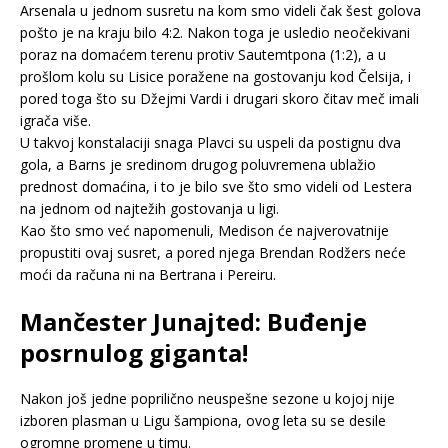
Arsenala u jednom susretu na kom smo videli čak šest golova
pošto je na kraju bilo 4:2. Nakon toga je usledio neočekivani
poraz na domaćem terenu protiv Sautemtpona (1:2), a u
prošlom kolu su Lisice poražene na gostovanju kod Čelsija, i
pored toga što su Džejmi Vardi i drugari skoro čitav meč imali
igrača više.
U takvoj konstalaciji snaga Plavci su uspeli da postignu dva
gola, a Barns je sredinom drugog poluvremena ublažio
prednost domaćina, i to je bilo sve što smo videli od Lestera
na jednom od najtežih gostovanja u ligi.
Kao što smo već napomenuli, Medison će najverovatnije
propustiti ovaj susret, a pored njega Brendan Rodžers neće
moći da računa ni na Bertrana i Pereiru.
Mančester Junajted: Buđenje
posrnulog giganta!
Nakon još jedne poprilično neuspešne sezone u kojoj nije
izboren plasman u Ligu šampiona, ovog leta su se desile
ogromne promene u timu.