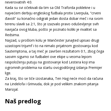
neverovatnih 4:0.
Kada su svi očekivali da tim sa Old Traforda poklekne i u
najvećem derbiju engleskog fudbala protiv Liverpula, “crveni
đavoli” su konačno odigrali jedan dosta dobar meč i na svom
terenu slavili sa 2:1, što je izazvalo pravo oduševljenje svih
navijača ovog kluba, pošto je poznato koliki je rivalitet sa
Redsima.
Najzad, u prošlom kolu je Mančester Junajted upisao drugi
uzastopni trijumf i to na nimalo prijatnom gostovanju kod
Sautemptona, a taj meč je završen rezultatom 0:1, zbog čega
sasvim sigurno svi fudbaleri ove ekipe u veoma lepom
raspoloženju putuju na gostovanje kod Lestera koji ima
ogromnih problema na startu ovogodišnjeg izdanja Premijer
lige.
Za kraj, što se tiče izostanaka, Ten Hag neće moći da računa
na Lindelofa i Grinvuda, dok je pod velikim znakom pitanja
Marsijal.
Naš predlog