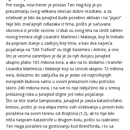
Pre svega, novi trener je postao Ten Hag koji je po
preuzimanju ovog velikana obećao dobre rezultate, a za
očekivati je bilo da Junajted bude posebno aktivan i na “pijaci”.
Nije bilo značajnijih odlazaka iz tima, pošto je sačuvana
okosnica iz prošle sezone. U klub su ovog leta na izričit zahtev
novog trenera stigli Lisandro Martinez i Malasija, koji bi trebalo
da poprave stanje u zadnjoj liniji tima, a kao dva najveća
pojačanja na “Old Traford” su stigli Kazemiro i Antoni, a ono
što je veoma zanimljivo je da je za njih dvojicu Junajted
ukupno platio 165 miliona evra, a ako na to dodamo i transfer
Lisandra Martineza i Malasije koji su iznosili ukupno 72 miliona
evra, dolazimo do zaključka da je jedan od najtrofejnijih
evropskih klubova samo u ovom prelaznom roku potrošio
skoro 240 miliona evra, i na sve to nije isključeno da u smiraj
prelaznog roka u Junajted stigne još neko pojačanje.
Što se tiče starta šampionata, Junajted je zaista katastrofalno
krenuo, pošto je ova ekipa mimo svih očekivanja u prvom kolu
poražena na svom terenu od Brajtona (1:2), ali to nije bilo
ništa naspram katastrofe u drugom kolu, pošto su izabranici
Ten Haga poraženi na gostovanju kod Brentforda, i to sa