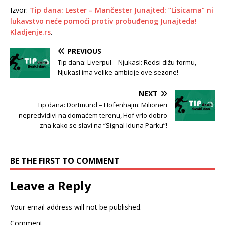
Izvor:
Tip dana: Lester – Mančester Junajted: “Lisicama” ni
lukavstvo neće pomoći protiv probuđenog Junajteda!
–
Kladjenje.rs
.
PREVIOUS
Tip dana: Liverpul – Njukasl: Redsi dižu formu,
Njukasl ima velike ambicije ove sezone!
NEXT
Tip dana: Dortmund – Hofenhajm: Milioneri
nepredvidivi na domaćem terenu, Hof vrlo dobro
zna kako se slavi na “Signal Iduna Parku”!
BE THE FIRST TO COMMENT
Leave a Reply
Your email address will not be published.
Comment