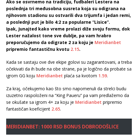
Ako se osvrnemo na tradiciju, fudbaleri Lestera na
poslednja tri međusobna susreta koja su odigrana na
njihovom stadionu su ostvarili dva trijumfa i jedan remi,
a poslednji put je bilo 4:2 za popularne “Lisice”.
Ipak, Junajted kako vreme prolazi diže svoju formu, dok
Lester nažalost tone sve dublje, pa vam hrabro
preporučujemo da odigrate 2 za koju je
Meridianbet
pripremio fantastičnu kvotu
2.15
.
Kada se sastaju ove dve ekipe golovi su zagarantovani, a treba
očekivati da ih bude na obe strane, pa je logično da probate sa
igrom GG koju
Meridianbet
plaća sa kvotom
1.59
.
Za kraj, očekujemo kao što smo napomenuli da strelci budu
izuzetno raspoloženi na “King Paueru” pa vam predlažemo da
se okušate sa igrom 4+ za koju je
Meridianbet
pripremio
fantastičan koeficijent
2.65
.
MERIDIANBET: 1000 RSD BONUS DOBRODOŠLICE