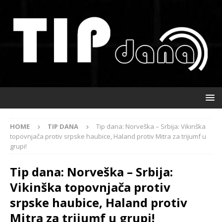
HOME
TIP DANA
Tip dana: Norveška – Srbija: Vikinška
topovnjača protiv srpske haubice, Haland protiv Mitra za trijumf u
grupi!
Tip dana: Norveška – Srbija:
Vikinška topovnjača protiv
srpske haubice, Haland protiv
Mitra za trijumf u grupi!