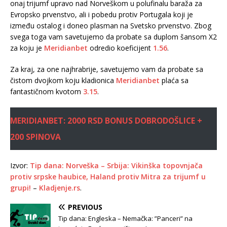
onaj trijumf upravo nad Norveškom u polufinalu baraža za
Evropsko prvenstvo, ali i pobedu protiv Portugala koji je
između ostalog i doneo plasman na Svetsko prvenstvo. Zbog
svega toga vam savetujemo da probate sa duplom šansom X2
za koju je
Meridianbet
odredio koeficijent
1.56
.
Za kraj, za one najhrabrije, savetujemo vam da probate sa
čistom dvojkom koju kladionica
Meridianbet
plaća sa
fantastičnom kvotom
3.15
.
MERIDIANBET: 2000 RSD BONUS DOBRODOŠLICE +
200 SPINOVA
Izvor:
Tip dana: Norveška – Srbija: Vikinška topovnjača
protiv srpske haubice, Haland protiv Mitra za trijumf u
grupi!
–
Kladjenje.rs
.
PREVIOUS
Tip dana: Engleska – Nemačka: ”Panceri” na