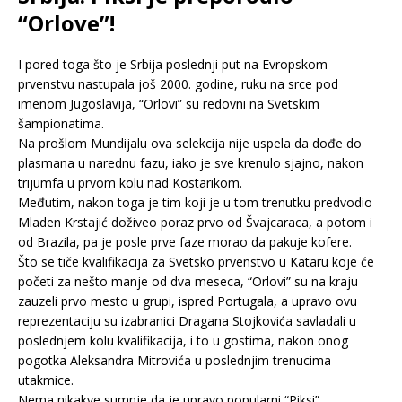
“Orlove”!
I pored toga što je Srbija poslednji put na Evropskom
prvenstvu nastupala još 2000. godine, ruku na srce pod
imenom Jugoslavija, “Orlovi” su redovni na Svetskim
šampionatima.
Na prošlom Mundijalu ova selekcija nije uspela da dođe do
plasmana u narednu fazu, iako je sve krenulo sjajno, nakon
trijumfa u prvom kolu nad Kostarikom.
Međutim, nakon toga je tim koji je u tom trenutku predvodio
Mladen Krstajić doživeo poraz prvo od Švajcaraca, a potom i
od Brazila, pa je posle prve faze morao da pakuje kofere.
Što se tiče kvalifikacija za Svetsko prvenstvo u Kataru koje će
početi za nešto manje od dva meseca, “Orlovi” su na kraju
zauzeli prvo mesto u grupi, ispred Portugala, a upravo ovu
reprezentaciju su izabranici Dragana Stojkovića savladali u
poslednjem kolu kvalifikacija, i to u gostima, nakon onog
pogotka Aleksandra Mitrovića u poslednjim trenucima
utakmice.
Nema nikakve sumnje da je upravo popularni “Piksi”