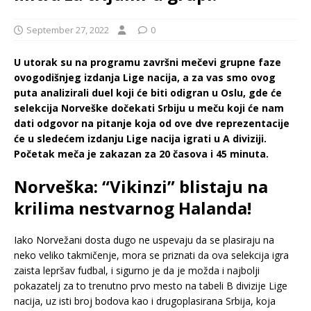
September 27, 2022
0
U utorak su na programu završni mečevi grupne faze
ovogodišnjeg izdanja Lige nacija, a za vas smo ovog
puta analizirali duel koji će biti odigran u Oslu, gde će
selekcija Norveške dočekati Srbiju u meču koji će nam
dati odgovor na pitanje koja od ove dve reprezentacije
će u sledećem izdanju Lige nacija igrati u A diviziji.
Početak meča je zakazan za 20 časova i 45 minuta.
Norveška: “Vikinzi” blistaju na
krilima nestvarnog Halanda!
Iako Norvežani dosta dugo ne uspevaju da se plasiraju na
neko veliko takmičenje, mora se priznati da ova selekcija igra
zaista lepršav fudbal, i sigurno je da je možda i najbolji
pokazatelj za to trenutno prvo mesto na tabeli B divizije Lige
nacija, uz isti broj bodova kao i drugoplasirana Srbija, koja