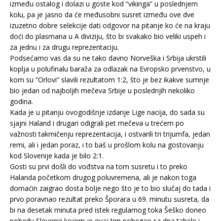
između ostalog i dolazi u goste kod “vikinga” u poslednjem
kolu, pa je jasno da će međusobni susret između ove dve
izuzetno dobre selekcije dati odgovor na pitanje ko će na kraju
doći do plasmana u A diviziju, što bi svakako bio veliki uspeh i
za jednu i za drugu reprezentaciju.
Podsećamo vas da su ne tako davno Norveška i Srbija ukrstili
koplja u polufinalu baraža za odlazak na Evropsko prvenstvo, u
kom su “Orlovi” slavili rezultatom 1:2, što je bez ikakve sumnje
bio jedan od najboljih mečeva Srbije u poslednjih nekoliko
godina.
Kada je u pitanju ovogodišnje izdanje Lige nacija, do sada su
sjajni Haland i drugari odigrali pet mečeva u trećem po
važnosti takmičenju reprezentacija, i ostvarili tri trijumfa, jedan
remi, ali i jedan poraz, i to baš u prošlom kolu na gostovanju
kod Slovenije kada je bilo 2:1.
Gosti su prvi došli do vođstva na tom susretu i to preko
Halanda početkom drugog poluvremena, ali je nakon toga
domaćin zaigrao dosta bolje nego što je to bio slučaj do tada i
prvo poravnao rezultat preko Šporara u 69. minutu susreta, da
bi na desetak minuta pred istek regularnog toka Šeško doneo
pobedu Sloveniji kojom je ovaj tim pobegao sa dna tabele i