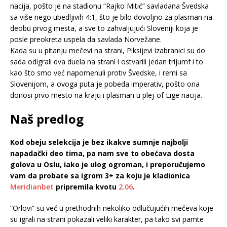
nacija, pošto je na stadionu “Rajko Mitić” savladana Švedska
sa više nego ubedljivih 4:1, što je bilo dovoljno za plasman na
deobu prvog mesta, a sve to zahvaljujući Sloveniji koja je
posle preokreta uspela da savlada Norvežane.
Kada su u pitanju mečevi na strani, Piksijevi izabranici su do
sada odigrali dva duela na strani i ostvarili jedan trijumf i to
kao što smo već napomenuli protiv Švedske, i remi sa
Slovenijom, a ovoga puta je pobeda imperativ, pošto ona
donosi prvo mesto na kraju i plasman u plej-of Lige nacija.
Naš predlog
Kod obeju selekcija je bez ikakve sumnje najbolji
napadački deo tima, pa nam sve to obećava dosta
golova u Oslu, iako je ulog ogroman, i preporučujemo
vam da probate sa igrom 3+ za koju je kladionica
Meridianbet
pripremila kvotu
2.06
.
“Orlovi” su već u prethodnih nekoliko odlučujućih mečeva koje
su igrali na strani pokazali veliki karakter, pa tako svi pamte