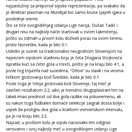
najzaslužniji za preporod srpske reprezentacije, pa svakako da
je direktan plasman na Mundijal bio samo kruna sjajnih igara u
poslednje vreme.
Što se tiče ovogodišnjeg izdanja Lige nacija, Dušan Tadić i
drugari nisu na najbolji način startovali u ovom takmičenju,
pošto su odmah u prvom kolu doživeli poraz na svom terenu
protiv Norveške, kada je bilo 0:1.
Usledio je susret sa tradicionalno neugodnom Slovenijom na
najvećem srpskom stadionu koju je četa Dragana Stojkovića
ispratila kući sa četiri gola u mreži, pošto je na kraju bilo 4:1, a
posle tog trijumfa nad susedima, “Orlovi” su slavili i na veoma
teškom gostovanju kod Švedske, kada je bilo 0:1.
Posle toga je Srbija gostovala kod Slovenije, taj meč je
završen rezultatom 2:2, iako je trenutno drugoplasirani tim na
tabeli imao prednost od dva gola razlike na poluvremenu, ali
su nakon toga fudbaleri domaće selekcije zaigrali dosta bolje i
uspeli da postignu dva gola u kratkom vremenskom intervalu,
pa je na kraju bilo 2:2.
Najzad, u prošlom kolu je srpski nacionalni tim odigrao
verovatno i svoj najbolji meč u ovogodišnjem izdanju Lige