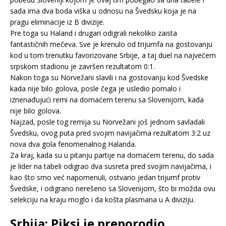
sada ima dva boda viška u odnosu na Švedsku koja je na
pragu eliminacije iz B divizije.
Pre toga su Haland i drugari odigrali nekoliko zaista
fantastičnih mečeva. Sve je krenulo od trijumfa na gostovanju
kod u tom trenutku favorizovane Srbije, a taj duel na najvećem
srpskom stadionu je završen rezultatom 0:1.
Nakon toga su Norvežani slavili i na gostovanju kod Švedske
kada nije bilo golova, posle čega je usledio pomalo i
iznenađujući remi na domaćem terenu sa Slovenijom, kada
nije bilo golova.
Najzad, posle tog remija su Norvežani još jednom savladali
Švedsku, ovog puta pred svojim navijačima rezultatom 3:2 uz
nova dva gola fenomenalnog Halanda.
Za kraj, kada su u pitanju partije na domaćem terenu, do sada
je lider na tabeli odigrao dva susreta pred svojim navijačima, i
kao što smo već napomenuli, ostvario jedan trijumf protiv
Švedske, i odigrano nerešeno sa Slovenijom, što bi možda ovu
selekciju na kraju moglo i da košta plasmana u A diviziju.
Srbija: Piksi je preporodio