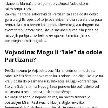
iskupe za blamažu u drugom po važnosti fudbalskom
takmičenju u Srbiji.
Za kraj, ne treba zaboraviti da Partizan za sada dosta dobro
gura u Ligi Evrope, pošto je ova ekipa na dva susreta dva puta
remizirala i to u prvom kolu protiv Slovackog, a u drugom na
svom terenu protiv Nice, što je sasvim sigurno bila jedna od
najboljih partija crno-belih u evropskim takmičenjima u
poslednjih nekoliko godina.
Vojvodina: Mogu li “lale” da odole
Partizanu?
Prošlu sezonu je Vojvodina završila na sedmom mestu na
tabeli uz čak šest bodova manjka u odnosu na ekipu koja je na
kraju došla do plasmana u kvalifikacije za Ligu konferencija,
što znači da je tim iz Novog Sada ponovo bio baš daleko od
plasmana u neko od evropskih takmičenja.
Na kraju sezone je napravljen rez, na mesto trenera je
postavljen Milan Rastavac, u klub je stiglo nekoliko
fenomenalnih fudbalera, i polako ali sigurno sve to dolazi na