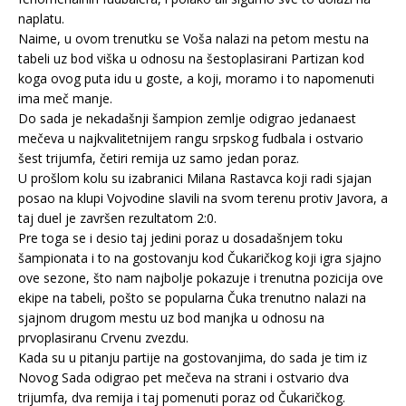
naplatu.
Naime, u ovom trenutku se Voša nalazi na petom mestu na
tabeli uz bod viška u odnosu na šestoplasirani Partizan kod
koga ovog puta idu u goste, a koji, moramo i to napomenuti
ima meč manje.
Do sada je nekadašnji šampion zemlje odigrao jedanaest
mečeva u najkvalitetnijem rangu srpskog fudbala i ostvario
šest trijumfa, četiri remija uz samo jedan poraz.
U prošlom kolu su izabranici Milana Rastavca koji radi sjajan
posao na klupi Vojvodine slavili na svom terenu protiv Javora, a
taj duel je završen rezultatom 2:0.
Pre toga se i desio taj jedini poraz u dosadašnjem toku
šampionata i to na gostovanju kod Čukaričkog koji igra sjajno
ove sezone, što nam najbolje pokazuje i trenutna pozicija ove
ekipe na tabeli, pošto se popularna Čuka trenutno nalazi na
sjajnom drugom mestu uz bod manjka u odnosu na
prvoplasiranu Crvenu zvezdu.
Kada su u pitanju partije na gostovanjima, do sada je tim iz
Novog Sada odigrao pet mečeva na strani i ostvario dva
trijumfa, dva remija i taj pomenuti poraz od Čukaričkog.