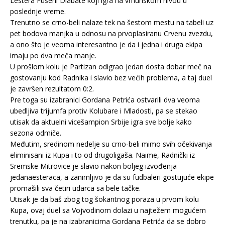
Lestera Fuseni Diabate koji igra na vrhunskom nivou u
poslednje vreme.
Trenutno se crno-beli nalaze tek na šestom mestu na tabeli uz
pet bodova manjka u odnosu na prvoplasiranu Crvenu zvezdu,
a ono što je veoma interesantno je da i jedna i druga ekipa
imaju po dva meča manje.
U prošlom kolu je Partizan odigrao jedan dosta dobar meč na
gostovanju kod Radnika i slavio bez većih problema, a taj duel
je završen rezultatom 0:2.
Pre toga su izabranici Gordana Petrića ostvarili dva veoma
ubedljiva trijumfa protiv Kolubare i Mladosti, pa se stekao
utisak da aktuelni vicešampion Srbije igra sve bolje kako
sezona odmiče.
Međutim, sredinom nedelje su crno-beli mimo svih očekivanja
eliminisani iz Kupa i to od drugoligaša. Naime, Radnički iz
Sremske Mitrovice je slavio nakon boljeg izvođenja
jedanaesteraca, a zanimljivo je da su fudbaleri gostujuće ekipe
promašili sva četiri udarca sa bele tačke.
Utisak je da baš zbog tog šokantnog poraza u prvom kolu
Kupa, ovaj duel sa Vojvodinom dolazi u najtežem mogućem
trenutku, pa je na izabranicima Gordana Petrića da se dobro