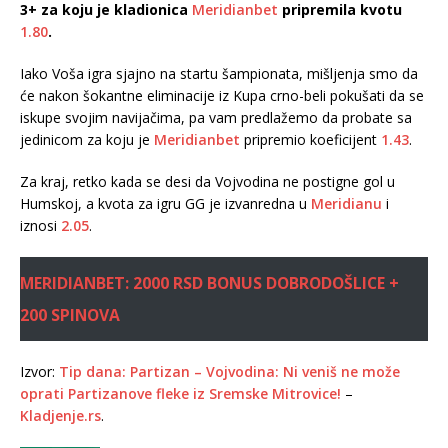
3+ za koju je kladionica
Meridianbet
pripremila kvotu
1.80
.
Iako Voša igra sjajno na startu šampionata, mišljenja smo da
će nakon šokantne eliminacije iz Kupa crno-beli pokušati da se
iskupe svojim navijačima, pa vam predlažemo da probate sa
jedinicom za koju je
Meridianbet
pripremio koeficijent
1.43
.
Za kraj, retko kada se desi da Vojvodina ne postigne gol u
Humskoj, a kvota za igru GG je izvanredna u
Meridianu
i
iznosi
2.05
.
MERIDIANBET: 2000 RSD BONUS DOBRODOŠLICE +
200 SPINOVA
Izvor:
Tip dana: Partizan – Vojvodina: Ni veniš ne može
oprati Partizanove fleke iz Sremske Mitrovice!
–
Kladjenje.rs
.