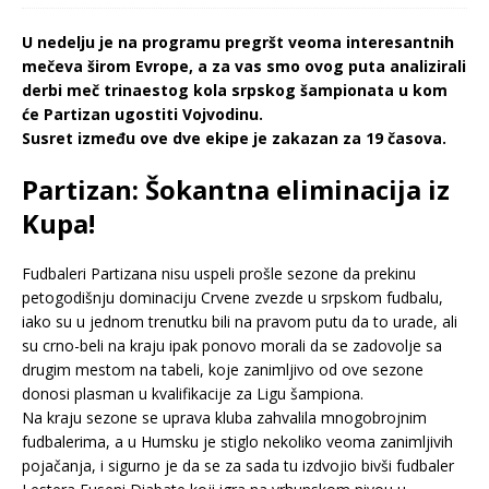
U nedelju je na programu pregršt veoma interesantnih
mečeva širom Evrope, a za vas smo ovog puta analizirali
derbi meč trinaestog kola srpskog šampionata u kom
će Partizan ugostiti Vojvodinu.
Susret između ove dve ekipe je zakazan za 19 časova.
Partizan: Šokantna eliminacija iz
Kupa!
Fudbaleri Partizana nisu uspeli prošle sezone da prekinu
petogodišnju dominaciju Crvene zvezde u srpskom fudbalu,
iako su u jednom trenutku bili na pravom putu da to urade, ali
su crno-beli na kraju ipak ponovo morali da se zadovolje sa
drugim mestom na tabeli, koje zanimljivo od ove sezone
donosi plasman u kvalifikacije za Ligu šampiona.
Na kraju sezone se uprava kluba zahvalila mnogobrojnim
fudbalerima, a u Humsku je stiglo nekoliko veoma zanimljivih
pojačanja, i sigurno je da se za sada tu izdvojio bivši fudbaler