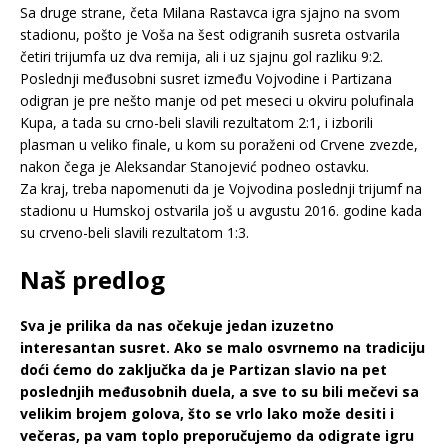
Sa druge strane, četa Milana Rastavca igra sjajno na svom
stadionu, pošto je Voša na šest odigranih susreta ostvarila
četiri trijumfa uz dva remija, ali i uz sjajnu gol razliku 9:2.
Poslednji međusobni susret između Vojvodine i Partizana
odigran je pre nešto manje od pet meseci u okviru polufinala
Kupa, a tada su crno-beli slavili rezultatom 2:1, i izborili
plasman u veliko finale, u kom su poraženi od Crvene zvezde,
nakon čega je Aleksandar Stanojević podneo ostavku.
Za kraj, treba napomenuti da je Vojvodina poslednji trijumf na
stadionu u Humskoj ostvarila još u avgustu 2016. godine kada
su crveno-beli slavili rezultatom 1:3.
Naš predlog
Sva je prilika da nas očekuje jedan izuzetno
interesantan susret. Ako se malo osvrnemo na tradiciju
doći ćemo do zaključka da je Partizan slavio na pet
poslednjih međusobnih duela, a sve to su bili mečevi sa
velikim brojem golova, što se vrlo lako može desiti i
večeras, pa vam toplo preporučujemo da odigrate igru