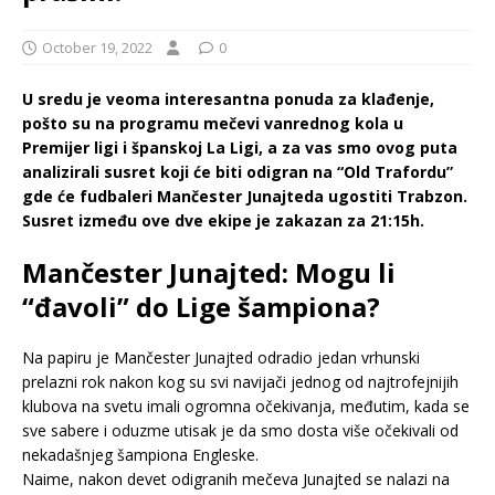
October 19, 2022
0
U sredu je veoma interesantna ponuda za klađenje,
pošto su na programu mečevi vanrednog kola u
Premijer ligi i španskoj La Ligi, a za vas smo ovog puta
analizirali susret koji će biti odigran na “Old Trafordu”
gde će fudbaleri Mančester Junajteda ugostiti Trabzon.
Susret između ove dve ekipe je zakazan za 21:15h.
Mančester Junajted: Mogu li
“đavoli” do Lige šampiona?
Na papiru je Mančester Junajted odradio jedan vrhunski
prelazni rok nakon kog su svi navijači jednog od najtrofejnijih
klubova na svetu imali ogromna očekivanja, međutim, kada se
sve sabere i oduzme utisak je da smo dosta više očekivali od
nekadašnjeg šampiona Engleske.
Naime, nakon devet odigranih mečeva Junajted se nalazi na