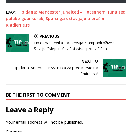
Izvor:
Tip dana: Mančester Junajted – Totenhem: Junajted
polako gubi korak, Sparsi ga ostavljaju u prašini!
–
Kladjenje.rs
.
PREVIOUS
Tip dana: Sevilja – Valensija: Sampaoli oživeo
Sevilju, ”slepi miševi” kiksirali protiv Elčea
NEXT
Tip dana: Arsenal – PSV: Bitka za prvo mesto na
Emirejtsu!
BE THE FIRST TO COMMENT
Leave a Reply
Your email address will not be published.
Comment