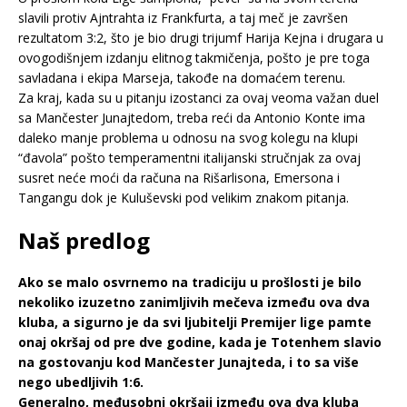
slavili protiv Ajntrahta iz Frankfurta, a taj meč je završen
rezultatom 3:2, što je bio drugi trijumf Harija Kejna i drugara u
ovogodišnjem izdanju elitnog takmičenja, pošto je pre toga
savladana i ekipa Marseja, takođe na domaćem terenu.
Za kraj, kada su u pitanju izostanci za ovaj veoma važan duel
sa Mančester Junajtedom, treba reći da Antonio Konte ima
daleko manje problema u odnosu na svog kolegu na klupi
“đavola” pošto temperamentni italijanski stručnjak za ovaj
susret neće moći da računa na Rišarlisona, Emersona i
Tangangu dok je Kuluševski pod velikim znakom pitanja.
Naš predlog
Ako se malo osvrnemo na tradiciju u prošlosti je bilo
nekoliko izuzetno zanimljivih mečeva između ova dva
kluba, a sigurno je da svi ljubitelji Premijer lige pamte
onaj okršaj od pre dve godine, kada je Totenhem slavio
na gostovanju kod Mančester Junajteda, i to sa više
nego ubedljivih 1:6.
Generalno, međusobni okršaji između ova dva kluba