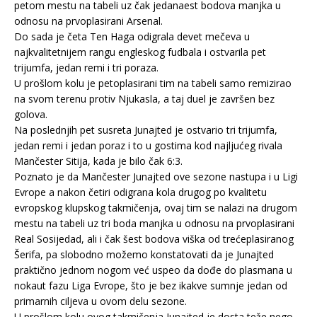
petom mestu na tabeli uz čak jedanaest bodova manjka u
odnosu na prvoplasirani Arsenal.
Do sada je četa Ten Haga odigrala devet mečeva u
najkvalitetnijem rangu engleskog fudbala i ostvarila pet
trijumfa, jedan remi i tri poraza.
U prošlom kolu je petoplasirani tim na tabeli samo remizirao
na svom terenu protiv Njukasla, a taj duel je završen bez
golova.
Na poslednjih pet susreta Junajted je ostvario tri trijumfa,
jedan remi i jedan poraz i to u gostima kod najljućeg rivala
Mančester Sitija, kada je bilo čak 6:3.
Poznato je da Mančester Junajted ove sezone nastupa i u Ligi
Evrope a nakon četiri odigrana kola drugog po kvalitetu
evropskog klupskog takmičenja, ovaj tim se nalazi na drugom
mestu na tabeli uz tri boda manjka u odnosu na prvoplasirani
Real Sosijedad, ali i čak šest bodova viška od trećeplasiranog
Šerifa, pa slobodno možemo konstatovati da je Junajted
praktično jednom nogom već uspeo da dođe do plasmana u
nokaut fazu Liga Evrope, što je bez ikakve sumnje jedan od
primarnih ciljeva u ovom delu sezone.
U prošlom kolu ovog takmičenja Junajted je dosta teže nego