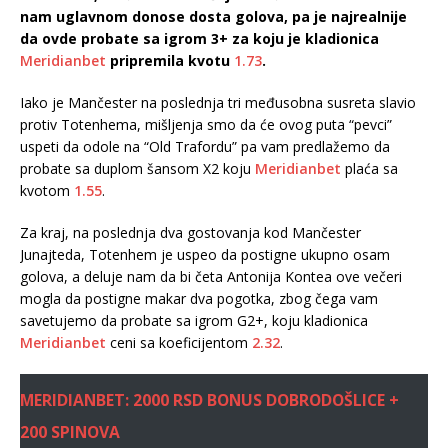
nam uglavnom donose dosta golova, pa je najrealnije
da ovde probate sa igrom 3+ za koju je kladionica
Meridianbet
pripremila kvotu
1.73
.
Iako je Mančester na poslednja tri međusobna susreta slavio
protiv Totenhema, mišljenja smo da će ovog puta “pevci”
uspeti da odole na “Old Trafordu” pa vam predlažemo da
probate sa duplom šansom X2 koju
Meridianbet
plaća sa
kvotom
1.55
.
Za kraj, na poslednja dva gostovanja kod Mančester
Junajteda, Totenhem je uspeo da postigne ukupno osam
golova, a deluje nam da bi četa Antonija Kontea ove večeri
mogla da postigne makar dva pogotka, zbog čega vam
savetujemo da probate sa igrom G2+, koju kladionica
Meridianbet
ceni sa koeficijentom
2.32
.
MERIDIANBET: 2000 RSD BONUS DOBRODOŠLICE +
200 SPINOVA