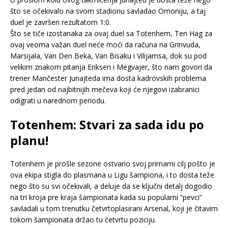
što se očekivalo na svom stadionu savladao Omoniju, a taj
duel je završen rezultatom 1:0.
Što se tiče izostanaka za ovaj duel sa Totenhem, Ten Hag za
ovaj veoma važan duel neće moći da računa na Grinvuda,
Marsijala, Van Den Beka, Van Bisaku i Vilijamsa, dok su pod
velikim znakom pitanja Eriksen i Megvajer, što nam govori da
trener Mančester Junajteda ima dosta kadrovskih problema
pred jedan od najbitnijih mečeva koji će njegovi izabranici
odigrati u narednom periodu.
Totenhem: Stvari za sada idu po
planu!
Totenhem je prošle sezone ostvario svoj primarni cilj pošto je
ova ekipa stigla do plasmana u Ligu šampiona, i to dosta teže
nego što su svi očekivali, a deluje da se ključni detalj dogodio
na tri kroja pre kraja šampionata kada su popularni “pevci”
savladali u tom trenutku četvrtoplasirani Arsenal, koji je čitavim
tokom šampionata držao tu četvrtu poziciju.