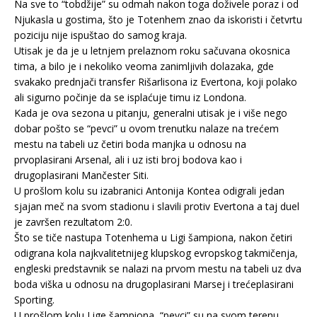
Na sve to “tobdžije” su odmah nakon toga doživele poraz i od
Njukasla u gostima, što je Totenhem znao da iskoristi i četvrtu
poziciju nije ispuštao do samog kraja.
Utisak je da je u letnjem prelaznom roku sačuvana okosnica
tima, a bilo je i nekoliko veoma zanimljivih dolazaka, gde
svakako prednjači transfer Rišarlisona iz Evertona, koji polako
ali sigurno počinje da se isplaćuje timu iz Londona.
Kada je ova sezona u pitanju, generalni utisak je i više nego
dobar pošto se “pevci” u ovom trenutku nalaze na trećem
mestu na tabeli uz četiri boda manjka u odnosu na
prvoplasirani Arsenal, ali i uz isti broj bodova kao i
drugoplasirani Mančester Siti.
U prošlom kolu su izabranici Antonija Kontea odigrali jedan
sjajan meč na svom stadionu i slavili protiv Evertona a taj duel
je završen rezultatom 2:0.
Što se tiče nastupa Totenhema u Ligi šampiona, nakon četiri
odigrana kola najkvalitetnijeg klupskog evropskog takmičenja,
engleski predstavnik se nalazi na prvom mestu na tabeli uz dva
boda viška u odnosu na drugoplasirani Marsej i trećeplasirani
Sporting.
U prošlom kolu Lige šampiona, “pevci” su na svom terenu