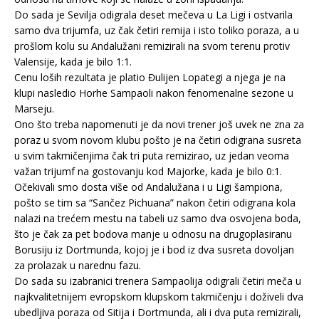
Do sada je Sevilja odigrala deset mečeva u La Ligi i ostvarila
samo dva trijumfa, uz čak četiri remija i isto toliko poraza, a u
prošlom kolu su Andalužani remizirali na svom terenu protiv
Valensije, kada je bilo 1:1.
Cenu loših rezultata je platio Đulijen Lopategi a njega je na
klupi nasledio Horhe Sampaoli nakon fenomenalne sezone u
Marseju.
Ono što treba napomenuti je da novi trener još uvek ne zna za
poraz u svom novom klubu pošto je na četiri odigrana susreta
u svim takmičenjima čak tri puta remizirao, uz jedan veoma
važan trijumf na gostovanju kod Majorke, kada je bilo 0:1.
Očekivali smo dosta više od Andalužana i u Ligi šampiona,
pošto se tim sa “Sančez Pichuana” nakon četiri odigrana kola
nalazi na trećem mestu na tabeli uz samo dva osvojena boda,
što je čak za pet bodova manje u odnosu na drugoplasiranu
Borusiju iz Dortmunda, kojoj je i bod iz dva susreta dovoljan
za prolazak u narednu fazu.
Do sada su izabranici trenera Sampaolija odigrali četiri meča u
najkvalitetnijem evropskom klupskom takmičenju i doživeli dva
ubedljiva poraza od Sitija i Dortmunda, ali i dva puta remizirali,