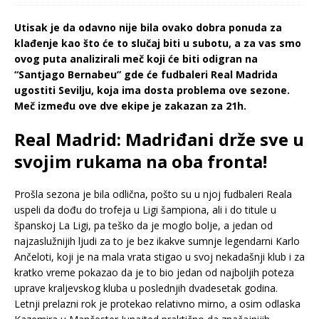
Utisak je da odavno nije bila ovako dobra ponuda za
klađenje kao što će to slučaj biti u subotu, a za vas smo
ovog puta analizirali meč koji će biti odigran na
“Santjago Bernabeu” gde će fudbaleri Real Madrida
ugostiti Sevilju, koja ima dosta problema ove sezone.
Meč između ove dve ekipe je zakazan za 21h.
Real Madrid: Madriđani drže sve u
svojim rukama na oba fronta!
Prošla sezona je bila odlična, pošto su u njoj fudbaleri Reala
uspeli da dođu do trofeja u Ligi šampiona, ali i do titule u
španskoj La Ligi, pa teško da je moglo bolje, a jedan od
najzaslužnijih ljudi za to je bez ikakve sumnje legendarni Karlo
Ančeloti, koji je na mala vrata stigao u svoj nekadašnji klub i za
kratko vreme pokazao da je to bio jedan od najboljih poteza
uprave kraljevskog kluba u poslednjih dvadesetak godina.
Letnji prelazni rok je protekao relativno mirno, a osim odlaska