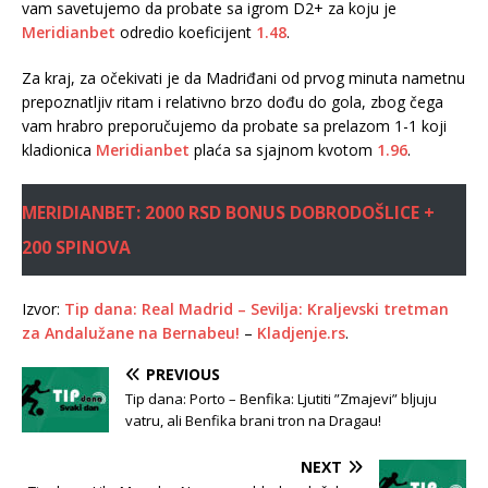
vam savetujemo da probate sa igrom D2+ za koju je
Meridianbet
odredio koeficijent
1.48
.
Za kraj, za očekivati je da Madriđani od prvog minuta nametnu
prepoznatljiv ritam i relativno brzo dođu do gola, zbog čega
vam hrabro preporučujemo da probate sa prelazom 1-1 koji
kladionica
Meridianbet
plaća sa sjajnom kvotom
1.96
.
MERIDIANBET: 2000 RSD BONUS DOBRODOŠLICE +
200 SPINOVA
Izvor:
Tip dana: Real Madrid – Sevilja: Kraljevski tretman
za Andalužane na Bernabeu!
–
Kladjenje.rs
.
PREVIOUS
Tip dana: Porto – Benfika: Ljutiti ”Zmajevi” bljuju
vatru, ali Benfika brani tron na Dragau!
NEXT