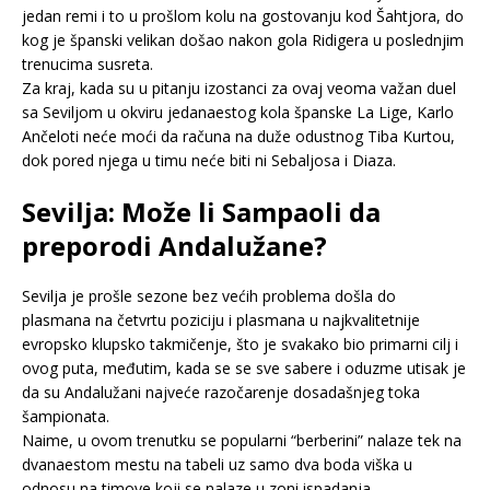
jedan remi i to u prošlom kolu na gostovanju kod Šahtjora, do
kog je španski velikan došao nakon gola Ridigera u poslednjim
trenucima susreta.
Za kraj, kada su u pitanju izostanci za ovaj veoma važan duel
sa Seviljom u okviru jedanaestog kola španske La Lige, Karlo
Ančeloti neće moći da računa na duže odustnog Tiba Kurtou,
dok pored njega u timu neće biti ni Sebaljosa i Diaza.
Sevilja: Može li Sampaoli da
preporodi Andalužane?
Sevilja je prošle sezone bez većih problema došla do
plasmana na četvrtu poziciju i plasmana u najkvalitetnije
evropsko klupsko takmičenje, što je svakako bio primarni cilj i
ovog puta, međutim, kada se se sve sabere i oduzme utisak je
da su Andalužani najveće razočarenje dosadašnjeg toka
šampionata.
Naime, u ovom trenutku se popularni “berberini” nalaze tek na
dvanaestom mestu na tabeli uz samo dva boda viška u
odnosu na timove koji se nalaze u zoni ispadanja.