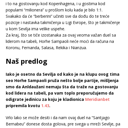
i to na gostovanju kod Kopenhagena, i u gostima kod
popularni “milionera” u prošlom kolu kada je bilo 1:1.
Svakako da će “berberini” učiniti sve da dođu do te treće
pozicije i nastavka takmičenja u Ligi Evrope, što je takmičenje
u kom Sevilja ima velike uspehe.
Za kraj, što se tiče izostanaka za ovaj veoma važan duel sa
liderom na tabeli, Horhe Sampaoli neće moći da računa na
Koronu, Fernanda, Salasa, Rekika i Nianzua.
Naš predlog
Iako je osetno da Sevilja od kako je na klupu ovog tima
seo Horhe Sampaoli pruža nešto bolje partije, mišljenja
smo da Anldaužani nemaju šta da traže na gostovanju
kod lidera na tabeli, pa vam toplo preporučujemo da
odigrate jedinicu za koju je kladionica
Meridianbet
pripremila kvotu
1.43
.
Vrlo lako se može desiti i da nam ovaj duel na “Santjago
Bernabeu” donese dosta golova, pre svega u mreži Sevilje, pa