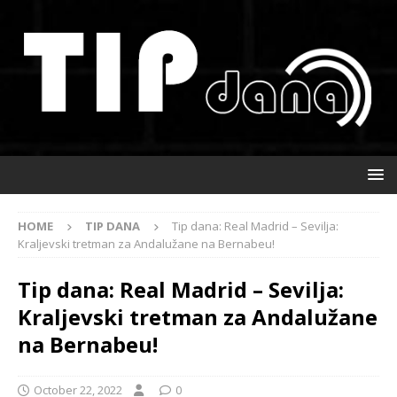
HOME
TIP DANA
Tip dana: Real Madrid – Sevilja:
Kraljevski tretman za Andalužane na Bernabeu!
Tip dana: Real Madrid – Sevilja:
Kraljevski tretman za Andalužane
na Bernabeu!
October 22, 2022
0