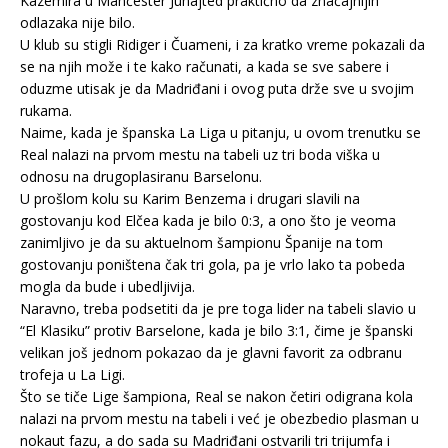
Kazemira u Mančester Junajted praktično da značajnijih
odlazaka nije bilo.
U klub su stigli Ridiger i Čuameni, i za kratko vreme pokazali da
se na njih može i te kako računati, a kada se sve sabere i
oduzme utisak je da Madriđani i ovog puta drže sve u svojim
rukama.
Naime, kada je španska La Liga u pitanju, u ovom trenutku se
Real nalazi na prvom mestu na tabeli uz tri boda viška u
odnosu na drugoplasiranu Barselonu.
U prošlom kolu su Karim Benzema i drugari slavili na
gostovanju kod Elčea kada je bilo 0:3, a ono što je veoma
zanimljivo je da su aktuelnom šampionu Španije na tom
gostovanju poništena čak tri gola, pa je vrlo lako ta pobeda
mogla da bude i ubedljivija.
Naravno, treba podsetiti da je pre toga lider na tabeli slavio u
“El Klasiku” protiv Barselone, kada je bilo 3:1, čime je španski
velikan još jednom pokazao da je glavni favorit za odbranu
trofeja u La Ligi.
Što se tiče Lige šampiona, Real se nakon četiri odigrana kola
nalazi na prvom mestu na tabeli i već je obezbedio plasman u
nokaut fazu, a do sada su Madriđani ostvarili tri trijumfa i