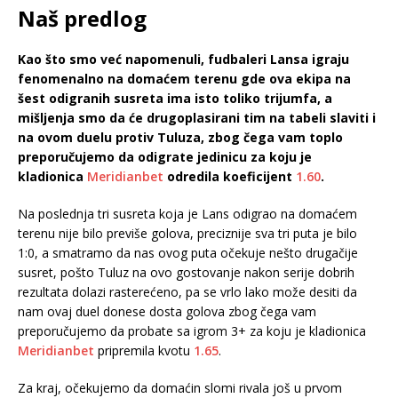
Naš predlog
Kao što smo već napomenuli, fudbaleri Lansa igraju
fenomenalno na domaćem terenu gde ova ekipa na
šest odigranih susreta ima isto toliko trijumfa, a
mišljenja smo da će drugoplasirani tim na tabeli slaviti i
na ovom duelu protiv Tuluza, zbog čega vam toplo
preporučujemo da odigrate jedinicu za koju je
kladionica
Meridianbet
odredila koeficijent
1.60
.
Na poslednja tri susreta koja je Lans odigrao na domaćem
terenu nije bilo previše golova, preciznije sva tri puta je bilo
1:0, a smatramo da nas ovog puta očekuje nešto drugačije
susret, pošto Tuluz na ovo gostovanje nakon serije dobrih
rezultata dolazi rasterećeno, pa se vrlo lako može desiti da
nam ovaj duel donese dosta golova zbog čega vam
preporučujemo da probate sa igrom 3+ za koju je kladionica
Meridianbet
pripremila kvotu
1.65
.
Za kraj, očekujemo da domaćin slomi rivala još u prvom