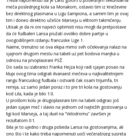
Treba napomenuti da je Lans golom u poslednjim sekundama
meča poslednjeg kola sa Monakom, ostavio tim iz Kneževine
bez direktnog plasmana u Ligu šampiona, a samim tim je ovaj
tim i doneo direktno učešće Marseju u elitnom takmičenju.
Utisak je da ni oni najveći optimisti nisu mogli da pretpostave
da će fudbaleri Lansa pružati ovoliko dobre partije u
ovogodišnjem izdanju francuske Lige 1.
Naime, trenutno se ova ekipa mimo svih očekivanja nalazi na
sjajnom drugom mestu na tabeli uz pet bodova manjka u
odnosu na prvoplasirani PSŽ.
Do sada su izabranici Franka Hejza koji radi sjajan posao na
klupi ovog tima odigrali dvanaest mečeva u najkvalitetnijem
rangu francuskog fudbala i ostvarili čak osam trijumfa, tri
remija, uz samo jedan poraz i to pre tri kola na gostovanju
kod Lila, kada je bilo 1:0.
U prošlom kolu je drugoplasirani tim na tabeli odigrao još
jedan sjajan meč i slavio na jednom od najtežih gostovanja u
ligi kod Marseja, a taj duel na “Velodromu” završen je
rezultatom 0:1.
Bila je to ujedno i druga pobeda Lansa na gostovanjima, ali
ono što i te kako treba napomenuti uoči večerašnjeg susreta