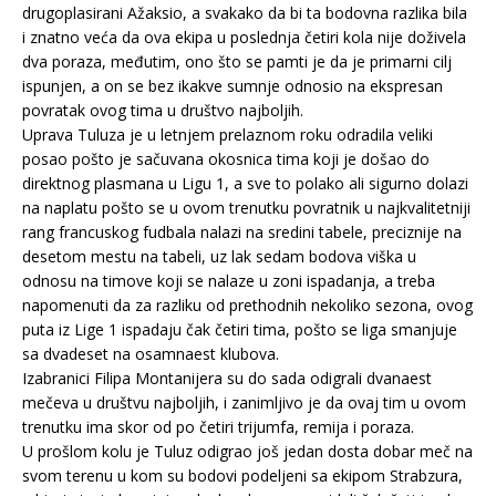
drugoplasirani Ažaksio, a svakako da bi ta bodovna razlika bila
i znatno veća da ova ekipa u poslednja četiri kola nije doživela
dva poraza, međutim, ono što se pamti je da je primarni cilj
ispunjen, a on se bez ikakve sumnje odnosio na ekspresan
povratak ovog tima u društvo najboljih.
Uprava Tuluza je u letnjem prelaznom roku odradila veliki
posao pošto je sačuvana okosnica tima koji je došao do
direktnog plasmana u Ligu 1, a sve to polako ali sigurno dolazi
na naplatu pošto se u ovom trenutku povratnik u najkvalitetniji
rang francuskog fudbala nalazi na sredini tabele, preciznije na
desetom mestu na tabeli, uz lak sedam bodova viška u
odnosu na timove koji se nalaze u zoni ispadanja, a treba
napomenuti da za razliku od prethodnih nekoliko sezona, ovog
puta iz Lige 1 ispadaju čak četiri tima, pošto se liga smanjuje
sa dvadeset na osamnaest klubova.
Izabranici Filipa Montanijera su do sada odigrali dvanaest
mečeva u društvu najboljih, i zanimljivo je da ovaj tim u ovom
trenutku ima skor od po četiri trijumfa, remija i poraza.
U prošlom kolu je Tuluz odigrao još jedan dosta dobar meč na
svom terenu u kom su bodovi podeljeni sa ekipom Strabzura,