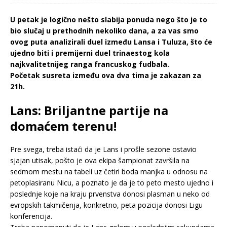
U petak je logično nešto slabija ponuda nego što je to
bio slučaj u prethodnih nekoliko dana, a za vas smo
ovog puta analizirali duel između Lansa i Tuluza, što će
ujedno biti i premijerni duel trinaestog kola
najkvalitetnijeg ranga francuskog fudbala.
Početak susreta između ova dva tima je zakazan za
21h.
Lans: Briljantne partije na
domaćem terenu!
Pre svega, treba istaći da je Lans i prošle sezone ostavio
sjajan utisak, pošto je ova ekipa šampionat završila na
sedmom mestu na tabeli uz četiri boda manjka u odnosu na
petoplasiranu Nicu, a poznato je da je to peto mesto ujedno i
poslednje koje na kraju prvenstva donosi plasman u neko od
evropskih takmičenja, konkretno, peta pozicija donosi Ligu
konferencija.