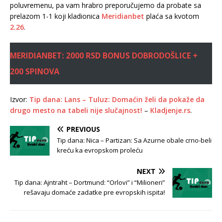
poluvremenu, pa vam hrabro preporučujemo da probate sa
prelazom 1-1 koji kladionica
Meridianbet
plaća sa kvotom
2.26
.
MERIDIANBET: 2000 RSD BONUS DOBRODOŠLICE +
200 SPINOVA
Izvor:
Tip dana: Lans – Tuluz: Domaćin želi da pokaže da
drugo mesto na tabeli nije slučajnost!
–
Kladjenje.rs
.
PREVIOUS
Tip dana: Nica – Partizan: Sa Azurne obale crno-beli
kreću ka evropskom proleću
NEXT
Tip dana: Ajntraht – Dortmund: “Orlovi” i “Milioneri”
rešavaju domaće zadatke pre evropskih ispita!