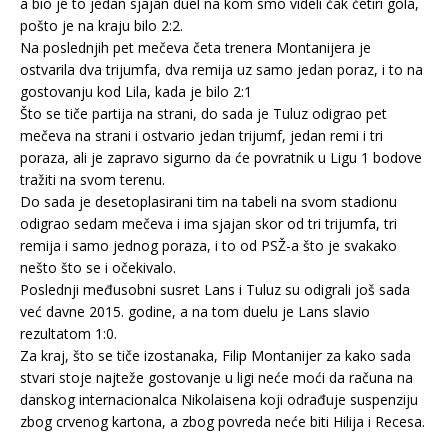
a bio je to jedan sjajan duel na kom smo videli čak četiri gola,
pošto je na kraju bilo 2:2.
Na poslednjih pet mečeva četa trenera Montanijera je
ostvarila dva trijumfa, dva remija uz samo jedan poraz, i to na
gostovanju kod Lila, kada je bilo 2:1
Što se tiče partija na strani, do sada je Tuluz odigrao pet
mečeva na strani i ostvario jedan trijumf, jedan remi i tri
poraza, ali je zapravo sigurno da će povratnik u Ligu 1 bodove
tražiti na svom terenu.
Do sada je desetoplasirani tim na tabeli na svom stadionu
odigrao sedam mečeva i ima sjajan skor od tri trijumfa, tri
remija i samo jednog poraza, i to od PSŽ-a što je svakako
nešto što se i očekivalo.
Poslednji međusobni susret Lans i Tuluz su odigrali još sada
već davne 2015. godine, a na tom duelu je Lans slavio
rezultatom 1:0.
Za kraj, što se tiče izostanaka, Filip Montanijer za kako sada
stvari stoje najteže gostovanje u ligi neće moći da računa na
danskog internacionalca Nikolaisena koji odrađuje suspenziju
zbog crvenog kartona, a zbog povreda neće biti Hilija i Recesa.