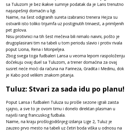
sa Tuluzom je bez ikakve sumnje podatak da je Lans trenutno
najuspešniji domaćin u ligi.
Naime, na šest odigranih sureta izabranici trenera Hejza su
ostvarili isto toliko trijumfa uz postignutih trinaest, a primljenih
pet golova.
Nisu protivnici na tih šest mečeva bili nimalo naivni, pošto je
drugoplasirani tim na tabeli u tom periodu slavio i protiv rivala
poput Liona, Rena i Monpeljea.
Zbog svega toga fudbaleri Lansa u veoma lepom raspoloženju
dočekuju ovaj duel sa Tuluzom, a trener domaćina za ovaj
susret neće moći da računa na Farineza, Gradita i Medinu, dok
je Kabo pod velikim znakom pitanja.
Tuluz: Stvari za sada idu po planu!
Poput Lansa i fudbaleri Tuluza su prošle sezone igrali zaista
sjajno, a sve to je ovom timu i donelo direktan plasman u
najviši rang francuskog fudbala.
Naime, na kraju prošlogodišnjeg izdanja Lige 2, Tuluz je
zauzeo prvo mesto na tabeli uz četiri boda viška u odnosu na