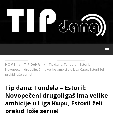
HOME
TIP DANA
Tip dana: Tondela – Estoril:
Novopečeni drugoligaš ima velike ambicije u Liga Kupu, Estoril želi
prekid loše serije!
Tip dana: Tondela – Estoril:
Novopečeni drugoligaš ima velike
ambicije u Liga Kupu, Estoril želi
prekid loše serije!