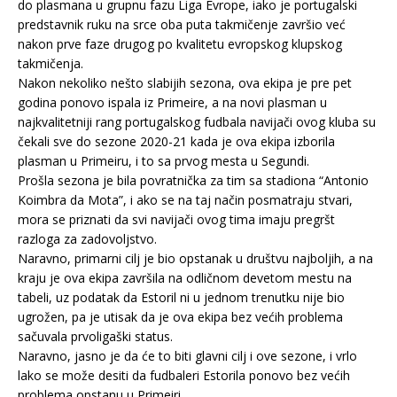
do plasmana u grupnu fazu Liga Evrope, iako je portugalski
predstavnik ruku na srce oba puta takmičenje završio već
nakon prve faze drugog po kvalitetu evropskog klupskog
takmičenja.
Nakon nekoliko nešto slabijih sezona, ova ekipa je pre pet
godina ponovo ispala iz Primeire, a na novi plasman u
najkvalitetniji rang portugalskog fudbala navijači ovog kluba su
čekali sve do sezone 2020-21 kada je ova ekipa izborila
plasman u Primeiru, i to sa prvog mesta u Segundi.
Prošla sezona je bila povratnička za tim sa stadiona “Antonio
Koimbra da Mota”, i ako se na taj način posmatraju stvari,
mora se priznati da svi navijači ovog tima imaju pregršt
razloga za zadovoljstvo.
Naravno, primarni cilj je bio opstanak u društvu najboljih, a na
kraju je ova ekipa završila na odličnom devetom mestu na
tabeli, uz podatak da Estoril ni u jednom trenutku nije bio
ugrožen, pa je utisak da je ova ekipa bez većih problema
sačuvala prvoligaški status.
Naravno, jasno je da će to biti glavni cilj i ove sezone, i vrlo
lako se može desiti da fudbaleri Estorila ponovo bez većih
problema opstanu u Primeiri.