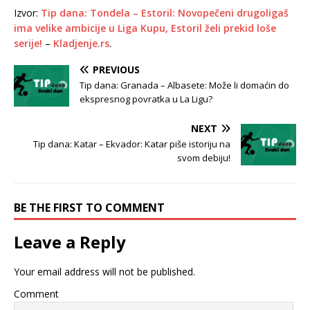
Izvor:
Tip dana: Tondela – Estoril: Novopečeni drugoligaš
ima velike ambicije u Liga Kupu, Estoril želi prekid loše
serije!
–
Kladjenje.rs
.
PREVIOUS
Tip dana: Granada – Albasete: Može li domaćin do
ekspresnog povratka u La Ligu?
NEXT
Tip dana: Katar – Ekvador: Katar piše istoriju na
svom debiju!
BE THE FIRST TO COMMENT
Leave a Reply
Your email address will not be published.
Comment