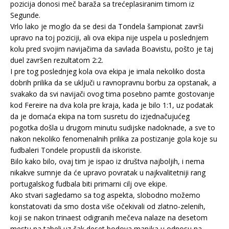
pozicija donosi meč baraža sa trećeplasiranim timom iz
Segunde.
Vrlo lako je moglo da se desi da Tondela šampionat završi
upravo na toj poziciji, ali ova ekipa nije uspela u poslednjem
kolu pred svojim navijačima da savlada Boavistu, pošto je taj
duel završen rezultatom 2:2.
I pre tog poslednjeg kola ova ekipa je imala nekoliko dosta
dobrih prilika da se uključi u ravnopravnu borbu za opstanak, a
svakako da svi navijači ovog tima posebno pamte gostovanje
kod Fereire na dva kola pre kraja, kada je bilo 1:1, uz podatak
da je domaća ekipa na tom susretu do izjednačujućeg
pogotka došla u drugom minutu sudijske nadoknade, a sve to
nakon nekoliko fenomenalnih prilika za postizanje gola koje su
fudbaleri Tondele propustili da iskoriste.
Bilo kako bilo, ovaj tim je ispao iz društva najboljih, i nema
nikakve sumnje da će upravo povratak u najkvalitetniji rang
portugalskog fudbala biti primarni cilj ove ekipe.
Ako stvari sagledamo sa tog aspekta, slobodno možemo
konstatovati da smo dosta više očekivali od zlatno-zelenih,
koji se nakon trinaest odigranih mečeva nalaze na desetom
mestu na tabeli uz čak deset bodova manjka u odnosu na