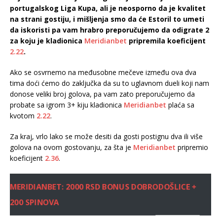
portugalskog Liga Kupa, ali je neosporno da je kvalitet
na strani gostiju, i mišljenja smo da će Estoril to umeti
da iskoristi pa vam hrabro preporučujemo da odigrate 2
za koju je kladionica
Meridianbet
pripremila koeficijent
2.22
.
Ako se osvrnemo na međusobne mečeve između ova dva
tima doći ćemo do zaključka da su to uglavnom dueli koji nam
donose veliki broj golova, pa vam zato preporučujemo da
probate sa igrom 3+ kiju kladionica
Meridianbet
plaća sa
kvotom
2.22
.
Za kraj, vrlo lako se može desiti da gosti postignu dva ili više
golova na ovom gostovanju, za šta je
Meridianbet
pripremio
koeficijent
2.36
.
MERIDIANBET: 2000 RSD BONUS DOBRODOŠLICE +
200 SPINOVA