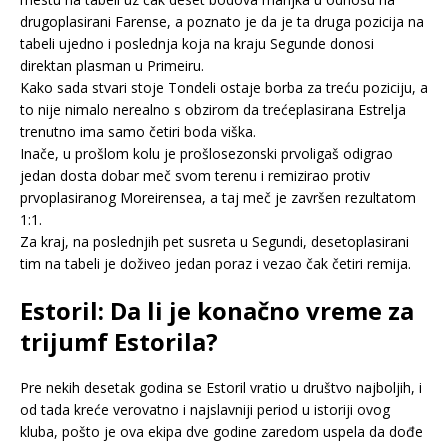
drugoplasirani Farense, a poznato je da je ta druga pozicija na
tabeli ujedno i poslednja koja na kraju Segunde donosi
direktan plasman u Primeiru.
Kako sada stvari stoje Tondeli ostaje borba za treću poziciju, a
to nije nimalo nerealno s obzirom da trećeplasirana Estrelja
trenutno ima samo četiri boda viška.
Inače, u prošlom kolu je prošlosezonski prvoligaš odigrao
jedan dosta dobar meč svom terenu i remizirao protiv
prvoplasiranog Moreirensea, a taj meč je završen rezultatom
1:1.
Za kraj, na poslednjih pet susreta u Segundi, desetoplasirani
tim na tabeli je doživeo jedan poraz i vezao čak četiri remija.
Estoril: Da li je konačno vreme za
trijumf Estorila?
Pre nekih desetak godina se Estoril vratio u društvo najboljih, i
od tada kreće verovatno i najslavniji period u istoriji ovog
kluba, pošto je ova ekipa dve godine zaredom uspela da dođe