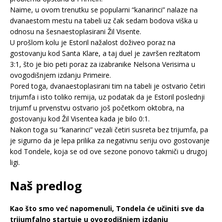
Naime, u ovom trenutku se popularni “kanarinci” nalaze na
dvanaestom mestu na tabeli uz čak sedam bodova viška u
odnosu na šesnaestoplasirani Žil Visente.
U prošlom kolu je Estoril nažalost doživeo poraz na
gostovanju kod Santa Klare, a taj duel je završen rezltatom
3:1, što je bio peti poraz za izabranike Nelsona Verisima u
ovogodišnjem izdanju Primeire.
Pored toga, dvanaestoplasirani tim na tabeli je ostvario četiri
trijumfa i isto toliko remija, uz podatak da je Estoril poslednji
trijumf u prvenstvu ostvario još početkom oktobra, na
gostovanju kod Žil Visentea kada je bilo 0:1.
Nakon toga su “kanarinci” vezali četiri susreta bez trijumfa, pa
je sigurno da je lepa prilika za negativnu seriju ovo gostovanje
kod Tondele, koja se od ove sezone ponovo takmiči u drugoj
ligi.
Naš predlog
Kao što smo već napomenuli, Tondela će učiniti sve da
trijumfalno startuje u ovogodišnjem izdanju