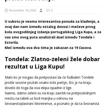
November 19, 2022
0
U subotu je veoma interesantna ponuda za klađenje, a
ovaj dan nam između ostalog donosi i mečeve prvog
kola ovogodišnjeg izdanja portugalskog Liga Kupa, a za
vas smo ovog puta analizirali duel između Tondele i
Estorila.
Meč između ova dva tima je zakazan za 19 časova.
Tondela: Zlatno-zeleni žele dobar
rezultat u Liga Kupu!
Malo ko je mogao da pretpostavi da će fudbaleri Tondele
prošle sezone pružati onako loše partije, što je na kraju
dovelo do toga da ova ekipa ispadne iz lige.
Naime, zlatno-zeleni su na kraju završili na pretposlednjem
mestu na tabeli uz bod manjka u odnosu na
šesnaestoplasirani Moreirense, a poznato je da ta šesnaesta