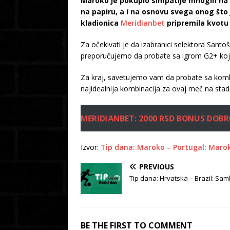
Maroko je pokupio simpatije mnogih na ov
na papiru, a i na osnovu svega onog što
kladionica
Meridianbet
pripremila kvot
Za očekivati je da izabranici selektora San
preporučujemo da probate sa igrom G2+ koj
Za kraj, savetujemo vam da probate sa kombin
najidealnija kombinacija za ovaj meč na sta
MERIDIANBET: 2000 RSD BONUS DOBR
Izvor:
Tip dana: Maroko – Portugal: Marok
PREVIOUS
Tip dana: Hrvatska – Brazil: Sa
BE THE FIRST TO COMMENT