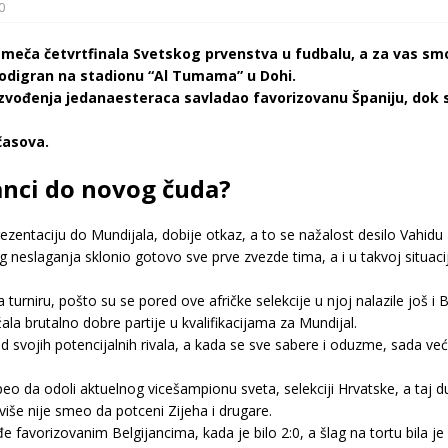
0
meča četvrtfinala Svetskog prvenstva u fudbalu, a za vas smo
i odigran na stadionu “Al Tumama” u Dohi.
izvođenja jedanaesteraca savladao favorizovanu Španiju, dok s
časova.
nci do novog čuda?
ezentaciju do Mundijala, dobije otkaz, a to se nažalost desilo Vahidu 
og neslaganja sklonio gotovo sve prve zvezde tima, a i u takvoj situaci
 turniru, pošto su se pored ove afričke selekcije u njoj nalazile još i 
ala brutalno dobre partije u kvalifikacijama za Mundijal.
d svojih potencijalnih rivala, a kada se sve sabere i oduzme, sada v
 da odoli aktuelnog vicešampionu sveta, selekciji Hrvatske, a taj d
iše nije smeo da potceni Zijeha i drugare.
ođe favorizovanim Belgijancima, kada je bilo 2:0, a šlag na tortu bil