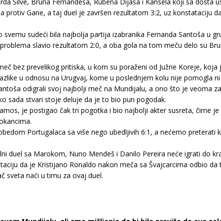
rda Silve, Bruna Fernandeša, Rubena Dijaša i Kansela koji sa dosta us
la protiv Gane, a taj duel je završen rezultatom 3:2, uz konstataciju
po svemu sudeći bila najbolja partija izabranika Fernanda Santoša u gru
 problema slavio rezultatom 2:0, a oba gola na tom meču delo su Br
 meč bez prevelikog pritiska, u kom su poraženi od Južne Koreje, koja
 razlike u odnosu na Urugvaj, kome u poslednjem kolu nije pomogla ni
 Santoša odigrali svoj najbolji meč na Mundijalu, a ono što je veoma z
ko sada stvari stoje deluje da je to bio pun pogodak.
, je postigao čak tri pogotka i bio najbolji akter susreta, čime je 
rokancima.
 pobedom Portugalaca sa više nego ubedljivih 6:1, a nećemo preterati
nalni duel sa Marokom, Nuno Mendeš i Danilo Pereira neće igrati do kraj
ataciju da je Kristijano Ronaldo nakon meča sa Švajcarcima odbio da
ač sveta naći u timu za ovaj duel.