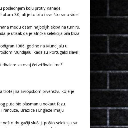
o u poslednjem kolu protiv Kanade.
atom 7:0, ali je to bilo i sve što smo videli
smana među osam najboljih ekipa na turniru.
je utisak da je afrička selekcija bila bliža
 odigran 1986. godine na Mundijalu u
rošlom Mundijalu, kada su Portugalci slavili
udbalere za ovaj četvrtfinalni meč.
la trofej na Evropskom prvenstvu koje je
 ovog puta bio plasman u nokaut fazu.
Francuze, Brazilce i Engleze imaju
 nešto drugačiji slučaj, pošto selekcija sa