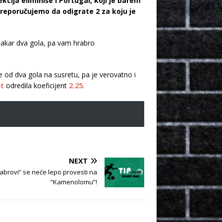
cija eliminiše i Portugal, koji je barem
preporučujemo da odigrate 2 za koju je
makar dva gola, pa vam hrabro
e od dva gola na susretu, pa je verovatno i
et
odredila koeficijent
2.25
.
NEXT
Dabrovi” se neće lepo provesti na
“Kamenolomu”!