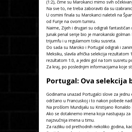
(1:2), čime su Marokanci mimo svih očekivanj
Na sve to, ne treba zaboraviti da su izabrani
U osmini finala su Marokanci naleteli na Španc
od Furije na ovom turniru.
Naime, Zijeh i drugari su odigrali fantastič
Junak penal serije bio je marokanski golman B
trijumfu i u regularnom toku susreta.
Do sada su Maroko i Portugal odigrali i zan
Meksiku, slavila afrička selekcija rezultatom
rezultatom 1:0, a jedini gol na tom susretu p
Za kraj, po poslednjim informacijama koje st
Portugal: Ova selekcija b
Godinama unazad Portugalci slove za jednu od
održano u Francuskoj i to nakon pobede na
Na prošlom Mundijalu su Kristijano Ronaldo i 
Ako se dotaknemo imena koja nastupaju za ov
najzvučnija imena u timu.
Za razliku od prethodnih nekoliko godina, kad