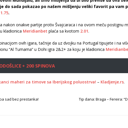
om Mundijalu, ali smo mišljenja da bi bilo previše da ova selek
 je do sada pokazao po našem mišljenju veliki favorit pa vam 
u
1.75
.
toša nakon onakve partije protiv Švajcaraca i na ovom meču postignu 
u kladionica
Meridianbet
plaća sa kvotom
2.01
.
acijom ovih igara, tačnije da uz dvojku na Portugal tipujete i na viš
dionu “Al Tumama” u Dohi igra 2&2+ za koju je kladionica
Meridianb
ODOŠLICE + 200 SPINOVA
anci maheri za timove sa Iberijskog poluostrva!
–
Kladjenje.rs
.
mba sad bez prestanka!
Tip dana: Braga – Fereira: “