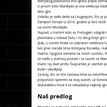
Iberijskog poluostrva ima igrače poput Berna
U prvom kolu Mundijala je ova selekcija slavi
delu igre.
Usledio je veliki derbi sa Urugvajom, što je 
Šampion Evrope iz 2016. godine je bez većih
na ovom Mundijalu.
Najzad, u trećem kolu su Portugalci odigrali
plasmana u nokaut fazu, i to zbog bolje gol
Ipak, u osmini finala su izabranici selektora
bez prve zvezde tima Kristijana Ronalda, i ka
Naime, njegova zamena na ovom susretu, Ramos
se nađe u startnoj postavi i za susret sa Ma
Inače, taj duel protiv Švajcarske je završen
bude i ubedljiviji.
Za kraj, što se tiče sastava tima za četvrtfi
potpunosti spremni za ovaj susret, uz konst
diskutabilno hoće li se nekadašnji najbolji igr
Naš predlog