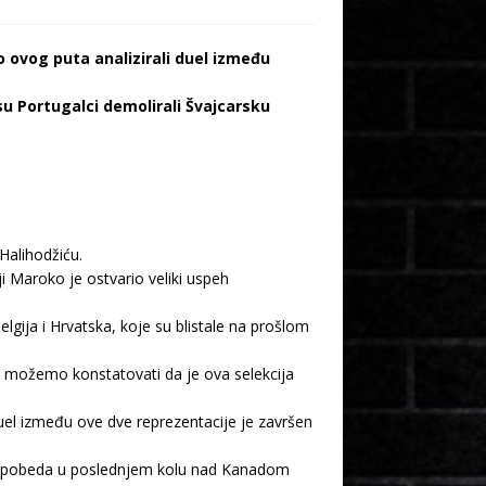
 ovog puta analizirali duel između
u Portugalci demolirali Švajcarsku
Halihodžiću.
ji Maroko je ostvario veliki uspeh
Belgija i Hrvatska, koje su blistale na prošlom
eć možemo konstatovati da je ova selekcija
uel između ove dve reprezentacije je završen
a je pobeda u poslednjem kolu nad Kanadom