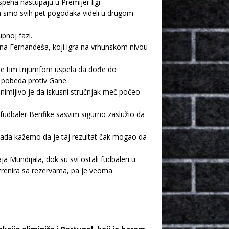
peha nastupaju u Premijer ligi.
 da smo svih pet pogodaka videli u drugom
pnoj fazi.
una Fernandeša, koji igra na vrhunskom nivou
 je tim trijumfom uspela da dođe do
 pobeda protiv Gane.
animljivo je da iskusni stručnjak meč počeo
fudbaler Benfike sasvim sigurno zaslužio da
 kada kažemo da je taj rezultat čak mogao da
a Mundijala, dok su svi ostali fudbaleri u
 trenira sa rezervama, pa je veoma