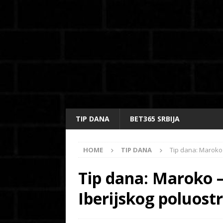
TIP DANA
BET365 SRBIJA
HOME
TIP DANA
Tip dana: Maroko 
Tip dana: Maroko 
Iberijskog poluost