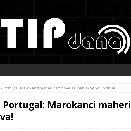
– Portugal: Marokanci maheri za timove sa Iberijskog poluostrva!
– Portugal: Marokanci maheri
rva!