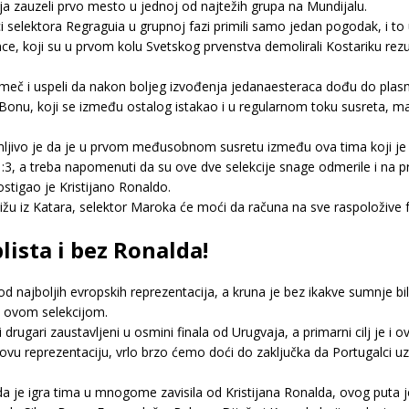
a zauzeli prvo mesto u jednoj od najtežih grupa na Mundijalu.
ci selektora Regraguia u grupnoj fazi primili samo jedan pogodak, i t
e, koji su u prvom kolu Svetskog prvenstva demolirali Kostariku rezult
an meč i uspeli da nakon boljeg izvođenja jedanaesteraca dođu do pla
onu, koji se između ostalog istakao i u regularnom toku susreta, mada 
imljivo je da je u prvom međusobnom susretu između ova tima koji je
 1:3, a treba napomenuti da su ove dve selekcije snage odmerile i na p
ostigao je Kristijano Ronaldo.
ižu iz Katara, selektor Maroka će moći da računa na sve raspoložive f
lista i bez Ronalda!
 najboljih evropskih reprezentacija, a kruna je bez ikakve sumnje bi
d ovom selekcijom.
drugari zaustavljeni u osmini finala od Urugvaja, a primarni cilj je i
u reprezentaciju, vrlo brzo ćemo doći do zaključka da Portugalci uz 
a je igra tima u mnogome zavisila od Kristijana Ronalda, ovog puta je