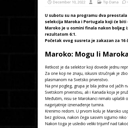
December 10, 2022
Tip Dana
U subotu su na programu dva preostala 
selekcija Maroka i Portugala koji će bit
Maroko je u osmini finala nakon boljeg 
rezultatom 6:1.
Početak ovog susreta je zakazan za 16 
Maroko: Mogu li Maroka
Retkost je da selektor koji dovede jednu repr
Za one koji ne znaju, iskusni stručnjak je zb
plasmanom na Svetsko prvenstvo.
Na prvi pogleg, grupa je bila jedna od jačih na
Svetskom prvenstvu, ali i Kanada koja je pruž
Međutim, nisu se Marokanci nimalo uplašili o
najprijatnije iznenađenje turnira.
Krenimo redom. U prvom kolu je Maroko uspeo
bez golova, nakon čega sasvim sigurno niko v
Nakon toga je usledio veliki trijumf nad tak