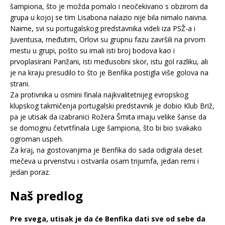
šampiona, što je možda pomalo i neočekivano s obzirom da
grupa u kojoj se tim Lisabona nalazio nije bila nimalo naivna.
Naime, svi su portugalskog predstavnika videli iza PSŽ-a i
Juventusa, međutim, Orlovi su grupnu fazu završili na prvom
mestu u grupi, pošto su imali isti broj bodova kao i
prvoplasirani Parižani, isti međusobni skor, istu gol razliku, ali
je na kraju presudilo to što je Benfika postigla više golova na
strani.
Za protivnika u osmini finala najkvalitetnijeg evropskog
klupskog takmičenja portugalski predstavnik je dobio Klub Briž,
pa je utisak da izabranici Rožera Šmita imaju velike šanse da
se domognu četvrtfinala Lige šampiona, što bi bio svakako
ogroman uspeh.
Za kraj, na gostovanjima je Benfika do sada odigrala deset
mečeva u prvenstvu i ostvarila osam trijumfa, jedan remi i
jedan poraz.
Naš predlog
Pre svega, utisak je da će Benfika dati sve od sebe da