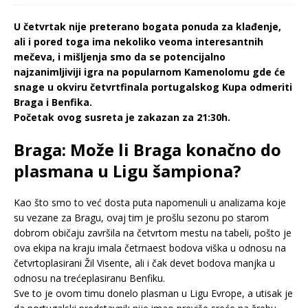
U četvrtak nije preterano bogata ponuda za klađenje,
ali i pored toga ima nekoliko veoma interesantnih
mečeva, i mišljenja smo da se potencijalno
najzanimljiviji igra na popularnom Kamenolomu gde će
snage u okviru četvrtfinala portugalskog Kupa odmeriti
Braga i Benfika.
Početak ovog susreta je zakazan za 21:30h.
Braga: Može li Braga konačno do
plasmana u Ligu šampiona?
Kao što smo to već dosta puta napomenuli u analizama koje
su vezane za Bragu, ovaj tim je prošlu sezonu po starom
dobrom običaju završila na četvrtom mestu na tabeli, pošto je
ova ekipa na kraju imala četrnaest bodova viška u odnosu na
četvrtoplasirani Žil Visente, ali i čak devet bodova manjka u
odnosu na trećeplasiranu Benfiku.
Sve to je ovom timu donelo plasman u Ligu Evrope, a utisak je