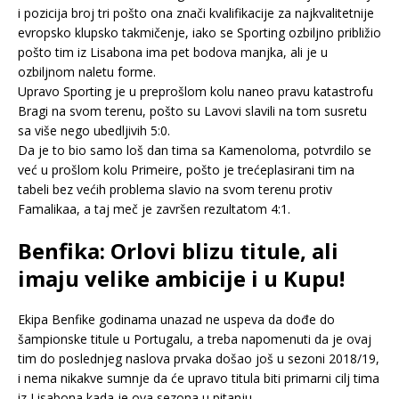
i pozicija broj tri pošto ona znači kvalifikacije za najkvalitetnije
evropsko klupsko takmičenje, iako se Sporting ozbiljno približio
pošto tim iz Lisabona ima pet bodova manjka, ali je u
ozbiljnom naletu forme.
Upravo Sporting je u preprošlom kolu naneo pravu katastrofu
Bragi na svom terenu, pošto su Lavovi slavili na tom susretu
sa više nego ubedljivih 5:0.
Da je to bio samo loš dan tima sa Kamenoloma, potvrdilo se
već u prošlom kolu Primeire, pošto je trećeplasirani tim na
tabeli bez većih problema slavio na svom terenu protiv
Famalikaa, a taj meč je završen rezultatom 4:1.
Benfika: Orlovi blizu titule, ali
imaju velike ambicije i u Kupu!
Ekipa Benfike godinama unazad ne uspeva da dođe do
šampionske titule u Portugalu, a treba napomenuti da je ovaj
tim do poslednjeg naslova prvaka došao još u sezoni 2018/19,
i nema nikakve sumnje da će upravo titula biti primarni cilj tima
iz Lisabona kada je ova sezona u pitanju.