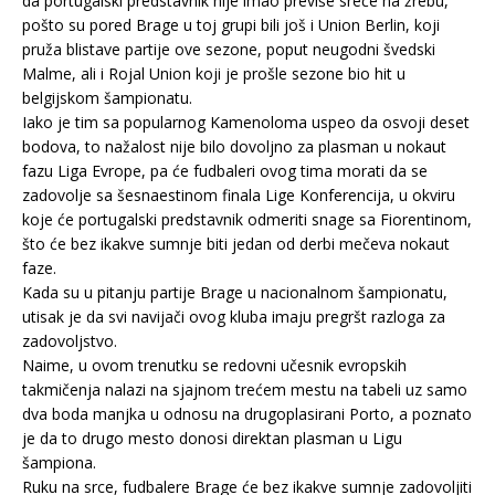
da portugalski predstavnik nije imao previše sreće na žrebu,
pošto su pored Brage u toj grupi bili još i Union Berlin, koji
pruža blistave partije ove sezone, poput neugodni švedski
Malme, ali i Rojal Union koji je prošle sezone bio hit u
belgijskom šampionatu.
Iako je tim sa popularnog Kamenoloma uspeo da osvoji deset
bodova, to nažalost nije bilo dovoljno za plasman u nokaut
fazu Liga Evrope, pa će fudbaleri ovog tima morati da se
zadovolje sa šesnaestinom finala Lige Konferencija, u okviru
koje će portugalski predstavnik odmeriti snage sa Fiorentinom,
što će bez ikakve sumnje biti jedan od derbi mečeva nokaut
faze.
Kada su u pitanju partije Brage u nacionalnom šampionatu,
utisak je da svi navijači ovog kluba imaju pregršt razloga za
zadovoljstvo.
Naime, u ovom trenutku se redovni učesnik evropskih
takmičenja nalazi na sjajnom trećem mestu na tabeli uz samo
dva boda manjka u odnosu na drugoplasirani Porto, a poznato
je da to drugo mesto donosi direktan plasman u Ligu
šampiona.
Ruku na srce, fudbalere Brage će bez ikakve sumnje zadovoljiti