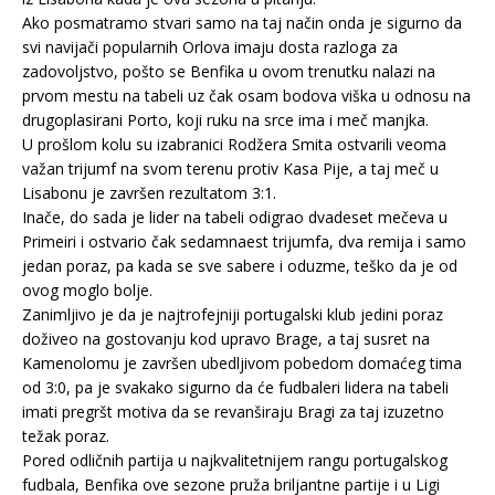
Ako posmatramo stvari samo na taj način onda je sigurno da
svi navijači popularnih Orlova imaju dosta razloga za
zadovoljstvo, pošto se Benfika u ovom trenutku nalazi na
prvom mestu na tabeli uz čak osam bodova viška u odnosu na
drugoplasirani Porto, koji ruku na srce ima i meč manjka.
U prošlom kolu su izabranici Rodžera Smita ostvarili veoma
važan trijumf na svom terenu protiv Kasa Pije, a taj meč u
Lisabonu je završen rezultatom 3:1.
Inače, do sada je lider na tabeli odigrao dvadeset mečeva u
Primeiri i ostvario čak sedamnaest trijumfa, dva remija i samo
jedan poraz, pa kada se sve sabere i oduzme, teško da je od
ovog moglo bolje.
Zanimljivo je da je najtrofejniji portugalski klub jedini poraz
doživeo na gostovanju kod upravo Brage, a taj susret na
Kamenolomu je završen ubedljivom pobedom domaćeg tima
od 3:0, pa je svakako sigurno da će fudbaleri lidera na tabeli
imati pregršt motiva da se revanširaju Bragi za taj izuzetno
težak poraz.
Pored odličnih partija u najkvalitetnijem rangu portugalskog
fudbala, Benfika ove sezone pruža briljantne partije i u Ligi