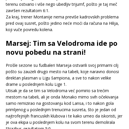
terenu ostvario i više nego ubedljiv trijumf, pošto je taj meč
završen rezultatom 6:1.
Za kraj, trener Montanije nema previše kadrovskih problema
pred ovaj susret, pošto jedino neće moći da računa na Hilija,
koji vuče povredu kolena.
Marsej: Tim sa Velodroma ide po
novu pobedu na strani!
Prošle sezone su fudbaleri Marseja ostvarili svoj primarni cilj
pošto su zauzeli drugo mesto na tabeli, koje naravno donosi
direktan plasman u Ligu šampiona, a sve to nakon velike
drame u poslednjem kolu Lige 1.
Utisak je da se tim sa Velodroma već pomirio sa trećim
mestom na tabeli, ali je onda Monako mimo svih očekivanja
samo remizirao na gostovanju kod Lansa, i to nakon gola
primljenog u poslednjim trenucima susreta, što je jedan od
najtrofejnijih francuskih klubova i te kako umeo da iskoristi, jer
je ova ekipa u poslednjem kolu na svom terenu demolirala
Strazbur, rezultatom 5:0.