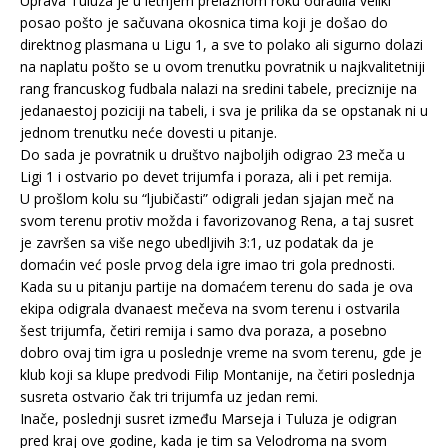
Uprava Tuluza je u letnjem prelaznom roku odradila veliki
posao pošto je sačuvana okosnica tima koji je došao do
direktnog plasmana u Ligu 1, a sve to polako ali sigurno dolazi
na naplatu pošto se u ovom trenutku povratnik u najkvalitetniji
rang francuskog fudbala nalazi na sredini tabele, preciznije na
jedanaestoj poziciji na tabeli, i sva je prilika da se opstanak ni u
jednom trenutku neće dovesti u pitanje.
Do sada je povratnik u društvo najboljih odigrao 23 meča u
Ligi 1 i ostvario po devet trijumfa i poraza, ali i pet remija.
U prošlom kolu su “ljubičasti” odigrali jedan sjajan meč na
svom terenu protiv možda i favorizovanog Rena, a taj susret
je završen sa više nego ubedljivih 3:1, uz podatak da je
domaćin već posle prvog dela igre imao tri gola prednosti.
Kada su u pitanju partije na domaćem terenu do sada je ova
ekipa odigrala dvanaest mečeva na svom terenu i ostvarila
šest trijumfa, četiri remija i samo dva poraza, a posebno
dobro ovaj tim igra u poslednje vreme na svom terenu, gde je
klub koji sa klupe predvodi Filip Montanije, na četiri poslednja
susreta ostvario čak tri trijumfa uz jedan remi.
Inače, poslednji susret između Marseja i Tuluza je odigran
pred kraj ove godine, kada je tim sa Velodroma na svom