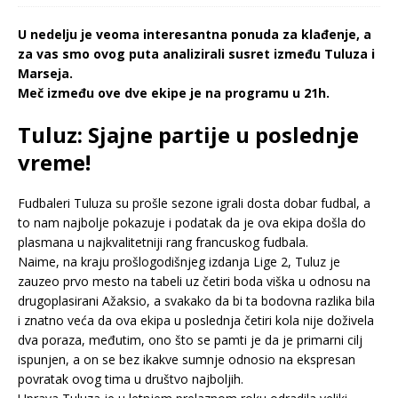
U nedelju je veoma interesantna ponuda za klađenje, a
za vas smo ovog puta analizirali susret između Tuluza i
Marseja.
Meč između ove dve ekipe je na programu u 21h.
Tuluz: Sjajne partije u poslednje
vreme!
Fudbaleri Tuluza su prošle sezone igrali dosta dobar fudbal, a
to nam najbolje pokazuje i podatak da je ova ekipa došla do
plasmana u najkvalitetniji rang francuskog fudbala.
Naime, na kraju prošlogodišnjeg izdanja Lige 2, Tuluz je
zauzeo prvo mesto na tabeli uz četiri boda viška u odnosu na
drugoplasirani Ažaksio, a svakako da bi ta bodovna razlika bila
i znatno veća da ova ekipa u poslednja četiri kola nije doživela
dva poraza, međutim, ono što se pamti je da je primarni cilj
ispunjen, a on se bez ikakve sumnje odnosio na ekspresan
povratak ovog tima u društvo najboljih.