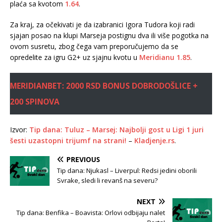
plaća sa kvotom
1.64
.
Za kraj, za očekivati je da izabranici Igora Tudora koji radi
sjajan posao na klupi Marseja postignu dva ili više pogotka na
ovom susretu, zbog čega vam preporučujemo da se
opredelite za igru G2+ uz sjajnu kvotu u
Meridianu
1.85
.
MERIDIANBET: 2000 RSD BONUS DOBRODOŠLICE +
200 SPINOVA
Izvor:
Tip dana: Tuluz – Marsej: Najbolji gost u Ligi 1 juri
šesti uzastopni trijumf na strani!
–
Kladjenje.rs
.
PREVIOUS
Tip dana: Njukasl – Liverpul: Redsi jedini oborili
Svrake, sledi li revanš na severu?
NEXT
Tip dana: Benfika – Boavista: Orlovi odbijaju nalet