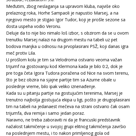
Međutim, zbog neslaganja sa upravom kluba, najviše oko
prelaznog roka, Horhe Sampaoli je napustio Marsej, a na
njegovo mesto je stigao Igor Tudor, koji je prošle sezone sa
dosta uspeha vodio Veronu.
Deluje da to nije bio nimalo loš izbor, s obzirom da se u ovom
trenutku Marsej nalazi na drugom mestu na tabeli uz pet
bodova manjka u odnosu na prvoplasirani PSŽ, koji danas igra
meč protiv Lila.
U prošlom kolu je tim sa Velodroma ostvario veoma važan
trijumf na gostovanju kod Klermona kada je bilo 0:2, dok je
pre toga četa Igora Tudora poražena od Nice na svom terenu,
što je bez obzira na sjajne partije tim sa Azurne obale u
poslednje vreme, bilo ipak veliko iznenađenje.
Kada su u pitanju partije na gostujućim terenima, Marsej je
trenutno najbolja gostujuća ekipa u ligi, pošto je drugoplasirani
tim na tabeli na jedanaest mečeva na strani ostvario čak osam
trijumfa, dva remija i samo jedan poraz.
Naravno, ne treba zaboraviti ni da je francuski predstavnik
nažalost takmičenje u svojoj grupi elitnog takmičenja završio
na poslednjem mestu, i to nakon primljenog gola od