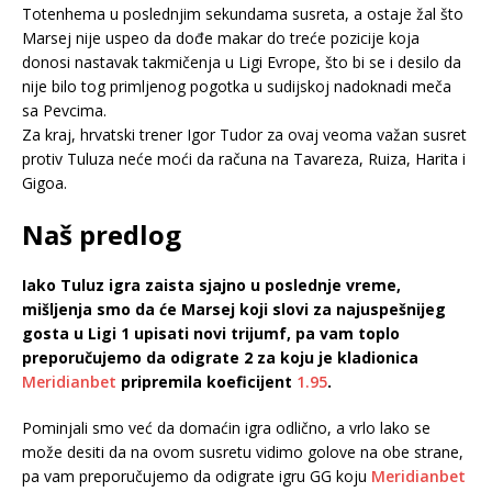
Totenhema u poslednjim sekundama susreta, a ostaje žal što
Marsej nije uspeo da dođe makar do treće pozicije koja
donosi nastavak takmičenja u Ligi Evrope, što bi se i desilo da
nije bilo tog primljenog pogotka u sudijskoj nadoknadi meča
sa Pevcima.
Za kraj, hrvatski trener Igor Tudor za ovaj veoma važan susret
protiv Tuluza neće moći da računa na Tavareza, Ruiza, Harita i
Gigoa.
Naš predlog
Iako Tuluz igra zaista sjajno u poslednje vreme,
mišljenja smo da će Marsej koji slovi za najuspešnijeg
gosta u Ligi 1 upisati novi trijumf, pa vam toplo
preporučujemo da odigrate 2 za koju je kladionica
Meridianbet
pripremila koeficijent
1.95
.
Pominjali smo već da domaćin igra odlično, a vrlo lako se
može desiti da na ovom susretu vidimo golove na obe strane,
pa vam preporučujemo da odigrate igru GG koju
Meridianbet