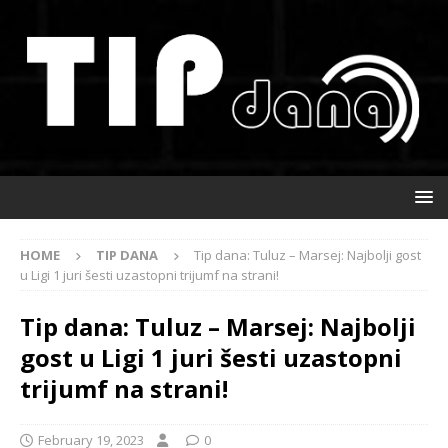
HOME
TIP DANA
Tip dana: Tuluz – Marsej: Najbolji gost
u Ligi 1 juri šesti uzastopni trijumf na strani!
Tip dana: Tuluz – Marsej: Najbolji
gost u Ligi 1 juri šesti uzastopni
trijumf na strani!
February 19, 2023
0