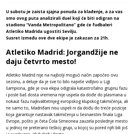
U subotu je zaista sjajna ponuda za klađenje, a za vas
smo ovog puta analizirali duel koji će biti odigran na
stadionu “Vanda Metropolitano” gde će fudbaleri
Atletiko Madrida ugostiti Sevilju.
Susret između ove dve ekipe je zakazan za 21h.
Atletiko Madrid: Jorgandžije ne
daju četvrto mesto!
Atletiko Madrid nije na najbolji mogući način započeo ovu
sezonu, a deluje da je sve to bilo najviše vidljivo u Ligi
šampiona, gde je ova ekipa odigrala katastrofalno grupnu fazu
i posle baš dosta vremena nije uspela da dođe do plasmana u
nokaut fazu najkvalitetnijeg evropskog klupskog takmičenja, ali
ne samo to, Madriđani nisu uspeli ni da dođu do treće pozicije
koja garantuje nastavak takmičenja u šesnaestini finala Liga
Evrope, pošto je četa Čola Simeonea zauzela poslednje mesto
u jednoj ne preterano teškoj grupi, u kojoj su pored njih bili još