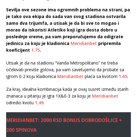
Sevilja ove sezone ima ogromnih problema na strani, pa
je tako ova ekipa do sada van svog stadiona ostvarila
samo dva trijumfa, a utisak je da bi sve to mogao i
morao da iskoristi Atletiko koji igra dosta dobro u
poslednje vreme, pa vam preporučujemo da odigrate
jedinicu za koju je kladionica
Meridianbet
pripremila
koeficijent
1.75
.
Utisak je da na stadionu “Vanda Metropolitano” ne treba
očekivati previše golova, pa vam savetujemo da probate sa
igrom 0-2 koju kladionica
Meridianbet
plaća sa kvotom
1.65
.
Za kraj, idealna kombinacija kada je ovaj susret između starih
znanaca u pitanju je igra 1X&0-3 za koju je
Meridianbet
odredio kvotu
1.49
.
MERIDIANBET: 2000 RSD BONUS DOBRODOŠLICE +
200 SPINOVA