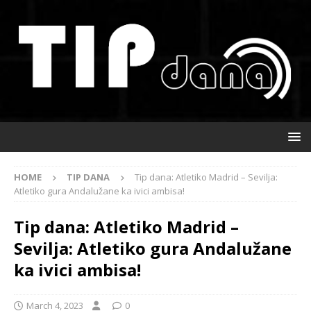
HOME
TIP DANA
Tip dana: Atletiko Madrid – Sevilja:
Atletiko gura Andalužane ka ivici ambisa!
Tip dana: Atletiko Madrid –
Sevilja: Atletiko gura Andalužane
ka ivici ambisa!
March 4, 2023
0