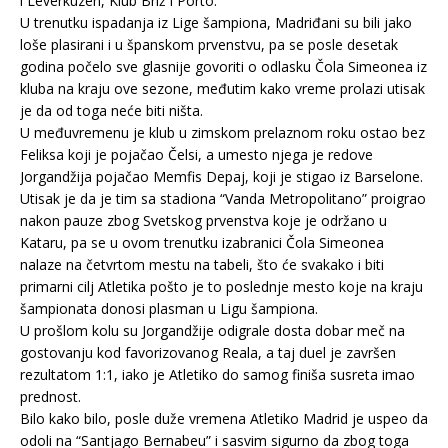
i Leverkuzen, Klub Briž i Porto.
U trenutku ispadanja iz Lige šampiona, Madriđani su bili jako
loše plasirani i u španskom prvenstvu, pa se posle desetak
godina počelo sve glasnije govoriti o odlasku Čola Simeonea iz
kluba na kraju ove sezone, međutim kako vreme prolazi utisak
je da od toga neće biti ništa.
U međuvremenu je klub u zimskom prelaznom roku ostao bez
Feliksa koji je pojačao Čelsi, a umesto njega je redove
Jorgandžija pojačao Memfis Depaj, koji je stigao iz Barselone.
Utisak je da je tim sa stadiona “Vanda Metropolitano” proigrao
nakon pauze zbog Svetskog prvenstva koje je održano u
Kataru, pa se u ovom trenutku izabranici Čola Simeonea
nalaze na četvrtom mestu na tabeli, što će svakako i biti
primarni cilj Atletika pošto je to poslednje mesto koje na kraju
šampionata donosi plasman u Ligu šampiona.
U prošlom kolu su Jorgandžije odigrale dosta dobar meč na
gostovanju kod favorizovanog Reala, a taj duel je završen
rezultatom 1:1, iako je Atletiko do samog finiša susreta imao
prednost.
Bilo kako bilo, posle duže vremena Atletiko Madrid je uspeo da
odoli na “Santjago Bernabeu” i sasvim sigurno da zbog toga