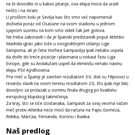
ne bi dovodilo ni u kakvo pitanje, ova ekipa mora da uradi
nešto i na strani.
U prošlom kolu je Sevilja kao što smo već napomenuli
doživela poraz od Osasune na svom stadionu u jednom
sjajnom susretu na kom smo videli čak pet golova.
Ne treba zaboraviti i da je španski predstavnik poput Atletiko
Madrida igrao jako loše u ovogodišnjem izdanju Lige
šampiona, ali je četa Horhea Sampaolija ipak nekako uspela
da dođe do treće pozicije i plasmana u nokaut fazu Liga
Evrope, gde su Andalužani uspeli da eliminišu nimalo naivnu
ekipu PSV Ajndhovena.
Prvi meč u Španiji je završen rezultatom 3:0, dok su Filipsovci u
revanšu slavili na svom terenu rezultatom 2:0, što ipak nije bilo
dovoljno za prolazak u osminu finala drugog po kvalitetu
evropskog klupskog takmičenja.
Za kraj, što se tiče izostanaka, Sampaoli za ovaj veoma važan
meč protiv Atletika neće moći da računa na Papu Gomeza,
Rekika, Marćaa, Fernanda, Koronu i Badea.
Naš predlog