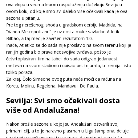
ova ekipa u veoma lepom raspoloženju dočekuju Sevilju u
ovom kolu, od koje smo svi daleko više očekivali kada je ova
sezona u pitanju.
Pre tog nerešenog ishoda u gradskom derbiju Madrida, na
“Vanda Metropolitanu” je uz dosta muke savladan Atletik
Bilbao, a taj meč je završen rezultatom 1:0.
Inače, Atletiko se do sada nije proslavio na svom terenu koji je
ranijih godina bio prava neosvojiva tvrđava, pošto je
četvrtoplasirani tim na tabeli do sada odigrao jedanaest
mečeva na svom stadionu i upisao pet trijumfa, tri remija i isto
toliko poraza.
Za kraj, Čolo Simeone ovog puta neće moći da računa na
Koreu, Molinu, Regelona, Mandavu i De Paula.
Sevilja: Svi smo očekivali dosta
više od Andalužana!
Nakon prošle sezone u kojoj su Andalužani ostvarili svoj
primarni cilj, a to je naravno plasman u Ligu šampiona, deluje
da ni oni najveći pesimisti nisu mogli da pretpostave da će