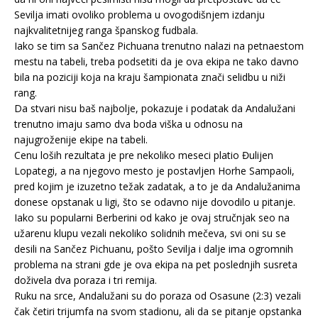
Sevilja imati ovoliko problema u ovogodišnjem izdanju
najkvalitetnijeg ranga španskog fudbala.
Iako se tim sa Sančez Pichuana trenutno nalazi na petnaestom
mestu na tabeli, treba podsetiti da je ova ekipa ne tako davno
bila na poziciji koja na kraju šampionata znači selidbu u niži
rang.
Da stvari nisu baš najbolje, pokazuje i podatak da Andalužani
trenutno imaju samo dva boda viška u odnosu na
najugroženije ekipe na tabeli.
Cenu loših rezultata je pre nekoliko meseci platio Đulijen
Lopategi, a na njegovo mesto je postavljen Horhe Sampaoli,
pred kojim je izuzetno težak zadatak, a to je da Andalužanima
donese opstanak u ligi, što se odavno nije dovodilo u pitanje.
Iako su popularni Berberini od kako je ovaj stručnjak seo na
užarenu klupu vezali nekoliko solidnih mečeva, svi oni su se
desili na Sančez Pichuanu, pošto Sevilja i dalje ima ogromnih
problema na strani gde je ova ekipa na pet poslednjih susreta
doživela dva poraza i tri remija.
Ruku na srce, Andalužani su do poraza od Osasune (2:3) vezali
čak četiri trijumfa na svom stadionu, ali da se pitanje opstanka