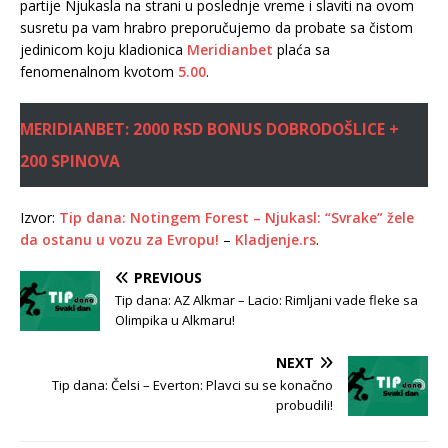
partije Njukasla na strani u poslednje vreme i slaviti na ovom
susretu pa vam hrabro preporučujemo da probate sa čistom
jedinicom koju kladionica
Meridianbet
plaća sa
fenomenalnom kvotom
5.00
.
MERIDIANBET: 2000 RSD BONUS DOBRODOŠLICE +
200 SPINOVA
Izvor:
Tip dana: Notingem Forest – Njukasl: “Svrake” žele
da ostanu u vozu za Evropu!
–
Kladjenje.rs
.
PREVIOUS
Tip dana: AZ Alkmar – Lacio: Rimljani vade fleke sa
Olimpika u Alkmaru!
NEXT
Tip dana: Čelsi – Everton: Plavci su se konačno
probudili!