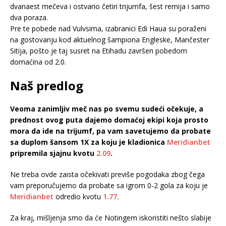
dvanaest mečeva i ostvario četiri trijumfa, šest remija i samo
dva poraza.
Pre te pobede nad Vulvsima, izabranici Edi Haua su poraženi
na gostovanju kod aktuelnog šampiona Engleske, Mančester
Sitija, pošto je taj susret na Etihadu završen pobedom
domaćina od 2:0.
Naš predlog
Veoma zanimljiv meč nas po svemu sudeći očekuje, a
prednost ovog puta dajemo domaćoj ekipi koja prosto
mora da ide na trijumf, pa vam savetujemo da probate
sa duplom šansom 1X za koju je kladionica
Meridianbet
pripremila sjajnu kvotu
2.09
.
Ne treba ovde zaista očekivati previše pogodaka zbog čega
vam preporučujemo da probate sa igrom 0-2 gola za koju je
Meridianbet
odredio kvotu
1.77
.
Za kraj, mišljenja smo da će Notingem iskoristiti nešto slabije