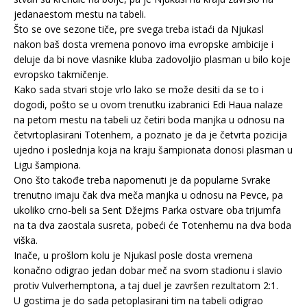
jedanaestom mestu na tabeli.
Što se ove sezone tiče, pre svega treba istaći da Njukasl
nakon baš dosta vremena ponovo ima evropske ambicije i
deluje da bi nove vlasnike kluba zadovoljio plasman u bilo koje
evropsko takmičenje.
Kako sada stvari stoje vrlo lako se može desiti da se to i
dogodi, pošto se u ovom trenutku izabranici Edi Haua nalaze
na petom mestu na tabeli uz četiri boda manjka u odnosu na
četvrtoplasirani Totenhem, a poznato je da je četvrta pozicija
ujedno i poslednja koja na kraju šampionata donosi plasman u
Ligu šampiona.
Ono što takođe treba napomenuti je da popularne Svrake
trenutno imaju čak dva meča manjka u odnosu na Pevce, pa
ukoliko crno-beli sa Sent Džejms Parka ostvare oba trijumfa
na ta dva zaostala susreta, pobeći će Totenhemu na dva boda
viška.
Inače, u prošlom kolu je Njukasl posle dosta vremena
konačno odigrao jedan dobar meč na svom stadionu i slavio
protiv Vulverhemptona, a taj duel je završen rezultatom 2:1.
U gostima je do sada petoplasirani tim na tabeli odigrao