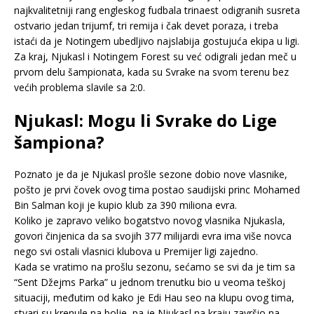
najkvalitetniji rang engleskog fudbala trinaest odigranih susreta
ostvario jedan trijumf, tri remija i čak devet poraza, i treba
istaći da je Notingem ubedljivo najslabija gostujuća ekipa u ligi.
Za kraj, Njukasl i Notingem Forest su već odigrali jedan meč u
prvom delu šampionata, kada su Svrake na svom terenu bez
većih problema slavile sa 2:0.
Njukasl: Mogu li Svrake do Lige
šampiona?
Poznato je da je Njukasl prošle sezone dobio nove vlasnike,
pošto je prvi čovek ovog tima postao saudijski princ Mohamed
Bin Salman koji je kupio klub za 390 miliona evra.
Koliko je zapravo veliko bogatstvo novog vlasnika Njukasla,
govori činjenica da sa svojih 377 milijardi evra ima više novca
nego svi ostali vlasnici klubova u Premijer ligi zajedno.
Kada se vratimo na prošlu sezonu, sećamo se svi da je tim sa
“Sent Džejms Parka” u jednom trenutku bio u veoma teškoj
situaciji, međutim od kako je Edi Hau seo na klupu ovog tima,
stvari su krenule na bolje, pa je Njukasl na kraju završio na