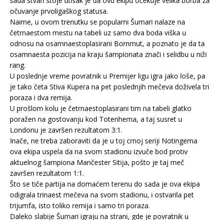
sada stvari stoje utisak je da ovu ekipu očekuje velika borba za
očuvanje prvoligaškog statusa.
Naime, u ovom trenutku se popularni Šumari nalaze na
četrnaestom mestu na tabeli uz samo dva boda viška u
odnosu na osamnaestoplasirani Bornmut, a poznato je da ta
osamnaesta pozicija na kraju šampionata znači i selidbu u niži
rang.
U poslednje vreme povratnik u Premijer ligu igra jako loše, pa
je tako četa Stiva Kupera na pet poslednjih mečeva doživela tri
poraza i dva remija.
U prošlom kolu je četrnaestoplasirani tim na tabeli glatko
poražen na gostovanju kod Totenhema, a taj susret u
Londonu je završen rezultatom 3:1.
Inače, ne treba zaboraviti da je u toj crnoj seriji Notingema
ova ekipa uspela da na svom stadionu izvuče bod protiv
aktuelnog šampiona Mančester Sitija, pošto je taj meč
završen rezultatom 1:1.
Što se tiče partija na domaćem terenu do sada je ova ekipa
odigrala trinaest mečeva na svom stadionu, i ostvarila pet
trijumfa, isto toliko remija i samo tri poraza.
Daleko slabije Šumari igraju na strani, gde je povratnik u