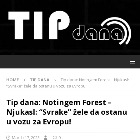
HOME
TIP DANA
Tip dana: Notingem Forest – Njukasl:
“Svrake” žele da ostanu u vozu za Evropu!
Tip dana: Notingem Forest –
Njukasl: “Svrake” žele da ostanu
u vozu za Evropu!
March 17, 2023
0