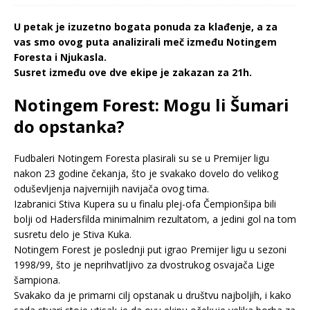
U petak je izuzetno bogata ponuda za klađenje, a za
vas smo ovog puta analizirali meč između Notingem
Foresta i Njukasla.
Susret između ove dve ekipe je zakazan za 21h.
Notingem Forest: Mogu li Šumari
do opstanka?
Fudbaleri Notingem Foresta plasirali su se u Premijer ligu
nakon 23 godine čekanja, što je svakako dovelo do velikog
oduševljenja najvernijih navijača ovog tima.
Izabranici Stiva Kupera su u finalu plej-ofa Čempionšipa bili
bolji od Hadersfilda minimalnim rezultatom, a jedini gol na tom
susretu delo je Stiva Kuka.
Notingem Forest je poslednji put igrao Premijer ligu u sezoni
1998/99, što je neprihvatljivo za dvostrukog osvajača Lige
šampiona.
Svakako da je primarni cilj opstanak u društvu najboljih, i kako