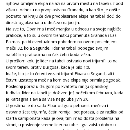
njihova omiljena ekipa nalazi na prvom mestu na tabeli uz bod
viška u odnosu na prvoplasiranu Granadu, a kao što je opšte
poznato na kraju će dve prvoplasirane ekipe na tabeli doći do
direktnog plasmana u društvo najboljih.
Na sve to, Eibar ima i meč manjka u odnosu na svoje najbliže
pratioce, a to su u ovom trenutku pomenuta Granada i Las
Palmas, pa bi eventualnom pobedom na ovom posednjem
meču 32. kola Segunde, lider na tabeli pobegao svojim
najbližilim pratiocima na čak četiri boda viška.
U prošlom kolu je lider na tabeli ostvario novi trijumf i to na
svom terenu protiv Burgosa, kada je bilo 1:0.
Inače, bio je to četvrti vezani trijumf Eibara u Segundi, ali i
četvrti uzastopni meč na kom ova ekipa nije primila pogodak.
Poslednji poraz u drugom po kvalitetu rangu španskog
fudbala, lider na tabeli je doživeo još početkom februara, kada
je Kartagina slavila sa više nego ubeljivih 3:0.
U gostima je do sada Eibar odigrao petnaest mečeva i
ostvario šest trijumfa, četiri remija i pet poraza, a za razliku od
starta šampionata kada je ovaj tim imao dosta problema na
strani, u poslednje vreme lider na tabeli igra zaista dobro u