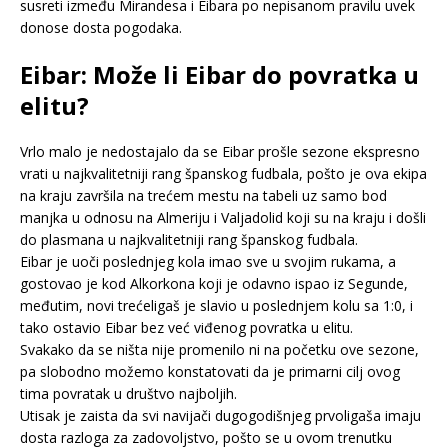
susreti između Mirandesa i Eibara po nepisanom pravilu uvek
donose dosta pogodaka.
Eibar: Može li Eibar do povratka u
elitu?
Vrlo malo je nedostajalo da se Eibar prošle sezone ekspresno
vrati u najkvalitetniji rang španskog fudbala, pošto je ova ekipa
na kraju završila na trećem mestu na tabeli uz samo bod
manjka u odnosu na Almeriju i Valjadolid koji su na kraju i došli
do plasmana u najkvalitetniji rang španskog fudbala.
Eibar je uoči poslednjeg kola imao sve u svojim rukama, a
gostovao je kod Alkorkona koji je odavno ispao iz Segunde,
međutim, novi trećeligaš je slavio u poslednjem kolu sa 1:0, i
tako ostavio Eibar bez već viđenog povratka u elitu.
Svakako da se ništa nije promenilo ni na početku ove sezone,
pa slobodno možemo konstatovati da je primarni cilj ovog
tima povratak u društvo najboljih.
Utisak je zaista da svi navijači dugogodišnjeg prvoligaša imaju
dosta razloga za zadovoljstvo, pošto se u ovom trenutku