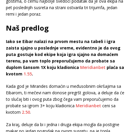
gostima, o čemu najbolje svedoči podatak da je ova ekipa na
pet poslednjih susreta na strani ostvarila tri trijumfa, jedan
remi i jedan poraz.
Naš predlog
Iako se Eibar nalazi na prvom mestu na tabeli i igra
zaista sjajno u poslednje vreme, evidentno je da ovog
puta gostuje kod ekipe koja igra sjajno na domaćem
terenu, pa vam toplo preporučujemo da probate sa
duplom šansom 1X koju kladionica
Meridianbet
plaća sa
kvotom
1.55
.
Kada god je Mirandes domaćin u međusobnim okršajima sa
Eibarom, ti mečevi nam donose pregršt golova, a deluje da će
to slučaj biti i ovog puta zbog čega vam preporučujemo da
probate sa igrom 3+ koju kladionica
Meridianbet
ceni sa
kvotom
2.50
.
Za kraj, deluje da bi i jedna i druga ekipa mogla da postigne
makar po jedan pogodak na ovom susretu, pa je topla