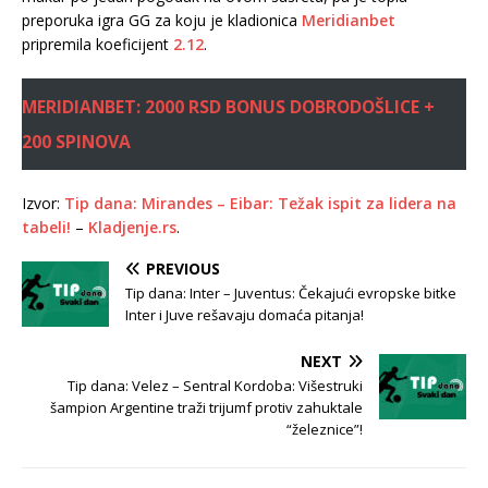
preporuka igra GG za koju je kladionica
Meridianbet
pripremila koeficijent
2.12
.
MERIDIANBET: 2000 RSD BONUS DOBRODOŠLICE +
200 SPINOVA
Izvor:
Tip dana: Mirandes – Eibar: Težak ispit za lidera na
tabeli!
–
Kladjenje.rs
.
PREVIOUS
Tip dana: Inter – Juventus: Čekajući evropske bitke
Inter i Juve rešavaju domaća pitanja!
NEXT
Tip dana: Velez – Sentral Kordoba: Višestruki
šampion Argentine traži trijumf protiv zahuktale
“železnice”!