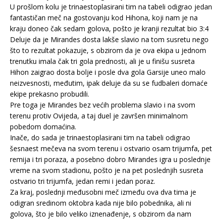
U prošlom kolu je trinaestoplasirani tim na tabeli odigrao jedan
fantastičan meč na gostovanju kod Hihona, koji nam je na
kraju doneo čak sedam golova, pošto je kranji rezultat bio 3:4
Deluje da je Mirandes dosta lakše slavio na tom susretu nego
što to rezultat pokazuje, s obzirom da je ova ekipa u jednom
trenutku imala čak tri gola prednosti, ali je u finišu susreta
Hihon zaigrao dosta bolje i posle dva gola Garsije uneo malo
neizvesnosti, međutim, ipak deluje da su se fudbaleri domaće
ekipe prekasno probudili.
Pre toga je Mirandes bez većih problema slavio i na svom
terenu protiv Ovijeda, a taj duel je završen minimalnom
pobedom domaćina.
Inače, do sada je trinaestoplasirani tim na tabeli odigrao
šesnaest mečeva na svom terenu i ostvario osam trijumfa, pet
remija i tri poraza, a posebno dobro Mirandes igra u poslednje
vreme na svom stadionu, pošto je na pet poslednjih susreta
ostvario tri trijumfa, jedan remi i jedan poraz.
Za kraj, poslednji međusobni meč između ova dva tima je
odigran sredinom oktobra kada nije bilo pobednika, ali ni
golova, što je bilo veliko iznenađenje, s obzirom da nam