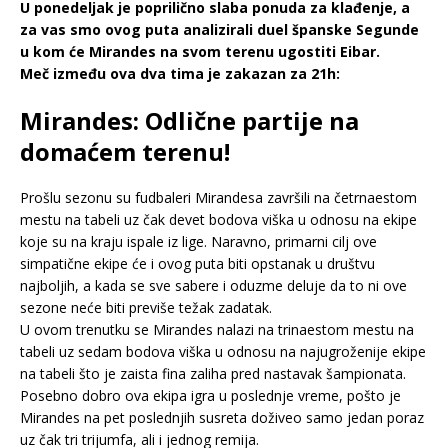
U ponedeljak je poprilično slaba ponuda za klađenje, a
za vas smo ovog puta analizirali duel španske Segunde
u kom će Mirandes na svom terenu ugostiti Eibar.
Meč između ova dva tima je zakazan za 21h:
Mirandes: Odlične partije na
domaćem terenu!
Prošlu sezonu su fudbaleri Mirandesa završili na četrnaestom
mestu na tabeli uz čak devet bodova viška u odnosu na ekipe
koje su na kraju ispale iz lige. Naravno, primarni cilj ove
simpatične ekipe će i ovog puta biti opstanak u društvu
najboljih, a kada se sve sabere i oduzme deluje da to ni ove
sezone neće biti previše težak zadatak.
U ovom trenutku se Mirandes nalazi na trinaestom mestu na
tabeli uz sedam bodova viška u odnosu na najugroženije ekipe
na tabeli što je zaista fina zaliha pred nastavak šampionata.
Posebno dobro ova ekipa igra u poslednje vreme, pošto je
Mirandes na pet poslednjih susreta doživeo samo jedan poraz
uz čak tri trijumfa, ali i jednog remija.