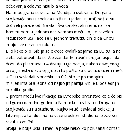
očekivanja odavno nisu bila veća.
Na tri odigrana susreta na Mundijalu izabranici Dragana
Stojkovića nisu uspeli da upišu niti jedan trijumf, pošto su
doživeli poraze od Brazila i Švajcarske, ali i remizirali sa
Kamerunom u jednom nestvarnom meču koji je završen
rezultatom 3:3, iako se u jednom trenutku činilo da Orlovi
imaju sve u svojim rukama.
Bilo kako bilo, Srbija se okreće kvalifikacijama za EURO, a ne
treba zaboraviti da su Aleksandar Mitrović i drugari uspeli da
dođu do plasmana u A diviziju Lige nacija, nakon osvojenog
prvog mesta u svojoj grupi, i to pošto su u odlučujućem meču
u Oslu savladali Norvešku sa 0:2, što je po mnogim
mišljenjima bila jedna od najboljih partija Srbije u poslednjih
nekoliko godina.
U prvom meču kvalifikacija za Evropsko prvenstvo koje će biti
odigrano naredne godine u Nemačkoj, izabranici Dragana
Stojkovića su na stadionu “Rajko Mitić” savladali selekciju
Litvanije, a taj duel na najveće srpskom stadionu je završen
rezultatom 2:0.
Srbija je bolje ušla u meč, a posle nekoliko polušansi domaći