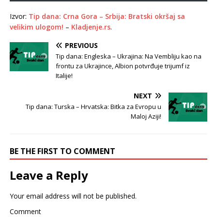
Izvor:
Tip dana: Crna Gora – Srbija: Bratski okršaj sa
velikim ulogom!
–
Kladjenje.rs
.
PREVIOUS
Tip dana: Engleska – Ukrajina: Na Vembliju kao na
frontu za Ukrajince, Albion potvrđuje trijumf iz
Italije!
NEXT
Tip dana: Turska – Hrvatska: Bitka za Evropu u
Maloj Aziji!
BE THE FIRST TO COMMENT
Leave a Reply
Your email address will not be published.
Comment