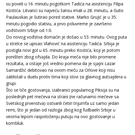
su poveli u 16. minutu pogotkom Tadića na asistenciju Filipa
Kostića. Litvanci su najveću šansu imali u 28. minutu, a Gutis
Paulauskas je šutirao pored stative. Marko Grujić je u 35.
minutu pogodio stativu, a prvo poluvreme je završeno
vođstvom Srbije od 1:0.
Do novog vođstva domaćin je došao u 53. minutu. Ovog puta
u strelce se upisao Vlahović na asistenciju Tadića. Srbija je
postigla novi gol u 65. minutu preko Kostića, koji je potom
poništen zbog ofsajda. Do kraja meča nije bilo promene
rezultata, a ostaje još vredno pomena da je sjajni Lazar
Samardžić debitovao na ovom meču za Orlove koji nisu
zablistali u duelu protiv tima koji slovi za glavnog autsajdera u
grupi.
Što se tiče gostovanja, izabranici popularnog Piksija su na
poslednjih pet mečeva na strani (ne računamo mečeve sa
Svetskog prvenstva) ostvarili četiri trijumfa uz samo jedan
remi, što je jedan od razloga zbog kog fudbaelri Srbije u
veoma lepom raspoloženju putuju na ovo gostovanje u
komšiluk.