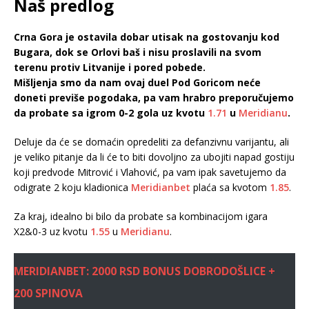
Naš predlog
Crna Gora je ostavila dobar utisak na gostovanju kod
Bugara, dok se Orlovi baš i nisu proslavili na svom
terenu protiv Litvanije i pored pobede.
Mišljenja smo da nam ovaj duel Pod Goricom neće
doneti previše pogodaka, pa vam hrabro preporučujemo
da probate sa igrom 0-2 gola uz kvotu
1.71
u
Meridianu
.
Deluje da će se domaćin opredeliti za defanzivnu varijantu, ali
je veliko pitanje da li će to biti dovoljno za ubojiti napad gostiju
koji predvode Mitrović i Vlahović, pa vam ipak savetujemo da
odigrate 2 koju kladionica
Meridianbet
plaća sa kvotom
1.85
.
Za kraj, idealno bi bilo da probate sa kombinacijom igara
X2&0-3 uz kvotu
1.55
u
Meridianu
.
MERIDIANBET: 2000 RSD BONUS DOBRODOŠLICE +
200 SPINOVA