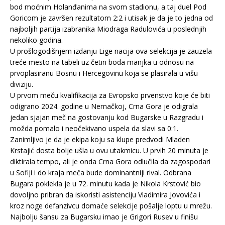
bod moćnim Holanđanima na svom stadionu, a taj duel Pod
Goricom je završen rezultatom 2:2 i utisak je da je to jedna od
najboljih partija izabranika Miodraga Radulovića u poslednjih
nekoliko godina.
U prošlogodišnjem izdanju Lige nacija ova selekcija je zauzela
treće mesto na tabeli uz četiri boda manjka u odnosu na
prvoplasiranu Bosnu i Hercegovinu koja se plasirala u višu
diviziju.
U prvom meču kvalifikacija za Evropsko prvenstvo koje će biti
odigrano 2024. godine u Nemačkoj, Crna Gora je odigrala
jedan sjajan meč na gostovanju kod Bugarske u Razgradu i
možda pomalo i neočekivano uspela da slavi sa 0:1.
Zanimljivo je da je ekipa koju sa klupe predvodi Mladen
Krstajić dosta bolje ušla u ovu utakmicu. U prvih 20 minuta je
diktirala tempo, ali je onda Crna Gora odlučila da zagospodari
u Sofiji i do kraja meča bude dominantniji rival. Odbrana
Bugara poklekla je u 72. minutu kada je Nikola Krstović bio
dovoljno pribran da iskoristi asistenciju Vladimira Jovovića i
kroz noge defanzivcu domaće selekcije pošalje loptu u mrežu.
Najbolju šansu za Bugarsku imao je Grigori Rusev u finišu