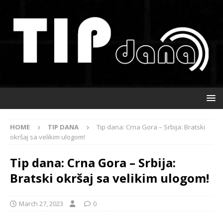
HOME
TIP DANA
Tip dana: Crna Gora – Srbija: Bratski
okršaj sa velikim ulogom!
Tip dana: Crna Gora – Srbija:
Bratski okršaj sa velikim ulogom!
March 27, 2023
0