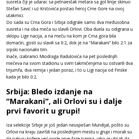
susreta čiji je udarac sa petnaestak metara sa gol linije skinuo
Stefan Savić i uz Krstovića postao heroj Crne Gore na ovoj
utakmici.
Do sada su Crna Gora i Srbija odigrale samo dva međusobna
susreta i na oba meča su slavili Orlovi. Oba duela su odigrana u
sklopu Lige nacija, a na meču na kom je Crna gora bila
domaćin, gosti su slavili sa 0:2, dok je na “Marakani” bilo 2:1 za
srpski nacionalni tim.
Inače, izabranici Miodraga Radulovića na pet poslednjih
mečeva na svom stadionu u svim takmičenjima su ostvarili dva
trijumfa, dva remija i jedan poraz, i to u Ligi nacija od Finske
kada je bilo 0:2.
Srbija: Bledo izdanje na
“Marakani”, ali Orlovi su i dalje
prvi favorit u grupi!
Iza selekcije Srbije je još jedan neuspešan Mundijal, pošto su
Orlovi na kraju završili na poslednjem mestu u grupi i morali su
da pakuju kofere već posle prve faze turnira, iako je utisak da