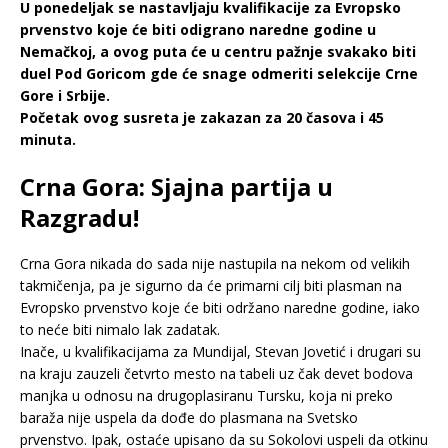
U ponedeljak se nastavljaju kvalifikacije za Evropsko
prvenstvo koje će biti odigrano naredne godine u
Nemačkoj, a ovog puta će u centru pažnje svakako biti
duel Pod Goricom gde će snage odmeriti selekcije Crne
Gore i Srbije.
Početak ovog susreta je zakazan za 20 časova i 45
minuta.
Crna Gora: Sjajna partija u
Razgradu!
Crna Gora nikada do sada nije nastupila na nekom od velikih
takmičenja, pa je sigurno da će primarni cilj biti plasman na
Evropsko prvenstvo koje će biti održano naredne godine, iako
to neće biti nimalo lak zadatak.
Inače, u kvalifikacijama za Mundijal, Stevan Jovetić i drugari su
na kraju zauzeli četvrto mesto na tabeli uz čak devet bodova
manjka u odnosu na drugoplasiranu Tursku, koja ni preko
baraža nije uspela da dođe do plasmana na Svetsko
prvenstvo. Ipak, ostaće upisano da su Sokolovi uspeli da otkinu