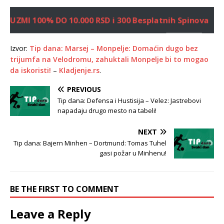
UZMI 100% DO 10.000 RSD i 300 Besplatnih Spinova
Izvor:
Tip dana: Marsej – Monpelje: Domaćin dugo bez
trijumfa na Velodromu, zahuktali Monpelje bi to mogao
da iskoristi!
–
Kladjenje.rs
.
PREVIOUS
Tip dana: Defensa i Hustisija – Velez: Jastrebovi
napadaju drugo mesto na tabeli!
NEXT
Tip dana: Bajern Minhen – Dortmund: Tomas Tuhel
gasi požar u Minhenu!
BE THE FIRST TO COMMENT
Leave a Reply