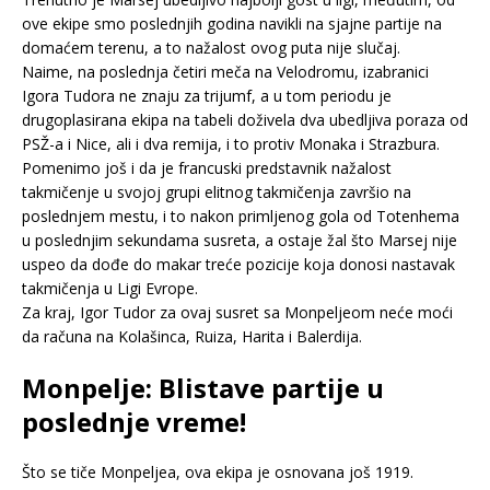
ove ekipe smo poslednjih godina navikli na sjajne partije na
domaćem terenu, a to nažalost ovog puta nije slučaj.
Naime, na poslednja četiri meča na Velodromu, izabranici
Igora Tudora ne znaju za trijumf, a u tom periodu je
drugoplasirana ekipa na tabeli doživela dva ubedljiva poraza od
PSŽ-a i Nice, ali i dva remija, i to protiv Monaka i Strazbura.
Pomenimo još i da je francuski predstavnik nažalost
takmičenje u svojoj grupi elitnog takmičenja završio na
poslednjem mestu, i to nakon primljenog gola od Totenhema
u poslednjim sekundama susreta, a ostaje žal što Marsej nije
uspeo da dođe do makar treće pozicije koja donosi nastavak
takmičenja u Ligi Evrope.
Za kraj, Igor Tudor za ovaj susret sa Monpeljeom neće moći
da računa na Kolašinca, Ruiza, Harita i Balerdija.
Monpelje: Blistave partije u
poslednje vreme!
Što se tiče Monpeljea, ova ekipa je osnovana još 1919.