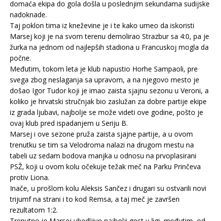
domaća ekipa do gola došla u poslednjim sekundama sudijske
nadoknade.
Taj poklon tima iz kneževine je i te kako umeo da iskoristi
Marsej koji je na svom terenu demolirao Strazbur sa 4:0, pa je
žurka na jednom od najlepših stadiona u Francuskoj mogla da
počne.
Međutim, tokom leta je klub napustio Horhe Sampaoli, pre
svega zbog neslaganja sa upravom, a na njegovo mesto je
došao Igor Tudor koji je imao zaista sjajnu sezonu u Veroni, a
koliko je hrvatski stručnjak bio zaslužan za dobre partije ekipe
iz grada ljubavi, najbolje se može videti ove godine, pošto je
ovaj klub pred ispadanjem u Seriju B.
Marsej i ove sezone pruža zaista sjajne partije, a u ovom
trenutku se tim sa Velodroma nalazi na drugom mestu na
tabeli uz sedam bodova manjka u odnosu na prvoplasirani
PSŽ, koji u ovom kolu očekuje težak meč na Parku Prinčeva
protiv Liona.
Inače, u prošlom kolu Aleksis Sančez i drugari su ostvarili novi
trijumf na strani i to kod Remsa, a taj meč je završen
rezultatom 1:2.
Trenutno je Marsej ubedljivo najbolji gost u ligi, međutim, od