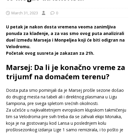
March 31, 2023
0
U petak je nakon dosta vremena veoma zanimljiva
ponuda za klađenje, a za vas smo ovog puta analizirali
duel između Marseja i Monpeljea koji će biti odigran na
Velodromu.
Početak ovog susreta je zakazan za 21h.
Marsej: Da li je konačno vreme za
trijumf na domaćem terenu?
Dosta puta smo pominjali da je Marsej prošle sezone došao
do drugog mesta na tabeli ali i direktnog plasmana u Ligu
šampiona, pre svega spletom srećnih okolnosti.
Za učešće u najkvalitetnijem evropskom klupskom takmičenju
tim sa Velodroma pre svih treba da se zahvali ekipi Monaka,
koja je na gostovanju kod Lansa u poslednjem kolu
prošlosezonkog izdanja Lige 1 samo remizirala, i to pošto je