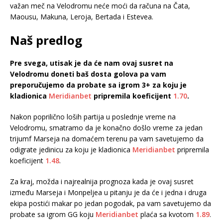
važan meč na Velodromu neće moći da računa na Čata,
Maousu, Makuna, Leroja, Bertada i Estevea.
Naš predlog
Pre svega, utisak je da će nam ovaj susret na
Velodromu doneti baš dosta golova pa vam
preporučujemo da probate sa igrom 3+ za koju je
kladionica
Meridianbet
pripremila koeficijent
1.70
.
Nakon poprilično loših partija u poslednje vreme na
Velodromu, smatramo da je konačno došlo vreme za jedan
trijumf Marseja na domaćem terenu pa vam savetujemo da
odigrate jedinicu za koju je kladionica
Meridianbet
pripremila
koeficijent
1.48
.
Za kraj, možda i najrealnija prognoza kada je ovaj susret
između Marseja i Monpeljea u pitanju je da će i jedna i druga
ekipa postići makar po jedan pogodak, pa vam savetujemo da
probate sa igrom GG koju
Meridianbet
plaća sa kvotom
1.89
.