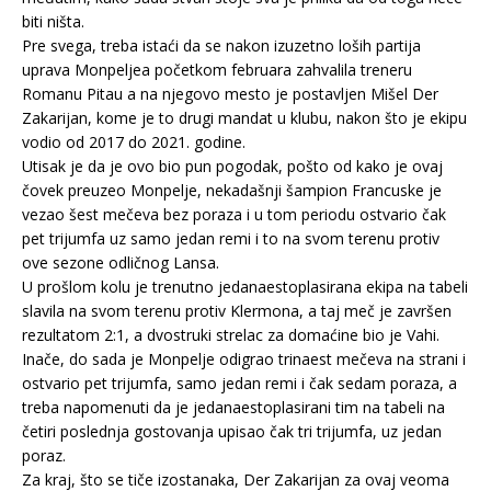
biti ništa.
Pre svega, treba istaći da se nakon izuzetno loših partija
uprava Monpeljea početkom februara zahvalila treneru
Romanu Pitau a na njegovo mesto je postavljen Mišel Der
Zakarijan, kome je to drugi mandat u klubu, nakon što je ekipu
vodio od 2017 do 2021. godine.
Utisak je da je ovo bio pun pogodak, pošto od kako je ovaj
čovek preuzeo Monpelje, nekadašnji šampion Francuske je
vezao šest mečeva bez poraza i u tom periodu ostvario čak
pet trijumfa uz samo jedan remi i to na svom terenu protiv
ove sezone odličnog Lansa.
U prošlom kolu je trenutno jedanaestoplasirana ekipa na tabeli
slavila na svom terenu protiv Klermona, a taj meč je završen
rezultatom 2:1, a dvostruki strelac za domaćine bio je Vahi.
Inače, do sada je Monpelje odigrao trinaest mečeva na strani i
ostvario pet trijumfa, samo jedan remi i čak sedam poraza, a
treba napomenuti da je jedanaestoplasirani tim na tabeli na
četiri poslednja gostovanja upisao čak tri trijumfa, uz jedan
poraz.
Za kraj, što se tiče izostanaka, Der Zakarijan za ovaj veoma