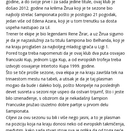
godine, a do svoje prve i za sada jedine titule, ovaj klub je
došao 2012. godine na krilima Žirua koji je te sezone bio
najbolji strelac šampionata pošto je postigao 21 pogodak,
jedan više od Edena Azara, koji je u tom trenutku sa dosta
uspeha nastupao za Lil.
Trener te ekipe je bio legendarni Rene Žirar, a uz Žirua sigurno
je da je najzaslužniji za tu titulu šampiona bio Belhanda, koji je
na kraju proglašen za najboljeg mladog igrača u Ligi 1.
Pored toga treba napomenuti da je ovaj klub dva puta osvajao
francuski Kup, jednom Liga Kup, a od evropskih trofeja treba
izdvojiti osvajanje Intertoto Kupa 1999. godine.
Što se tiče prošle sezone, ova ekipa je na kraju završila tek na
trinaestom mestu na tabeli, a utisak je da je taj plasman
mogao da bude i daleko bolji, pošto Monpelje na poslednjih
devet susreta u sezoni nije uspeo da ostvari trijumf, što i jeste
bilo iznenađenje, s obzirom da je nekadašnji šampion
Francuske pružao izuzetno dobre partije u prvom delu
šampionata.
Ciljevi za ovu sezonu su bili i više nego jasni, a to je plasman
na poziciju koja na kraju donosi neko od evropskih takmičenja,
međutim, kako sada stvari stoje sva je prilika da od toga neće