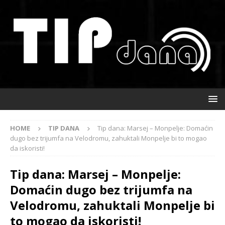
HOME
TIP DANA
Tip dana: Marsej – Monpelje: Domaćin
dugo bez trijumfa na Velodromu, zahuktali Monpelje bi to mogao
da iskoristi!
Tip dana: Marsej – Monpelje:
Domaćin dugo bez trijumfa na
Velodromu, zahuktali Monpelje bi
to mogao da iskoristi!