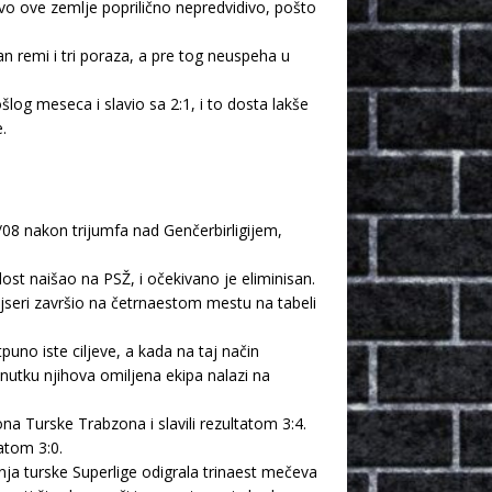
o ove zemlje poprilično nepredvidivo, pošto
n remi i tri poraza, a pre tog neuspeha u
šlog meseca i slavio sa 2:1, i to dosta lakše
.
/08 nakon trijumfa nad Genčerbirligijem,
ost naišao na PSŽ, i očekivano je eliminisan.
ajseri završio na četrnaestom mestu na tabeli
tpuno iste ciljeve, a kada na taj način
nutku njihova omiljena ekipa nalazi na
 Turske Trabzona i slavili rezultatom 3:4.
atom 3:0.
nja turske Superlige odigrala trinaest mečeva