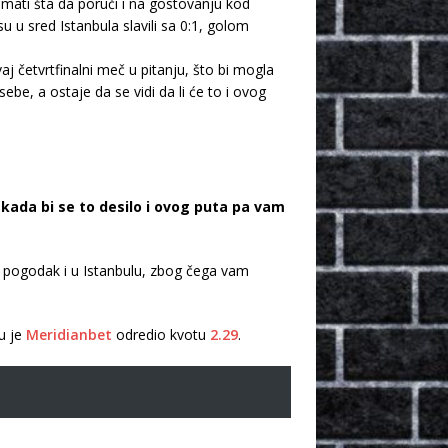
 imati šta da poruči i na gostovanju kod
 u sred Istanbula slavili sa 0:1, golom
 četvrtfinalni meč u pitanju, što bi mogla
ebe, a ostaje da se vidi da li će to i ovog
 kada bi se to desilo i ovog puta pa vam
n pogodak i u Istanbulu, zbog čega vam
ju je
Meridianbet
odredio kvotu
2.29
.