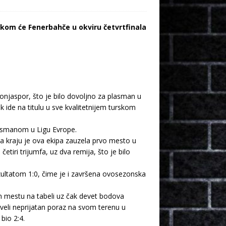
u kom će Fenerbahče u okviru četvrtfinala
onjaspor, što je bilo dovoljno za plasman u
ek ide na titulu u sve kvalitetnijem turskom
plasmanom u Ligu Evrope.
a kraju je ova ekipa zauzela prvo mesto u
tiri trijumfa, uz dva remija, što je bilo
ezultatom 1:0, čime je i završena ovosezonska
om mestu na tabeli uz čak devet bodova
iveli neprijatan poraz na svom terenu u
bio 2:4.