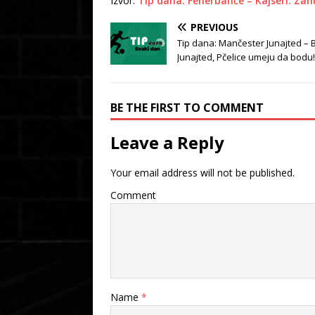
Izvor:
Tip dana: Fenerbahče – Kajseri: Zahu
PREVIOUS
Tip dana: Mančester Junajted – B
Junajted, Pčelice umeju da bodu!
BE THE FIRST TO COMMENT
Leave a Reply
Your email address will not be published.
Comment
Name
*