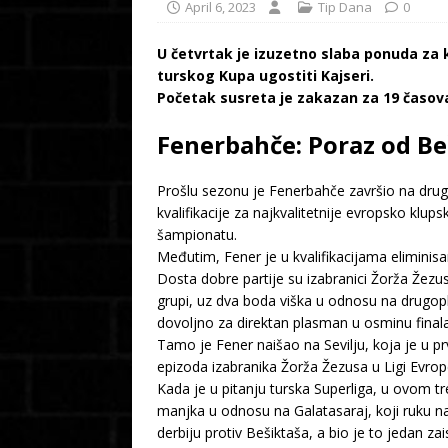
April 6, 2023
Tip Dana
0
U četvrtak je izuzetno slaba ponuda za k
turskog Kupa ugostiti Kajseri.
Početak susreta je zakazan za 19 časova
Fenerbahče: Poraz od Be
Prošlu sezonu je Fenerbahče završio na drug
kvalifikacije za najkvalitetnije evropsko klups
šampionatu.
Međutim, Fener je u kvalifikacijama eliminis
Dosta dobre partije su izabranici Žorža Žez
grupi, uz dva boda viška u odnosu na drugoplas
dovoljno za direktan plasman u osminu finala
Tamo je Fener naišao na Sevilju, koja je u pr
epizoda izabranika Žorža Žezusa u Ligi Evrop
Kada je u pitanju turska Superliga, u ovom t
manjka u odnosu na Galatasaraj, koji ruku na
derbiju protiv Bešiktaša, a bio je to jedan za