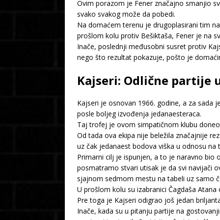
Ovim porazom je Fener značajno smanjio svoj
svako svakog može da pobedi.
Na domaćem terenu je drugoplasirani tim na t
prošlom kolu protiv Bešiktaša, Fener je na s
Inače, poslednji međusobni susret protiv Kajs
nego što rezultat pokazuje, pošto je domać
Kajseri: Odlične partije
Kajseri je osnovan 1966. godine, a za sada j
posle boljeg izvođenja jedanaesteraca.
Taj trofej je ovom simpatičnom klubu doneo pl
Od tada ova ekipa nije beležila značajnije re
uz čak jedanaest bodova viška u odnosu na tim
Primarni cilj je ispunjen, a to je naravno bio
posmatramo stvari utisak je da svi navijači 
sjajnom sedmom mestu na tabeli uz samo čet
U prošlom kolu su izabranici Čagdaša Atana 
Pre toga je Kajseri odigrao još jedan briljan
Inače, kada su u pitanju partije na gostovanj