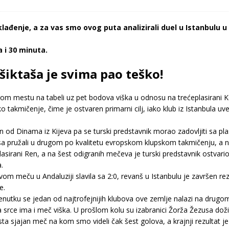
lađenje, a za vas smo ovog puta analizirali duel u Istanbulu 
 i 30 minuta.
šiktaša je svima pao teško!
om mestu na tabeli uz pet bodova viška u odnosu na trećeplasirani K
ko takmičenje, čime je ostvaren primarni cilj, iako klub iz Istanbula uv
an od Dinama iz Kijeva pa se turski predstavnik morao zadovljiti sa 
usa pružali u drugom po kvalitetu evropskom klupskom takmičenju, a n
irani Ren, a na šest odigranih mečeva je turski predstavnik ostvario če
.
vom meču u Andaluziji slavila sa 2:0, revanš u Istanbulu je završen r
e.
renutku se jedan od najtrofejnijih klubova ove zemlje nalazi na drug
 srce ima i meč viška. U prošlom kolu su izabranici Žorža Žezusa dož
ista sjajan meč na kom smo videli čak šest golova, a krajnji rezultat je 