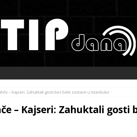
hče – Kajseri: Zahuktali gosti bez bele zastave u Istanbulu!
e – Kajseri: Zahuktali gosti 