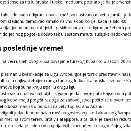
e šanse za titulu prvaka Turske, međutim, poznato je da je prvenstv
abeli do sada odigrao trinaest mečeva i ostvario devet trijumfa, jeda
vom stadionu demolirao nimalo naivnu ekipu Konje, kada je bilo 4:0.
erija, jedan od najtrofejnijih turskih klubova je odigrao početkom pro
in do jedinog pogotka došao tek u šestom minutu sudijske nadoknade
 u poslednje vreme!
e najveći uspeh ovog kluba osvajanje turskog Kupa i to u sezoni 2007
asman u kvalifikacije za Ligu Evrope, gde je turski predstavnik nažal
zultate u najkvalitetnijem rangu turskog fudbala, a prošlu sezonu je K
ove koji su na kraju ispali u drugu ligu.
 opstanak u društvu najboljih i sigurno je da i ovog puta Kajseri ima po
ovog kluba imaju pregršt razloga za zadovoljstvo, pošto se u ovom tre
iri boda manjka u odnosu na četvrtoplasiranu Adanu.
odigrali jedan fenomenalan meč na gostovanju kod aktuelnog šampiona
tan meč na svom terenu protiv Hatajspora, a taj duel je završen rezult
ima, do sada je jedno od najprijatnijih iznenađenja ovogodišnjeg izda