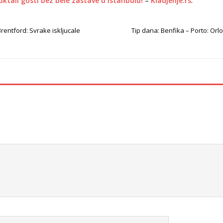
ktali gosti bez bele zastave u Istanbulu!
–
Kladjenje.rs
.
rentford: Svrake iskljucale
Tip dana: Benfika – Porto: Orl