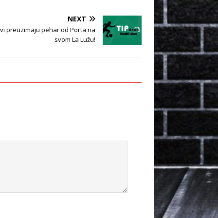
NEXT
ovi preuzimaju pehar od Porta na
svom La Lužu!