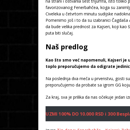
na strani i ostvarila šest trijumfa, isto tol
favorizovanog Fenerbahčea, koga su zanimljivo
Civeleka u četvrtom minutu sudijske nadokn
Pomenimo još i to da su izabranici Čagdaša A
da bude velika prednost za Kajseri, koji kao š
puta biti slučaj.
Naš predlog
Kao što smo već napomenuli, Kajseri je u
toplo preporučujemo da odigrate jedinic
Na poslednja dva meča u prvenstvu, gosti su
preporučujemo da probate sa igrom GG koju
Za kraj, sva je prilika da nas očekuje jedan i
UZMI 100% DO 10.000 RSD i 300 Bespl