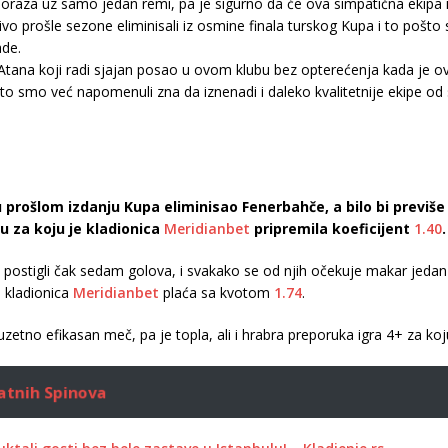
iko poraza uz samo jedan remi, pa je sigurno da će ova simpatična ekipa
 prošle sezone eliminisali iz osmine finala turskog Kupa i to pošto su
ade.
tana koji radi sjajan posao u ovom klubu bez opterećenja kada je ovaj
to smo već napomenuli zna da iznenadi i daleko kvalitetnije ekipe od s
 prošlom izdanju Kupa eliminisao Fenerbahče, a bilo bi previše
u za koju je kladionica
Meridianbet
pripremila koeficijent
1.40
.
 postigli čak sedam golova, i svakako se od njih očekuje makar jeda
 kladionica
Meridianbet
plaća sa kvotom
1.74
.
zuzetno efikasan meč, pa je topla, ali i hrabra preporuka igra 4+ za ko
atnih Spinova