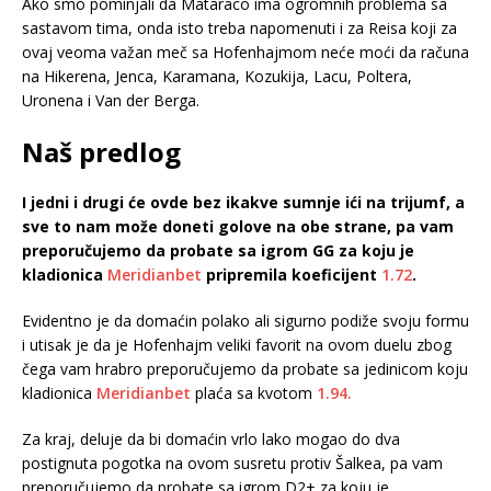
Ako smo pominjali da Mataraco ima ogromnih problema sa
sastavom tima, onda isto treba napomenuti i za Reisa koji za
ovaj veoma važan meč sa Hofenhajmom neće moći da računa
na Hikerena, Jenca, Karamana, Kozukija, Lacu, Poltera,
Uronena i Van der Berga.
Naš predlog
I jedni i drugi će ovde bez ikakve sumnje ići na trijumf, a
sve to nam može doneti golove na obe strane, pa vam
preporučujemo da probate sa igrom GG za koju je
kladionica
Meridianbet
pripremila koeficijent
1.72
.
Evidentno je da domaćin polako ali sigurno podiže svoju formu
i utisak je da je Hofenhajm veliki favorit na ovom duelu zbog
čega vam hrabro preporučujemo da probate sa jedinicom koju
kladionica
Meridianbet
plaća sa kvotom
1.94.
Za kraj, deluje da bi domaćin vrlo lako mogao do dva
postignuta pogotka na ovom susretu protiv Šalkea, pa vam
preporučujemo da probate sa igrom D2+ za koju je