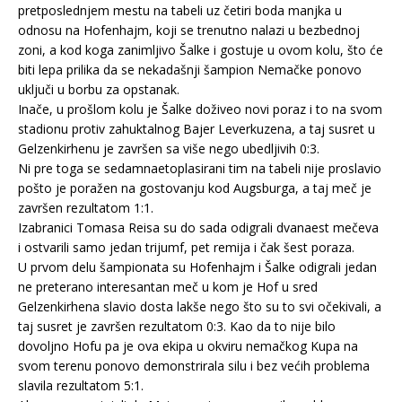
pretposlednjem mestu na tabeli uz četiri boda manjka u
odnosu na Hofenhajm, koji se trenutno nalazi u bezbednoj
zoni, a kod koga zanimljivo Šalke i gostuje u ovom kolu, što će
biti lepa prilika da se nekadašnji šampion Nemačke ponovo
uključi u borbu za opstanak.
Inače, u prošlom kolu je Šalke doživeo novi poraz i to na svom
stadionu protiv zahuktalnog Bajer Leverkuzena, a taj susret u
Gelzenkirhenu je završen sa više nego ubedljivih 0:3.
Ni pre toga se sedamnaetoplasirani tim na tabeli nije proslavio
pošto je poražen na gostovanju kod Augsburga, a taj meč je
završen rezultatom 1:1.
Izabranici Tomasa Reisa su do sada odigrali dvanaest mečeva
i ostvarili samo jedan trijumf, pet remija i čak šest poraza.
U prvom delu šampionata su Hofenhajm i Šalke odigrali jedan
ne preterano interesantan meč u kom je Hof u sred
Gelzenkirhena slavio dosta lakše nego što su to svi očekivali, a
taj susret je završen rezultatom 0:3. Kao da to nije bilo
dovoljno Hofu pa je ova ekipa u okviru nemačkog Kupa na
svom terenu ponovo demonstrirala silu i bez većih problema
slavila rezultatom 5:1.