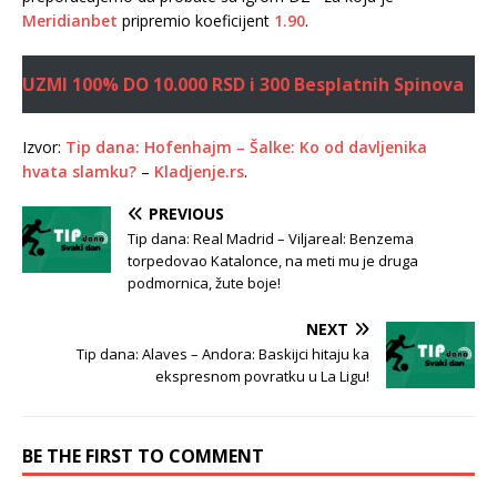
Meridianbet
pripremio koeficijent
1.90
.
UZMI 100% DO 10.000 RSD i 300 Besplatnih Spinova
Izvor:
Tip dana: Hofenhajm – Šalke: Ko od davljenika
hvata slamku?
–
Kladjenje.rs
.
PREVIOUS
Tip dana: Real Madrid – Viljareal: Benzema
torpedovao Katalonce, na meti mu je druga
podmornica, žute boje!
NEXT
Tip dana: Alaves – Andora: Baskijci hitaju ka
ekspresnom povratku u La Ligu!
BE THE FIRST TO COMMENT