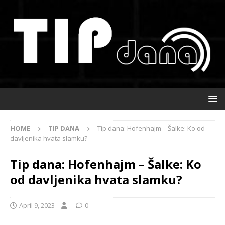
HOME
TIP DANA
Tip dana: Hofenhajm – Šalke: Ko od
davljenika hvata slamku?
Tip dana: Hofenhajm – Šalke: Ko
od davljenika hvata slamku?
April 9, 2023
0