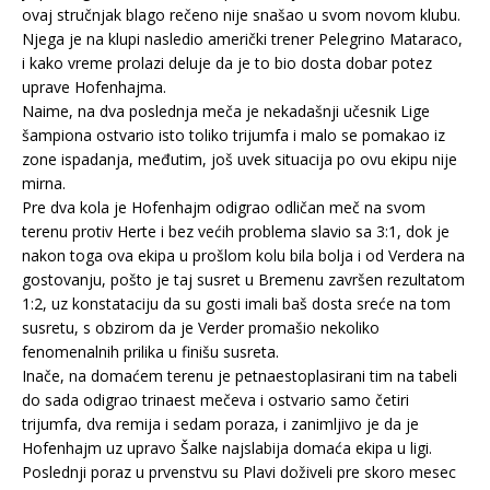
ovaj stručnjak blago rečeno nije snašao u svom novom klubu.
Njega je na klupi nasledio američki trener Pelegrino Mataraco,
i kako vreme prolazi deluje da je to bio dosta dobar potez
uprave Hofenhajma.
Naime, na dva poslednja meča je nekadašnji učesnik Lige
šampiona ostvario isto toliko trijumfa i malo se pomakao iz
zone ispadanja, međutim, još uvek situacija po ovu ekipu nije
mirna.
Pre dva kola je Hofenhajm odigrao odličan meč na svom
terenu protiv Herte i bez većih problema slavio sa 3:1, dok je
nakon toga ova ekipa u prošlom kolu bila bolja i od Verdera na
gostovanju, pošto je taj susret u Bremenu završen rezultatom
1:2, uz konstataciju da su gosti imali baš dosta sreće na tom
susretu, s obzirom da je Verder promašio nekoliko
fenomenalnih prilika u finišu susreta.
Inače, na domaćem terenu je petnaestoplasirani tim na tabeli
do sada odigrao trinaest mečeva i ostvario samo četiri
trijumfa, dva remija i sedam poraza, i zanimljivo je da je
Hofenhajm uz upravo Šalke najslabija domaća ekipa u ligi.
Poslednji poraz u prvenstvu su Plavi doživeli pre skoro mesec