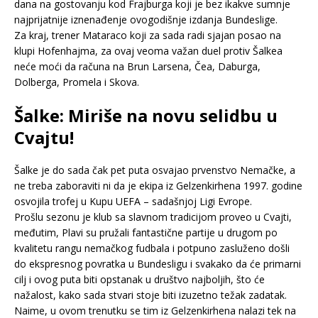
dana na gostovanju kod Frajburga koji je bez ikakve sumnje
najprijatnije iznenađenje ovogodišnje izdanja Bundeslige.
Za kraj, trener Mataraco koji za sada radi sjajan posao na
klupi Hofenhajma, za ovaj veoma važan duel protiv Šalkea
neće moći da računa na Brun Larsena, Čea, Daburga,
Dolberga, Promela i Skova.
Šalke: Miriše na novu selidbu u
Cvajtu!
Šalke je do sada čak pet puta osvajao prvenstvo Nemačke, a
ne treba zaboraviti ni da je ekipa iz Gelzenkirhena 1997. godine
osvojila trofej u Kupu UEFA – sadašnjoj Ligi Evrope.
Prošlu sezonu je klub sa slavnom tradicijom proveo u Cvajti,
međutim, Plavi su pružali fantastične partije u drugom po
kvalitetu rangu nemačkog fudbala i potpuno zasluženo došli
do ekspresnog povratka u Bundesligu i svakako da će primarni
cilj i ovog puta biti opstanak u društvo najboljih, što će
nažalost, kako sada stvari stoje biti izuzetno težak zadatak.
Naime, u ovom trenutku se tim iz Gelzenkirhena nalazi tek na