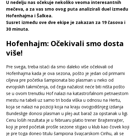
U nedelju nas očekuje nekoliko veoma interesantnih
mečeva, a za vas smo ovog puta analizirali duel između
Hofenhajma i Šalkea.
Susret između ove dve ekipe je zakazan za 19 časova i
30 minuta.
Hofenhajm: Očekivali smo dosta
više!
Pre svega, treba istaći da smo daleko više očekivali od
Hofenhajma kada je ova sezona, pošto je jedan od primarni
ciljeva pre početka šampionata bio plasman u neko od
evropskih takmičenja, od čega nažalost neće biti ništa pošto
se u ovom trenutku Hof nalazi na katastrofalnom petnaestom
mestu na tabeli uz samo tri boda viška u odnosu na Hertu,
koja se nalazi na poziciji koja na kraju ovogodišnjeg izdanja
Bundeslige donosi plasman u plej-aut baraž za opstanak u ligi.
Cenu loših rezultata je u februaru platio trener Brajtenrajter,
koji je pred početak prošle sezone stigao u klub kao čovek koji
je pre toga doneo titulu šampiona švajcarskom Cirihu, ali se