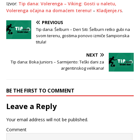
Izvor:
Tip dana: Volerenga – Viking: Gosti u naletu,
Volerenga očajna na domaćem terenu!
–
Kladjenje.rs
.
PREVIOUS
Tip dana: Šelburn – Deri Siti: Šelburn retko gubi na
svom terenu, gostima ponovo izmiče šampionska
titula!
NEXT
Tip dana: Boka Juniors – Sarmijento: Teški dani za
argentinskog velikana!
BE THE FIRST TO COMMENT
Leave a Reply
Your email address will not be published.
Comment