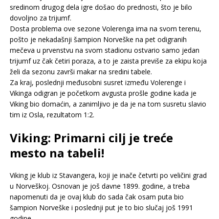
sredinom drugog dela igre došao do prednosti, što je bilo
dovoljno za trijumf.
Dosta problema ove sezone Volerenga ima na svom terenu,
pošto je nekadašnji šampion Norveške na pet odigranih
mečeva u prvenstvu na svom stadionu ostvario samo jedan
trijumf uz čak četiri poraza, a to je zaista previše za ekipu koja
želi da sezonu završi makar na sredini tabele.
Za kraj, poslednji međusobni susret između Volerenge i
Vikinga odigran je početkom avgusta prošle godine kada je
Viking bio domaćin, a zanimljivo je da je na tom susretu slavio
tim iz Osla, rezultatom 1:2.
Viking: Primarni cilj je treće
mesto na tabeli!
Viking je klub iz Stavangera, koji je inače četvrti po veličini grad
u Norveškoj. Osnovan je još davne 1899. godine, a treba
napomenuti da je ovaj klub do sada čak osam puta bio
šampion Norveške i poslednji put je to bio slučaj još 1991
godine.