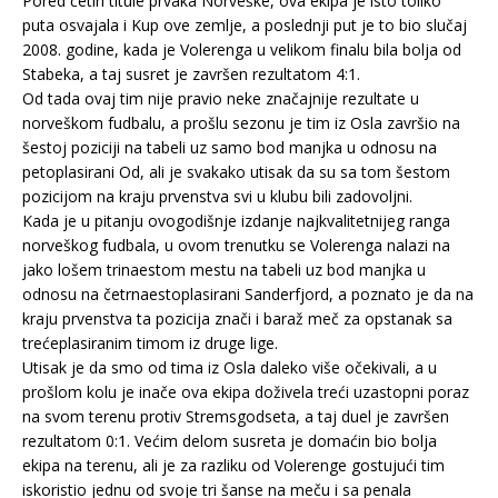
Pored četiri titule prvaka Norveške, ova ekipa je isto toliko
puta osvajala i Kup ove zemlje, a poslednji put je to bio slučaj
2008. godine, kada je Volerenga u velikom finalu bila bolja od
Stabeka, a taj susret je završen rezultatom 4:1.
Od tada ovaj tim nije pravio neke značajnije rezultate u
norveškom fudbalu, a prošlu sezonu je tim iz Osla završio na
šestoj poziciji na tabeli uz samo bod manjka u odnosu na
petoplasirani Od, ali je svakako utisak da su sa tom šestom
pozicijom na kraju prvenstva svi u klubu bili zadovoljni.
Kada je u pitanju ovogodišnje izdanje najkvalitetnijeg ranga
norveškog fudbala, u ovom trenutku se Volerenga nalazi na
jako lošem trinaestom mestu na tabeli uz bod manjka u
odnosu na četrnaestoplasirani Sanderfjord, a poznato je da na
kraju prvenstva ta pozicija znači i baraž meč za opstanak sa
trećeplasiranim timom iz druge lige.
Utisak je da smo od tima iz Osla daleko više očekivali, a u
prošlom kolu je inače ova ekipa doživela treći uzastopni poraz
na svom terenu protiv Stremsgodseta, a taj duel je završen
rezultatom 0:1. Većim delom susreta je domaćin bio bolja
ekipa na terenu, ali je za razliku od Volerenge gostujući tim
iskoristio jednu od svoje tri šanse na meču i sa penala