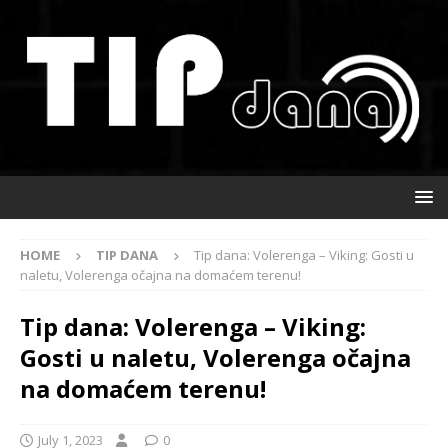
HOME
TIP DANA
Tip dana: Volerenga – Viking: Gosti u
naletu, Volerenga očajna na domaćem terenu!
Tip dana: Volerenga – Viking:
Gosti u naletu, Volerenga očajna
na domaćem terenu!
July 1, 2023
0