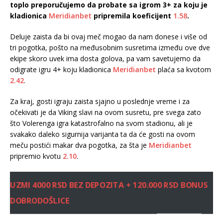
toplo preporučujemo da probate sa igrom 3+ za koju je
kladionica
Meridianbet
pripremila koeficijent
1.58
.
Deluje zaista da bi ovaj meč mogao da nam donese i više od
tri pogotka, pošto na međusobnim susretima između ove dve
ekipe skoro uvek ima dosta golova, pa vam savetujemo da
odigrate igru 4+ koju kladionica
Meridianbet
plaća sa kvotom
2.42
.
Za kraj, gosti igraju zaista sjajno u poslednje vreme i za
očekivati je da Viking slavi na ovom susretu, pre svega zato
što Volerenga igra katastrofalno na svom stadionu, ali je
svakako daleko sigurnija varijanta ta da će gosti na ovom
meču postići makar dva pogotka, za šta je
Meridianbet
pripremio kvotu
2.10
.
UZMI 4000 RSD BEZ DEPOZITA + 120.000 RSD BONUS
DOBRODOŠLICE