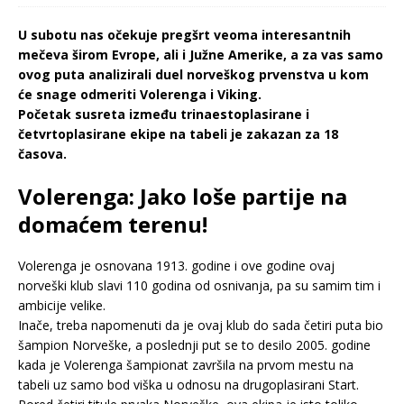
U subotu nas očekuje pregšrt veoma interesantnih
mečeva širom Evrope, ali i Južne Amerike, a za vas samo
ovog puta analizirali duel norveškog prvenstva u kom
će snage odmeriti Volerenga i Viking.
Početak susreta između trinaestoplasirane i
četvrtoplasirane ekipe na tabeli je zakazan za 18
časova.
Volerenga: Jako loše partije na
domaćem terenu!
Volerenga je osnovana 1913. godine i ove godine ovaj
norveški klub slavi 110 godina od osnivanja, pa su samim tim i
ambicije velike.
Inače, treba napomenuti da je ovaj klub do sada četiri puta bio
šampion Norveške, a poslednji put se to desilo 2005. godine
kada je Volerenga šampionat završila na prvom mestu na
tabeli uz samo bod viška u odnosu na drugoplasirani Start.