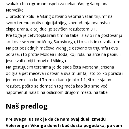
svakako bio ogroman uspeh za nekadašnjeg šampiona
Norveške.
U prošlom kolu je Viking ostvario veoma važan trijumf na
svom terenu protiv najprijatnijeg iznenađenja prvenstva –
ekipe Brana, a taj duel je završen rezultatom 3:1.
Pre toga je četvrtoplasirani tim na tabeli slavio i na gostovanju
kod ove sezone odličnog Sarpsborga, i to sa istim rezultatom.
Na pet poslednjih mečeva Viking je ostvario tri trijumfa i dva
poraza, i to protiv Moldea i Boda, koji ruku na srce na papiru i
jesu kvalitetniji timovi od Vikinga.
Na gostujućim terenima je do sada četa Mortena Jensena
odigrala pet mečeva i ostvarila dva trijumfa, isto toliko poraza i
jedan remi i to kod Tromza kada je bilo 1:1, što je sjajan
rezultat, pošto se domaćin tog meča kao što smo već
napomenuli nalazi na odličnom drugom mestu na tabeli.
Naš predlog
Pre svega, utisak je da će nam ovaj duel između
Volerenge i Vikinga doneti baš dosta pogodaka, pa vam