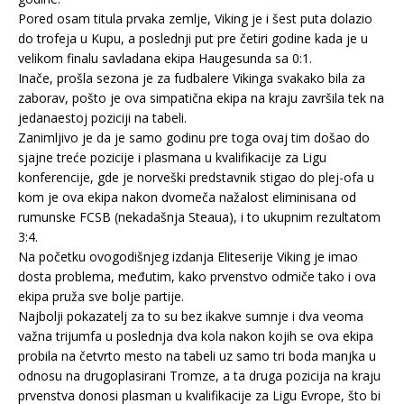
Pored osam titula prvaka zemlje, Viking je i šest puta dolazio
do trofeja u Kupu, a poslednji put pre četiri godine kada je u
velikom finalu savladana ekipa Haugesunda sa 0:1.
Inače, prošla sezona je za fudbalere Vikinga svakako bila za
zaborav, pošto je ova simpatična ekipa na kraju završila tek na
jedanaestoj poziciji na tabeli.
Zanimljivo je da je samo godinu pre toga ovaj tim došao do
sjajne treće pozicije i plasmana u kvalifikacije za Ligu
konferencije, gde je norveški predstavnik stigao do plej-ofa u
kom je ova ekipa nakon dvomeča nažalost eliminisana od
rumunske FCSB (nekadašnja Steaua), i to ukupnim rezultatom
3:4.
Na početku ovogodišnjeg izdanja Eliteserije Viking je imao
dosta problema, međutim, kako prvenstvo odmiče tako i ova
ekipa pruža sve bolje partije.
Najbolji pokazatelj za to su bez ikakve sumnje i dva veoma
važna trijumfa u poslednja dva kola nakon kojih se ova ekipa
probila na četvrto mesto na tabeli uz samo tri boda manjka u
odnosu na drugoplasirani Tromze, a ta druga pozicija na kraju
prvenstva donosi plasman u kvalifikacije za Ligu Evrope, što bi