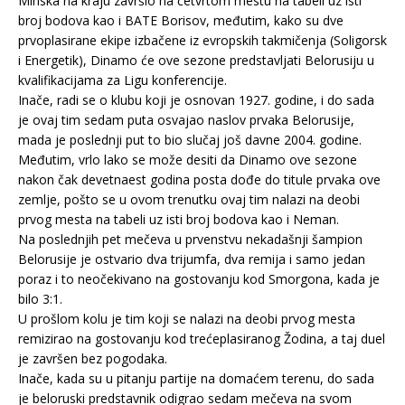
Minska na kraju završio na četvrtom mestu na tabeli uz isti
broj bodova kao i BATE Borisov, međutim, kako su dve
prvoplasirane ekipe izbačene iz evropskih takmičenja (Soligorsk
i Energetik), Dinamo će ove sezone predstavljati Belorusiju u
kvalifikacijama za Ligu konferencije.
Inače, radi se o klubu koji je osnovan 1927. godine, i do sada
je ovaj tim sedam puta osvajao naslov prvaka Belorusije,
mada je poslednji put to bio slučaj još davne 2004. godine.
Međutim, vrlo lako se može desiti da Dinamo ove sezone
nakon čak devetnaest godina posta dođe do titule prvaka ove
zemlje, pošto se u ovom trenutku ovaj tim nalazi na deobi
prvog mesta na tabeli uz isti broj bodova kao i Neman.
Na poslednjih pet mečeva u prvenstvu nekadašnji šampion
Belorusije je ostvario dva trijumfa, dva remija i samo jedan
poraz i to neočekivano na gostovanju kod Smorgona, kada je
bilo 3:1.
U prošlom kolu je tim koji se nalazi na deobi prvog mesta
remizirao na gostovanju kod trećeplasiranog Žodina, a taj duel
je završen bez pogodaka.
Inače, kada su u pitanju partije na domaćem terenu, do sada
je beloruski predstavnik odigrao sedam mečeva na svom