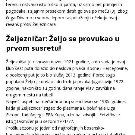
terenu i ostvario isto toliko trijumfa, uz samo pet primljenih
pogodaka, i sjajnim prosekom datih golova po meču (3), zbog
čega Dinamo u veoma lepom raspoloženju očekuju ovaj
revanš protiv Željezničara.
Željezničar: Željo se provukao u
prvom susretu!
Željezničar je osnovan davne 1921. godine, a do sada je ovaj
klub šest puta dolazio do naslova prvaka Bosne i Hercegovine,
a poslednji put je to bio slučaj 2013. godine. Pored toga
popularni Željo je došao i do trofeja prvaka Jugoslavije 1972.
godine, nakon što su godinu dana ranije Plavi završili na
drugom mestu na tabeli.
Najveći uspeh na međunarodnoj sceni desio se 1985. godine,
kada je Željezničar stigao do plasmana u polufinale Liga
Evrope, tadašnjeg UEFA Kupa, a treba izdvojiti i četvtfinale
istog takmičenja u sezoni 1971/72.
Prošlu sezonu je jedan od najtrofejnijih bosansko-
hercegovačkih klubova završio na trećem mestu na tabeli što