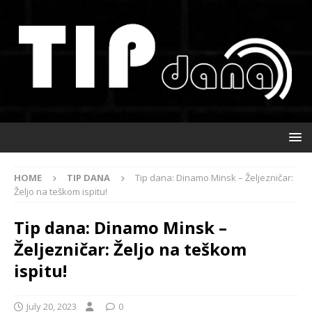
HOME
TIP DANA
Tip dana: Dinamo Minsk – Željezničar:
Željo na teškom ispitu!
Tip dana: Dinamo Minsk –
Željezničar: Željo na teškom
ispitu!
July 20, 2023
0