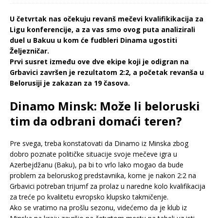
U četvrtak nas očekuju revanš mečevi kvalifikikacija za
Ligu konferencije, a za vas smo ovog puta analizirali
duel u Bakuu u kom će fudbleri Dinama ugostiti
Željezničar.
Prvi susret između ove dve ekipe koji je odigran na
Grbavici završen je rezultatom 2:2, a početak revanša u
Belorusiji je zakazan za 19 časova.
Dinamo Minsk: Može li beloruski
tim da odbrani domaći teren?
Pre svega, treba konstatovati da Dinamo iz Minska zbog
dobro poznate političke situacije svoje mečeve igra u
Azerbejdžanu (Baku), pa bi to vrlo lako mogao da bude
problem za beloruskog predstavnika, kome je nakon 2:2 na
Grbavici potreban trijumf za prolaz u naredne kolo kvalifikacija
za treće po kvalitetu evropsko klupsko takmičenje.
Ako se vratimo na prošlu sezonu, videćemo da je klub iz