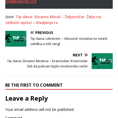
DOBRODOŠLICE
Izvor:
Tip dana: Dinamo Minsk – Željezničar: Željo na
teškom ispitu!
–
Kladjenje.rs
.
PREVIOUS
Tip dana: Lilestrem – Olesund: Gostima se smeši
selidba u niži rang!
NEXT
Tip dana: Dinamo Moskva – Krasnodar: Krasnodar
želi da pokvari toplo moskovsko veče!
BE THE FIRST TO COMMENT
Leave a Reply
Your email address will not be published.
Comment