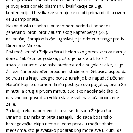
je ovoj ekipi donelo plasman u kvalifikacije za Ligu
konferencije, i bez ikakve sumnje će to biti primarni cilj u ovom
delu šampionata.
Nakon dosta uspeha u pripremnom periodu i pobede u
generalnoj probi protiv austrijskog Kapfenberga (2:0),
nekadašnji šampion bivše Jugoslavije je odmerio snage protiv
Dinama iz Minska.
Prvi meč između Željezničara i beloruskog predstavnika nam je
doneo čak četiri pogodaka, pošto je na kraju bilo 2:2.
Imao je Dinamo iz Minska prednost od dva gola razlike, ali je
Željezničar predvođen prepunim stadionom Grbavica uspeo da
se vrati i na kraju izbegne poraz. Junak je bio napadač Dženan
Haračić koji je u samom finišu postigao dva pogotka, prvi u 85.
minutu, a drugi u prvom minutu sudijske nadoknade što je
naravno bio povod za veliko slavlje svih navijača popularne
Želje.
Za kraj, treba napomenuti da su se do sada Željezničar i
Dinamo iz Minska tri puta sastajali, i do sada bosansko-
hercegovačka ekipa nema nijedan poraz u međusobnim
mečevima, što je svakako podatak koji može sve u klubu da