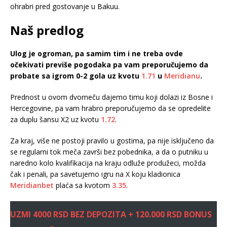
ohrabri pred gostovanje u Bakuu.
Naš predlog
Ulog je ogroman, pa samim tim i ne treba ovde
očekivati previše pogodaka pa vam preporučujemo da
probate sa igrom 0-2 gola uz kvotu
1.71
u
Meridianu
.
Prednost u ovom dvomeču dajemo timu koji dolazi iz Bosne i
Hercegovine, pa vam hrabro preporučujemo da se opredelite
za duplu šansu X2 uz kvotu
1.72
.
Za kraj, više ne postoji pravilo u gostima, pa nije isključeno da
se regularni tok meča završi bez pobednika, a da o putniku u
naredno kolo kvalifikacija na kraju odluže produžeci, možda
čak i penali, pa savetujemo igru na X koju kladionica
Meridianbet
plaća sa kvotom
3.35
.
UZMI 4000 RSD BEZ DEPOZITA + 120.000 RSD BONUS