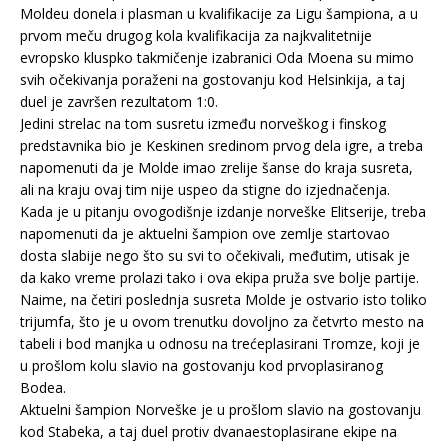
Moldeu donela i plasman u kvalifikacije za Ligu šampiona, a u
prvom meču drugog kola kvalifikacija za najkvalitetnije
evropsko kluspko takmičenje izabranici Oda Moena su mimo
svih očekivanja poraženi na gostovanju kod Helsinkija, a taj
duel je završen rezultatom 1:0.
Jedini strelac na tom susretu između norveškog i finskog
predstavnika bio je Keskinen sredinom prvog dela igre, a treba
napomenuti da je Molde imao zrelije šanse do kraja susreta,
ali na kraju ovaj tim nije uspeo da stigne do izjednačenja.
Kada je u pitanju ovogodišnje izdanje norveške Elitserije, treba
napomenuti da je aktuelni šampion ove zemlje startovao
dosta slabije nego što su svi to očekivali, međutim, utisak je
da kako vreme prolazi tako i ova ekipa pruža sve bolje partije.
Naime, na četiri poslednja susreta Molde je ostvario isto toliko
trijumfa, što je u ovom trenutku dovoljno za četvrto mesto na
tabeli i bod manjka u odnosu na trećeplasirani Tromze, koji je
u prošlom kolu slavio na gostovanju kod prvoplasiranog
Bodea.
Aktuelni šampion Norveške je u prošlom slavio na gostovanju
kod Stabeka, a taj duel protiv dvanaestoplasirane ekipe na