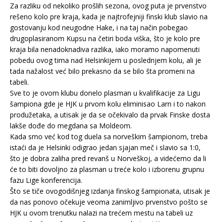
Za razliku od nekoliko prošlih sezona, ovog puta je prvenstvo
rešeno kolo pre kraja, kada je najtrofejniji finski klub slavio na
gostovanju kod neugodne Hake, i na taj način pobegao
drugoplasiranom Kupsu na četiri boda viška, što je kolo pre
kraja bila nenadoknadiva razlika, iako moramo napomenuti
pobedu ovog tima nad Helsinkijem u poslednjem kolu, ali je
tada nažalost već bilo prekasno da se bilo šta promeni na
tabeli.
Sve to je ovom klubu donelo plasman u kvalifikacije za Ligu
šampiona gde je HJK u prvom kolu eliminisao Larn i to nakon
produžetaka, a utisak je da se očekivalo da prvak Finske dosta
lakše dođe do megdana sa Moldeom.
Kada smo već kod tog duela sa norveškim šampionom, treba
istaći da je Helsinki odigrao jedan sjajan meč i slavio sa 1:0,
što je dobra zaliha pred revanš u Norveškoj, a videćemo da li
će to biti dovoljno za plasman u treće kolo i izborenu grupnu
fazu Lige konferencija.
Što se tiče ovogodišnjeg izdanja finskog šampionata, utisak je
da nas ponovo očekuje veoma zanimljivo prvenstvo pošto se
HJK u ovom trenutku nalazi na trećem mestu na tabeli uz