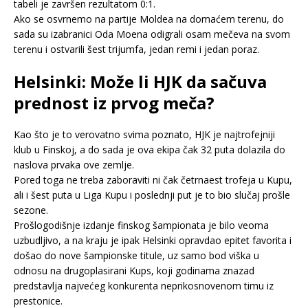
tabeli je završen rezultatom 0:1.
Ako se osvrnemo na partije Moldea na domaćem terenu, do
sada su izabranici Oda Moena odigrali osam mečeva na svom
terenu i ostvarili šest trijumfa, jedan remi i jedan poraz.
Helsinki: Može li HJK da sačuva
prednost iz prvog meča?
Kao što je to verovatno svima poznato, HJK je najtrofejniji
klub u Finskoj, a do sada je ova ekipa čak 32 puta dolazila do
naslova prvaka ove zemlje.
Pored toga ne treba zaboraviti ni čak četrnaest trofeja u Kupu,
ali i šest puta u Liga Kupu i poslednji put je to bio slučaj prošle
sezone.
Prošlogodišnje izdanje finskog šampionata je bilo veoma
uzbudljivo, a na kraju je ipak Helsinki opravdao epitet favorita i
došao do nove šampionske titule, uz samo bod viška u
odnosu na drugoplasirani Kups, koji godinama znazad
predstavlja najvećeg konkurenta neprikosnovenom timu iz
prestonice.