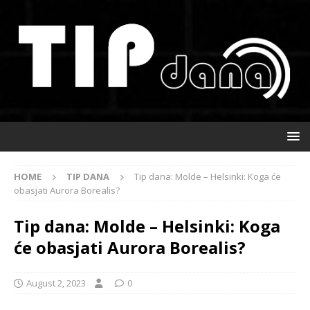
HOME
TIP DANA
Tip dana: Molde – Helsinki: Koga će
obasjati Aurora Borealis?
Tip dana: Molde – Helsinki: Koga
će obasjati Aurora Borealis?
August 2, 2023
0