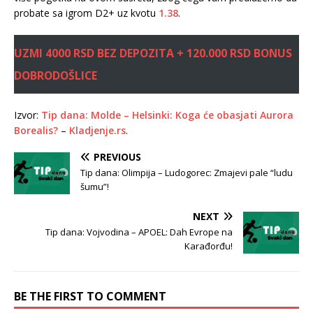
probate sa igrom D2+ uz kvotu
1.38
.
UZMI 4000 RSD BEZ DEPOZITA + 120.000 RSD BONUS
DOBRODOŠLICE
Izvor:
Tip dana: Molde – Helsinki: Koga će obasjati Aurora
Borealis?
–
Kladjenje.rs
.
PREVIOUS
Tip dana: Olimpija – Ludogorec: Zmajevi pale “ludu
šumu”!
NEXT
Tip dana: Vojvodina – APOEL: Dah Evrope na
Karađorđu!
BE THE FIRST TO COMMENT