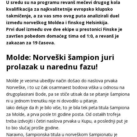
U sredu su na programu revanš mečevi drugog kola
kvalifikacija za najkvalitetnije evropsko klupsko
takmičenje, a za vas smo ovog puta analizirali duel
između norveškog Moldea i finskog Helsinkija.
Prvi duel između ove dve ekipe u prestonici Finske je
završen pobedom domaćeg tima od 1:0, a revanš je
zakazan za 19 časova.
Molde: Norveški šampion juri
prolazak u narednu fazu!
Molde je veoma ubedljiv način došao do naslova prvaka
Norveške, i to uz čak osamnaest bodova viška u odnosu na
drugoplasirani Bode, pa se stiče utisak da se pitanje šampiona
ni u jednom trenutku nije ni dovodilo u pitanje.
Iako deluje da ih je bilo više, to je bila tek peta titula šampiona
za Molde, a prva posle tri godine posta. Od ostalih trofeja
treba izdvojiti i četiri naslova prvaka u Kupu, a poslednji put je
to bio slučaj prošle godine.
Naravno, šampionska titula u norveškom šampionatu je