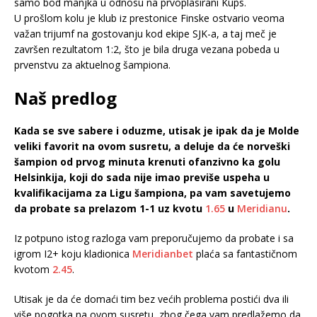
samo bod manjka u odnosu na prvoplasirani Kups.
U prošlom kolu je klub iz prestonice Finske ostvario veoma
važan trijumf na gostovanju kod ekipe SJK-a, a taj meč je
završen rezultatom 1:2, što je bila druga vezana pobeda u
prvenstvu za aktuelnog šampiona.
Naš predlog
Kada se sve sabere i oduzme, utisak je ipak da je Molde
veliki favorit na ovom susretu, a deluje da će norveški
šampion od prvog minuta krenuti ofanzivno ka golu
Helsinkija, koji do sada nije imao previše uspeha u
kvalifikacijama za Ligu šampiona, pa vam savetujemo
da probate sa prelazom 1-1 uz kvotu
1.65
u
Meridianu
.
Iz potpuno istog razloga vam preporučujemo da probate i sa
igrom I2+ koju kladionica
Meridianbet
plaća sa fantastičnom
kvotom
2.45
.
Utisak je da će domaći tim bez većih problema postići dva ili
više pogotka na ovom susretu, zbog čega vam predlažemo da