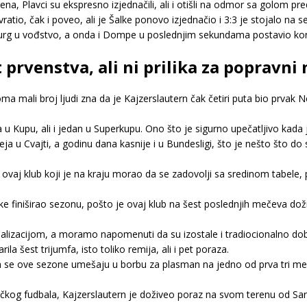
, Plavci su ekspresno izjednačili, ali i otišli na odmor sa golom p
tio, čak i poveo, ali je Šalke ponovo izjednačio i 3:3 je stojalo na
rg u vođstvo, a onda i Dompe u poslednjim sekundama postavio kon
 prvenstva, ali ni prilika za popravni 
ma mali broj ljudi zna da je Kajzerslautern čak četiri puta bio prvak N
u Kupu, ali i jedan u Superkupu. Ono što je sigurno upečatljivo kada j
ja u Cvajti, a godinu dana kasnije i u Bundesligi, što je nešto što d
 ovaj klub koji je na kraju morao da se zadovolji sa sredinom tabele,
finiširao sezonu, pošto je ovaj klub na šest poslednjih mečeva doživ
alizacijom, a moramo napomenuti da su izostale i tradiocionalno do
 šest trijumfa, isto toliko remija, ali i pet poraza.
da se ove sezone umešaju u borbu za plasman na jedno od prva tri mest
kog fudbala, Kajzerslautern je doživeo poraz na svom terenu od Sankt