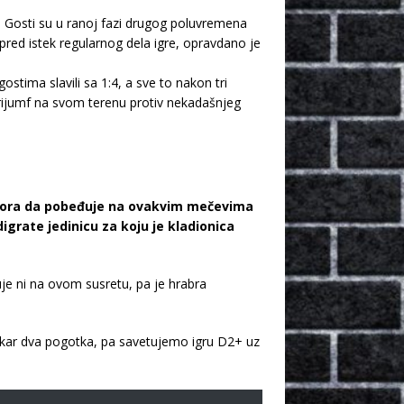
a. Gosti su u ranoj fazi drugog poluvremena
pred istek regularnog dela igre, opravdano je
stima slavili sa 1:4, a sve to nakon tri
ijumf na svom terenu protiv nekadašnjeg
 mora da pobeđuje na ovakvim mečevima
grate jedinicu za koju je kladionica
uje ni na ovom susretu, pa je hrabra
akar dva pogotka, pa savetujemo igru D2+ uz