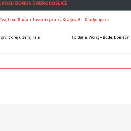
.000 RSD BONUS DOBRODOŠLICE
vajti su Rudari favoriti protiv Kraljeva!
–
Kladjenje.rs
.
rvi trofej u zemlji lala!
Tip dana: Viking – Bode: Domaćin u