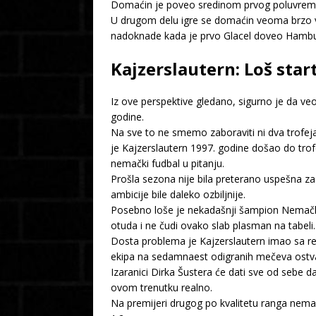
Domaćin je poveo sredinom prvog poluvremena
U drugom delu igre se domaćin veoma brzo vra
nadoknade kada je prvo Glacel doveo Hambu
Kajzerslautern: Loš start
Iz ove perspektive gledano, sigurno je da veo
godine.
Na sve to ne smemo zaboraviti ni dva trofeja 
je Kajzerslautern 1997. godine došao do trofe
nemački fudbal u pitanju.
Prošla sezona nije bila preterano uspešna za
ambicije bile daleko ozbiljnije.
Posebno loše je nekadašnji šampion Nemačke 
otuda i ne čudi ovako slab plasman na tabeli.
Dosta problema je Kajzerslautern imao sa re
ekipa na sedamnaest odigranih mečeva ostvarila
Izaranici Dirka Šustera će dati sve od sebe 
ovom trenutku realno.
Na premijeri drugog po kvalitetu ranga nemač