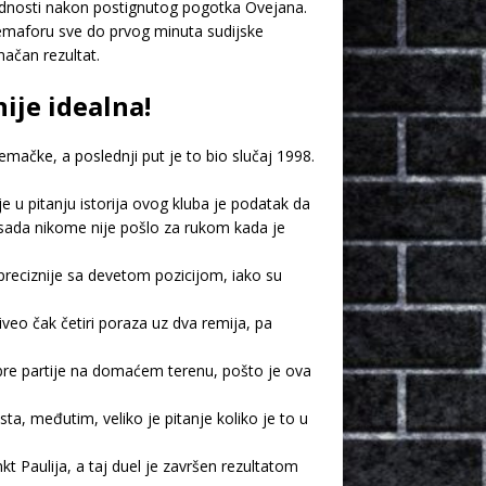
rednosti nakon postignutog pogotka Ovejana.
 semaforu sve do prvog minuta sudijske
ačan rezultat.
nije idealna!
emačke, a poslednji put je to bio slučaj 1998.
e u pitanju istorija ovog kluba je podatak da
o sada nikome nije pošlo za rukom kada je
 preciznije sa devetom pozicijom, iako su
eo čak četiri poraza uz dva remija, pa
bre partije na domaćem terenu, pošto je ova
a, međutim, veliko je pitanje koliko je to u
 Paulija, a taj duel je završen rezultatom