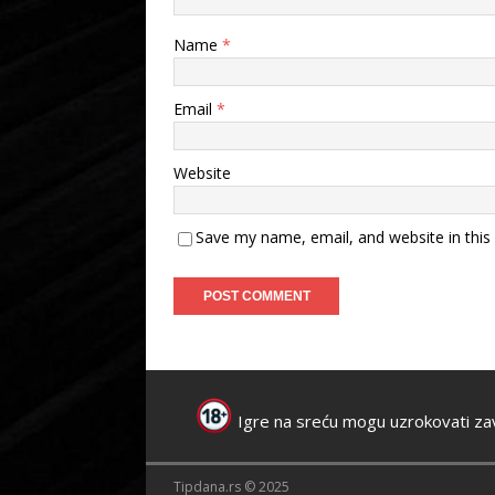
Name
*
Email
*
Website
Save my name, email, and website in this
Igre na sreću mogu uzrokovati za
Tipdana.rs © 2025