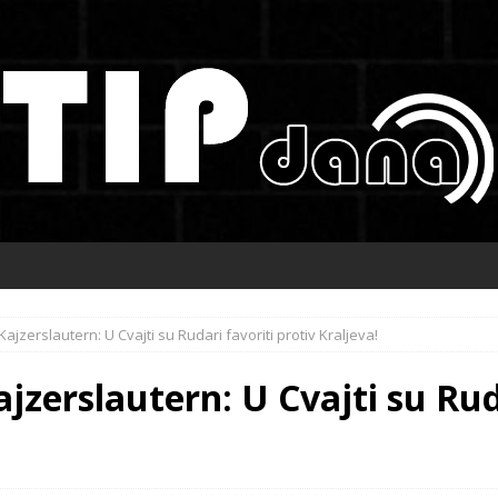
Kajzerslautern: U Cvajti su Rudari favoriti protiv Kraljeva!
ajzerslautern: U Cvajti su Rud