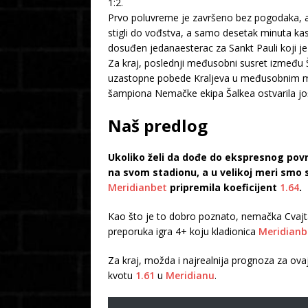
1:2.
Prvo poluvreme je završeno bez pogodaka, ali 
stigli do vođstva, a samo desetak minuta kas
dosuđen jedanaesterac za Sankt Pauli koji je
Za kraj, poslednji međusobni susret između Ša
uzastopne pobede Kraljeva u međusobnim meč
šampiona Nemačke ekipa Šalkea ostvarila jo
Naš predlog
Ukoliko želi da dođe do ekspresnog pov
na svom stadionu, a u velikoj meri smo s
Meridianbet
pripremila koeficijent
1.64
.
Kao što je to dobro poznato, nemačka Cvajta 
preporuka igra 4+ koju kladionica
Meridianb
Za kraj, možda i najrealnija prognoza za ov
kvotu
1.61
u
Meridianu
.