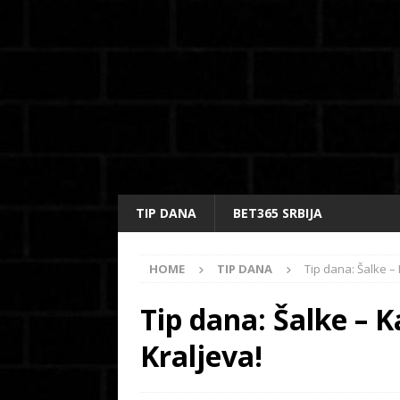
TIP DANA
BET365 SRBIJA
HOME
TIP DANA
Tip dana: Šalke – 
Tip dana: Šalke – K
Kraljeva!