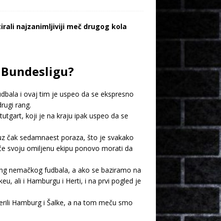
rali najzanimljiviji meč drugog kola
u Bundesligu?
dbala i ovaj tim je uspeo da se ekspresno
rugi rang.
tgart, koji je na kraju ipak uspeo da se
a uz čak sedamnaest poraza, što je svakako
i će svoju omiljenu ekipu ponovo morati da
i rang nemačkog fudbala, a ako se baziramo na
, ali i Hamburgu i Herti, i na prvi pogled je
rili Hamburg i Šalke, a na tom meču smo