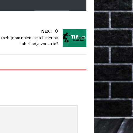
NEXT
 ozbiljnom naletu, ima li lider na
tabeli odgovor za to?