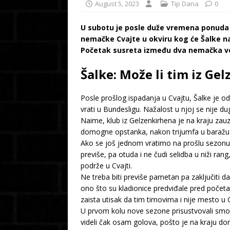
August 5, 2023
Tip Dana
0
U subotu je posle duže vremena ponuda z
nemačke Cvajte u okviru kog će Šalke na
Početak susreta između dva nemačka vel
Šalke: Može li tim iz G
Posle prošlog ispadanja u Cvajtu, Šalke je 
vrati u Bundesligu. Nažalost u njoj se nije 
Naime, klub iz Gelzenkirhena je na kraju za
domogne opstanka, nakon trijumfa u baražu n
Ako se još jednom vratimo na prošlu sezonu, 
previše, pa otuda i ne čudi selidba u niži ra
podrže u Cvajti.
Ne treba biti previše pametan pa zaključiti d
ono što su kladionice predviđale pred početa
zaista utisak da tim timovima i nije mesto u C
U prvom kolu nove sezone prisustvovali smo
videli čak osam golova, pošto je na kraju dom