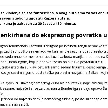
a klađenje zaista fantastična, a ovog puta smo za vas analizi
 svom stadionu ugostiti Kajzerslautern.
ikana je zakazan za 20 časova i 30 minuta.
elzenkirhena do ekspresnog povratka 
odigrao fenomenalnu sezonu u drugom po kvalitetu rangu nemačkog fu
dugo zadržao, pošto se nemački velikan minule sezone opet preselio u d
uzeo sedamnaesto mesto na tabeli uz dva boda manjka u odnosu na Štu
ad Hamburgom, koji je ponovo izvisio na putu ka povratku u elitu.
treba istaći da su Plavi ostvarili samo sedam trijumfa, deset remij
ng, što je sasvim sigurno dosta teško palo svim navijačima Šalkea, koj
a će glavni cilj slavnog nemačkog kluba biti povratak u najkvalitetnij
k sezone, najveće šanse za plasman u Bundesligu se daju upravo Šalkeu
vajti.
 jednom od najvećih derbija nemačkog fudbala, pošto su snage odme
aćin slavio sa 5:3.