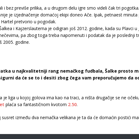
i bez previše prilika, a u drugom delu igre smo videli čak tri pogotk
nije je izjednačenje domaćoj ekipi doneo Ače. Ipak, petnaest minuta 
 Hartel pretvorio u pogodak.
lkea i Kajzerslauterna je odigran još 2012. godine, kada su Plavci u go
evima, pa zbog toga treba napomenuti i podatak da je poslednji tr
š 2005. godine.
ratka u najkvalitetniji rang nemačkog fudbala, Šalke prosto
igurni da će se to i desiti zbog čega vam preporučujemo da odi
je liga u kojoj golova ima kao na traci, a ništa drugačije se ne oček
et
plaća sa fantastičnom kvotom
2.50
.
aj susret između dva nemačka velikana je ta da će domaćin postići m