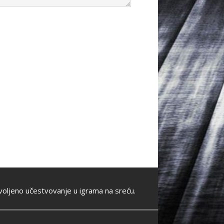
oljeno učestvovanje u igrama na sreću.