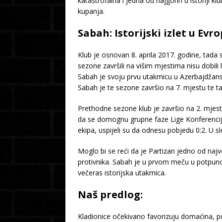
katastrofalna i jedna od najgorih u istoriji k
kupanja.
Sabah: Istorijski izlet u Evr
Klub je osnovan 8. aprila 2017. godine, tada s
sezone završili na višim mjestima nisu dobili
Sabah je svoju prvu utakmicu u Azerbajdžansk
Sabah je te sezone završio na 7. mjestu te t
Prethodne sezone klub je završio na 2. mjestu
da se domognu grupne faze Lige Konferencija. U
ekipa, uspijeli su da odnesu pobjedu 0:2. U
Moglo bi se reći da je Partizan jedno od naj
protivnika. Sabah je u prvom meču u potpunos
večeras istorijska utakmica.
Naš predlog:
Kladionice očekivano favorizuju domaćina, 