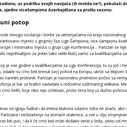
adionu, uz podršku svojih navijača (ili možda ne?), pokušati d
ua, ujedno vicešampiona Azerbejdžana za prošlu sezonu.
puni potop
posle mnogo oscilacija i borbe sa vetrenjačama na kraju nacionalnog p
garantovano mjesto u grupnoj fazi Lige Šampiona, vice-šampionu kvalif
Evrope i minimalno mjesto u grupi Lige Konferencija… Partizan se nije
lo neprihvatljivo za jedan tako veliki klub) samo sa kvalifikacijama za
oji je ove godine u kvalifikacijama za Ligu Konferencija, tu su još i F
ija, odakle su crno beli krenuli svoj pohod na Evropu, ukrsti sa ekipom
citirao naredni protivnik. Partizan je nacionalno prvenstvo počeo sa r
forija je bar za kratko zavladala u redovima uzdrmanog velikana. Međ
 crno belih, koje niko nije očekivao, protiv tima koji uz dužno poštova
nas svi igraju fudbal i da imena klubova odavno ništa ne znače, ako
ča Partizana i nedolaženje na domaće utakmice, a sve u cilju smjenjiv
s biti pun, i da li će crno beli imati dodatni vetar u leđa, zavisi od 