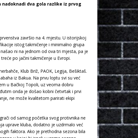
a nadoknadi dva gola razlike iz prvog
rvenstva završio na 4. mjestu. U istorijskoj
ikacije istog takmičenje i minimalno grupa
 našao ni na jednom od ova tri mjesta, pa je
 treće po jačini takmičenje u Evropi.
enerbahče, Klub Briž, PAOK, Legija, Bešiktaš.
 Sabaha iz Bakua. Na prvu loptu svi su već
emijem u Bačkoj Topoli, uz veoma dobru
utim onda je došao kobni četvrtak i prvi
nje, ne može kvalitetom parirati ekipi
 igrači od samog početka svog protivnika ne
anja uprave kluba, dodatno je uzdrmalo već
mnogih faktora. Ako je prethodna sezona bila