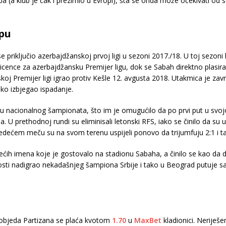
luba (a klub je čak i prezimio u Evropi), šta se onda može očekivati od
opu
e priključio azerbajdžanskoj prvoj ligi u sezoni 2017./18. U toj sezoni k
 licence za azerbajdžansku Premijer ligu, dok se Sabah direktno plasira
oj Premijer ligi igrao protiv Kešle 12. avgusta 2018. Utakmica je za
ako izbjegao ispadanje.
 nacionalnog šampionata, što im je omugućilo da po prvi put u svojoj k
 prethodnoj rundi su eliminisali letonski RFS, iako se činilo da su u 
 sledećem meču su na svom terenu uspijeli ponovo da trijumfuju 2:1 i
većih imena koje je gostovalo na stadionu Sabaha, a činilo se kao d
ti nadigrao nekadašnjeg šampiona Srbije i tako u Beograd putuje sa d
pobjeda Partizana se plaća kvotom
1.70
u
MaxBet
kladionici. Neriješe