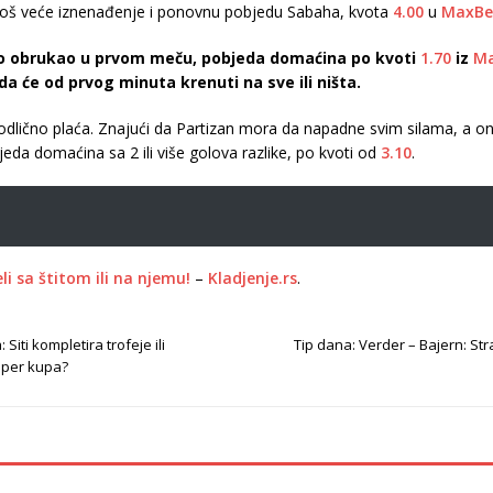
za još veće iznenađenje i ponovnu pobjedu Sabaha, kvota
4.00
u
MaxBe
sno obrukao u prvom meču, pobjeda domaćina po kvoti
1.70
iz
Ma
da će od prvog minuta krenuti na sve ili ništa.
e odlično plaća. Znajući da Partizan mora da napadne svim silama, a o
jeda domaćina sa 2 ili više golova razlike, po kvoti od
3.10
.
i sa štitom ili na njemu!
–
Kladjenje.rs
.
 Siti kompletira trofeje ili
Tip dana: Verder – Bajern: Str
uper kupa?