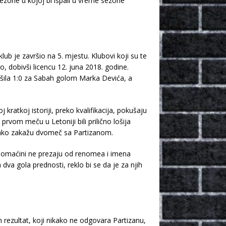
 sezone u kojoj bi ispali u vreme sezone
lub je završio na 5. mjestu. Klubovi koji su te
o, dobivši licencu 12. juna 2018. godine.
vršila 1:0 za Sabah golom Marka Devića, a
ratkoj istoriji, preko kvalifikacija, pokušaju
prvom meču u Letoniji bili prilično lošija
 tako zakažu dvomeč sa Partizanom.
a domaćini ne prezaju od renomea i imena
va gola prednosti, reklo bi se da je za njih
n rezultat, koji nikako ne odgovara Partizanu,