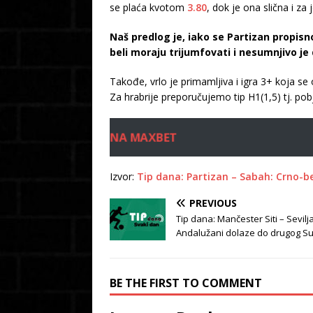
se plaća kvotom
3.80
, dok je ona slična i 
Naš predlog je, iako se Partizan propi
beli moraju trijumfovati i nesumnjivo je 
Takođe, vrlo je primamljiva i igra 3+ koja s
Za hrabrije preporučujemo tip H1(1,5) tj. pob
IDI NA MAXBET
Izvor:
Tip dana: Partizan – Sabah: Crno-bel
PREVIOUS
Tip dana: Mančester Siti – Sevilja:
Andalužani dolaze do drugog S
BE THE FIRST TO COMMENT