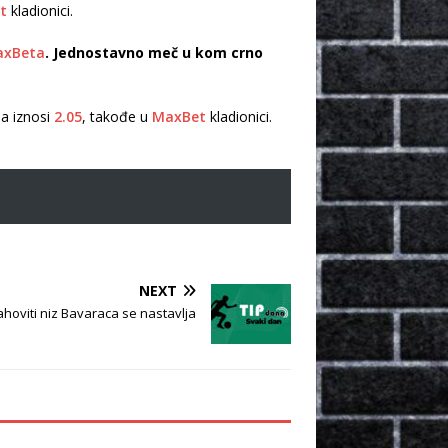
t
kladionici.
xBeta
. Jednostavno meč u kom crno
na iznosi
2.05
, takođe u
MaxBet
kladionici.
NEXT
ahoviti niz Bavaraca se nastavlja