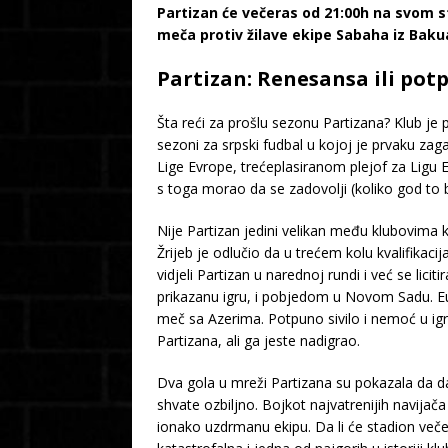
Partizan će večeras od 21:00h na svom st
meča protiv žilave ekipe Sabaha iz Bak
Partizan: Renesansa ili pot
Šta reći za prošlu sezonu Partizana? Klub je 
sezoni za srpski fudbal u kojoj je prvaku za
Lige Evrope, trećeplasiranom plejof za Ligu 
s toga morao da se zadovolji (koliko god to bi
Nije Partizan jedini velikan među klubovima k
Žrijeb je odlučio da u trećem kolu kvalifikac
vidjeli Partizan u narednoj rundi i već se li
prikazanu igru, i pobjedom u Novom Sadu. Eu
meč sa Azerima. Potpuno sivilo i nemoć u igri
Partizana, ali ga jeste nadigrao.
Dva gola u mreži Partizana su pokazala da da
shvate ozbiljno. Bojkot najvatrenijih navija
ionako uzdrmanu ekipu. Da li će stadion večera