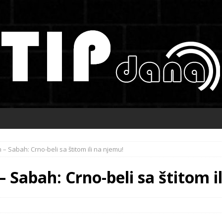
 – Sabah: Crno-beli sa štitom ili na njemu!
– Sabah: Crno-beli sa štitom i