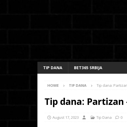
TIP DANA
BET365 SRBIJA
HOME
TIP DANA
Tip dana: Partizan
Tip dana: Partizan 
August 17, 2023
Tip Dana
0