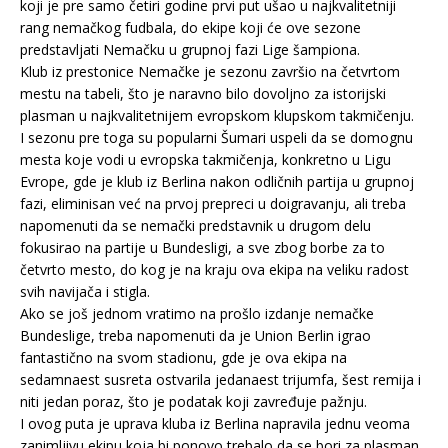
koji je pre samo četiri godine prvi put ušao u najkvalitetniji
rang nemačkog fudbala, do ekipe koji će ove sezone
predstavljati Nemačku u grupnoj fazi Lige šampiona.
Klub iz prestonice Nemačke je sezonu završio na četvrtom
mestu na tabeli, što je naravno bilo dovoljno za istorijski
plasman u najkvalitetnijem evropskom klupskom takmičenju.
I sezonu pre toga su popularni Šumari uspeli da se domognu
mesta koje vodi u evropska takmičenja, konkretno u Ligu
Evrope, gde je klub iz Berlina nakon odličnih partija u grupnoj
fazi, eliminisan već na prvoj prepreci u doigravanju, ali treba
napomenuti da se nemački predstavnik u drugom delu
fokusirao na partije u Bundesligi, a sve zbog borbe za to
četvrto mesto, do kog je na kraju ova ekipa na veliku radost
svih navijača i stigla.
Ako se još jednom vratimo na prošlo izdanje nemačke
Bundeslige, treba napomenuti da je Union Berlin igrao
fantastično na svom stadionu, gde je ova ekipa na
sedamnaest susreta ostvarila jedanaest trijumfa, šest remija i
niti jedan poraz, što je podatak koji zavređuje pažnju.
I ovog puta je uprava kluba iz Berlina napravila jednu veoma
zanimljivu ekipu koja bi ponovo trebalo da se bori za plasman