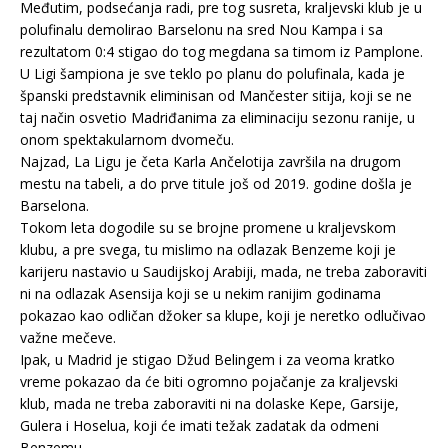
Međutim, podsećanja radi, pre tog susreta, kraljevski klub je u
polufinalu demolirao Barselonu na sred Nou Kampa i sa
rezultatom 0:4 stigao do tog megdana sa timom iz Pamplone.
U Ligi šampiona je sve teklo po planu do polufinala, kada je
španski predstavnik eliminisan od Mančester sitija, koji se ne
taj način osvetio Madriđanima za eliminaciju sezonu ranije, u
onom spektakularnom dvomeču.
Najzad, La Ligu je četa Karla Ančelotija završila na drugom
mestu na tabeli, a do prve titule još od 2019. godine došla je
Barselona.
Tokom leta dogodile su se brojne promene u kraljevskom
klubu, a pre svega, tu mislimo na odlazak Benzeme koji je
karijeru nastavio u Saudijskoj Arabiji, mada, ne treba zaboraviti
ni na odlazak Asensija koji se u nekim ranijim godinama
pokazao kao odličan džoker sa klupe, koji je neretko odlučivao
važne mečeve.
Ipak, u Madrid je stigao Džud Belingem i za veoma kratko
vreme pokazao da će biti ogromno pojačanje za kraljevski
klub, mada ne treba zaboraviti ni na dolaske Kepe, Garsije,
Gulera i Hoselua, koji će imati težak zadatak da odmeni
Benzemu.