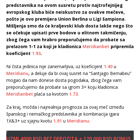
predstavnika na ovom susretu protiv najtrofejnijeg
evropskog kluba biće neiskustvo za ovakve mečeve,
pošto je ovo premijera Union Berlina u Ligi šampiona.
Mišljenja smo da će kraljevski klub dosta lakše nego što
se očekuje upisati prve bodove u elitnom takmičenju,
zbog čega vam hrabro preporučujemo da probate sa
prelazom 1-1 za koji je kladionica
Meridianbet
pripremila
koeficijent
1.93
.
Ni čista jedinica nije zanemarljiva, uz koeficijent
1.40
u
Meridianu
, a deluje da bi ovaj susret na “Santjago Bernabeu”
mogao da nam donese dosta pogodaka, zbog čega vam
preporučujemo da probate sa igrom 3+ koju kladionica
Meridianbet
plaća sa kvotom
1.73
.
Za kraj, možda i najrealnija prognoza za ovaj meč između
španskog i nemačkog predstavnika je kombinacija igara
1X&3+ uz sjajnu kvotu
1.91
u
Meridianu
.
UZMI 4000 RSD BEZ DEPOZITA + 120.000 RSD BONUS