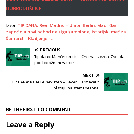
DOBRODOŠLICE
Izvor:
TIP DANA: Real Madrid – Union Berlin: Madriđani
započinju novi pohod na Ligu šampiona, istorijski meč za
Šumare!
–
Kladjenje.rs
.
PREVIOUS
Tip dana: Mančester siti – Crvena zvezda: Zvezda
pod baražnom vatrom!
NEXT
TIP DANA: Bajer Leverkuzen – Heken: Farmaceuti
blistaju na startu sezone!
BE THE FIRST TO COMMENT
Leave a Reply