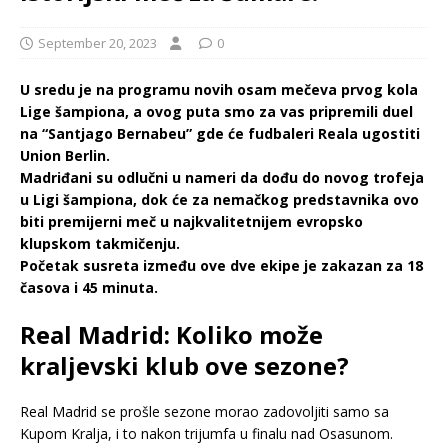
September 20, 2023
0
U sredu je na programu novih osam mečeva prvog kola
Lige šampiona, a ovog puta smo za vas pripremili duel
na “Santjago Bernabeu” gde će fudbaleri Reala ugostiti
Union Berlin.
Madriđani su odlučni u nameri da dođu do novog trofeja
u Ligi šampiona, dok će za nemačkog predstavnika ovo
biti premijerni meč u najkvalitetnijem evropsko
klupskom takmičenju.
Početak susreta između ove dve ekipe je zakazan za 18
časova i 45 minuta.
Real Madrid: Koliko može
kraljevski klub ove sezone?
Real Madrid se prošle sezone morao zadovoljiti samo sa
Kupom Kralja, i to nakon trijumfa u finalu nad Osasunom.