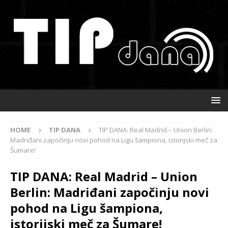
HOME
TIP DANA
TIP DANA: Real Madrid – Union Berlin:
Madriđani započinju novi pohod na Ligu šampiona, istorijski meč za
Šumare!
TIP DANA: Real Madrid – Union
Berlin: Madriđani započinju novi
pohod na Ligu šampiona,
istorijski meč za Šumare!