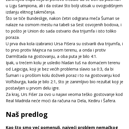
u Ligu šampiona, ali i da ostavi što bolji utisak u ovogodišnjem
izdanju elitnog takmičenja.
Što se tiče Bundeslige, nakon četiri odigrana meča Šumari se
nalaze na osmom mestu na tabeli sa šest osvojenih bodova, i
to pošto je Union do sada ostvario dva trijumfa i isto toliko
poraza.
U prva dva kola izabranici Ursa Fišera su ostvarili dva trijumfa, i
to prvo protiv Majnca na svom terenu, a onda i protiv
Darmštada na gostovanju, a oba puta je bilo 4:1.
Ipak, u trećem kolu je usledio hladan tuš na domaćem terenu
od Lajpciga, koji je bez većih problema slavio sa 0:3, da bi
Šumari i u prošlom kolu doživeli poraz i to na gostovanju kod
Volfsburga, kada je bilo 2:1, što je zanimljivo bio rezultat koji je
postavljen u prvom delu igre.
Za kraj, Urs Fišer za ovo u najavi veoma teško gostovanje kod
Real Madrida neće moći da računa na Dela, Kediru i Šafera.
Naš predlog
Kao što smo već pomenuli, najveći problem nemačkog