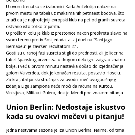
U ovom trenutku se izabranici Karla Ančelotija nalaze na
prvom mestu na tabeli uz maksimalnih petnaest bodova, što
znači da je najtrofejniji evropski klub na pet odigranih susreta
ostvario isto toliko trijumfa.
U prošlom kolu je klub iz prestonice nakon preokreta slavio na
svom terenu protiv Sosijedada, a taj duel na “Santjago
Bernabeu” je završen rezultatom 2:1.
Gosti su u ranoj fazi susreta stigli do prednosti, ali je lider na
tabeli španskog prvenstva u drugom delu igre zaigrao znatno
bolje, i već u prvom minutu nastavka došao do izjednačenja
golom Valverdea, dok je konačan rezultat postavio Hoselu.
Za kraj, italijanski stručnjak za uvodni meč ovogodišnjeg
izdanja Lige šampiona neće moći da računa na Kurtou,
Vinisijusa, Militaa i Gulera, dok je Mendi pod znakom pitanja.
Union Berlin: Nedostaje iskustvo
kada su ovakvi mečevi u pitanju!
Jedna nestvarna sezona je iza Union Berlina. Naime, od tima