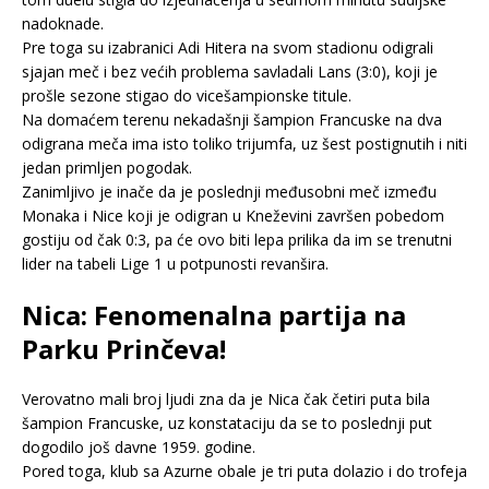
nadoknade.
Pre toga su izabranici Adi Hitera na svom stadionu odigrali
sjajan meč i bez većih problema savladali Lans (3:0), koji je
prošle sezone stigao do vicešampionske titule.
Na domaćem terenu nekadašnji šampion Francuske na dva
odigrana meča ima isto toliko trijumfa, uz šest postignutih i niti
jedan primljen pogodak.
Zanimljivo je inače da je poslednji međusobni meč između
Monaka i Nice koji je odigran u Kneževini završen pobedom
gostiju od čak 0:3, pa će ovo biti lepa prilika da im se trenutni
lider na tabeli Lige 1 u potpunosti revanšira.
Nica: Fenomenalna partija na
Parku Prinčeva!
Verovatno mali broj ljudi zna da je Nica čak četiri puta bila
šampion Francuske, uz konstataciju da se to poslednji put
dogodilo još davne 1959. godine.
Pored toga, klub sa Azurne obale je tri puta dolazio i do trofeja