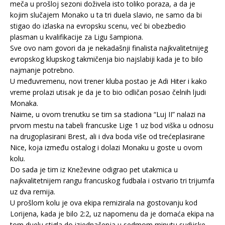
meča u prošloj sezoni doživela isto toliko poraza, a da je
kojim slučajem Monako u ta tri duela slavio, ne samo da bi
stigao do izlaska na evropsku scenu, već bi obezbedio
plasman u kvalifikacije za Ligu šampiona.
Sve ovo nam govori da je nekadašnji finalista najkvalitetnijeg
evropskog klupskog takmičenja bio najslabiji kada je to bilo
najmanje potrebno.
U međuvremenu, novi trener kluba postao je Adi Hiter i kako
vreme prolazi utisak je da je to bio odličan posao čelnih ljudi
Monaka.
Naime, u ovom trenutku se tim sa stadiona “Luj II” nalazi na
prvom mestu na tabeli francuske Lige 1 uz bod viška u odnosu
na drugoplasirani Brest, ali i dva boda više od trećeplasirane
Nice, koja između ostalog i dolazi Monaku u goste u ovom
kolu.
Do sada je tim iz Kneževine odigrao pet utakmica u
najkvalitetnijem rangu francuskog fudbala i ostvario tri trijumfa
uz dva remija.
U prošlom kolu je ova ekipa remizirala na gostovanju kod
Lorijena, kada je bilo 2:2, uz napomenu da je domaća ekipa na
tom duelu stigla do izjednačenja u sedmom minutu sudijske