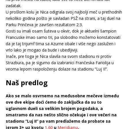
zadatak.
U prošlom kolu je Nica odigrala svoj najbolji meč u prethodnih
nekoliko godina pošto je savladan PSŽ na strani, a taj duel na
Parku Prinčeva je završen rezultatom 2:3.
Gosti su imali osam šuteva u okvir, dok je aktuelni šampion
Francuske imao samo tri, pa slobodno možemo konstatovati
da je taj trijumf tima sa Azurne obale i više nego zaslužen i
vrlo lako je mogao da bude i ubedljiviji.
Inače, pre toga je Nica slavila na svom stadionu ni protiv
Strazbura, pa je sigurno da izabranici Frančeska Fariolija u
veoma lepom raspoloženju dolaze na stadionu “Luj II”.
Naš predlog
Ako se malo osvrnemo na međusobne mečeve između
ove dve ekipe doći ćemo do zaključka da su to
uglavnom dueli sa velikim brojem pogodaka, a
smatramo da nas nešto slično očekuje i ove večeri na
stadionu “Luj II” pa vam predlažemo da probate sa
igrom 3+ uz kvotu
1.60
u
Meridianu
.