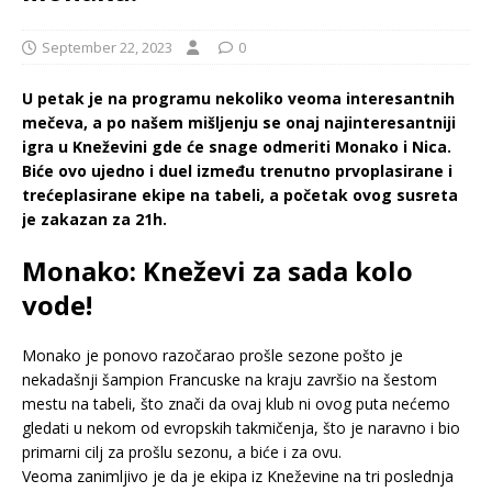
September 22, 2023
0
U petak je na programu nekoliko veoma interesantnih
mečeva, a po našem mišljenju se onaj najinteresantniji
igra u Kneževini gde će snage odmeriti Monako i Nica.
Biće ovo ujedno i duel između trenutno prvoplasirane i
trećeplasirane ekipe na tabeli, a početak ovog susreta
je zakazan za 21h.
Monako: Kneževi za sada kolo
vode!
Monako je ponovo razočarao prošle sezone pošto je
nekadašnji šampion Francuske na kraju završio na šestom
mestu na tabeli, što znači da ovaj klub ni ovog puta nećemo
gledati u nekom od evropskih takmičenja, što je naravno i bio
primarni cilj za prošlu sezonu, a biće i za ovu.
Veoma zanimljivo je da je ekipa iz Kneževine na tri poslednja