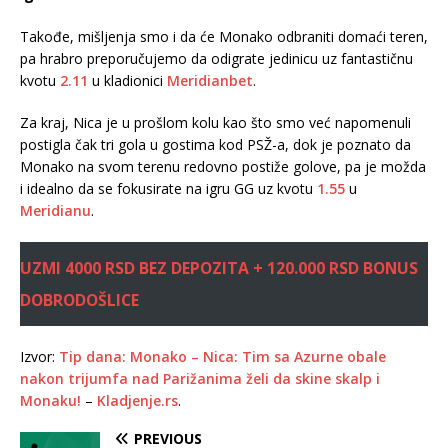
Takođe, mišljenja smo i da će Monako odbraniti domaći teren,
pa hrabro preporučujemo da odigrate jedinicu uz fantastičnu
kvotu
2.11
u kladionici
Meridianbet
.
Za kraj, Nica je u prošlom kolu kao što smo već napomenuli
postigla čak tri gola u gostima kod PSŽ-a, dok je poznato da
Monako na svom terenu redovno postiže golove, pa je možda
i idealno da se fokusirate na igru GG uz kvotu
1.55
u
Meridianu
.
UZMI 4000 RSD BEZ DEPOZITA + 120.000 RSD BONUS
DOBRODOŠLICE
Izvor:
Tip dana: Monako – Nica: Tim sa Azurne obale
nakon trijumfa nad Parižanima želi da skine skalp i
Monaku!
–
Kladjenje.rs
.
PREVIOUS