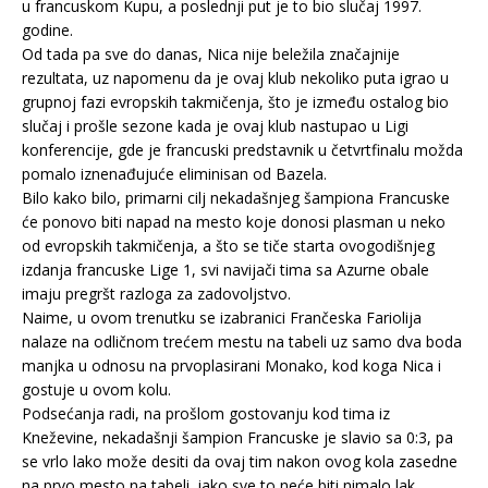
u francuskom Kupu, a poslednji put je to bio slučaj 1997.
godine.
Od tada pa sve do danas, Nica nije beležila značajnije
rezultata, uz napomenu da je ovaj klub nekoliko puta igrao u
grupnoj fazi evropskih takmičenja, što je između ostalog bio
slučaj i prošle sezone kada je ovaj klub nastupao u Ligi
konferencije, gde je francuski predstavnik u četvrtfinalu možda
pomalo iznenađujuće eliminisan od Bazela.
Bilo kako bilo, primarni cilj nekadašnjeg šampiona Francuske
će ponovo biti napad na mesto koje donosi plasman u neko
od evropskih takmičenja, a što se tiče starta ovogodišnjeg
izdanja francuske Lige 1, svi navijači tima sa Azurne obale
imaju pregršt razloga za zadovoljstvo.
Naime, u ovom trenutku se izabranici Frančeska Fariolija
nalaze na odličnom trećem mestu na tabeli uz samo dva boda
manjka u odnosu na prvoplasirani Monako, kod koga Nica i
gostuje u ovom kolu.
Podsećanja radi, na prošlom gostovanju kod tima iz
Kneževine, nekadašnji šampion Francuske je slavio sa 0:3, pa
se vrlo lako može desiti da ovaj tim nakon ovog kola zasedne
na prvo mesto na tabeli, iako sve to neće biti nimalo lak