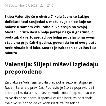
September 27, 2023
0
Ekipa Valensije će u okviru 7. kola španske LaLige
dočekati Real Sosijedad u meču dvije ekipe koje se
nalaze u samom vrhu tabele. Valensija na svojoj
Mestalji pruža dosta bolje partije nego u gostima, a
podatak da je Sosijedad poslednji put slavio na ovom
stadionu prije čak 6 godina, govori da im ni ovog puta
neće nimalo biti lako. Susret je zakazan za 21 čas i 30
minuta.
Valensija: Slijepi miševi izgledaju
preporođeno
Za dlaku se Valensija izvukla prethodne sezone, stigao je
Ruben Baraha u pravi čas. Popravio je što se popraviti da i
dobio priliku da u novoj sezoni vodi ekipu. Projekcije su bile
takve da će se posrnuli španski velikan boriti za opstanak,
malo ko se nadao da će konkurisati za izlazak na