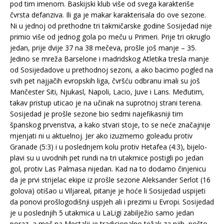
pod tim imenom. Baskijski klub više od svega karakteriše
čvrsta defanziva. Ili ga je makar karakterisala do ove sezone.
Ni u jednoj od prethodne tri takmičarske godine Sosijedad nije
primio više od jednog gola po meču u Primeri. Prije tri okruglo
jedan, prije dvije 37 na 38 mečeva, prošle još manje – 35.
Jedino se mreža Barselone i madridskog Atletika tresla manje
od Sosijedadove u prethodnoj sezoni, a ako bacimo pogled na
svih pet najjačih evropskih liga, čvršću odbranu imali su još
Mančester Siti, Njukasl, Napoli, Lacio, Juve i Lans. Međutim,
takav pristup uticao je na učinak na suprotnoj strani terena.
Sosijedad je prošle sezone bio sedmi najefikasniji tim
španskog prvenstva, a kako stvari stoje, to se neće značajnije
mjenjati ni u aktuelnoj. Jer ako izuzmemo goleadu protiv
Granade (5:3) i u poslednjem kolu protiv Hetafea (4:3), bijelo-
plavi su u uvodnih pet rundi na tri utakmice postigli po jedan
gol, protiv Las Palmasa nijedan. Kad na to dodamo činjenicu
da je prvi strijelac ekipe iz prošle sezone Aleksander Serlot (16
golova) otišao u Viljareal, pitanje je hoće li Sosijedad uspijeti
da ponovi prošlogodišnji uspjeh ali i prezimi u Evropi. Sosijedad
je u poslednjih 5 utakmica u LaLigi zabilježio samo jedan
poraz, a meč na Mestalji je tradicionalno težak za njih, pošto