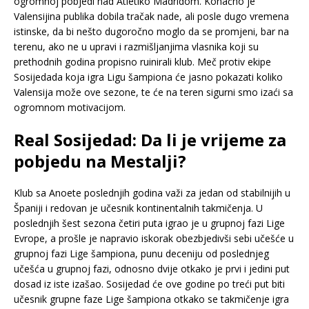
ogromnoj pobjedi nad Atletiko Madridom. Konačno je
Valensijina publika dobila tračak nade, ali posle dugo vremena
istinske, da bi nešto dugoročno moglo da se promjeni, bar na
terenu, ako ne u upravi i razmišljanjima vlasnika koji su
prethodnih godina propisno ruinirali klub. Meč protiv ekipe
Sosijedada koja igra Ligu šampiona će jasno pokazati koliko
Valensija može ove sezone, te će na teren sigurni smo izaći sa
ogromnom motivacijom.
Real Sosijedad: Da li je vrijeme za
pobjedu na Mestalji?
Klub sa Anoete poslednjih godina važi za jedan od stabilnijih u
Španiji i redovan je učesnik kontinentalnih takmičenja. U
poslednjih šest sezona četiri puta igrao je u grupnoj fazi Lige
Evrope, a prošle je napravio iskorak obezbjedivši sebi učešće u
grupnoj fazi Lige šampiona, punu deceniju od poslednjeg
učešća u grupnoj fazi, odnosno dvije otkako je prvi i jedini put
dosad iz iste izašao. Sosijedad će ove godine po treći put biti
učesnik grupne faze Lige šampiona otkako se takmičenje igra