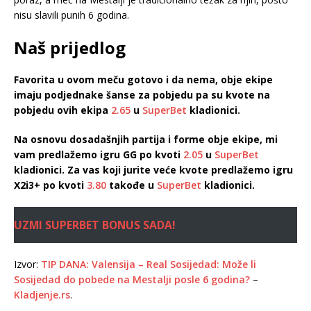
nisu slavili punih 6 godina.
Naš prijedlog
Favorita u ovom meču gotovo i da nema, obje ekipe
imaju podjednake šanse za pobjedu pa su kvote na
pobjedu ovih ekipa
2.65
u
SuperBet
kladionici.
Na osnovu dosadašnjih partija i forme obje ekipe, mi
vam predlažemo igru GG po kvoti
2.05
u
SuperBet
kladionici. Za vas koji jurite veće kvote predlažemo igru
X2i3+ po kvoti
3.80
takođe u
SuperBet
kladionici.
UZMI SUPERBET BONUS SADA!
Izvor:
TIP DANA: Valensija – Real Sosijedad: Može li
Sosijedad do pobede na Mestalji posle 6 godina?
–
Kladjenje.rs
.