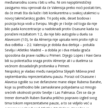
međunarodnu scenu i biti u vrhu. Ni oni najoptimističniji
zasigurno nisu vjerovali da će Valensija preko noći postati tim,
da će imati šta da kaže i biti konkurentna u svakoj utakmici u
novoj takmičarskoj godini. Tri pobj ede, deset bodova i
pozicija koja vodi u Evropu. Moglo je i bolje od toga da nije
bilo pada koncentracije u nadoknadi protiv Osasune kada su
poraženi rezultatom 1:2, da nije bilo autogola u duelu sa
Alavesom (1:0), te da Almerija nije upisala remi protiv njih iz
dva odbitka – 2:2. Valensija je dobila dva derbija – potukla
Sevilju i Atletiko Madrid – a dobila je i dva mlada igrača
sposobna da prave razliku u Primeri. Dijego Lopes i Havi Gera
bili su pokretačka snaga protiv Almerije ali i u duelima sa
većinom dosadašnjih protivnika u Primeri.
Nespokoj je vladao među navijačima Slijepih Miševa pred
septembarsku reprezentativnu pauzu. Porazi od Osasune i
Alavesa ogolile su sve defanzivne mane ekipe Rubena Barahe,
koje su prethodno bile zamaskirane pobjedama uz mnogo
srećnih okolnosti protiv Sevilje i Las Palmasa. Čini se da je
trener domaćih Ruben Baraha prilično popravio izgled svog
tima tokom reprezentativne pauze, a to se vidjelo već u