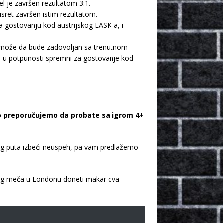
l je završen rezultatom 3:1.
usret završen istim rezultatom.
a gostovanju kod austrijskog LASK-a, i
p može da bude zadovoljan sa trenutnom
ri u potpunosti spremni za gostovanje kod
lo preporučujemo da probate sa igrom 4+
og puta izbeći neuspeh, pa vam predlažemo
 ovog meča u Londonu doneti makar dva