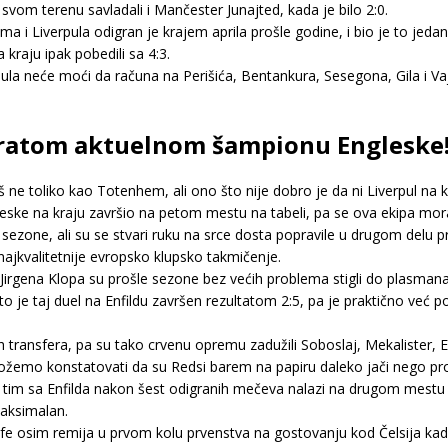
vom terenu savladali i Mančester Junajted, kada je bilo 2:0.
i Liverpula odigran je krajem aprila prošle godine, i bio je to jedan
kraju ipak pobedili sa 4:3.
rpula neće moći da računa na Perišića, Bentankura, Sesegona, Gila i 
 vratom aktuelnom šampionu Engleske
 ne toliko kao Totenhem, ali ono što nije dobro je da ni Liverpul na
ske na kraju završio na petom mestu na tabeli, pa se ova ekipa mora
 sezone, ali su se stvari ruku na srce dosta popravile u drugom delu p
najkvalitetnije evropsko klupsko takmičenje.
irgena Klopa su prošle sezone bez većih problema stigli do plasmana u
o je taj duel na Enfildu završen rezultatom 2:5, pa je praktično već 
h transfera, pa su tako crvenu opremu zadužili Soboslaj, Mekalister, E
 možemo konstatovati da su Redsi barem na papiru daleko jači nego pr
se tim sa Enfilda nakon šest odigranih mečeva nalazi na drugom mes
maksimalan.
umfe osim remija u prvom kolu prvenstva na gostovanju kod Čelsija kada