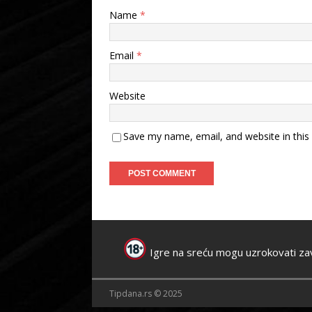
Name
*
Email
*
Website
Save my name, email, and website in this
Igre na sreću mogu uzrokovati za
Tipdana.rs © 2025