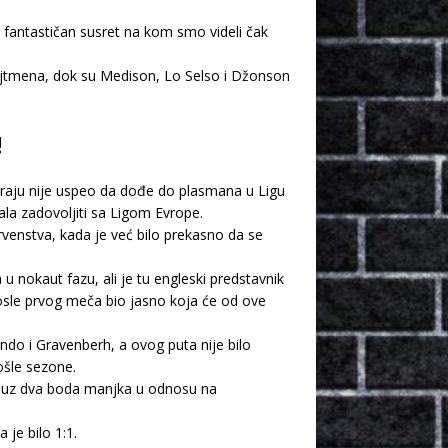
 fantastičan susret na kom smo videli čak
Vajtmena, dok su Medison, Lo Selso i Džonson
!
 kraju nije uspeo da dođe do plasmana u Ligu
la zadovoljiti sa Ligom Evrope.
rvenstva, kada je već bilo prekasno da se
 nokaut fazu, ali je tu engleski predstavnik
posle prvog meča bio jasno koja će od ove
ndo i Gravenberh, a ovog puta nije bilo
ošle sezone.
tu uz dva boda manjka u odnosu na
 je bilo 1:1.