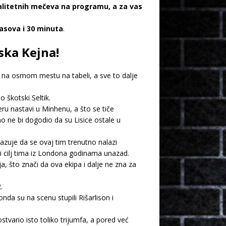
valitetnih mečeva na programu, a za vas
asova i 30 minuta
.
ska Kejna!
a na osmom mestu na tabeli, a sve to dalje
 škotski Seltik.
ru nastavi u Minhenu, a što se tiče
no ne bi dogodio da su Lisice ostale u
kazuje da se ovaj tim trenutno nalazi
i cilj tima iz Londona godinama unazad.
a, što znači da ova ekipa i dalje ne zna za
.
nda su na scenu stupili Rišarlison i
ario isto toliko trijumfa, a pored već