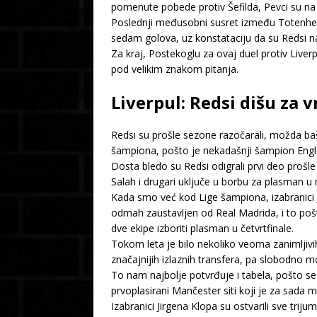
pomenute pobede protiv Šefilda, Pevci su na s
Poslednji međusobni susret između Totenhema 
sedam golova, uz konstataciju da su Redsi na 
Za kraj, Postekoglu za ovaj duel protiv Live
pod velikim znakom pitanja.
Liverpul: Redsi dišu za
Redsi su prošle sezone razočarali, možda baš
šampiona, pošto je nekadašnji šampion Engle
Dosta bledo su Redsi odigrali prvi deo prošle
Salah i drugari uključe u borbu za plasman u 
Kada smo već kod Lige šampiona, izabranici J
odmah zaustavljen od Real Madrida, i to pošt
dve ekipe izboriti plasman u četvrtfinale.
Tokom leta je bilo nekoliko veoma zanimljivi
značajnijih izlaznih transfera, pa slobodno
To nam najbolje potvrđuje i tabela, pošto 
prvoplasirani Mančester siti koji je za sada 
Izabranici Jirgena Klopa su ostvarili sve trij