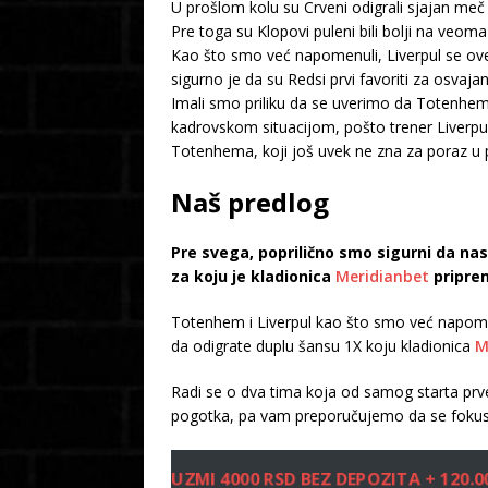
U prošlom kolu su Crveni odigrali sjajan meč
Pre toga su Klopovi puleni bili bolji na veom
Kao što smo već napomenuli, Liverpul se ove 
sigurno je da su Redsi prvi favoriti za osvaj
Imali smo priliku da se uverimo da Totenhe
kadrovskom situacijom, pošto trener Liverpul
Totenhema, koji još uvek ne zna za poraz u 
Naš predlog
Pre svega, poprilično smo sigurni da n
za koju je kladionica
Meridianbet
priprem
Totenhem i Liverpul kao što smo već napome
da odigrate duplu šansu 1X koju kladionica
M
Radi se o dva tima koja od samog starta prv
pogotka, pa vam preporučujemo da se fokusi
UZMI 4000 RSD BEZ DEPOZITA + 120