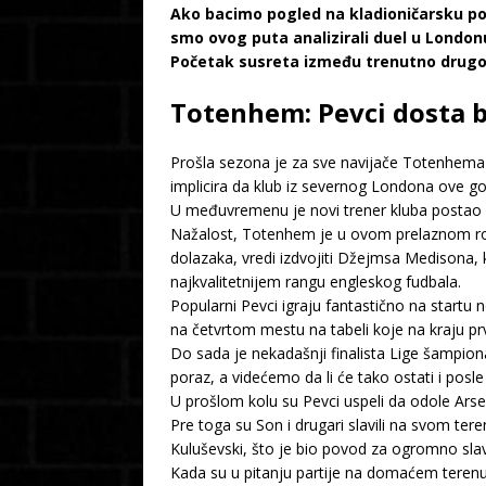
Ako bacimo pogled na kladioničarsku pon
smo ovog puta analizirali duel u London
Početak susreta između trenutno drugopl
Totenhem: Pevci dosta b
Prošla sezona je za sve navijače Totenhema b
implicira da klub iz severnog Londona ove g
U međuvremenu je novi trener kluba postao P
Nažalost, Totenhem je u ovom prelaznom roku 
dolazaka, vredi izdvojiti Džejmsa Medisona, ko
najkvalitetnijem rangu engleskog fudbala.
Popularni Pevci igraju fantastično na startu 
na četvrtom mestu na tabeli koje na kraju p
Do sada je nekadašnji finalista Lige šampiona
poraz, a videćemo da li će tako ostati i posle
U prošlom kolu su Pevci uspeli da odole Arse
Pre toga su Son i drugari slavili na svom tere
Kuluševski, što je bio povod za ogromno sla
Kada su u pitanju partije na domaćem terenu