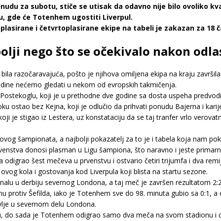
udu za subotu, stiče se utisak da odavno nije bilo ovoliko k
u, gde će Totenhem ugostiti Liverpul.
asirane i četvrtoplasirane ekipe na tabeli je zakazan za 18 č
olji nego što se očekivalo nakon odla
ila razočaravajuća, pošto je njihova omiljena ekipa na kraju završil
odine nećemo gledati u nekom od evropskih takmičenja.
ostekoglu, koji je u prethodne dve godine sa dosta uspeha predvodio
ostao bez Kejna, koji je odlučio da prihvati ponudu Bajerna i karije
ji je stigao iz Lestera, uz konstataciju da se taj tranfer vrlo verovat
novog šampionata, a najbolji pokazatelj za to je i tabela koja nam po
rvenstva donosi plasman u Ligu šampiona, što naravno i jeste primarn
 odigrao šest mečeva u prvenstvu i ostvario četiri trijumfa i dva remij
 ovog kola i gostovanja kod Liverpula koji blista na startu sezone.
nalu u derbiju severnog Londona, a taj meč je završen rezultatom 2:2
nu protiv Šefilda, iako je Totenhem sve do 98. minuta gubio sa 0:1, a o
vlje u severnom delu Londona.
, do sada je Totenhem odigrao samo dva meča na svom stadionu i ostv