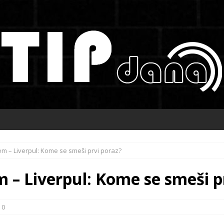
m – Liverpul: Kome se smeši prvi poraz?
 – Liverpul: Kome se smeši p
0