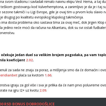
 na svom stadionu i savladali nimalo naivnu ekipu Vest Hema, a taj due
a teškom gostovanju kod Vulverhemptona, a zanimljivo je da je i taj s
sezone takmiči i u Ligi Evrope, gde je ovaj tim u prvom kolu slavio n
anje drugog po kvalitetu evropskog klupskog takmičenja.
m ima dosta problema oko sastava tima za ovaj meč, dok Jirgen Klo
a jedino neće moći da računa na Alkantaru, dok su svi ostali fudbale
prvenstvu.
as očekuje jedan duel sa velikim brojem pogodaka, pa vam top
ila koeficijent
2.02
.
nuli za sada ne znaju za poraz, a mišljenja smo da će domaćin i ov
eridianbet
plaća sa kvotom
1.66
.
enstva igraju za gol više i sva je prilika da će nam prvo poluvreme
rate na igru I2+ uz kvotu
2.09
.
.000 RSD BONUS DOBRODOŠLICE