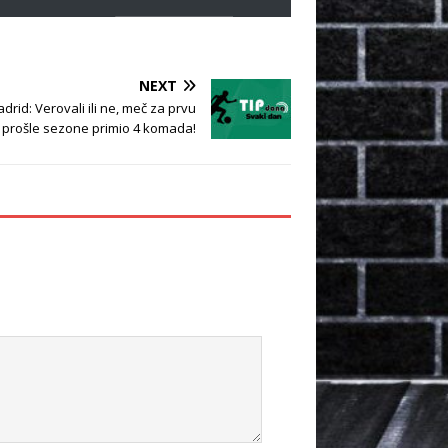
NEXT
rid: Verovali ili ne, meč za prvu
oni prošle sezone primio 4 komada!