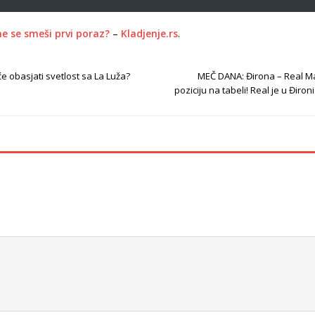
e se smeši prvi poraz?
–
Kladjenje.rs
.
će obasjati svetlost sa La Luža?
MEČ DANA: Đirona – Real Mad
poziciju na tabeli! Real je u Đir