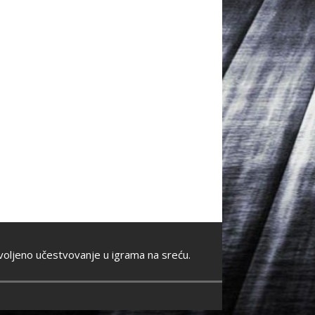
oljeno učestvovanje u igrama na sreću.