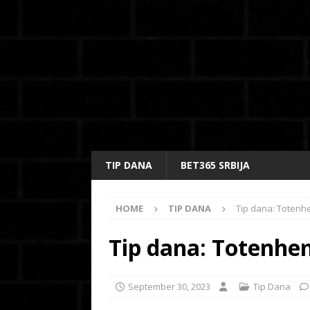
TIP DANA
BET365 SRBIJA
HOME
TIP DANA
Tip dana: Totenhe
Tip dana: Totenhem
September 30, 2023
Tip Dana