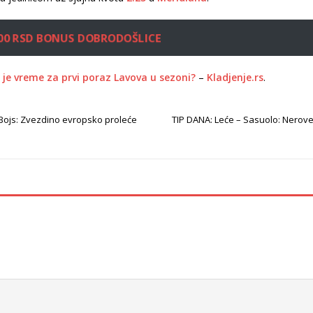
.000 RSD BONUS DOBRODOŠLICE
 je vreme za prvi poraz Lavova u sezoni?
–
Kladjenje.rs
.
Bojs: Zvezdino evropsko proleće
TIP DANA: Leće – Sasuolo: Neroverd