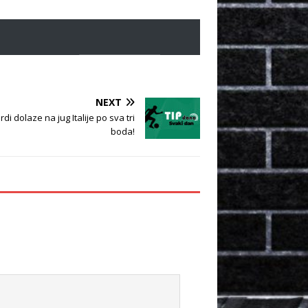
NEXT
i dolaze na jug Italije po sva tri
boda!