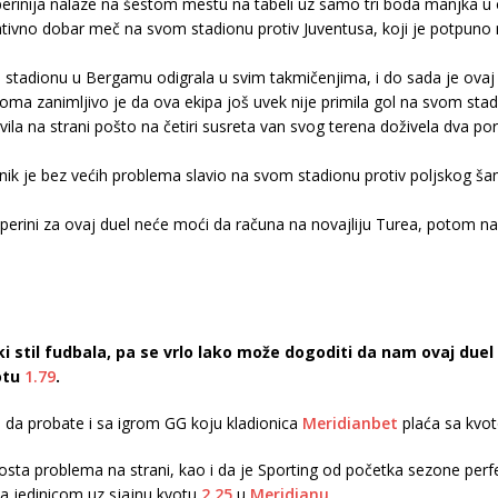
erinija nalaze na šestom mestu na tabeli uz samo tri boda manjka u o
ativno dobar meč na svom stadionu protiv Juventusa, koji je potpuno 
om stadionu u Bergamu odigrala u svim takmičenjima, i do sada je ovaj 
oma zanimljivo je da ova ekipa još uvek nije primila gol na svom stad
ila na strani pošto na četiri susreta van svog terena doživela dva pora
avnik je bez većih problema slavio na svom stadionu protiv poljskog
sperini za ovaj duel neće moći da računa na novajliju Turea, potom n
i stil fudbala, pa se vrlo lako može dogoditi da nam ovaj du
otu
1.79
.
 da probate i sa igrom GG koju kladionica
Meridianbet
plaća sa kv
dosta problema na strani, kao i da je Sporting od početka sezone pe
a jedinicom uz sjajnu kvotu
2.25
u
Meridianu
.