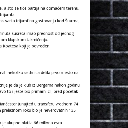
ge, a što se tiče partija na domaćem terenu,
trijumfa.
ostvarila trijumf na gostovanju kod Šturma,
. minuta susreta imao prednost od jednog
pskom klupskom takmičenju.
a Koatesa koji je povređen.
rvih nekoliko sedmica delila prvo mesto na
bitnije je da je klub iz Bergama nakon godinu
to i jeste bio primarni cilj pred početak
Mančester Junajted u transferu vrednom 74
em prelaznom roku bio je neverovatnih 135
 je ukupno platila 66 miliona evra.