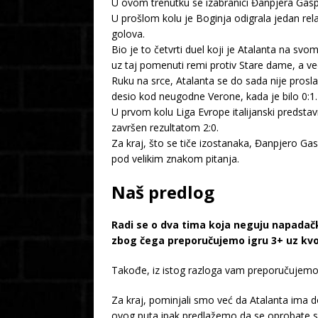
U ovom trenutku se izabranici Đanpjera Gasp
U prošlom kolu je Boginja odigrala jedan rel
golova.
Bio je to četvrti duel koji je Atalanta na sv
uz taj pomenuti remi protiv Stare dame, a ve
Ruku na srce, Atalanta se do sada nije proslav
desio kod neugodne Verone, kada je bilo 0:1.
U prvom kolu Liga Evrope italijanski predst
završen rezultatom 2:0.
Za kraj, što se tiče izostanaka, Đanpjero Ga
pod velikim znakom pitanja.
Naš predlog
Radi se o dva tima koja neguju napadačk
zbog čega preporučujemo igru 3+ uz kv
Takođe, iz istog razloga vam preporučujemo
Za kraj, pominjali smo već da Atalanta ima 
ovog puta ipak predlažemo da se oprobate s