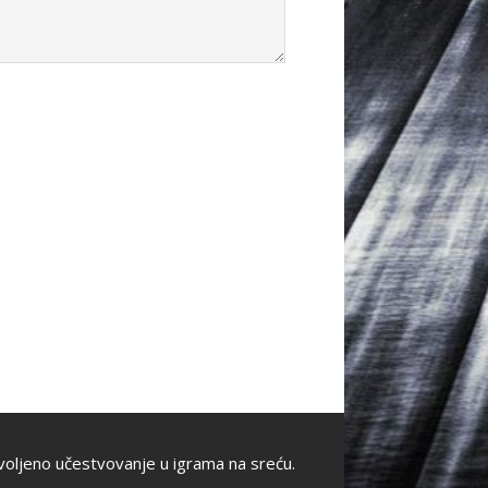
oljeno učestvovanje u igrama na sreću.