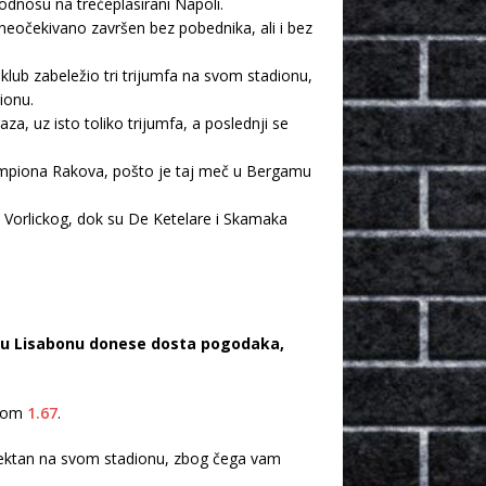
dnosu na trećeplasirani Napoli.
neočekivano završen bez pobednika, ali i bez
klub zabeležio tri trijumfa na svom stadionu,
ionu.
za, uz isto toliko trijumfa, a poslednji se
 šampiona Rakova, pošto je taj meč u Bergamu
a Vorlickog, dok su De Ketelare i Skamaka
el u Lisabonu donese dosta pogodaka,
otom
1.67
.
rfektan na svom stadionu, zbog čega vam