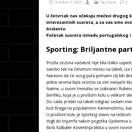
October 5, 2023
Tip Dana
0
U četvrtak nas očekuju mečevi drugog ko
interesantnih susreta, a za vas smo ovog
Atalanta.
Početak susreta između portugalskog i i
Sporting: Briljantne par
Prošla sezona nažalost nije bila toliko uspeš
završio tek na četvrtom mestu na tabeli, iza B
Naravno da će ovog puta primarni cilj biti d
jedna veoma lepa sezona za sve navijače klu
Naime, u ovom trenutku se izabranici Ruben
Benfiku, koja je u prošlom kolu u velikom der
Do sada je lider na tabeli odigrao sedam meč
kod Braga na popularnom Kamenolomu, kada 
U prošlom kolu je Sporting slavio na teškom 
stigli do trijumfa nakon pogotka Gjokeresa 
Bivši fudbaler Koventrija blista u svom nov