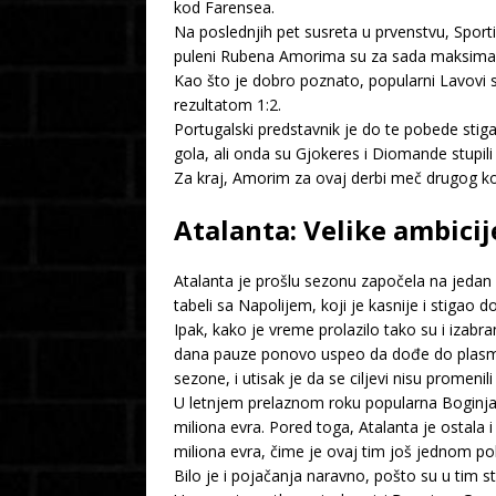
kod Farensea.
Na poslednjih pet susreta u prvenstvu, Sporti
puleni Rubena Amorima su za sada maksimalni u
Kao što je dobro poznato, popularni Lavovi s
rezultatom 1:2.
Portugalski predstavnik je do te pobede stig
gola, ali onda su Gjokeres i Diomande stupil
Za kraj, Amorim za ovaj derbi meč drugog ko
Atalanta: Velike ambicij
Atalanta je prošlu sezonu započela na jedan 
tabeli sa Napolijem, koji je kasnije i stigao 
Ipak, kako je vreme prolazilo tako su i izabra
dana pauze ponovo uspeo da dođe do plasmana
sezone, i utisak je da se ciljevi nisu promenil
U letnjem prelaznom roku popularna Boginja 
miliona evra. Pored toga, Atalanta je ostala
miliona evra, čime je ovaj tim još jednom poka
Bilo je i pojačanja naravno, pošto su u tim s