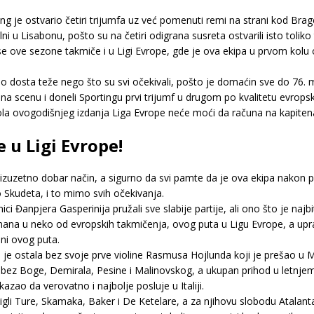
ng je ostvario četiri trijumfa uz već pomenuti remi na strani kod Bra
 Lisabonu, pošto su na četiri odigrana susreta ostvarili isto toliko 
e ove sezone takmiče i u Ligi Evrope, gde je ova ekipa u prvom kolu 
ao dosta teže nego što su svi očekivali, pošto je domaćin sve do 76
i na scenu i doneli Sportingu prvi trijumf u drugom po kvalitetu evro
la ovogodišnjeg izdanja Liga Evrope neće moći da računa na kapiten
e u Ligi Evrope!
izuzetno dobar način, a sigurno da svi pamte da je ova ekipa nakon p
do Skudeta, i to mimo svih očekivanja.
nici Đanpjera Gasperinija pružali sve slabije partije, ali ono što je naj
 u neko od evropskih takmičenja, ovog puta u Ligu Evrope, a upravo 
i ni ovog puta.
je ostala bez svoje prve violine Rasmusa Hojlunda koji je prešao u 
 i bez Boge, Demirala, Pesine i Malinovskog, a ukupan prihod u letnj
zao da verovatno i najbolje posluje u Italiji.
tigli Ture, Skamaka, Baker i De Ketelare, a za njihovu slobodu Atalanta