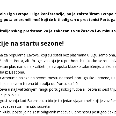
la Liga Evrope i Lige konferencija, pa je zaista širom Evrop
 puta pripremili meč koji će biti odigran u prestonici Portuga
talijanskog predstavnika je zakazan za 18 časova i 45 minuta
tije na startu sezone!
na za popularne Lavove, koji su ostali bez plasmana u Ligu šampiona, i
enfike, Porta, ali i Brage, za koju je u prethodnih nekoliko sezona bila 
irektan plasman u najkvalitetnije evropsko klupsko takmičenje, a ako 
ba iz Lisabona.
a Amorima nalaze na prvom mestu na tabeli portugalske Primeire, u
biju na svom terenu bila bolja od Porta, sa 1:0.
eva u najkvalitetnijem rangu portugalskog fudbala i ostvario šest tr
je bilo 1:1.
gostovanju kod Farensea, a bio je to jedan sjajan meč koji je završen
u devedesetom minutu susreta.
om klubu pošto je na šest odigranih mečeva u prvenstvu postigao čak