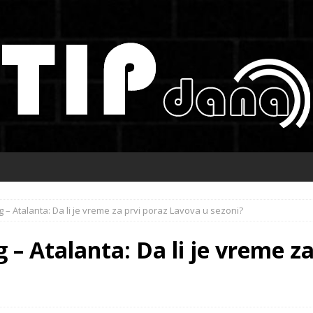
g – Atalanta: Da li je vreme za prvi poraz Lavova u sezoni?
 – Atalanta: Da li je vreme z