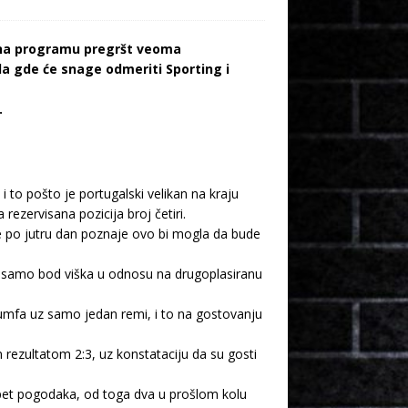
e na programu pregršt veoma
la gde će snage odmeriti Sporting i
.
 to pošto je portugalski velikan na kraju
rezervisana pozicija broj četiri.
se po jutru dan poznaje ovo bi mogla da bude
z samo bod viška u odnosu na drugoplasiranu
ijumfa uz samo jedan remi, i to na gostovanju
 rezultatom 2:3, uz konstataciju da su gosti
 pet pogodaka, od toga dva u prošlom kolu