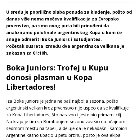
U sredu je poprilično slaba ponuda za klađenje, pošto od
danas više nema mečeva kvalifikacija za Evropsko
prvenstvo, pa smo ovog puta bili prinuđeni da
analiziramo polufinale argentinskog Kupa u kom će
snage odmeriti Boka Juniors i Estudjantes.
Početak susreta između dva argentinska velikana je
zakazan za 01:10h.
Boka Juniors: Trofej u Kupu
donosi plasman u Kopa
Libertadores!
Iza Boke Juniors je jedna ne baš najbolja sezona, pošto
argentinski velikan kroz prvenstvo nije uspeo da se kvalifikuje
za Kopa Libertadores, što naravno i jeste bio primarni cilj.
Na kraju je tim sa Bombonjere sezonu završio na očajnom
sedmom mestu na tabeli, a deluje da je nekadašnji šampion
Argentine kasno ubacio u petu brzinu, pošto je ova ekipa