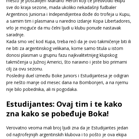
mesto je postavljen Mariano Heron koji će predvoditi ekipu
sve do kraja sezone, mada ukoliko nekadašnji fudbaler
Argentinos Juniorsa i Independijentea dođe do trofeja u Kupu,
a samim tim i plasmana u naredno izdanje Kopa Libertadores,
vrlo je moguće da mu čelni ljudi u klubu ponude nastavak
saradnje.
Kada smo već kod Kupa, treba reći da je ovo takmičenje biti ili
ne biti za argentinskog velikana, kome samo titula u istom
donosi plasman u grupnu fazu najkvalitetnijeg klupskog
takmičenja u Južnoj Americi, što naravno i jeste bio primarni
cilj za ovu sezonu.
Poslednji duel između Boke Juniors i Estudijantesa je odigran
pre nešto manje od mesec dana na Bombonjeri, a na njemu
nije bilo pobednika, ali ni pogodaka.
Estudijantes: Ovaj tim i te kako
zna kako se pobeđuje Boka!
Verovatno veoma mali broj ljudi zna da je Estudijantes jedan
od najtrofejnijih argentinskih klubova i to pošto je ova ekipa