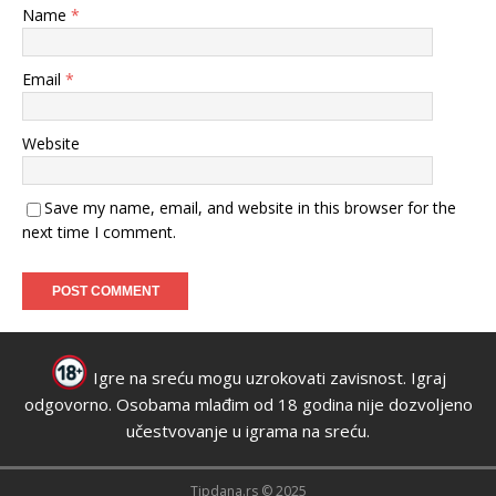
Name
*
Email
*
Website
Save my name, email, and website in this browser for the
next time I comment.
Igre na sreću mogu uzrokovati zavisnost. Igraj
odgovorno. Osobama mlađim od 18 godina nije dozvoljeno
učestvovanje u igrama na sreću.
Tipdana.rs © 2025