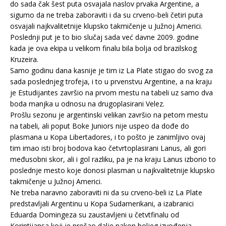
do sada čak šest puta osvajala naslov prvaka Argentine, a
sigurno da ne treba zaboraviti i da su crveno-beli četiri puta
osvajali najkvalitetnije klupsko takmičenje u Južnoj Americi.
Poslednji put je to bio slučaj sada već davne 2009. godine
kada je ova ekipa u velikom finalu bila bolja od brazilskog
Kruzeira.
Samo godinu dana kasnije je tim iz La Plate stigao do svog za
sada poslednjeg trofeja, i to u prvenstvu Argentine, a na kraju
je Estudijantes završio na prvom mestu na tabeli uz samo dva
boda manjka u odnosu na drugoplasirani Velez.
Prošlu sezonu je argentinski velikan završio na petom mestu
na tabeli, ali poput Boke Juniors nije uspeo da dođe do
plasmana u Kopa Libertadores, i to pošto je zanimljivo ovaj
tim imao isti broj bodova kao četvrtoplasirani Lanus, ali gori
međusobni skor, ali i gol razliku, pa je na kraju Lanus izborio to
poslednje mesto koje donosi plasman u najkvalitetnije klupsko
takmičenje u Južnoj Americi.
Ne treba naravno zaboraviti ni da su crveno-beli iz La Plate
predstavljali Argentinu u Kopa Sudamerikani, a izabranici
Eduarda Domingeza su zaustavljeni u četvtfinalu od
Korintijansa koji je prošao dalje nakon boljeg izvođenja