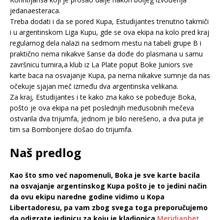
jedanaesteraca.
Treba dodati i da se pored Kupa, Estudijantes trenutno takmiči
i u argentinskom Liga Kupu, gde se ova ekipa na kolo pred kraj
regularnog dela nalazi na sedmom mestu na tabeli grupe B i
praktično nema nikakve šanse da dođe do plasmana u samu
završnicu turnira,a klub iz La Plate poput Boke Juniors sve
karte baca na osvajanje Kupa, pa nema nikakve sumnje da nas
očekuje sjajan meč između dva argentinska velikana.
Za kraj, Estudijantes i te kako zna kako se pobeđuje Boka,
pošto je ova ekipa na pet poslednjih međusobnih mečeva
ostvarila dva trijumfa, jednom je bilo nerešeno, a dva puta je
tim sa Bombonjere došao do trijumfa.
Naš predlog
Kao što smo već napomenuli, Boka je sve karte bacila
na osvajanje argentinskog Kupa pošto je to jedini način
da ovu ekipu naredne godine vidimo u Kopa
Libertadoresu, pa vam zbog svega toga preporučujemo
da odigrate jedinicu za koju je kladionica
Meridianbet