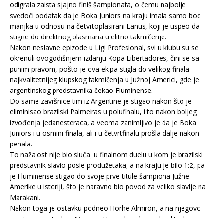
odigrala zaista sjajno finiš šampionata, o čemu najbolje
svedoči podatak da je Boka Juniors na kraju imala samo bod
manjka u odnosu na četvrtoplasirani Lanus, koji je uspeo da
stigne do direktnog plasmana u elitno takmičenje.
Nakon neslavne epizode u Ligi Profesional, svi u klubu su se
okrenuli ovogodišnjem izdanju Kopa Libertadores, čini se sa
punim pravom, pošto je ova ekipa stigla do velikog finala
najkvalitetnijeg klupskog takmičenja u Južnoj Americi, gde je
argentinskog predstavnika čekao Fluminense.
Do same završnice tim iz Argentine je stigao nakon što je
eliminisao brazilski Palmeiras u polufinalu, i to nakon boljeg
izvođenja jedanesteraca, a veoma zanimljivo je da je Boka
Juniors i u osmini finala, ali i u četvrtfinalu prošla dalje nakon
penala.
To nažalost nije bio slučaj u finalnom duelu u kom je brazilski
predstavnik slavio posle produžetaka, a na kraju je bilo 1:2, pa
je Fluminense stigao do svoje prve titule šampiona Južne
Amerike u istoriji, što je naravno bio povod za veliko slavlje na
Marakani.
Nakon toga je ostavku podneo Horhe Almiron, a na njegovo