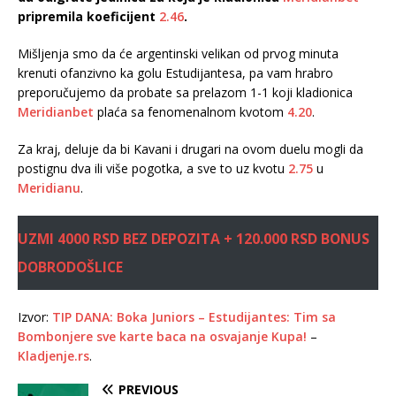
pripremila koeficijent
2.46
.
Mišljenja smo da će argentinski velikan od prvog minuta
krenuti ofanzivno ka golu Estudijantesa, pa vam hrabro
preporučujemo da probate sa prelazom 1-1 koji kladionica
Meridianbet
plaća sa fenomenalnom kvotom
4.20
.
Za kraj, deluje da bi Kavani i drugari na ovom duelu mogli da
postignu dva ili više pogotka, a sve to uz kvotu
2.75
u
Meridianu
.
UZMI 4000 RSD BEZ DEPOZITA + 120.000 RSD BONUS
DOBRODOŠLICE
Izvor:
TIP DANA: Boka Juniors – Estudijantes: Tim sa
Bombonjere sve karte baca na osvajanje Kupa!
–
Kladjenje.rs
.
PREVIOUS