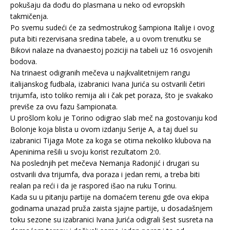
pokušaju da dođu do plasmana u neko od evropskih
takmičenja.
Po svemu sudeći će za sedmostrukog šampiona Italije i ovog
puta biti rezervisana sredina tabele, a u ovom trenutku se
Bikovi nalaze na dvanaestoj poziciji na tabeli uz 16 osvojenih
bodova.
Na trinaest odigranih mečeva u najkvalitetnijem rangu
italijanskog fudbala, izabranici Ivana Jurića su ostvarili četiri
trijumfa, isto toliko remija ali i čak pet poraza, što je svakako
previše za ovu fazu šampionata.
U prošlom kolu je Torino odigrao slab meč na gostovanju kod
Bolonje koja blista u ovom izdanju Serije A, a taj duel su
izabranici Tijaga Mote za koga se otima nekoliko klubova na
Apeninima rešili u svoju korist rezultatom 2:0.
Na poslednjih pet mečeva Nemanja Radonjić i drugari su
ostvarili dva trijumfa, dva poraza i jedan remi, a treba biti
realan pa reći i da je raspored išao na ruku Torinu.
Kada su u pitanju partije na domaćem terenu gde ova ekipa
godinama unazad pruža zaista sjajne partije, u dosadašnjem
toku sezone su izabranici Ivana Jurića odigrali šest susreta na