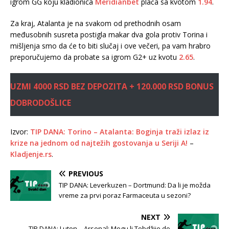
igrom GG koju kladionica
Meridianbet
plaća sa kvotom
1.94
.
Za kraj, Atalanta je na svakom od prethodnih osam
međusobnih susreta postigla makar dva gola protiv Torina i
mišljenja smo da će to biti slučaj i ove večeri, pa vam hrabro
preporučujemo da probate sa igrom G2+ uz kvotu
2.65
.
UZMI 4000 RSD BEZ DEPOZITA + 120.000 RSD BONUS
DOBRODOŠLICE
Izvor:
TIP DANA: Torino – Atalanta: Boginja traži izlaz iz
krize na jednom od najtežih gostovanja u Seriji A!
–
Kladjenje.rs
.
PREVIOUS
TIP DANA: Leverkuzen – Dortmund: Da li je možda
vreme za prvi poraz Farmaceuta u sezoni?
NEXT
TIP DANA: Luton – Arsenal: Mogu li Tobdžije do