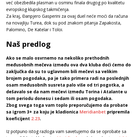
već obezbedila plasman u osminu finala drugog po kvalitetu
evropskog klupskog takmičenja.
Za kraj, Đanpjero Gasperini za ovaj duel neće moći da računa
na novajliju Turea, dok su pod znakom pitanja Zapakosta,
Palomino, De Katelar i Toloi.
Naš predlog
Ako se malo osvrnemo na nekoliko prethodnih
međusobnih mečeva između ova dva kluba doći ćemo do
zaključka da su to uglavnom bili mečevi sa velikim
brojem pogodaka, pa je tako primera radi na poslednjih
osam međusobnih susreta palo više od tri pogotka, a
dešavalo se da nam mečevi između Torina i Atalante u
tom periodu donesu i sedam ili osam pogodaka.
Zbog svega toga vam toplo preporučujemo da probate
sa igrom 3+ za koju je kladionica
Meridianbet
pripremila
koeficijent
2.23
.
Iz potpuno istog razloga vam savetujemo da se oprobate sa