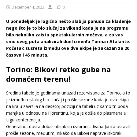
December 4, 2023
0
U ponedeljak je logično nešto slabija ponuda za klađenje
nego što je to bio slučaj za vikend kada je na programu
bilo nekoliko zaista spektakularnih mečeva, a za vas
smo ovog puta analizirali duel između Torina i Atalante.
Početak susreta između ove dve ekipe je zakazan za 20
časova i 45 minuta.
Torino: Bikovi retko gube na
domaćem terenu!
Sredina tabele je godinama unazad rezervisana za Torino, a to
je između ostalog bio slučaj i prošle sezone kada je ova ekipa
na kraju završila na desetoj poziciji na tabeli uz samo tri boda
manjka u odnosu na Fiorentinu, koja je došla do plasmana u
Ligu konferencija.
Generalno, dosta dobar utisak su izabranici Ivana Jurića ostavili
prošle sezone, međutim, nikako da Bikovi naprave iskorak i