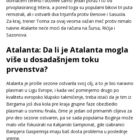
domaćem terenu i doživeli samo jedan poraz i to od
prvoplasiranog Intera, a pored toga su popularni bikovi tri puta
remizirali, ali i ostvarili dva trijumfa protiv Đenove i Sasuola.
Za kraj, trener Torina za ovaj veoma važan meč protiv nimalo
naivne Atalante neće moći da računa na Šursa, Rićija i
Sazonova.
Atalanta: Da li je Atalanta mogla
više u dosadašnjem toku
prvenstva?
Atalanta je prošle sezone ostvarila svoj cilj, a to je bio naravno
plasman u Ligu Evrope, i kada već pominjemo drugo po
kvalitetu evropsko klupsko takmičenje, treba istaći da je tim iz
Bergama još dva kola pre kraja grupne faze obezbedio
plasman u osminu finala, čime je jedan od primarnih ciljeva za
prvi deo sezone ostvaren, pa se sada popularna Boginja može
malo više fokusirati na italijanski šampionat, gde izabranici
Đanpjera Gasperinija imaju baš dosta problema u poslednje
vreme.