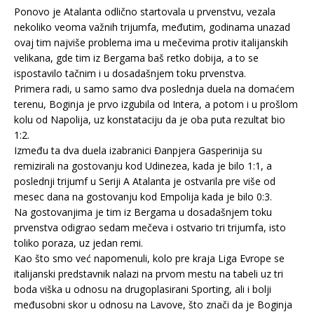
Ponovo je Atalanta odlično startovala u prvenstvu, vezala
nekoliko veoma važnih trijumfa, međutim, godinama unazad
ovaj tim najviše problema ima u mečevima protiv italijanskih
velikana, gde tim iz Bergama baš retko dobija, a to se
ispostavilo tačnim i u dosadašnjem toku prvenstva.
Primera radi, u samo samo dva poslednja duela na domaćem
terenu, Boginja je prvo izgubila od Intera, a potom i u prošlom
kolu od Napolija, uz konstataciju da je oba puta rezultat bio
1:2.
Između ta dva duela izabranici Đanpjera Gasperinija su
remizirali na gostovanju kod Udinezea, kada je bilo 1:1, a
poslednji trijumf u Seriji A Atalanta je ostvarila pre više od
mesec dana na gostovanju kod Empolija kada je bilo 0:3.
Na gostovanjima je tim iz Bergama u dosadašnjem toku
prvenstva odigrao sedam mečeva i ostvario tri trijumfa, isto
toliko poraza, uz jedan remi.
Kao što smo već napomenuli, kolo pre kraja Liga Evrope se
italijanski predstavnik nalazi na prvom mestu na tabeli uz tri
boda viška u odnosu na drugoplasirani Sporting, ali i bolji
međusobni skor u odnosu na Lavove, što znači da je Boginja