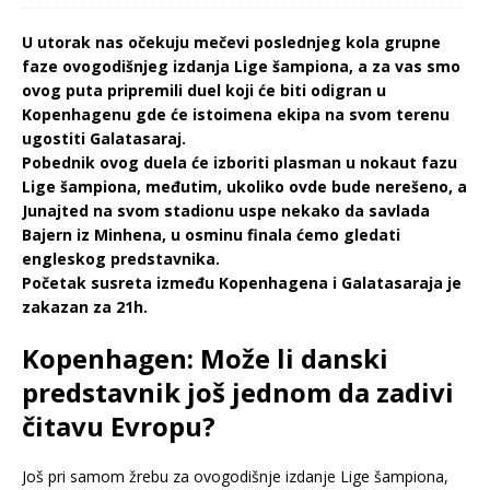
U utorak nas očekuju mečevi poslednjeg kola grupne
faze ovogodišnjeg izdanja Lige šampiona, a za vas smo
ovog puta pripremili duel koji će biti odigran u
Kopenhagenu gde će istoimena ekipa na svom terenu
ugostiti Galatasaraj.
Pobednik ovog duela će izboriti plasman u nokaut fazu
Lige šampiona, međutim, ukoliko ovde bude nerešeno, a
Junajted na svom stadionu uspe nekako da savlada
Bajern iz Minhena, u osminu finala ćemo gledati
engleskog predstavnika.
Početak susreta između Kopenhagena i Galatasaraja je
zakazan za 21h.
Kopenhagen: Može li danski
predstavnik još jednom da zadivi
čitavu Evropu?
Još pri samom žrebu za ovogodišnje izdanje Lige šampiona,