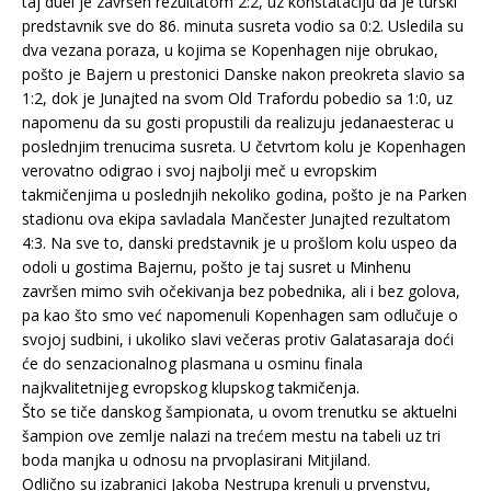
taj duel je završen rezultatom 2:2, uz konstataciju da je turski
predstavnik sve do 86. minuta susreta vodio sa 0:2. Usledila su
dva vezana poraza, u kojima se Kopenhagen nije obrukao,
pošto je Bajern u prestonici Danske nakon preokreta slavio sa
1:2, dok je Junajted na svom Old Trafordu pobedio sa 1:0, uz
napomenu da su gosti propustili da realizuju jedanaesterac u
poslednjim trenucima susreta. U četvrtom kolu je Kopenhagen
verovatno odigrao i svoj najbolji meč u evropskim
takmičenjima u poslednjih nekoliko godina, pošto je na Parken
stadionu ova ekipa savladala Mančester Junajted rezultatom
4:3. Na sve to, danski predstavnik je u prošlom kolu uspeo da
odoli u gostima Bajernu, pošto je taj susret u Minhenu
završen mimo svih očekivanja bez pobednika, ali i bez golova,
pa kao što smo već napomenuli Kopenhagen sam odlučuje o
svojoj sudbini, i ukoliko slavi večeras protiv Galatasaraja doći
će do senzacionalnog plasmana u osminu finala
najkvalitetnijeg evropskog klupskog takmičenja.
Što se tiče danskog šampionata, u ovom trenutku se aktuelni
šampion ove zemlje nalazi na trećem mestu na tabeli uz tri
boda manjka u odnosu na prvoplasirani Mitjiland.
Odlično su izabranici Jakoba Nestrupa krenuli u prvenstvu,