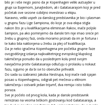
bilo je i više nego jasno da je Kopenhagen veliki autsajder u
grupi sa Bajernom, Junajtedom, ali i Galatasarajom koji je pred
početak ove sezone ozbiljno investirao u ekipu.
Naravno, veliki uspeh za danskog predstavnika je bio i plasman
u grupnu fazu Lige šampiona, do koje je ova ekipa stigla
nakon što je u kvalifikacijama eliminisan Rakov, inače poljski
šampion, pa ako pominjemo da danski tim nije imao sreće pri
žrebu u grupnoj fazi, onda moramo priznati da im je fortuna i
te kako bila naklonjena u žrebu za plej-of kvalifikacija.
Da je neko igračima Kopenhagena pre početka grupne faze
ovogodišnjeg izdanja najkvalitetnijeg evropskog klupskog
takmičenja ponudio da u poslednjem kolu pred svojim
navijačima protiv Galatasaraja odlučuju o prolasku u nokaut
fazu, sigurno je da bi svi to oberučke prihvatili.
Do sada su izabranici Jakoba Nestrupa, koji inače radi sjajan
posao u Kopenhagenu, odigrali pet mečeva u elitnom
takmičenju i ostvarili jedan trijumf, dva remija i isto toliko
poraza.
Sve je počelo od prvog kola, kada je danski predstavnik
remizirao na veoma teškom gostovanju kod Galatasaraja, a