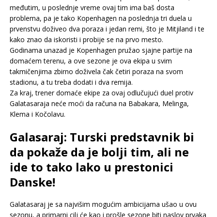
međutim, u poslednje vreme ovaj tim ima baš dosta
problema, pa je tako Kopenhagen na poslednja tri duela u
prvenstvu doživeo dva poraza i jedan remi, što je Mitjiland i te
kako znao da iskoristi i probije se na prvo mesto.
Godinama unazad je Kopenhagen pružao sjajne partije na
domaćem terenu, a ove sezone je ova ekipa u svim
takmičenjima zbirno doživela čak četiri poraza na svom
stadionu, a tu treba dodati i dva remija.
Za kraj, trener domaće ekipe za ovaj odlučujući duel protiv
Galatasaraja neće moći da računa na Babakara, Melinga,
Klema i Kočolavu.
Galasaraj: Turski predstavnik bi
da pokaže da je bolji tim, ali ne
ide to tako lako u prestonici
Danske!
Galatasaraj je sa najvišim mogućim ambicijama ušao u ovu
sezonu, a primarni cilj će kao i prošle sezone biti naslov prvaka