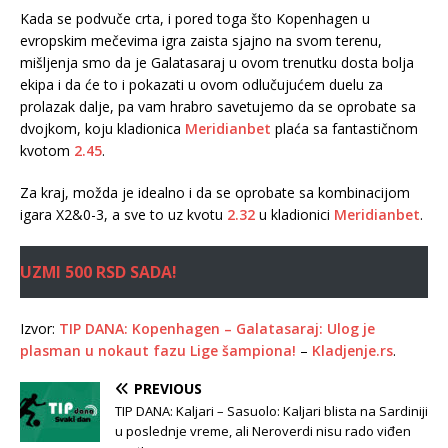
Kada se podvuče crta, i pored toga što Kopenhagen u
evropskim mečevima igra zaista sjajno na svom terenu,
mišljenja smo da je Galatasaraj u ovom trenutku dosta bolja
ekipa i da će to i pokazati u ovom odlučujućem duelu za
prolazak dalje, pa vam hrabro savetujemo da se oprobate sa
dvojkom, koju kladionica
Meridianbet
plaća sa fantastičnom
kvotom
2.45
.
Za kraj, možda je idealno i da se oprobate sa kombinacijom
igara X2&0-3, a sve to uz kvotu
2.32
u kladionici
Meridianbet
.
UZMI 500 RSD SADA!
Izvor:
TIP DANA: Kopenhagen – Galatasaraj: Ulog je
plasman u nokaut fazu Lige šampiona!
–
Kladjenje.rs
.
PREVIOUS
TIP DANA: Kaljari – Sasuolo: Kaljari blista na Sardiniji
u poslednje vreme, ali Neroverdi nisu rado viđen