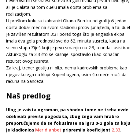
neverovatnih šesnaest šuteva ka golu rivala u prvom delu igre,
ali je Galata na tom duelu imala dosta problema sa
realizacijom.
U prošlom kolu su izabranici Okana Buruka odigrali još jedan
dosta dobar meč na svom stadionu protiv Junajteda, a taj duel
je završen rezultatom 3:3 i pored toga što je engleska ekipa
imala dva gola prednosti sve do 62. minuta susreta, kada na
scenu stupa Ziješ koji je prvo smanjio na 2:3, a onda i asistirao
Akturkoglu za 3:3 što se kasnije ispostavilo i kao konačan
rezultat ovog susreta.
Za kraj, trener gostiju ni blizu nema kadrovskih problema kao
njegov kolega na klupi Kopenhagena, osim što neće moći da
računa na Sančeza.
Naš predlog
Ulog je zaista ogroman, pa shodno tome ne treba ovde
očekivati previše pogodaka, zbog čega vam hrabro
preporučujemo da se fokusirate na igru 0-2 gola za koju
je kladionica
Meridianbet
pripremila koeficijent
2.33
.