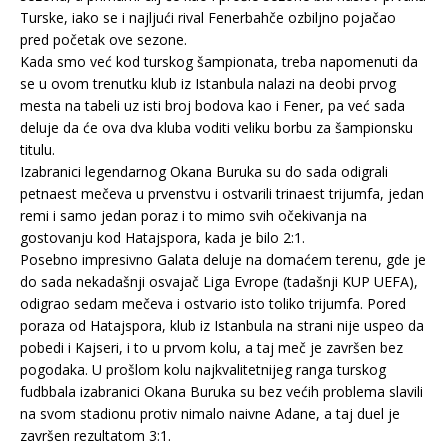
Turske, iako se i najljući rival Fenerbahče ozbiljno pojačao
pred početak ove sezone.
Kada smo već kod turskog šampionata, treba napomenuti da
se u ovom trenutku klub iz Istanbula nalazi na deobi prvog
mesta na tabeli uz isti broj bodova kao i Fener, pa već sada
deluje da će ova dva kluba voditi veliku borbu za šampionsku
titulu.
Izabranici legendarnog Okana Buruka su do sada odigrali
petnaest mečeva u prvenstvu i ostvarili trinaest trijumfa, jedan
remi i samo jedan poraz i to mimo svih očekivanja na
gostovanju kod Hatajspora, kada je bilo 2:1.
Posebno impresivno Galata deluje na domaćem terenu, gde je
do sada nekadašnji osvajač Liga Evrope (tadašnji KUP UEFA),
odigrao sedam mečeva i ostvario isto toliko trijumfa. Pored
poraza od Hatajspora, klub iz Istanbula na strani nije uspeo da
pobedi i Kajseri, i to u prvom kolu, a taj meč je završen bez
pogodaka. U prošlom kolu najkvalitetnijeg ranga turskog
fudbbala izabranici Okana Buruka su bez većih problema slavili
na svom stadionu protiv nimalo naivne Adane, a taj duel je
završen rezultatom 3:1.