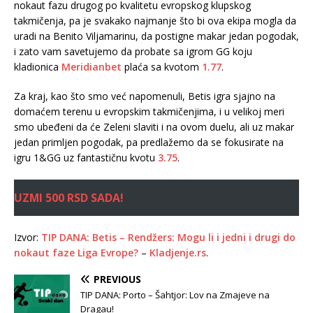
nokaut fazu drugog po kvalitetu evropskog klupskog
takmičenja, pa je svakako najmanje što bi ova ekipa mogla da
uradi na Benito Viljamarinu, da postigne makar jedan pogodak,
i zato vam savetujemo da probate sa igrom GG koju
kladionica
Meridianbet
plaća sa kvotom
1.77
.
Za kraj, kao što smo već napomenuli, Betis igra sjajno na
domaćem terenu u evropskim takmičenjima, i u velikoj meri
smo ubeđeni da će Zeleni slaviti i na ovom duelu, ali uz makar
jedan primljen pogodak, pa predlažemo da se fokusirate na
igru 1&GG uz fantastičnu kvotu
3.75
.
UZMI 500 RSD SADA!
Izvor:
TIP DANA: Betis – Rendžers: Mogu li i jedni i drugi do
nokaut faze Liga Evrope?
–
Kladjenje.rs
.
PREVIOUS
TIP DANA: Porto – Šahtjor: Lov na Zmajeve na
Dragau!