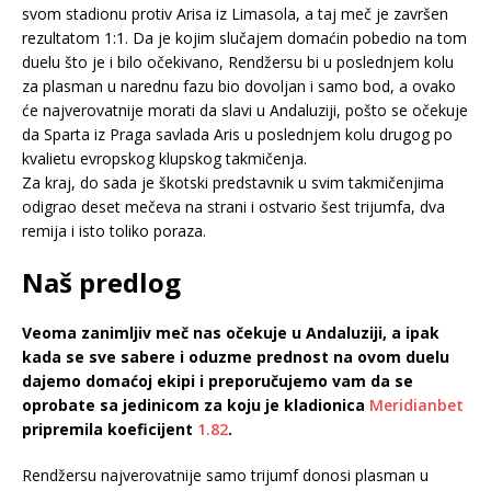
svom stadionu protiv Arisa iz Limasola, a taj meč je završen
rezultatom 1:1. Da je kojim slučajem domaćin pobedio na tom
duelu što je i bilo očekivano, Rendžersu bi u poslednjem kolu
za plasman u narednu fazu bio dovoljan i samo bod, a ovako
će najverovatnije morati da slavi u Andaluziji, pošto se očekuje
da Sparta iz Praga savlada Aris u poslednjem kolu drugog po
kvalietu evropskog klupskog takmičenja.
Za kraj, do sada je škotski predstavnik u svim takmičenjima
odigrao deset mečeva na strani i ostvario šest trijumfa, dva
remija i isto toliko poraza.
Naš predlog
Veoma zanimljiv meč nas očekuje u Andaluziji, a ipak
kada se sve sabere i oduzme prednost na ovom duelu
dajemo domaćoj ekipi i preporučujemo vam da se
oprobate sa jedinicom za koju je kladionica
Meridianbet
pripremila koeficijent
1.82
.
Rendžersu najverovatnije samo trijumf donosi plasman u