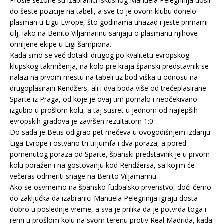
Prošle sezone su izabranici iskusnog Manuela Pelegrinija došli
do šeste pozicije na tabeli, a sve to je ovom klubu donelo
plasman u Ligu Evrope, što godinama unazad i jeste primarni
cilj, iako na Benito Viljamarinu sanjaju o plasmanu njihove
omiljene ekipe u Ligi šampiona.
Kada smo se već dotakli drugog po kvalitetu evropskog
klupskog takmičenja, na kolo pre kraja španski predstavnik se
nalazi na prvom mestu na tabeli uz bod viška u odnosu na
drugoplasirani Rendžers, ali i dva boda više od trećeplasirane
Sparte iz Praga, od koje je ovaj tim pomalo i neočekivano
izgubio u prošlom kolu, a taj susret u jednom od najlepših
evropskih gradova je završen rezultatom 1:0.
Do sada je Betis odigrao pet mečeva u ovogodišnjem izdanju
Liga Evrope i ostvario tri trijumfa i dva poraza, a pored
pomenutog poraza od Sparte, španski predstavnik je u prvom
kolu poražen i na gostovanju kod Rendžersa, sa kojim će
večeras odmeriti snage na Benito Viljamarinu.
Ako se osvrnemo na špansko fudbalsko prvenstvo, doći ćemo
do zaključka da izabranici Manuela Pelegrinija igraju dosta
dobro u poslednje vreme, a sva je prilika da je potvrda toga i
remi u prošlom kolu na svom terenu protiv Real Madrida, kada