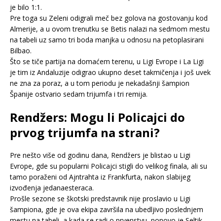
je bilo 1:1.
Pre toga su Zeleni odigrali meč bez golova na gostovanju kod
Almerije, a u ovom trenutku se Betis nalazi na sedmom mestu
na tabeli uz samo tri boda manjka u odnosu na petoplasirani
Bilbao.
Što se tiče partija na domaćem terenu, u Ligi Evrope i La Ligi
je tim iz Andaluzije odigrao ukupno deset takmičenja i još uvek
ne zna za poraz, a u tom periodu je nekadašnji šampion
Španije ostvario sedam trijumfa i tri remija.
Rendžers: Mogu li Policajci do
prvog trijumfa na strani?
Pre nešto više od godinu dana, Rendžers je blistao u Ligi
Evrope, gde su popularni Policajci stigli do velikog finala, ali su
tamo poraženi od Ajntrahta iz Frankfurta, nakon slabijeg
izvođenja jedanaesteraca.
Prošle sezone se škotski predstavnik nije proslavio u Ligi
šampiona, gde je ova ekipa završila na ubedljivo poslednjem
mestu na tabeli, a kada se radi o prvenstvu, ponovo je Seltik