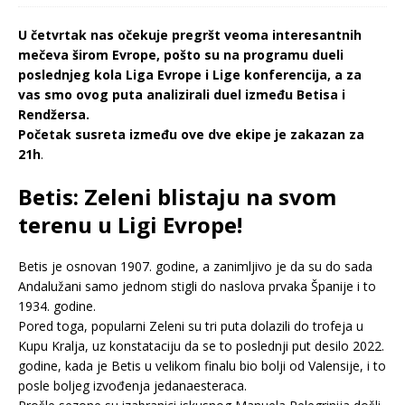
U četvrtak nas očekuje pregršt veoma interesantnih
mečeva širom Evrope, pošto su na programu dueli
poslednjeg kola Liga Evrope i Lige konferencija, a za
vas smo ovog puta analizirali duel između Betisa i
Rendžersa.
Početak susreta između ove dve ekipe je zakazan za
21h
.
Betis: Zeleni blistaju na svom
terenu u Ligi Evrope!
Betis je osnovan 1907. godine, a zanimljivo je da su do sada
Andalužani samo jednom stigli do naslova prvaka Španije i to
1934. godine.
Pored toga, popularni Zeleni su tri puta dolazili do trofeja u
Kupu Kralja, uz konstataciju da se to poslednji put desilo 2022.
godine, kada je Betis u velikom finalu bio bolji od Valensije, i to
posle boljeg izvođenja jedanaesteraca.