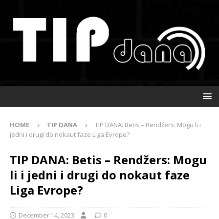
HOME
TIP DANA
TIP DANA: Betis – Rendžers: Mogu li i
jedni i drugi do nokaut faze Liga Evrope?
TIP DANA: Betis – Rendžers: Mogu
li i jedni i drugi do nokaut faze
Liga Evrope?
December 14, 2023
0