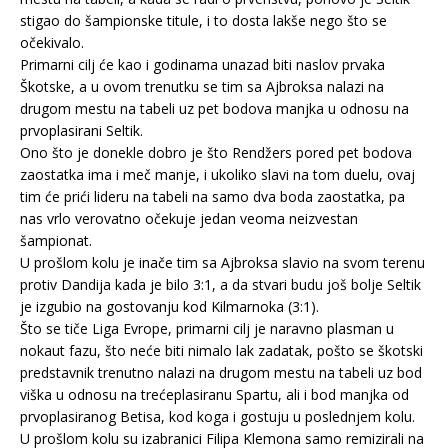
stigao do šampionske titule, i to dosta lakše nego što se
očekivalo.
Primarni cilj će kao i godinama unazad biti naslov prvaka
Škotske, a u ovom trenutku se tim sa Ajbroksa nalazi na
drugom mestu na tabeli uz pet bodova manjka u odnosu na
prvoplasirani Seltik.
Ono što je donekle dobro je što Rendžers pored pet bodova
zaostatka ima i meč manje, i ukoliko slavi na tom duelu, ovaj
tim će prići lideru na tabeli na samo dva boda zaostatka, pa
nas vrlo verovatno očekuje jedan veoma neizvestan
šampionat.
U prošlom kolu je inače tim sa Ajbroksa slavio na svom terenu
protiv Dandija kada je bilo 3:1, a da stvari budu još bolje Seltik
je izgubio na gostovanju kod Kilmarnoka (3:1).
Što se tiče Liga Evrope, primarni cilj je naravno plasman u
nokaut fazu, što neće biti nimalo lak zadatak, pošto se škotski
predstavnik trenutno nalazi na drugom mestu na tabeli uz bod
viška u odnosu na trećeplasiranu Spartu, ali i bod manjka od
prvoplasiranog Betisa, kod koga i gostuju u poslednjem kolu.
U prošlom kolu su izabranici Filipa Klemona samo remizirali na