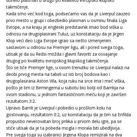
donelo plasman u drugo po kvalitetu evropsko klupsko
takmičenje.
Kada smo već kod toga, podsećamo vas da je Liverpul zauzeo
prvo mesto u grupi i obezbedio plasman u osminu finala Liga
Evrope, a na kraju je engleski predstavnik imao bod viška u
odnosu na drugoplasirani Tuluz, uz konstataciju da je Jirgen
Klop veći deo Liga Evrope igrao sa nešto izmenjenim
sastavom u odnosu na Premijer ligu, ali i pored svega toga,
utisak je da su Redsi možda i glavni favoriti za osvajanje
drugog po kvalitetu evropskog klupskog takmičenja.
Što se tiče Premijer lige, u ovom trenutku se Liverpul nalazi na
deobi prvog mesta na tabeli uz isti broj bodova kao i
drugoplasirana Aston Vila, koja ruku na srce ima i meč viška,
pošto je tim iz Birmingema u subotu bio bolji od Barnlija na
svom stadionu, u jednom fantastičnom meču koji je završen
rezultatom 3:2.
Upravo Barnli je Liverpul i pobedio u prošlom kolu na
gostovanju, rezultatom 0:2, uz konstataciju da je tim sa Enfilda
propustio neverovatan broj prilika u prvom delu igre, pa se
stiče utisak da je ta pobeda mogla i morala biti ubedljivija.
Pre svega toga su izabranici Jirgena Klopa remizirali na dva