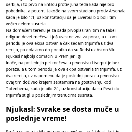
derbija, i to prvo na Enfildu protiv Junajteda kada nije bilo
pobednika, a potom, takođe na svom stadionu protiv Arsenala
kada je bilo 1:1, uz konstataciju da je Liverpul bio bolji tim
većim delom susreta.
Na domaćem terenu je za sada prvoplasirani tim na tabeli
odigrao devet mečeva i još uvek ne zna za poraz, a u tom
periodu je ova ekipa ostvarila čak sedam trijumfa uz dva
remija, pa dolazimo do podatka da su Redsi uz Aston Vilu i
Njukasl najbolji domaćini u Premijer ligi.
Inače, na poslednjih pet mečeva u prvenstvu Liverpul je bez
poraza, a u tom periodu je ova ekipa ostvarila tri trijumfa, uz
dva remija, uz napomenu da je poslednji poraz u prvenstvu
ovaj tim doživeo krajem septembra na gostovanju kod
Totenhema, kada je bilo 2:1, uz konstataciju da su Pevci do
trijumfa stigli u poslednjim trenucima susreta.
Njukasl: Svrake se dosta muče u
poslednje vreme!
Prošla sezona je bila gotovo pa savršena za Njukasl, koji je