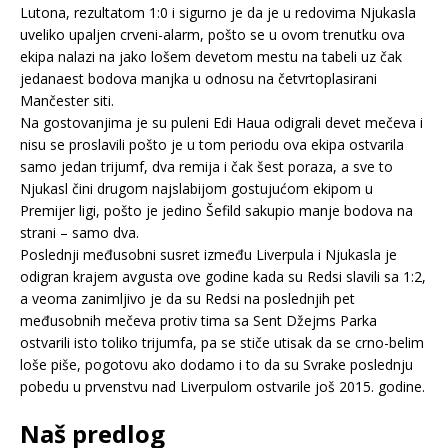
Lutona, rezultatom 1:0 i sigurno je da je u redovima Njukasla
uveliko upaljen crveni-alarm, pošto se u ovom trenutku ova
ekipa nalazi na jako lošem devetom mestu na tabeli uz čak
jedanaest bodova manjka u odnosu na četvrtoplasirani
Mančester siti.
Na gostovanjima je su puleni Edi Haua odigrali devet mečeva i
nisu se proslavili pošto je u tom periodu ova ekipa ostvarila
samo jedan trijumf, dva remija i čak šest poraza, a sve to
Njukasl čini drugom najslabijom gostujućom ekipom u
Premijer ligi, pošto je jedino Šefild sakupio manje bodova na
strani – samo dva.
Poslednji međusobni susret između Liverpula i Njukasla je
odigran krajem avgusta ove godine kada su Redsi slavili sa 1:2,
a veoma zanimljivo je da su Redsi na poslednjih pet
međusobnih mečeva protiv tima sa Sent Džejms Parka
ostvarili isto toliko trijumfa, pa se stiče utisak da se crno-belim
loše piše, pogotovu ako dodamo i to da su Svrake poslednju
pobedu u prvenstvu nad Liverpulom ostvarile još 2015. godine.
Naš predlog