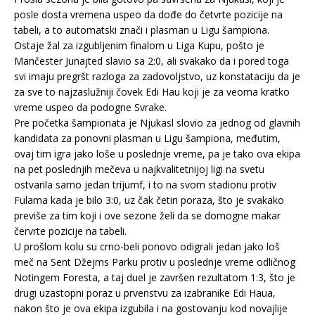
posle dosta vremena uspeo da dođe do četvrte pozicije na
tabeli, a to automatski znači i plasman u Ligu šampiona.
Ostaje žal za izgubljenim finalom u Liga Kupu, pošto je
Mančester Junajted slavio sa 2:0, ali svakako da i pored toga
svi imaju pregršt razloga za zadovoljstvo, uz konstataciju da je
za sve to najzaslužniji čovek Edi Hau koji je za veoma kratko
vreme uspeo da podogne Svrake.
Pre početka šampionata je Njukasl slovio za jednog od glavnih
kandidata za ponovni plasman u Ligu šampiona, međutim,
ovaj tim igra jako loše u poslednje vreme, pa je tako ova ekipa
na pet poslednjih mečeva u najkvalitetnijoj ligi na svetu
ostvarila samo jedan trijumf, i to na svom stadionu protiv
Fulama kada je bilo 3:0, uz čak četiri poraza, što je svakako
previše za tim koji i ove sezone želi da se domogne makar
červrte pozicije na tabeli.
U prošlom kolu su crno-beli ponovo odigrali jedan jako loš
meč na Sent Džejms Parku protiv u poslednje vreme odličnog
Notingem Foresta, a taj duel je završen rezultatom 1:3, što je
drugi uzastopni poraz u prvenstvu za izabranike Edi Haua,
nakon što je ova ekipa izgubila i na gostovanju kod novajlije