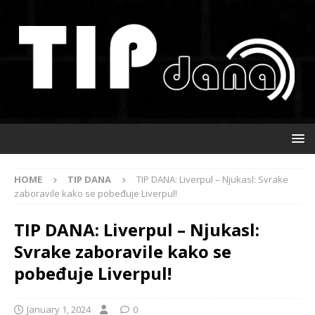
HOME
TIP DANA
TIP DANA: Liverpul – Njukasl: Svrake
zaboravile kako se pobeđuje Liverpul!
TIP DANA: Liverpul – Njukasl:
Svrake zaboravile kako se
pobeđuje Liverpul!
January 1, 2024
0