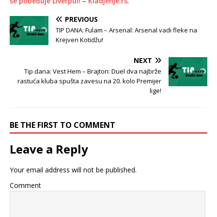
se pobeđuje Liverpul!
–
Kladjenje.rs
.
PREVIOUS
TIP DANA: Fulam – Arsenal: Arsenal vadi fleke na
Krejven Kotidžu!
NEXT
Tip dana: Vest Hem – Brajton: Duel dva najbrže
rastuća kluba spušta zavesu na 20. kolo Premijer
lige!
BE THE FIRST TO COMMENT
Leave a Reply
Your email address will not be published.
Comment