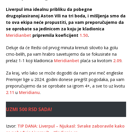
Liverpul ima idealnu pribliku da pobegne
drugoplasiranoj Aston Vili na tri boda, i mišljenja smo da
to ova ekipa neće propustiti, pa vam preporučujemo da
se oprobate sa jedinicom za koju je kladionica
Meridianbet
pripremila koeficijent
1.50
.
Deluje da će Redsi od prvog minuta krenuti silovito ka golu
crno-belih, pa vam hrabro savetujemo da se fokusirate na
prelaz 1-1 koji kladionica
Meridianbet
plaća sa kvotom
2.09
.
Za kraj, vrlo lako se može dogoditi da nam prvi meč engleske
Premijer lige u 2024. godini donese pregršt pogodaka, pa vam
preporučujemo da se oprobate sa igrom 4+, a sve to uz kvotu
2.11
u
Meridianu
.
UZMI 500 RSD SADA!
Izvor:
TIP DANA: Liverpul – Njukasl: Svrake zaboravile kako