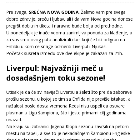
Pre svega,
SREĆNA NOVA GODINA
. Želimo vam pre svega
dobro zdravlje, sreću i ljubav, ali i da vam Nova godina donese
pregršt dobitnih tiketa i naravno bude bolja od prethodne.
U ponedeljak je inače veoma zanimljiva ponuda za klađenje, a
za vas smo ovog puta analizirali duel koji će biti odigran na
Enfildu u kom će snage odmeriti Liverpul i Njukasl.
Početak susreta između ove dve ekipe je zakazan za 21h.
Liverpul: Najvažniji meč u
dosadašnjem toku sezone!
Utisak je da će svi navijači Liverpula želeti što pre da zaborave
prošlu sezonu, u kojoj se tim sa Enfilda nije previše istakao, a
nažalost posle dosta vremena Redsi nisu uspeli da ostvare
plasman u Ligu šampiona, što i jeste primarni cilj godinama
unazad.
Na kraju su izabranici Jirgena Klopa sezonu završili na petom
mestu na tabeli, a sve to je nekadašnjem šampionu Engleske